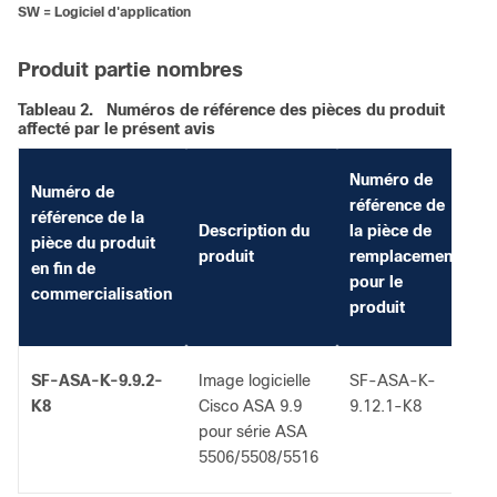
SW = Logiciel d'application
Produit partie nombres
Tableau 2.
Numéros de référence des pièces du produit
affecté par le présent avis
Numéro de
Numéro de
référence de
référence de la
D
Description du
la pièce de
pièce du produit
d
produit
remplacement
en fin de
r
pour le
commercialisation
produit
SF-ASA-K-9.9.2-
Image logicielle
SF-ASA-K-
L
K8
Cisco ASA 9.9
9.12.1-K8
A
pour série ASA
p
5506/5508/5516
A