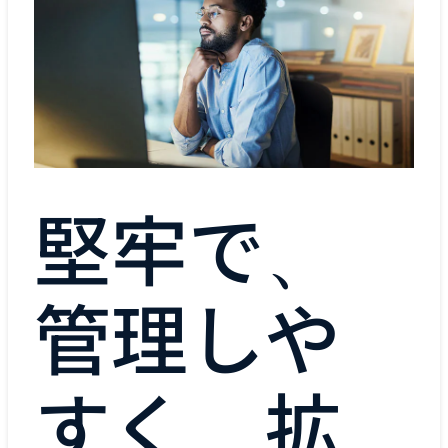
堅牢で、
管理しや
すく、拡