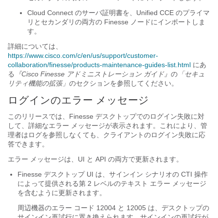
Cloud Connect のサーバ証明書を、Unified CCE のプライマ
リとセカンダリの両方の Finesse ノードにインポートしま
す。
詳細については、
https://www.cisco.com/c/en/us/support/customer-
collaboration/finesse/products-maintenance-guides-list.html
にあ
る
『Cisco Finesse アドミニストレーション ガイド』
の
「セキュ
リティ機能の拡張」
のセクションを参照してください。
ログインのエラー メッセージ
このリリースでは、Finesse デスクトップでのログイン失敗に対
して、詳細なエラー メッセージが表示されます。これにより、管
理者はログを参照しなくても、クライアントのログイン失敗に応
答できます。
エラー メッセージは、UI と API の両方で更新されます。
Finesse デスクトップ UI は、サインイン シナリオの CTI 操作
によって提供される第 2 レベルのテキスト エラー メッセージ
を含むように更新されます。
周辺機器のエラー コード 12004 と 12005 は、デスクトップの
サインイン再試行に置き換えられます。サインインの再試行が