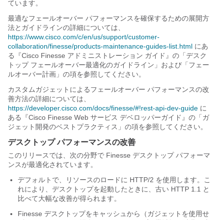
ています。
最適なフェールオーバー パフォーマンスを確保するための展開方
法とガイドラインの詳細については、
https://www.cisco.com/c/en/us/support/customer-
collaboration/finesse/products-maintenance-guides-list.html
にあ
る『Cisco Finesse アドミニストレーション ガイド
』の「デスク
トップ フェールオーバー最適化のガイドライン
」および「フェー
ルオーバー計画
」の項を参照してください。
カスタムガジェットによるフェールオーバー パフォーマンスの改
善方法の詳細については、
https://developer.cisco.com/docs/finesse/#!rest-api-dev-guide
に
ある『Cisco Finesse Web サービス デベロッパーガイド
』の「ガ
ジェット開発のベストプラクティス
」の項を参照してください。
デスクトップ パフォーマンスの改善
このリリースでは、次の分野で Finesse デスクトップ パフォーマ
ンスが最適化されています。
デフォルトで、リソースのロードに HTTP/2 を使用します。こ
れにより、デスクトップを起動したときに、古い HTTP 1.1 と
比べて大幅な改善が得られます。
Finesse デスクトップをキャッシュから（ガジェットを使用せ