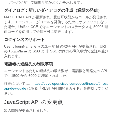
パーバイザ）で編集可能かどうかを示します。
ダイアログ：新しいダイアログの作成（通話の発信）
MAKE_CALL
API が更新され、受信可状態からコールが発信され
ます。エージェントがコールを発信するためにオフフックになっ
た場合、Unified CCE ではエージェントのステータスを 50006 理
由コードを使用して受信不可に変更します。
ログイン名のサポート
User：loginName からのユーザ Id の取得
API が更新され、URI
の
と SSO と 非 SSO の両方の導入環境で認証を受け
loginName
入れます。
電話帳の連絡先の制限事項
エージェントあたりの連絡先の最大数が、
電話帳
と
連絡先
の API
で、1500 から 6000 に増加されました。
詳細については、
https://developer.cisco.com/docs/finesse/#!rest-
api-dev-guide
にある『REST API 開発者ガイド
』を参照してくだ
さい。
JavaScript API の変更点
次の関数が更新されました。