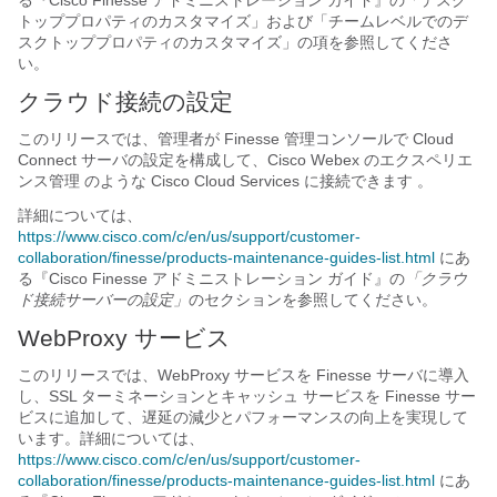
る『Cisco Finesse アドミニストレーション ガイド
』の「デスク
トッププロパティのカスタマイズ
」および「チームレベルでのデ
スクトッププロパティのカスタマイズ
」の項を参照してくださ
い。
クラウド接続の設定
このリリースでは、管理者が Finesse 管理コンソールで Cloud
Connect サーバの設定を構成して、
Cisco Webex のエクスペリエ
ンス管理
のような Cisco Cloud Services に接続できます 。
詳細については、
https://www.cisco.com/c/en/us/support/customer-
collaboration/finesse/products-maintenance-guides-list.html
にあ
る『Cisco Finesse アドミニストレーション ガイド』
の
「クラウ
ド接続サーバーの設定」
のセクションを参照してください。
WebProxy サービス
このリリースでは、WebProxy サービスを
Finesse
サーバに導入
し、SSL ターミネーションとキャッシュ サービスを Finesse サー
ビスに追加して、遅延の減少とパフォーマンスの向上を実現して
います。詳細については、
https://www.cisco.com/c/en/us/support/customer-
collaboration/finesse/products-maintenance-guides-list.html
にあ