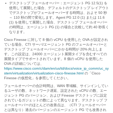
デスクトップ フェールオーバー：エージェント PG 12.5(1) を
使用して展開した場合、デフォルトのデスクトップ レイアウト
でデスクトップがフェールオーバーする時間は、およそ 50 秒
～ 110 秒の間で変化します。Agent PG 12.0 (1) または 11.6
(1) を使用して展開した場合、デスクトップ フェールオーバー
の時間は、エージェント PG (1) の場合と比較して約 40 秒長く
なります。
Cisco Finesse に対して 8 個の vCPU を使用した OVA が設定され
ている場合、CTI サーバ/エージェント PG のフェールオーバーと
デスクトップ フェールオーバーにかかる時間が 20% 向上しま
す。この設定は、
24000
エージェント展開タイプを含むすべての
展開タイプでサポートされています。8 個の vCPU を使用した
OVA の詳細については、
https://www.cisco.com/c/dam/en/us/td/docs/voice_ip_comm/uc_sy
stem/virtualization/virtualization-cisco-finesse.html
の「Cisco
Finesse の仮想化
」を参照してください。
フェールオーバーの合計時間は、WAN 帯域幅、サインインしてい
るユーザの数、ネットワーク遅延、設定された vCPU の数、エー
ジェント PG のバージョン、および Finesse デスクトップに設定
されているガジェットの数によって異なります。デスクトップ フ
ェールオーバーのほとんどの改善点は、（CTI フェールオーバー
とは異なり）過去のバージョンのエージェント PG でも改善され