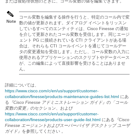
または後処理状態のときに、コール変数の値を編集できます。
コール変数を編集する操作を行うと、特定のコール内で変
Note
数の値が更新されます。ダイアログ イベントをリッスン
しているすべてのエンティティは、Cisco Finesse の通知
を介して更新されたコール変数を受信します。同じ
エージ
ェント PG
に接続されている CTI クライアントがある場
合は、それらも CTI コールイベントを通じてコールデー
タの変更通知を受信します。ただし、コール変数の入力に
使用されるアプリケーションのスクリプトやデータベース
が、この編集によって直接影響を受けることはありませ
ん。
詳細については、
https://www.cisco.com/c/en/us/support/customer-
collaboration/finesse/products-maintenance-guides-list.html
にあ
る
『Cisco Finesse アドミニストレーション ガイド』
の
「コール
変数の変更」
のセクション、および
https://www.cisco.com/c/en/us/support/customer-
collaboration/finesse/products-user-guide-list.html
にある
『Cisco
Finesse エージェントおよびスーパーバイザ デスクトップ ユーザ
ガイド』
を参照してください 。