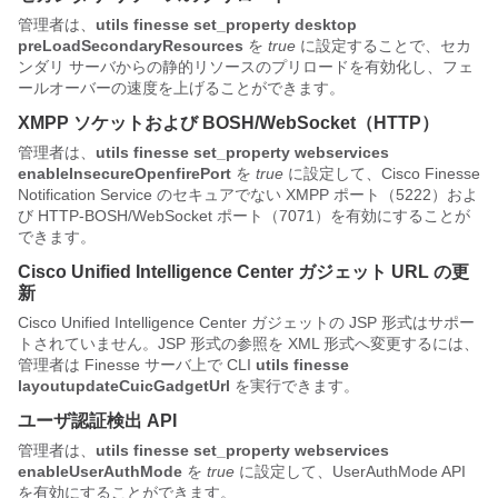
管理者は、
utils finesse set_property desktop
preLoadSecondaryResources
を
true
に設定することで、セカ
ンダリ サーバからの静的リソースのプリロードを有効化し、フェ
ールオーバーの速度を上げることができます。
XMPP ソケットおよび BOSH/WebSocket（HTTP）
管理者は、
utils finesse set_property webservices
enableInsecureOpenfirePort
を
true
に設定して、Cisco Finesse
Notification Service のセキュアでない XMPP ポート（5222）およ
び HTTP-BOSH/WebSocket ポート（7071）を有効にすることが
できます。
Cisco Unified Intelligence Center ガジェット URL の更
新
Cisco Unified Intelligence Center ガジェットの JSP 形式はサポー
トされていません。JSP 形式の参照を XML 形式へ変更するには、
管理者は Finesse サーバ上で CLI
utils finesse
layoutupdateCuicGadgetUrl
を実行できます。
ユーザ認証検出 API
管理者は、
utils finesse set_property webservices
enableUserAuthMode
を
true
に設定して、
UserAuthMode
API
を有効にすることができます。