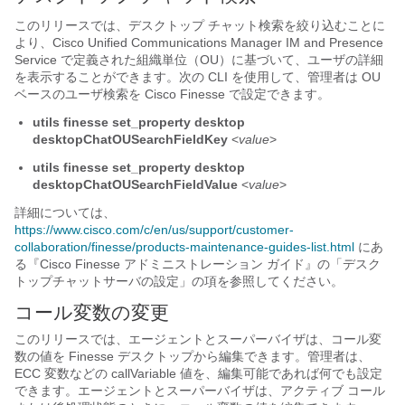
このリリースでは、デスクトップ チャット検索を絞り込むことに
より、Cisco Unified Communications Manager IM and Presence
Service で定義された組織単位（OU）に基づいて、ユーザの詳細
を表示することができます。次の CLI を使用して、管理者は OU
ベースのユーザ検索を Cisco Finesse で設定できます。
utils finesse set_property desktop
desktopChatOUSearchFieldKey
<
value
>
utils finesse set_property desktop
desktopChatOUSearchFieldValue
<
value
>
詳細については、
https://www.cisco.com/c/en/us/support/customer-
collaboration/finesse/products-maintenance-guides-list.html
にあ
る『Cisco Finesse アドミニストレーション ガイド
』の「デスク
トップチャットサーバの設定
」の項を参照してください。
コール変数の変更
このリリースでは、エージェントとスーパーバイザは、コール変
数の値を Finesse デスクトップから編集できます。管理者は、
ECC 変数などの callVariable 値を、編集可能であれば何でも設定
できます。エージェントとスーパーバイザは、アクティブ コール