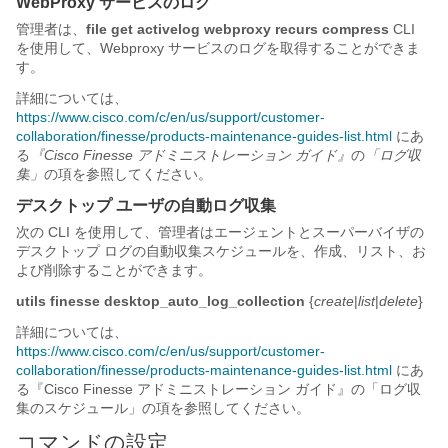
WebProxy サービスのログ
管理者は、
file get activelog webproxy recurs compress
CLI
を使用して、Webproxy サービスのログを取得することができま
す。
詳細については、
https://www.cisco.com/c/en/us/support/customer-
collaboration/finesse/products-maintenance-guides-list.html
にあ
る
『Cisco Finesse アドミニストレーション ガイド』
の
「ログ収
集」
の項を参照してください。
デスクトップ ユーザの自動ログ収集
次の CLI を使用して、管理者はエージェントとスーパーバイザの
デスクトップ ログの自動収集スケジュールを、作成、リスト、お
よび削除することができます。
utils finesse desktop_auto_log_collection
{
create
|
list
|
delete
}
詳細については、
https://www.cisco.com/c/en/us/support/customer-
collaboration/finesse/products-maintenance-guides-list.html
にあ
る『Cisco Finesse アドミニストレーション ガイド
』の「ログ収
集のスケジュール
」の項を参照してください。
コマンドの設定