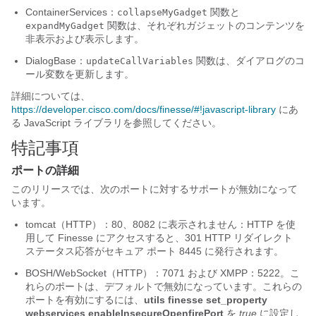
ContainerServices：
関数と
collapseMyGadget
関数は、それぞれガジェットのコンテンツを
expandMyGadget
非表示および表示します。
DialogBase：
関数は、ダイアログのコ
updateCallVariables
ール変数を更新します。
詳細については、
https://developer.cisco.com/docs/finesse/#!javascript-library
にあ
る JavaScript ライブラリ
を参照してください。
特記事項
ポートの詳細
このリリースでは、次のポートに対するサポートが無効になって
います。
tomcat（HTTP）：
80、
8082 に表示されません：HTTP を使
用して Finesse にアクセスすると、301 HTTP リダイレクト
ステータス応答がセキュア ポート 8445 に発行されます。
BOSH/WebSocket（HTTP）：7071 および XMPP：5222。こ
れらのポートは、デフォルトで無効になっています。これらの
ポートを有効にするには、
utils finesse set_property
webservices enableInsecureOpenfirePort
を
true
に設定し