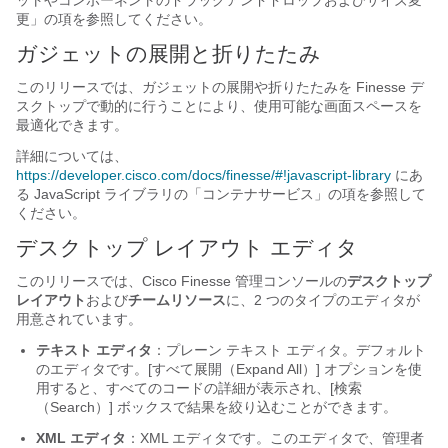
ットやコンポーネントのドラッグアンドドロップおよびサイズ変
更
」の項を参照してください。
ガジェットの展開と折りたたみ
このリリースでは、ガジェットの展開や折りたたみを Finesse デ
スクトップで動的に行うことにより、使用可能な画面スペースを
最適化できます。
詳細については、
https://developer.cisco.com/docs/finesse/#!javascript-library
にあ
る JavaScript ライブラリの「コンテナサービス
」の項を参照して
ください。
デスクトップ レイアウト エディタ
このリリースでは、Cisco Finesse 管理コンソールの
デスクトップ
レイアウト
および
チームリソース
に、2 つのタイプのエディタが
用意されています。
テキスト エディタ
：プレーン テキスト エディタ。デフォルト
のエディタです。[すべて展開（Expand All）]
オプションを使
用すると、すべてのコードの詳細が表示され、[検索
（Search）]
ボックスで結果を絞り込むことができます。
XML エディタ
：XML エディタです。このエディタで、管理者