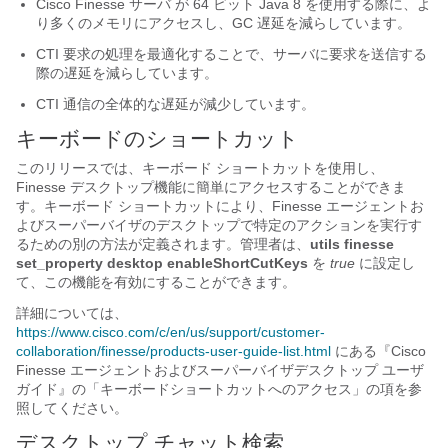
Cisco Finesse サーバ が 64 ビット Java 8 を使用する際に、よ
り多くのメモリにアクセスし、GC 遅延を減らしています。
CTI 要求の処理を最適化することで、サーバに要求を送信する
際の遅延を減らしています。
CTI 通信の全体的な遅延が減少しています。
キーボードのショートカット
このリリースでは、キーボード ショートカットを使用し、
Finesse デスクトップ機能に簡単にアクセスすることができま
す。キーボード ショートカットにより、Finesse エージェントお
よびスーパーバイザのデスクトップで特定のアクションを実行す
るための別の方法が定義されます。管理者は、
utils finesse
set_property desktop enableShortCutKeys
を
true
に設定し
て、この機能を有効にすることができます。
詳細については、
https://www.cisco.com/c/en/us/support/customer-
collaboration/finesse/products-user-guide-list.html
にある『Cisco
Finesse エージェントおよびスーパーバイザデスクトップ ユーザ
ガイド
』の「キーボードショートカットへのアクセス
」の項を参
照してください。
デスクトップ チャット検索