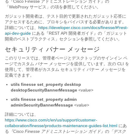
る『Cisco Finesse アドミニストレーション ガイド
』の
「WebProxy サービス
」の項を参照してください。
ガジェット開発者は、テスト目的で更新されたガジェット応答に
アクセスするために、プロキシをバイパスする必要があります。
詳細については、
https://developer.cisco.com/docs/finesse/#!rest-
api-dev-guide
にある『REST API 開発者ガイド
』の「ガジェット
開発のベストプラクティス
」セクションを参照してください。
セキュリティ バナー メッセージ
このリリースでは、管理者ページとデスクトップのサインイン ペ
ージでカスタム バナー メッセージを提供しています。次の CLI を
使用して、管理者がカスタム セキュリティ バナー メッセージを
定義できます。
utils finesse set_property desktop
desktopSecurityBannerMessage
<
value
>
utils finesse set_property admin
adminSecurityBannerMessage
<
value
>
詳細については、
https://www.cisco.com/c/en/us/support/customer-
collaboration/finesse/products-maintenance-guides-list.html
にあ
る
『Cisco Finesse アドミニストレーション ガイド』
の
「デスク