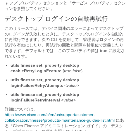
トップ プロパティ」
セクションと
「サービス プロパティ」
セクシ
ョンを参照してください 。
デスクトップ ログインの自動再試行
このリリースでは、デバイス関連のエラーによってデスクトップ
のログインが失敗したときに、デスクトップのログインを自動的
に再試行できます。次の CLI を使用して、管理者はログインの再
試行を有効にしたり、再試行の回数と間隔を秒単位で定義したり
できます。デフォルトでは、このプロパティの値は true に設定さ
れています。
utils finesse set_property desktop
enableRetryLoginFeature
{
true|false
}
utils finesse set_property desktop
loginFailureRetryAttempts
<
value
>
utils finesse set_property desktop
loginFailureRetryInterval
<
value
>
詳細については、
https://www.cisco.com/c/en/us/support/customer-
collaboration/finesse/products-maintenance-guides-list.html
にあ
る『Cisco Finesse アドミニストレーション ガイド
』の「デスク