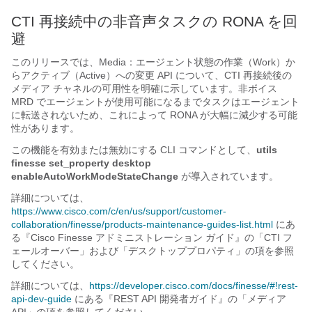
CTI 再接続中の非音声タスクの RONA を回
避
このリリースでは、
Media：エージェント状態の作業（Work）か
らアクティブ（Active）への変更
API について、CTI 再接続後の
メディア チャネルの可用性を明確に示しています。非ボイス
MRD でエージェントが使用可能になるまでタスクはエージェント
に転送されないため、これによって RONA が大幅に減少する可能
性があります。
この機能を有効または無効にする CLI コマンドとして、
utils
finesse set_property desktop
enableAutoWorkModeStateChange
が導入されています。
詳細については、
https://www.cisco.com/c/en/us/support/customer-
collaboration/finesse/products-maintenance-guides-list.html
にあ
る『Cisco Finesse アドミニストレーション ガイド
』の「CTI フ
ェールオーバー
」および「デスクトッププロパティ
」の項を参照
してください。
詳細については、
https://developer.cisco.com/docs/finesse/#!rest-
api-dev-guide
にある『REST API 開発者ガイド
』の「メディア