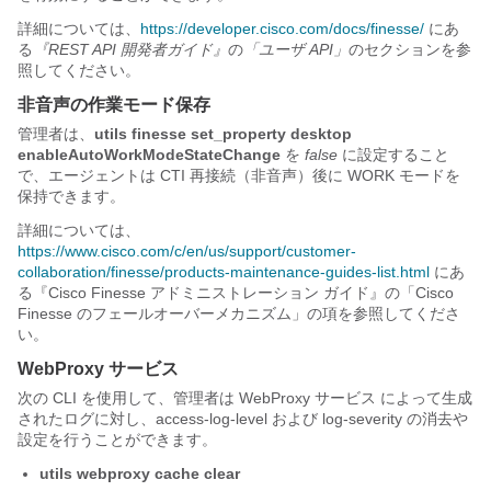
詳細については、
https://developer.cisco.com/docs/finesse/
にあ
る
『REST API 開発者ガイド』
の
「ユーザ API」
のセクションを参
照してください。
非音声の作業モード保存
管理者は、
utils finesse set_property desktop
enableAutoWorkModeStateChange
を
false
に設定すること
で、エージェントは CTI 再接続（非音声）後に WORK モードを
保持できます。
詳細については、
https://www.cisco.com/c/en/us/support/customer-
collaboration/finesse/products-maintenance-guides-list.html
にあ
る『Cisco Finesse アドミニストレーション ガイド
』の「Cisco
Finesse のフェールオーバーメカニズム
」の項を参照してくださ
い。
WebProxy サービス
次の CLI を使用して、管理者は WebProxy サービス によって生成
されたログに対し、access-log-level および log-severity の消去や
設定を行うことができます。
utils webproxy cache clear