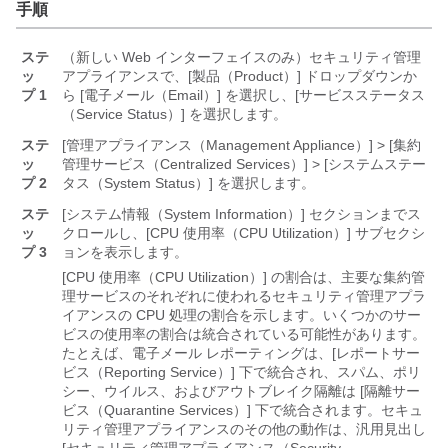
手順
ステ
（新しい Web インターフェイスのみ）セキュリティ管理
ッ
アプライアンスで、[製品（Product）] ドロップダウンか
プ 1
ら [電子メール（Email）] を選択し、[サービスステータス
（Service Status）] を選択します。
ステ
[管理アプライアンス（Management Appliance）] > [集約
ッ
管理サービス（Centralized Services）] > [システムステー
プ 2
タス（System Status）]
を選択します。
ステ
[システム情報（System Information）]
セクションまでス
ッ
クロールし、[CPU 使用率（CPU Utilization）]
サブセクシ
プ 3
ョンを表示します。
[CPU 使用率（CPU Utilization）] の割合は、主要な集約管
理サービスのそれぞれに使われるセキュリティ管理アプラ
イアンスの CPU 処理の割合を示します。いくつかのサー
ビスの使用率の割合は統合されている可能性があります。
たとえば、電子メール レポーティングは、[レポートサー
ビス（Reporting Service）] 下で統合され、スパム、ポリ
シー、ウイルス、およびアウトブレイク隔離は [隔離サー
ビス（Quarantine Services）] 下で統合されます。セキュ
リティ管理アプライアンスのその他の動作は、汎用見出し