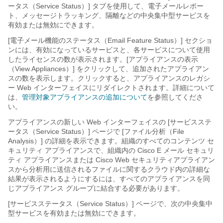
ータス（Service Status）] タブを使用して、電子メールレポー
ト、メッセージトラッキング、隔離などの中央集中型サービスを
有効または無効にできます。
[電子メール機能のステータス（Email Feature Status）] セクショ
ンには、有効になっているサービスと、各サービスについて使用
したライセンスの数が表示されます。
[アプライアンスの表示
（View Appliances）] をクリックして、追加されたアプライアン
スの数を表示します。
クリックすると、アプライアンスのレガシ
ー Web インターフェイスにリダイレクトされます。詳細について
は、
管理対象アプライアンスの追加について
を参照してくださ
い。
アプライアンスの新しい Web インターフェイスの [サービスステ
ータス（Service Status）] ページで [ファイル分析（File
Analysis）] の詳細を表示できます。組織のすべてのコンテンツ セ
キュリティ アプライアンスで、組織内の Cisco E メール セキュリ
ティ アプライアンスまたは Cisco Web セキュリティアプライアン
スから分析用に送信されるファイルに関するクラウド内の詳細な
結果が表示されるようにするには、すべてのアプライアンスを同
じアプライアンス グループに結合する必要があります。
[サービスステータス（Service Status）] ページで、次の中央集中
型サービスを有効または無効にできます。