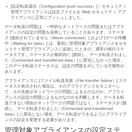
[設定転送成功（Configuration push success）]：セキュリティ
管理アプライアンスは設定ファイルを Web セキュリティ アプ
ライアンスに正常にプッシュしました。
データ転送の問題は、一時的なネットワークの問題またはアプラ
イアンスの設定の問題を反映していることがあります。ステータ
ス [接続されていません（Never connected）] および [データ待機
中（Waiting for data）] は、最初に管理対象アプライアンスをセキ
ュリティ管理アプライアンスに追加したときの、通常の移行ステ
ータスです。ステータスが最終的に [接続し、データ転送されまし
た（Connected and transferred data）] に変化しなかった場合、
このデータ転送ステータスは、設定の問題を示している可能性が
あります。
アプライアンスに [ファイル転送失敗（File transfer failure）] ステ
ータスが表示された場合は、そのアプライアンスをモニターし
て、その失敗がネットワークの問題によるものなのか、アプライ
アンスの設定の問題によるものなのかを判断します。データを転
送できない理由がネットワークの問題ではなく、ステータスが [接
続し、データ転送されました（Connected and transferred
data）] に変化しない場合、データ転送ができるようにアプライア
ンスの設定を変更する必要があります。
管理対象アプライアンスの設定ステ