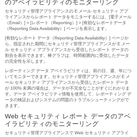
のアベイラビリティのモニターリング
セキュリティ管理アプライアンスの E メール セキュリティ アプ
ライアンスからレポート データをモニターするには、[電子メール
（Email）] > [レポート（Reporting）] > [有効なレポートデータ
（Reporting Data Availability）]
ページを表示します。
[有効なレポート データ（Reporting Data Availability）]
ページか
ら、指定された期間にセキュリティ管理アプライアンスが E メー
ル セキュリティ アプライアンスから受信したレポート データの
割合を表示できます。棒グラフは、時間範囲内に受信したデータ
の完全性を示します。
レポーティング データ アベイラビリティは、前の日、週、年につ
いてモニターできます。セキュリティ管理アプライアンスが E メ
ール セキュリティ アプライアンスから受信したレポート データ
が 100% 未満の場合は、データが不完全なことがすぐにわかりま
す。データ アベイラビリティ情報を使用して、レポーティング デ
ータの検証およびシステムの問題のトラブルシューティングがで
きます。
Web セキュリティ レポート データのアベ
イラビリティのモニターリング
セキュリティ管理アプライアンスで Web セキュリティ アプライ