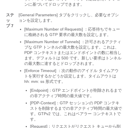
ンに基づいてドロップできます。
ステ
[General Parameters]
タブをクリックし、必要なオプシ
ッ
ョンを設定します。
プ 7
[Maximum Number of Requests]
：応答待ちでキュー
に格納される GTP 要求の最大数を設定します。
[Maximum Number of Tunnels]
：許可されるアクティ
ブな GTP トンネルの最大数を設定します。これは、
PDP コンテキストまたはエンドポイントの数に相当し
ます。デフォルトは 500 です。新しい要求はトンネル
の最大数に達するとドロップされます。
[Enforce Timeout]
：次の動作のアイドル タイムアウ
トを実行するかどうか設定します。タイムアウトは
hh: mm: ss 形式です。
[Endpoint]：GTP エンドポイントが削除されるまで
の非アクティブ時間の最大値です。
[PDP-Context]：GTP セッションの PDP コンテキ
ストを削除するまでの非アクティブ時間の最大値で
す。
GTPv2 では、これはベアラー コンテキストで
す。
[Request]：リクエストがリクエスト キューから削