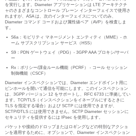
を実行します。Diameter アプリケーションは LTE アーキテクチ
ャのさまざまなコントロール プレーン インターフェイスで使用さ
れますが、ASA は、次のインターフェイスについてのみ、
Diameter コマンド コードおよび属性値ペア（AVP）を検査しま
す。
S6a：モビリティ マネージメント エンティティ（MME）- ホ
ーム サブスクリプション サービス（HSS）
S9：PDN ゲートウェイ（PDG）- 3GPP AAA プロキシ/サーバ
ー
Rx：ポリシー/課金ルール機能（PCRF） - コール セッション
制御機能（CSCF）
Diameter インスペクションでは、Diameter エンドポイント用に
ピンホールを開いて通信を可能にします。このインスペクション
は、3GPP バージョン 12 をサポートし、RFC 6733 に準拠してい
ます。
TCP/TLS（インスペクションをイネーブルにするときに
TLS を指定する場合）および SCTP には使用できますが、
SCTP/DTLS には使用できません。SCTP Diameter セッションに
セキュリティを提供するには IPsec を使用します。
パケットや接続のドロップまたはロギングなどの特別なアクショ
ンを適用するために、オプションで、Diameter インスペクション