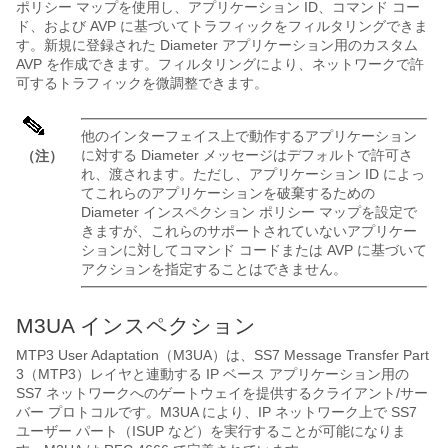
ポリシー マップを使用し、アプリケーション ID、コマンド コー
ド、および AVP に基づいてトラフィックをフィルタリングできま
す。新規に登録された Diameter アプリケーション用のカスタム
AVP を作成できます。フィルタリングにより、ネットワークで許
可するトラフィックを微調整できます。
他のインターフェイス上で動作するアプリケーション
に対する Diameter メッセージはデフォルトで許可さ
（注）
れ、渡されます。ただし、アプリケーション ID によっ
てこれらのアプリケーションを破棄するための
Diameter インスペクション ポリシー マップを設定で
きますが、これらのサポートされていないアプリケー
ションに対してコマンド コードまたは AVP に基づいて
アクションを指定することはできません。
M3UA インスペクション
MTP3 User Adaptation（M3UA）は、SS7 Message Transfer Part
3（MTP3）レイヤと連動する IP ベース アプリケーション用の
SS7 ネットワークへのゲートウェイを提供するクライアント/サー
バー プロトコルです。M3UA により、IP ネットワーク上で SS7
ユーザー パート（ISUP など）を実行することが可能になりま