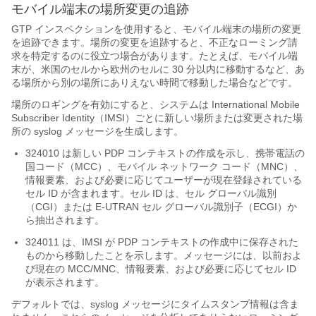
モバイル端末の場所変更の追跡
GTP インスペクションを使用すると、モバイル端末の場所の変更
を追跡できます。場所の変更を追跡すると、不正なローミング請
求を特定するのに役立つ場合があります。たとえば、モバイル端
末が、米国のセルから欧州のセルに 30 分以内に移動するなど、あ
る場所から別の場所にありえない時間で移動した場合などです。
場所のロギングを有効にすると、システムは International Mobile
Subscriber Identity（IMSI）ごとに新しい場所または変更された場
所の syslog メッセージを生成します。
324010 は新しい PDP コンテキストの作成を示し、携帯電話の
国コード（MCC）、モバイル ネットワーク コード（MNC）、
情報要素、および必要に応じてユーザーが現在登録されている
セル ID が含まれます。セル ID は、セル グローバル識別
（CGI）または E-UTRAN セル グローバル識別子（ECGI）か
ら抽出されます。
324011 は、IMSI が PDP コンテキストの作成中に保存された
ものから移動したことを示します。メッセージには、以前およ
び現在の MCC/MNC、情報要素、および必要に応じてセル ID
が表示されます。
デフォルトでは、syslog メッセージにタイムスタンプ情報は含ま