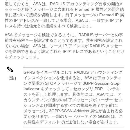
定しておくと、ASA は、RADIUS アカウンティング要求の開始メ
ッセージと終了メッセージに含まれる Framed IP 属性との照合結
果に基づいて接続を切断します。終了メッセージの Framed IP 属
性の IP アドレスが一致している場合、ASA は、一致する IP アド
レスを持つ送信元との接続をすべて検索します。
ASA でメッセージを検証できるように、RADIUS サーバーとの事
前共有秘密キーを設定することもできます。共有秘密が設定され
ていない場合、ASA は、ソース IP アドレスが RADIUS メッセー
ジを送信できるよう設定された IP アドレスであるということだけ
をチェックします。
GPRS をイネーブルにして RADIUS アカウンティング
インスペクションを使用すると、ASA はアカウンティ
（注）
ング要求の STOP メッセージで 3GPP-Session-Stop-
Indicator をチェックして、セカンダリ PDP コンテキ
ストを正しく処理します。具体的には、ASA では、ア
カウンティング要求の終了メッセージがユーザー セッ
ションおよび関連するすべての接続を終了する前に、
メッセージに 3GPP-SGSN-Address 属性が含まれる必
要があります。一部のサードパーティの GGSN は、こ
の属性をデフォルトでは送信しない場合があります。