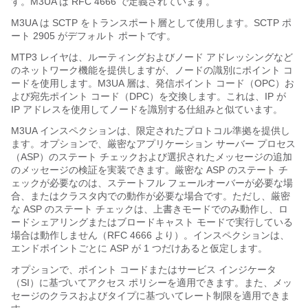
す。M3UA は RFC 4666 で定義されています。
M3UA は SCTP をトランスポート層として使用します。SCTP ポ
ート 2905 がデフォルト ポートです。
MTP3 レイヤは、ルーティングおよびノード アドレッシングなど
のネットワーク機能を提供しますが、ノードの識別にポイント コ
ードを使用します。M3UA 層は、発信ポイント コード（OPC）お
よび宛先ポイント コード（DPC）を交換します。これは、IP が
IP アドレスを使用してノードを識別する仕組みと似ています。
M3UA インスペクションは、限定されたプロトコル準拠を提供し
ます。
オプションで、厳密なアプリケーション サーバー プロセス
（ASP）のステート チェックおよび選択されたメッセージの追加
のメッセージの検証を実装できます。厳密な ASP のステート チ
ェックが必要なのは、ステートフル フェールオーバーが必要な場
合、またはクラスタ内での動作が必要な場合です。ただし、厳密
な ASP のステート チェックは、上書きモードでのみ動作し、ロ
ードシェアリングまたはブロードキャスト モードで実行している
場合は動作しません（RFC 4666 より）。インスペクションは、
エンドポイントごとに ASP が 1 つだけあると仮定します。
オプションで、ポイント コードまたはサービス インジケータ
（SI）に基づいてアクセス ポリシーを適用できます。また、メッ
セージのクラスおよびタイプに基づいてレート制限を適用できま