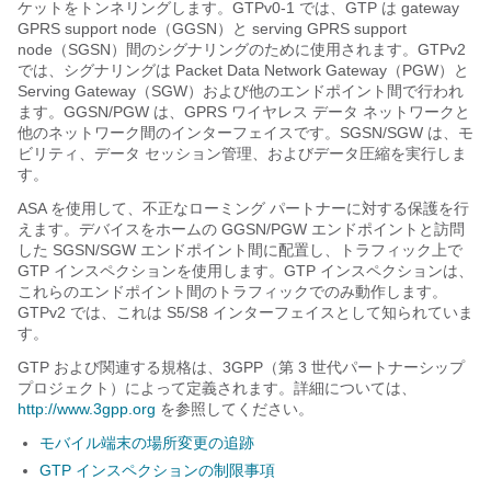
ケットをトンネリングします。GTPv0-1 では、GTP は gateway
GPRS support node（GGSN）と serving GPRS support
node（SGSN）間のシグナリングのために使用されます。
GTPv2
では、シグナリングは Packet Data Network Gateway（PGW）と
Serving Gateway（SGW）および他のエンドポイント間で行われ
ます。
GGSN
/PGW
は、GPRS ワイヤレス データ ネットワークと
他のネットワーク間のインターフェイスです。SGSN
/SGW
は、モ
ビリティ、データ セッション管理、およびデータ圧縮を実行しま
す。
ASA を使用して、不正なローミング パートナーに対する保護を行
えます。デバイスをホームの GGSN
/PGW
エンドポイントと訪問
した SGSN
/SGW
エンドポイント間に配置し、トラフィック上で
GTP インスペクションを使用します。GTP インスペクションは、
これらのエンドポイント間のトラフィックでのみ動作します。
GTPv2 では、これは S5/S8 インターフェイスとして知られていま
す。
GTP および関連する規格は、3GPP（第 3 世代パートナーシップ
プロジェクト）によって定義されます。詳細については、
http://www.3gpp.org
を参照してください。
モバイル端末の場所変更の追跡
GTP インスペクションの制限事項