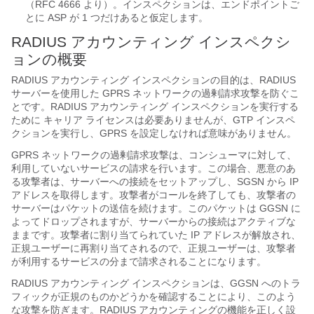
（RFC 4666 より）。インスペクションは、エンドポイントご
とに ASP が 1 つだけあると仮定します。
RADIUS アカウンティング インスペクシ
ョンの概要
RADIUS アカウンティング インスペクションの目的は、RADIUS
サーバーを使用した GPRS ネットワークの過剰請求攻撃を防ぐこ
とです。RADIUS アカウンティング インスペクションを実行する
ために
キャリア
ライセンスは必要ありませんが、GTP インスペ
クションを実行し、GPRS を設定しなければ意味がありません。
GPRS ネットワークの過剰請求攻撃は、コンシューマに対して、
利用していないサービスの請求を行います。この場合、悪意のあ
る攻撃者は、サーバーへの接続をセットアップし、SGSN から IP
アドレスを取得します。攻撃者がコールを終了しても、攻撃者の
サーバーはパケットの送信を続けます。このパケットは GGSN に
よってドロップされますが、サーバーからの接続はアクティブな
ままです。攻撃者に割り当てられていた IP アドレスが解放され、
正規ユーザーに再割り当てされるので、正規ユーザーは、攻撃者
が利用するサービスの分まで請求されることになります。
RADIUS アカウンティング インスペクションは、GGSN へのトラ
フィックが正規のものかどうかを確認することにより、このよう
な攻撃を防ぎます。RADIUS アカウンティングの機能を正しく設