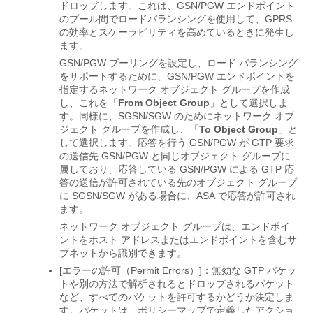
ドロップします。これは、GSN/PGW エンドポイント
のプール間でロードバランシングを使用して、GPRS
の効率とスケーラビリティを高めているときに発生し
ます。
GSN/PGW プーリングを設定し、ロード バランシング
をサポートするために、GSN/PGW エンドポイントを
指定するネットワーク オブジェクト グループを作成
し、これを「
From Object Group
」として選択しま
す。同様に、SGSN/SGW のためにネットワーク オブ
ジェクト グループを作成し、「
To Object Group
」と
して選択します。応答を行う GSN/PGW が GTP 要求
の送信先 GSN/PGW と同じオブジェクト グループに
属しており、応答している GSN/PGW による GTP 応
答の送信が許可されている先のオブジェクト グループ
に SGSN/SGW がある場合に、ASA で応答が許可され
ます。
ネットワーク オブジェクト グループは、エンドポイ
ントをホスト アドレスまたはエンドポイントを含むサ
ブネットから識別できます。
[エラーの許可（Permit Errors）]
：無効な GTP パケッ
トや別の方法で解析されるとドロップされるパケット
など、すべてのパケットを許可するかどうか決定しま
す。パケットは、ポリシーマップで定義したアクショ