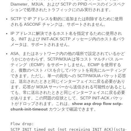
Diameter、M3UA、および SCTP の PPID ベースのインスペク
ションで処理されたトラフィックにのみ実行されます。
SCTP で IP アドレスを動的に追加または削除するために使用
される ASCONF チャンクは、サポートされません。
IP アドレスに解決できるホスト名を指定するために使用され
る、INIT および INIT-ACK SCTP メッセージ内のホスト名パラ
メータは、サポートされません。
ASA、またはネットワーク内の他の場所で設定されているかど
うかにかかわらず、SCTP/M3UA は等コスト マルチパス ルー
ティング（ECMP）をサポートしません。ECMP を使用する
と、復数のベスト パスを介してパケットを宛先にルーティング
できます。ただし、単一の宛先への SCTP/M3UA パケット応答
は、送出されたときと同じインターフェイスに戻る必要があり
ます。応答が M3UA サーバーから送信される可能性があるとし
ても、常に送出されたときと同じインターフェイスに戻る必要
があります。この問題の症状として、SCTP INIT-ACK パケッ
トがドロップされます。これは、
show asp drop flow sctp-
chunk-init-timeout
カウンタで確認できます。
Flow drop:

SCTP INIT timed out (not receiving INIT ACK)(sctp-ch