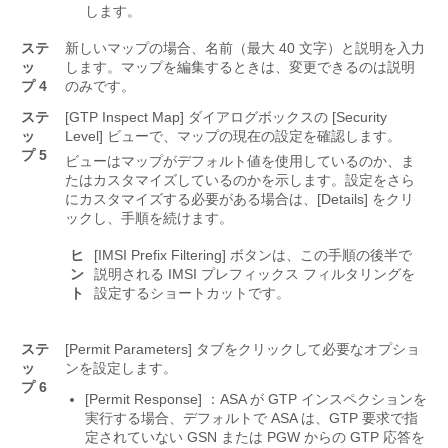
します。
ステ
新しいマップの場合、名前（最大 40 文字）と説明を入力
ッ
します。マップを編集するときは、変更できるのは説明
プ 4
のみです。
ステ
[GTP Inspect Map] ダイアログボックスの [Security
ッ
Level]
ビューで、マップの現在の設定を確認します。
プ 5
ビューはマップがデフォルト値を使用しているのか、ま
たはカスタマイズしているのかを示します。設定をさら
にカスタマイズする必要がある場合は、[Details]
をクリ
ックし、手順を続けます。
ヒ
[IMSI Prefix Filtering]
ボタンは、この手順の後半で
ン
説明される IMSI プレフィックス フィルタリングを
ト
設定するショートカットです。
ステ
[Permit Parameters]
タブをクリックして必要なオプショ
ッ
ンを設定します。
プ 6
[Permit Response]
：ASA が GTP インスペクションを
実行する場合、デフォルトで ASA は、GTP 要求で指
定されていない GSN または PGW からの GTP 応答を