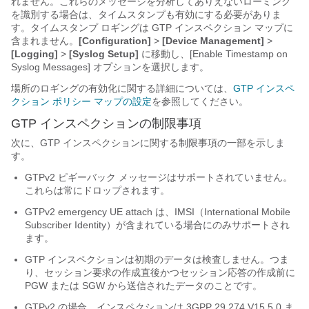
れません。これらのメッセージを分析してありえないローミング
を識別する場合は、タイムスタンプも有効にする必要がありま
す。タイムスタンプ ロギングは GTP インスペクション マップに
含まれません。
[Configuration]
>
[Device Management]
>
[Logging]
>
[Syslog Setup]
に移動し、[Enable Timestamp on
Syslog Messages]
オプションを選択します。
場所のロギングの有効化に関する詳細については、
GTP インスペ
クション ポリシー マップの設定
を参照してください。
GTP インスペクションの制限事項
次に、GTP インスペクションに関する制限事項の一部を示しま
す。
GTPv2 ピギーバック メッセージはサポートされていません。
これらは常にドロップされます。
GTPv2 emergency UE attach は、IMSI（International Mobile
Subscriber Identity）が含まれている場合にのみサポートされ
ます。
GTP インスペクションは初期のデータは検査しません。つま
り、セッション要求の作成直後かつセッション応答の作成前に
PGW または SGW から送信されたデータのことです。
GTPv2 の場合、インスペクションは 3GPP 29.274 V15.5.0 ま