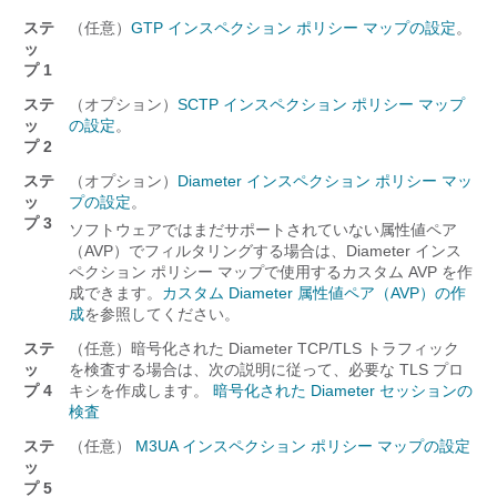
ステ
（任意）
GTP インスペクション ポリシー マップの設定
。
ッ
プ 1
ステ
（オプション）
SCTP インスペクション ポリシー マップ
ッ
の設定
。
プ 2
ステ
（オプション）
Diameter インスペクション ポリシー マッ
ッ
プの設定
。
プ 3
ソフトウェアではまだサポートされていない属性値ペア
（AVP）でフィルタリングする場合は、Diameter インス
ペクション ポリシー マップで使用するカスタム AVP を作
成できます。
カスタム Diameter 属性値ペア（AVP）の作
成
を参照してください。
ステ
（任意）暗号化された Diameter TCP/TLS トラフィック
ッ
を検査する場合は、次の説明に従って、必要な TLS プロ
プ 4
キシを作成します。
暗号化された Diameter セッションの
検査
ステ
（任意）
M3UA インスペクション ポリシー マップの設定
ッ
プ 5