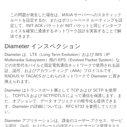
この問題が発生した場合は、M3UA サーバーへのスタティック
ルートを設定するか、またはポリシーベース ルーティングを設
定して、INIT-ACK パケットが INIT パケットと同じインターフ
ェイスを確実に通過するネットワーク設計を実装することで解
決できます。
Diameter インスペクション
Diameter は、LTE（Long Term Evolution）および IMS（IP
Multimedia Subsystem）用の EPS（Evolved Packet System）な
どの次世代モバイルと固定電気通信ネットワークで使用される認
証、認可、およびアカウンティング（AAA）プロトコルです。
RADIUS や TACACS がこれらのネットワークで Diameter に置き
換えられます。
Diameter はトランスポート層として TCP および SCTP を使用
し、TCP/TLS および SCTP/DTLS によって通信を保護します。ま
た、オプションで、データ オブジェクトの暗号化も提供できま
す。Diameter の詳細については、RFC 6733 を参照してくださ
い。
Diameter アプリケーションは、課金のユーザー アクセス、サービ
ス認証、QoS、およびレートの決定といったサービス管理タスク