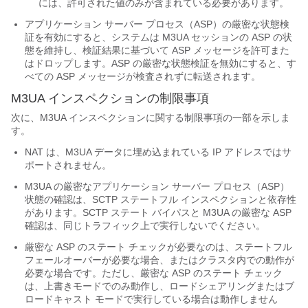
には、許可された値のみが含まれている必要があります。
アプリケーション サーバー プロセス（ASP）の厳密な状態検
証を有効にすると、システムは M3UA セッションの ASP の状
態を維持し、検証結果に基づいて ASP メッセージを許可また
はドロップします。ASP の厳密な状態検証を無効にすると、す
べての ASP メッセージが検査されずに転送されます。
M3UA インスペクションの制限事項
次に、M3UA インスペクションに関する制限事項の一部を示しま
す。
NAT は、M3UA データに埋め込まれている IP アドレスではサ
ポートされません。
M3UA の厳密なアプリケーション サーバー プロセス（ASP）
状態の確認は、SCTP ステートフル インスペクションと依存性
があります。SCTP ステート バイパスと M3UA の厳密な ASP
確認は、同じトラフィック上で実行しないでください。
厳密な ASP のステート チェックが必要なのは、ステートフル
フェールオーバーが必要な場合、またはクラスタ内での動作が
必要な場合です。ただし、厳密な ASP のステート チェック
は、上書きモードでのみ動作し、ロードシェアリングまたはブ
ロードキャスト モードで実行している場合は動作しません