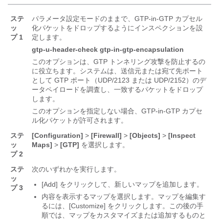
ステ
パラメータ設定モードのままで、GTP-in-GTP カプセル
ッ
化パケットをドロップするようにインスペクションを設
プ 1
定します。
gtp-u-header-check gtp-in-gtp-encapsulation
このオプションは、GTP トンネリング攻撃を防止するの
に役立ちます。システムは、送信元または宛て先ポート
として GTP ポート（UDP/2123 または UDP/2152）のデ
ータペイロードを調査し、一致するパケットをドロップ
します。
このオプションを指定しない場合、GTP-in-GTP カプセ
ル化パケットが許可されます。
ステ
[Configuration]
>
[Firewall]
>
[Objects]
>
[Inspect
ッ
Maps]
>
[GTP]
を選択します。
プ 2
ステ
次のいずれかを実行します。
ッ
[Add]
をクリックして、新しいマップを追加します。
プ 3
内容を表示するマップを選択します。マップを編集す
るには、[Customize]
をクリックします。この後の手
順では、マップをカスタマイズまたは追加するものと