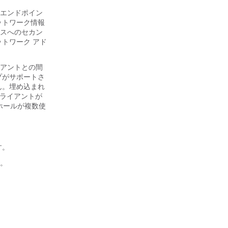
エンドポイン
ットワーク情報
スへのセカン
トワーク アド
ライアントとの間
プがサポートさ
ん。埋め込まれ
クライアントが
ホールが複数使
す。
す。