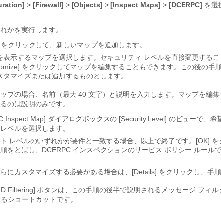
uration]
>
[Firewall]
>
[Objects]
>
[Inspect Maps]
>
[DCERPC]
を選
ずれかを実行します。
をクリックして、新しいマップを追加します。
を表示するマップを選択します。セキュリティ レベルを直接変更するこ
omize]
をクリックしてマップを編集することもできます。この後の手
スタマイズまたは追加するものとします。
ップの場合、名前（最大 40 文字）と説明を入力します。マップを編
きるのは説明のみです。
C Inspect Map] ダイアログボックスの [Security Level]
のビューで、希
るレベルを選択します。
ト レベルのいずれかが要件と一致する場合、以上で終了です。[OK]
を
順をとばし、DCERPC インスペクションのサービス ポリシー ルール
。
らにカスタマイズする必要がある場合は、[Details]
をクリックし、手順
D Filtering]
ボタンは、この手順の後半で説明されるメッセージ フィル
するショートカットです。