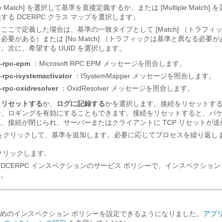
e Match]
を選択して基準を直接定義するか、または [Multiple Match]
を
する DCERPC クラス マップを選択します。
ここで定義した場合は、基準の一致タイプとして [Match]
（トラフィ
必要がある）または [No Match]
（トラフィックは基準と異なる必要が
。次に、希望する UUID を選択します。
-rpc-epm
：Microsoft RPC EPM メッセージを照合します。
-rpc-isystemactivator
：ISystemMapper メッセージを照合します。
-rpc-oxidresolver
：OxidResolver メッセージを照合します。
を
リセットする
か、
ログに記録する
かを選択します。接続をリセットす
合、ロギングを有効にすることもできます。接続をリセットすると、パ
、接続が閉じられ、サーバーまたはクライアントに TCP リセットが
をクリックして、基準を追加します。必要に応じてプロセスを繰り返し
クリックします。
DCERPC インスペクションのサービス ポリシーで、インスペクション
す。
めのインスペクション ポリシーを設定できるようになりました。
アプ