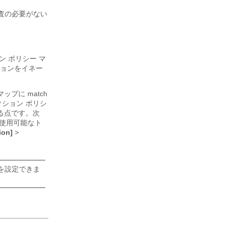
査の必要がない
ン ポリシー マ
ションをイネー
プに match
ション ポリシ
る点です。
次
で使用可能なト
ion]
>
を設定できま