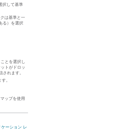
選択して基準
ックは基準と一
ある）を選択
ることを選択し
ケットがドロッ
送信されます。
ます。
 マップを使用
リケーション レ