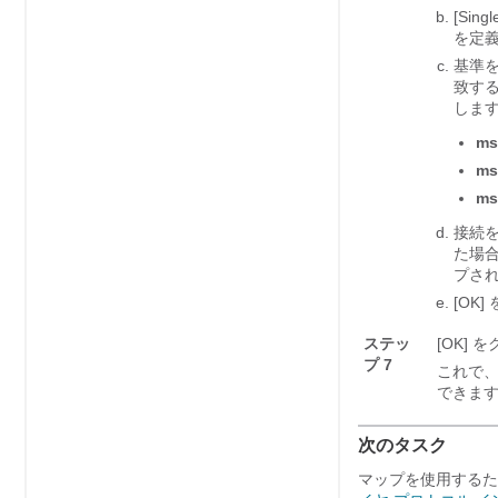
[Singl
を定義
基準を
致する
します
ms
ms
ms
接続
た場
プされ
[OK]
ステッ
[OK]
を
プ 7
これで、
できま
次のタスク
マップを使用するた