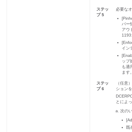
ステッ
必要な
プ 5
[Pinh
バー
アウ
1193
[Enfo
イン
[Ena
ップ
も適
ます
ステッ
（任意）[I
プ 6
ション
DCER
とによ
次の
[Ad
既