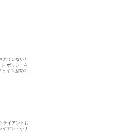
にされていないた
ン ポリシーを
フェイス固有の
 分散クライアントお
ライアントがサ