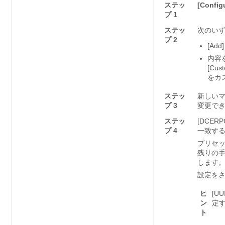
ステッ
[Config
プ 1
ステッ
次のい
プ 2
[Add]
内容
[Cust
をカ
ステッ
新しいマ
プ 3
変更で
ステッ
[DCERP
プ 4
一致す
プリセッ
残りの手
します
設定をさ
ヒ
[UUI
ン
定
ト