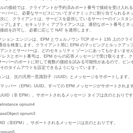
ルの接続では、クライアントが予約済みポート番号で接続を受け入れる
サーバーに、必要なサービスについてダイナミックに割り当てられるネ
次に、クライアントは、サービスを提供しているサーバーのインスタン
ップします。セキュリティ アプライアンスは、適切なポート番号とネッ
接続を許可し、必要に応じて NAT を適用します。
ペクション エンジンは、EPM とウェルノウン TCP ポート 135 上のク
P 通信を検査します。クライアント用に EPM のマッピングとルックアッ
アントとサーバーは、どのセキュリティ ゾーンにあってもかまいませ
 アドレスとポート番号は、EPM からの応答メッセージで受け取ります。
たサーバーのポートに対して複数の接続を試みる可能性があるので、ピン
そのタイムアウトを設定できるようになっています。
ションは、次の汎用一意識別子（UUID）とメッセージをサポートします。
 マッパー（EPM）UUID。すべての EPM メッセージがサポートされま
pper UUID（非 EPM）。サポートされるメッセージ タイプは次のとおりで
eInstance opnum4
assObject opnum3
ver UUID（非EPM）。サポートされるメッセージは次のとおりです。
 opnum5