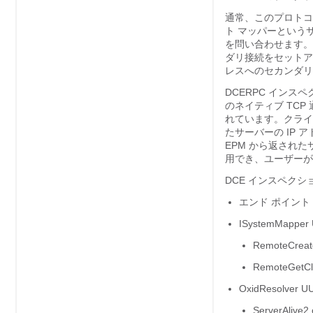
通常、このプロトコ
ト マッパーという
を問い合わせます。
ダリ接続をセットア
レスへのセカンダリ
DCERPC インス
のネイティブ TC
れています。クライ
たサーバーの IP
EPM から返され
用でき、ユーザーが
DCE インスペク
エンド ポイント
ISystemMa
RemoteCreat
RemoteGetCl
OxidResol
ServerAlive2