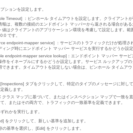
オプションを設定します。
ole Timeout]
：ピンホール タイムアウトを設定します。クライアント
情報は、複数の接続のエンドポイント マッパーから返される場合がある
ト値はクライアントのアプリケーション環境を考慮して設定します。範囲は、
:0:0 です。
rce endpoint-mapper service]
：サービスのトラフィックだけが処理さ
ディング時にエンドポイント マッパー サービスを実行するかどうか設
ble endpoint-mapper service lookup]：エンドポイント
マッパー サービ
操作をイネーブルにするかどうか設定します。サービス ルックアップの
用できます。タイムアウトを設定しない場合は、ピンホール タイムアウ
。
nspections]
タブをクリックして、特定のタイプのメッセージに対し
を定義します。
PC クラス マップに基づいて、またはインスペクション マップで一致を
って、またはその両方で、トラフィックの一致基準を定義できます。
いずれかを実行します。
d]
をクリックして、新しい基準を追加します。
存の基準を選択し、[Edit]
をクリックします。