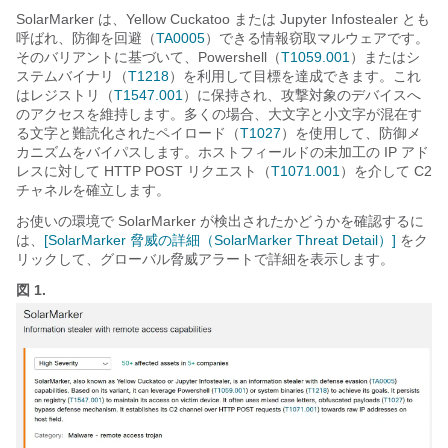
SolarMarker は、Yellow Cuckatoo または Jupyter Infostealer とも
呼ばれ、防御を回避（
TA0005
）できる情報窃取マルウェアです。
そのバリアントに基づいて、Powershell（
T1059.001
）またはシ
ステムバイナリ（
T1218
）を利用して目標を達成できます。これ
はレジストリ（
T1547.001
）に保持され、攻撃対象のデバイスへ
のアクセスを維持します。多くの場合、大文字と小文字が混在す
る文字と難読化されたペイロード（
T1027
）を使用して、防御メ
カニズムをバイパスします。ホストフィールドの未加工の IP アド
レスに対して HTTP POST リクエスト（
T1071.001
）を介して C2
チャネルを確立します。
お使いの環境で SolarMarker が検出されたかどうかを確認するに
は、
[SolarMarker 脅威の詳細（SolarMarker Threat Detail）]
をク
リックして、グローバル脅威アラートで詳細を表示します。
図 1.