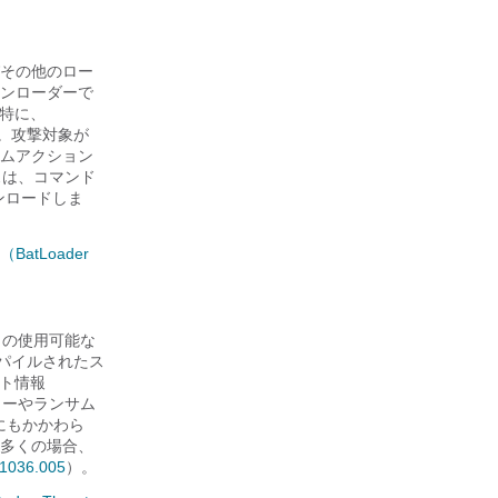
びその他のロー
ンローダーで
特に、
ます。攻撃対象が
ムアクション
スは、コマンド
ンロードしま
BatLoader
）の使用可能な
ンパイルされたス
スト情報
ラーやランサム
にもかかわら
多くの場合、
1036.005
）。