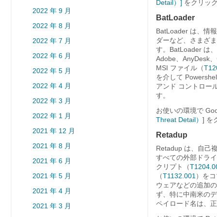
Detail）]
をクリック
2022 年 9 月
BatLoader
2022 年 8 月
BatLoader
ダーなど、さまざま
2022 年 7 月
す。BatLoade
2022 年 6 月
Adobe、AnyDe
MSI ファイル（
T12
2022 年 5 月
を介して Powershel
2022 年 4 月
アンド コントロー
す。
2022 年 3 月
お使いの環境で Go
2022 年 1 月
Threat Detail）
] 
2021 年 12 月
Retadup
2021 年 8 月
Retadup は、
すべての外部ドライブ
2021 年 6 月
クリプト（
T1204.0
2021 年 5 月
（
T1132.001
）をコ
ウェアなどの追加の
2021 年 4 月
ず、特に中南米のデ
ペイロード名は、正規の
2021 年 3 月