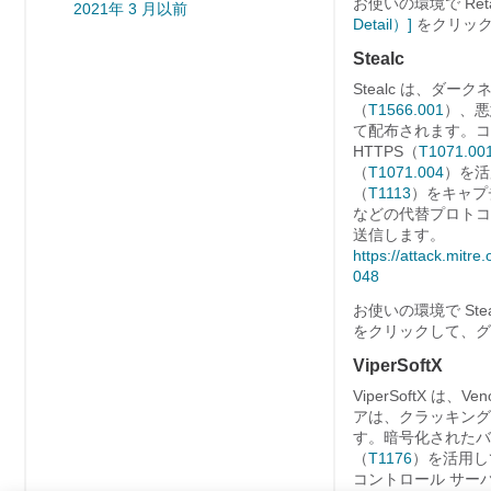
お使いの環境で Re
2021年 3 月以前
Detail）]
をクリック
Stealc
Stealc は、
（
T1566.001
）、悪
て配布されます。コマ
HTTPS（
T1071.00
（
T1071.004
）を活
（
T1113
）をキャプチ
などの代替プロトコ
送信します。
https://attack.mitr
048
お使いの環境で St
をクリックして、グ
ViperSoftX
ViperSoftX 
アは、クラッキング
す。暗号化されたバ
（
T1176
）を活用し
コントロール サー