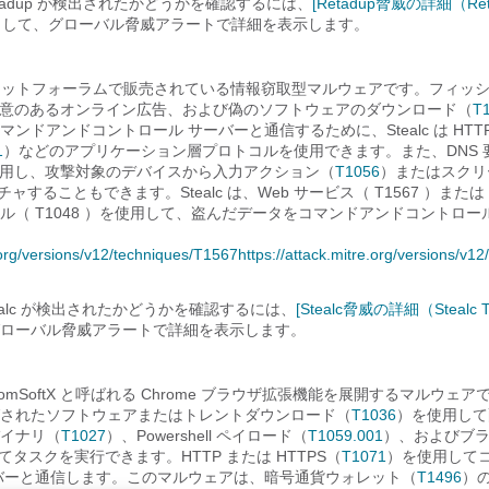
tadup が検出されたかどうかを確認するには、
[Retadup脅威の詳細（Reta
して、グローバル脅威アラートで詳細を表示します。
ダークネットフォーラムで販売されている情報窃取型マルウェアです。フィッ
意のあるオンライン広告、および偽のソフトウェアのダウンロード（
T
ンドアンドコントロール サーバーと通信するために、Stealc は HTTP
1
）などのアプリケーション層プロトコルを使用できます。また、DNS 
用し、攻撃対象のデバイスから入力アクション（
T1056
）またはスクリ
ャすることもできます。Stealc は、Web サービス（ T1567 ）または F
ル（ T1048 ）を使用して、盗んだデータをコマンドアンドコントロー
e.org/versions/v12/techniques/T1567
https://attack.mitre.org/versions/v1
ealc が検出されたかどうかを確認するには、
[Stealc脅威の詳細（Stealc Th
ローバル脅威アラートで詳細を表示します。
は、VenomSoftX と呼ばれる Chrome ブラウザ拡張機能を展開するマルウ
されたソフトウェアまたはトレントダウンロード（
T1036
）を使用して
イナリ（
T1027
）、Powershell ペイロード（
T1059.001
）、およびブ
てタスクを実行できます。HTTP または HTTPS（
T1071
）を使用して
バーと通信します。このマルウェアは、暗号通貨ウォレット（
T1496
）