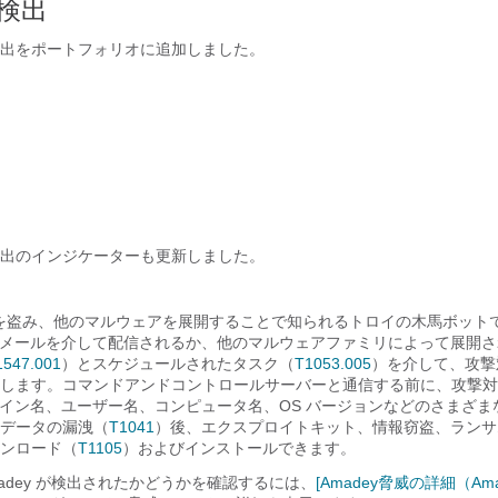
検出
出をポートフォリオに追加しました。
出のインジケーターも更新しました。
ータを盗み、他のマルウェアを展開することで知られるトロイの木馬ボット
メールを介して配信されるか、他のマルウェアファミリによって展開さ
1547.001
）とスケジュールされたタスク（
T1053.005
）を介して、攻撃
します。コマンドアンドコントロールサーバーと通信する前に、攻撃対
イン名、ユーザー名、コンピュータ名、OS バージョンなどのさまざま
データの漏洩（
T1041
）後、エクスプロイトキット、情報窃盗、ランサ
ンロード（
T1105
）およびインストールできます。
adey が検出されたかどうかを確認するには、
[Amadey脅威の詳細（Amad