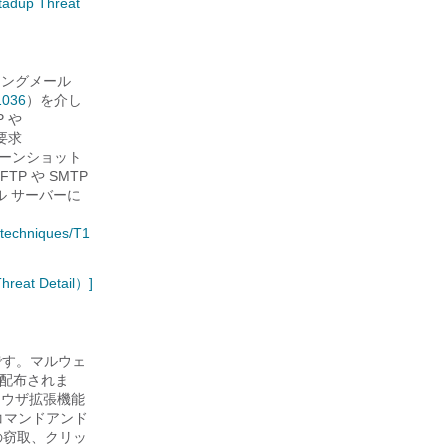
dup Threat
シングメール
1036
）を介し
 や
要求
ーンショット
TP や SMTP
ル サーバーに
2/techniques/T1
reat Detail）]
ェアです。マルウェ
配布されま
ラウザ拡張機能
コマンドアンド
の窃取、クリッ