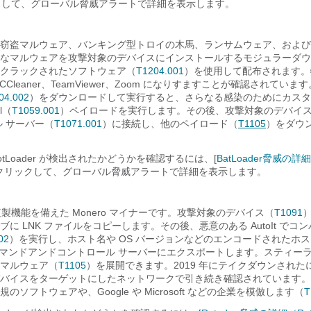
して、グローバル脅威アラートで詳細を表示します。
 は、情報窃盗マルウェア、バンキング型トロイの木馬、ランサムウェア、およ
なマルウェアを攻撃対象のデバイスにインストールするモジュラーダウ
r は、クラックされたソフトウェア（
T1204.001
）を使用して配布されます。
sk、CCleaner、TeamViewer、Zoom になりすますことが確認されてい
04.002
）をダウンロードして実行すると、さらなる感染のためにカスタ
l（
T1059.001
）ペイロードを実行します。その後、攻撃対象のデバイ
ル サーバー（
T1071.001
）に接続し、他のペイロード（
T1105
）をダウ
otLoader が検出されたかどうかを確認するには、[
BatLoader脅威の詳細（
をクリックして、グローバル脅威アラートで詳細を表示します。
自己複製機能を備えた Monero マイナーです。攻撃対象のデバイス（
T1091
に LNK ファイルをコピーします。その後、悪意のある AutoIt でコ
02
）を実行し、ホスト名や OS バージョンなどのエンコードされたホ
マンドアンドコントロール サーバーにエクスポートします。スティー
マルウェア（
T1105
）を展開できます。2019 年にテイクダウンされた
バイスをターゲットにしたネットワークで引き続き確認されています。
ソフトウェアや、Google や Microsoft などの企業を模倣します（
T