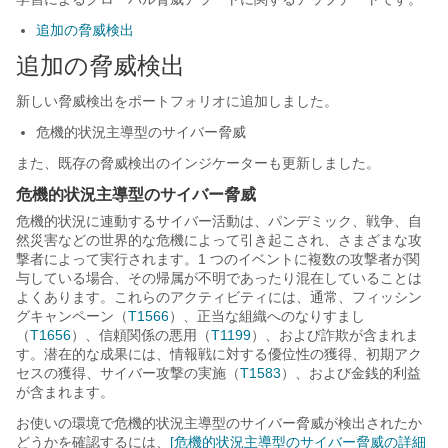
追加の脅威検出
追加の脅威検出
新しい脅威検出をポートフォリオに追加しました。
危機的状況主導型のサイバー脅威
また、既存の脅威検出のインジケーターも更新しました。
危機的状況主導型のサイバー脅威
危機的状況に連動するサイバー活動は、パンデミック、戦争、自
然災害などの世界的な危機によって引き起こされ、さまざまな攻
撃者によって実行されます。1 つのイベントに複数の攻撃者が関
与している場合、その帰属が不明であったり混在していることは
よくあります。これらのアクティビティには、通常、フィッシン
グキャンペーン（
T1566
）、正当な組織へのなりすまし
（
T1656
）、信頼関係の悪用（
T1199
）、および詐欺が含まれま
す。潜在的な成果には、情報戦に対する優位性の獲得、初期アク
セスの獲得、サイバー攻撃の実施（
T1583
）、および金銭的利益
が含まれます。
お使いの環境で危機的状況主導型のサイバー脅威が検出されたか
どうかを確認するには、
[危機的状況主導型のサイバー脅威の詳細