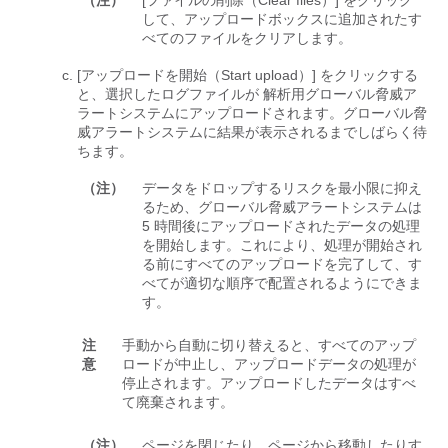
（注）
[ファイルの削除（Clear files）]
をクリック
して、アップロードボックスに追加されたす
べてのファイルをクリアします。
[アップロードを開始（Start upload）] をクリックする
と、選択したログファイルが 解析用グローバル脅威ア
ラートシステムにアップロードされます。
グローバル脅
威アラートシステムに結果が表示されるまでしばらく待
ちます。
（注）
データをドロップするリスクを最小限に抑え
るため、グローバル脅威アラートシステムは
5 時間後にアップロードされたデータの処理
を開始します。これにより、処理が開始され
る前にすべてのアップロードを完了して、す
べてが適切な順序で配置されるようにできま
す。
注
手動から自動に切り替えると、すべてのアップ
意
ロードが中止し、アップロードデータの処理が
停止されます。アップロードしたデータはすべ
て廃棄されます。
（注）
ページを閉じたり、ページから移動したりす