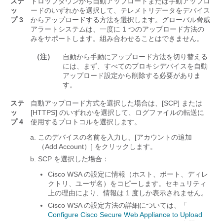
ステ
ドロップダウンから自動アップロードまたは手動アップロ
ッ
ードのいずれかを選択して、テレメトリデータをデバイス
プ 3
からアップロードする方法を選択します。グローバル脅威
アラートシステムは、一度に 1 つのアップロード方法の
みをサポートします。組み合わせることはできません。
（注）
自動から手動にアップロード方法を切り替える
には、まず、すべてのプロキシデバイスを自動
アップロード設定から削除する必要がありま
す。
ステ
自動アップロード方式を選択した場合は、[SCP]
または
ッ
[HTTPS] のいずれかを選択して、ログファイルの転送に
プ 4
使用するプロトコルを選択します。
このデバイスの名前を入力し、[アカウントの追加
（Add Account）]
をクリックします。
SCP を選択した場合：
Cisco WSA の設定に情報（ホスト、ポート、ディレ
クトリ、ユーザ名）をコピーします。セキュリティ
上の理由により、情報は 1 度しか表示されません。
Cisco WSA の設定方法の詳細については、「
Configure Cisco Secure Web Appliance to Upload