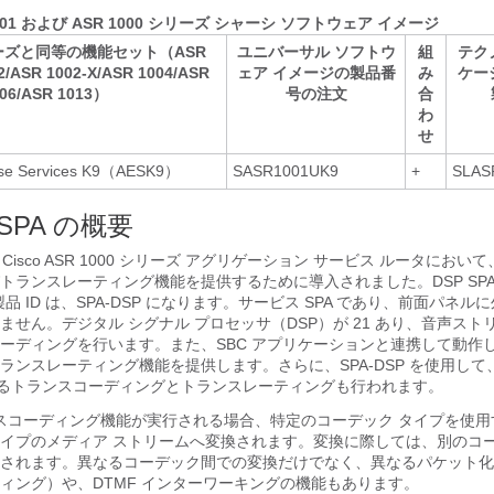
 1001 および ASR 1000 シリーズ シャーシ ソフトウェア イメージ
シリーズと同等の機能セット（ASR
ユニバーサル ソフトウ
組
テク
2/ASR 1002-X/ASR 1004/ASR
ェア イメージの製品番
み
ケー
06/ASR 1013）
号の注文
合
わ
せ
ise Services K9（AESK9）
SASR1001UK9
+
SLAS
P SPA の概要
A は、Cisco ASR 1000 シリーズ アグリゲーション サービス ルータにお
トランスレーティング機能を提供するために導入されました。DSP SPA
製品 ID は、SPA-DSP になります。サービス SPA であり、前面パネ
ません。デジタル シグナル プロセッサ（DSP）が 21 あり、音声スト
ーディングを行います。また、SBC アプリケーションと連携して動作
ランスレーティング機能を提供します。さらに、SPA-DSP を使用して
によるトランスコーディングとトランスレーティングも行われます。
トランスコーディング機能が実行される場合、特定のコーデック タイプを使
イプのメディア ストリームへ変換されます。変換に際しては、別のコー
されます。異なるコーデック間での変換だけでなく、異なるパケット化
ィング）や、DTMF インターワーキングの機能もあります。