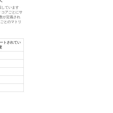
を搭載しています
P コアごとにサ
ル数が定義され
類ごとのマトリ
サポートされてい
度