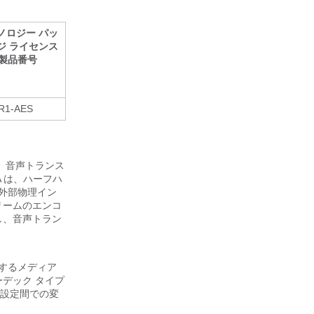
ノロジー パッ
ジ ライセンス
製品番号
R1-AES
いて、音声トランス
 は、ハーフハ
ルに外部物理イン
リームのエンコ
し、音声トラン
、
用するメディア
デック タイプ
設定間での変