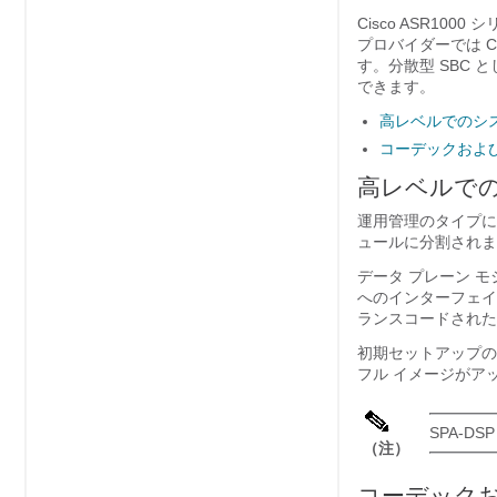
Cisco ASR1000
プロバイダーでは C
す。分散型 SBC 
できます。
高レベルでのシ
コーデックおよ
高レベルで
運用管理のタイプに応
ュールに分割されま
データ プレーン 
へのインターフェイス
ランスコードされた
初期セットアップの後
フル イメージがアッ
SPA-D
（注）
コーデック