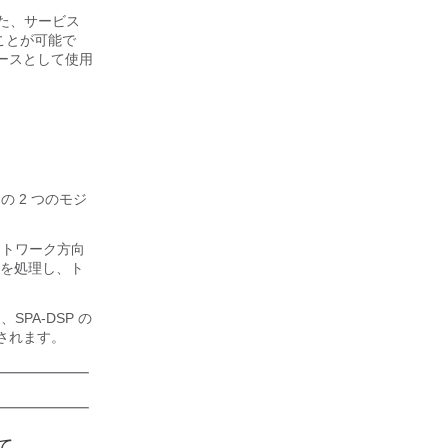
t、また、サービス
ることが可能で
ソースとして使用
の 2 つのモジ
ットワーク方向
トを処理し、ト
PA-DSP の
御されます。
て