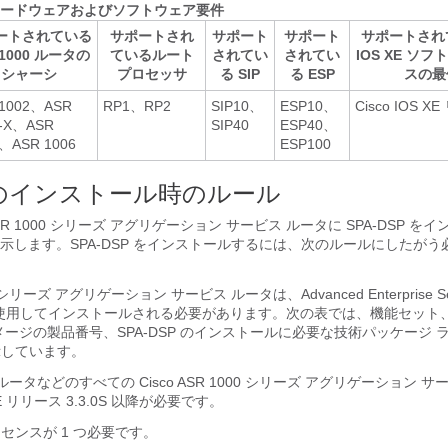
 のハードウェアおよびソフトウェア要件
ートされている
サポートされ
サポート
サポート
サポートされて
1000 ルータの
ているルート
されてい
されてい
IOS XE ソ
シャーシ
プロセッサ
る SIP
る ESP
スの最
 1002、ASR
RP1、RP2
SIP10、
ESP10、
Cisco IOS X
2-X、ASR
SIP40
ESP40、
、ASR 1006
ESP100
P のインストール時のルール
ASR 1000 シリーズ アグリゲーション サービス ルータに SPA-DSP 
示します。SPA-DSP をインストールするには、次のルールにしたがう
00 シリーズ アグリゲーション サービス ルータは、Advanced Enterprise Ser
）を使用してインストールされる必要があります。次の表では、機能セット
メージの製品番号、SPA-DSP のインストールに必要な技術パッケージ 
示しています。
1001 ルータなどのすべての Cisco ASR 1000 シリーズ アグリゲーション 
 XE リリース 3.3.0S 以降が必要です。
イセンスが 1 つ必要です。