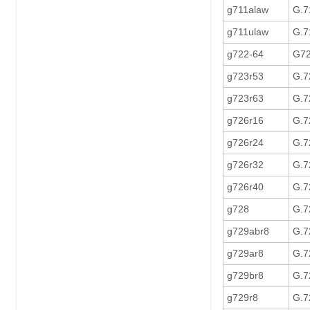
g711alaw
G.7
g711ulaw
G.7
g722-64
G72
g723r53
G.7
g723r63
G.7
g726r16
G.7
g726r24
G.7
g726r32
G.7
g726r40
G.7
g728
G.
g729abr8
G.7
g729ar8
G.7
g729br8
G.7
g729r8
G.7