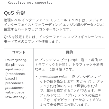
  Keepalive not supported
QoS 分類
物理レベル インターフェイス モジュール（PLIM）は、メディア
インターフェイスとフォワーディング エンジン間のデータ パスに
位置するハードウェア コンポーネントです。
QoS を設定するには、インターフェイス コンフィギュレーション
モードで次のコマンドを使用します。
コマンド
目的
Router(config-
IP プレシデンス ビットの値に沿って着信 IP
if)# plim qos
トラフィックを分類し、トラフィックを適切
input map ip
なキューに割り振ります。
{precedence-
precedence-value
：IP プレシデンス ビ
based |
ットの値を指定します（0 から 7）。ダッ
precedence
シュまたは値のリストで区切られた値
precedence-
で、範囲を指定することができます。デ
value
queue
フォルトでは、IP プレシデンスの範囲 6
low-latency
}
～ 7 が、ギガビット イーサネット SPA に
よって高優先度に分類されます。