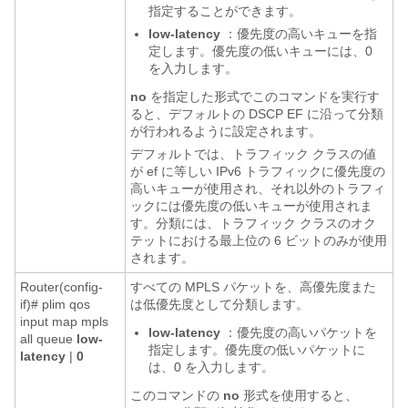
指定することができます。
low-latency
：優先度の高いキューを指
定します。優先度の低いキューには、0
を入力します。
no
を指定した形式でこのコマンドを実行す
ると、デフォルトの DSCP EF に沿って分類
が行われるように設定されます。
デフォルトでは、トラフィック クラスの値
が ef に等しい IPv6 トラフィックに優先度の
高いキューが使用され、それ以外のトラフィ
ックには優先度の低いキューが使用されま
す。分類には、トラフィック クラスのオク
テットにおける最上位の 6 ビットのみが使用
されます。
Router(config-
すべての MPLS パケットを、高優先度また
if)# plim qos
は低優先度として分類します。
input map mpls
low-latency
：優先度の高いパケットを
all queue
low-
指定します。優先度の低いパケットに
latency
|
0
は、0 を入力します。
このコマンドの
no
形式を使用すると、