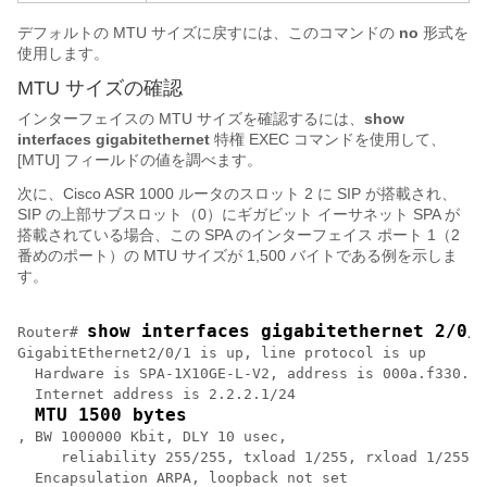
デフォルトの MTU サイズに戻すには、このコマンドの
no
形式を
使用します。
MTU サイズの確認
インターフェイスの MTU サイズを確認するには、
show
interfaces
gigabitethernet
特権 EXEC コマンドを使用して、
[MTU] フィールドの値を調べます。
次に、Cisco ASR 1000 ルータのスロット 2 に SIP が搭載され、
SIP の上部サブスロット（0）にギガビット イーサネット SPA が
搭載されている場合、この SPA のインターフェイス ポート 1（2
番めのポート）の MTU サイズが 1,500 バイトである例を示しま
す。
show interfaces gigabitethernet 2/0/
Router# 
GigabitEthernet2/0/1 is up, line protocol is up 

  Hardware is SPA-1X10GE-L-V2, address is 000a.f330.2e
  Internet address is 2.2.2.1/24

MTU 1500 bytes
, BW 1000000 Kbit, DLY 10 usec, 

     reliability 255/255, txload 1/255, rxload 1/255

  Encapsulation ARPA, loopback not set
