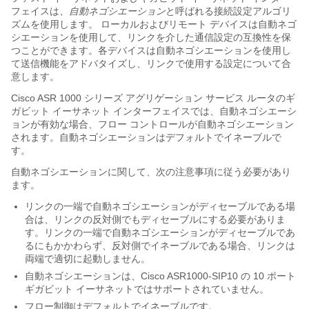
フェイスは、
自動ネゴシエーション
と呼ばれる接続設定アルゴリ
ズムを使用します。
ローカルおよびリモート デバイスは自動ネゴ
シエーションを使用して、リンクを介した通信設定の互換性を保
つことができます。各デバイスは自動ネゴシエーションを使用し
て送信機能をアドバタイズし、リンクで使用する設定について合
意します。
Cisco ASR 1000 シリーズ アグリゲーション サービス ルータのギ
ガビット イーサネット インターフェイスでは、自動ネゴシエーシ
ョンが有効な場合、フロー コントロールが自動ネゴシエーション
されます。自動ネゴシエーションはデフォルトでイネーブルで
す。
自動ネゴシエーションに関して、次の注意事項に従う必要があり
ます。
リンクの一端で自動ネゴシエーションがディセーブルである場
合は、リンクの反対側でもディセーブルにする必要がありま
す。リンクの一端で自動ネゴシエーションがディセーブルであ
るにもかかわらず、反対側でイネーブルである場合、リンクは
両端で適切に起動しません。
自動ネゴシエーションは、Cisco ASR1000-SIP10 の 10 ポート
ギガビット イーサネットではサポートされていません。
フロー制御はデフォルトでイネーブルです。