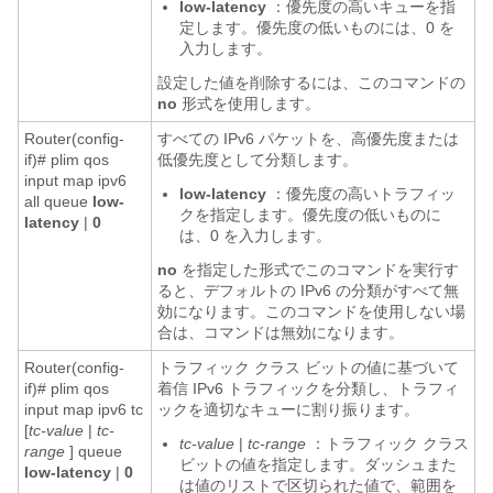
low-latency
：優先度の高いキューを指
定します。優先度の低いものには、0 を
入力します。
設定した値を削除するには、このコマンドの
no
形式を使用します。
Router(config-
すべての IPv6 パケットを、高優先度または
if)# plim qos
低優先度として分類します。
input map ipv6
low-latency
：優先度の高いトラフィッ
all queue
low-
クを指定します。優先度の低いものに
latency
|
0
は、0 を入力します。
no
を指定した形式でこのコマンドを実行す
ると、デフォルトの IPv6 の分類がすべて無
効になります。このコマンドを使用しない場
合は、コマンドは無効になります。
Router(config-
トラフィック クラス ビットの値に基づいて
if)# plim qos
着信 IPv6 トラフィックを分類し、トラフィ
input map ipv6 tc
ックを適切なキューに割り振ります。
[
tc-value
|
tc-
tc-value
|
tc-range
：トラフィック クラス
range
] queue
ビットの値を指定します。ダッシュまた
low-latency
|
0
は値のリストで区切られた値で、範囲を