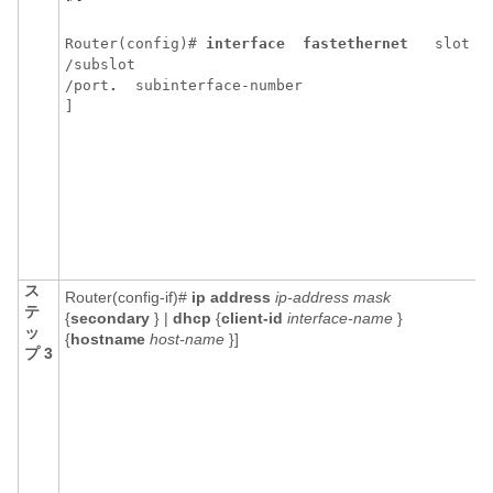
Router(config)# 
interface 
fastethernet 
slot
/
subslot
/
port
. 
subinterface-number

ス
Router(config-if)#
ip
address
ip-address mask
テ
{
secondary
} |
dhcp
{
client-id
interface-name
}
ッ
{
hostname
host-name
}]
プ 3
セ
P