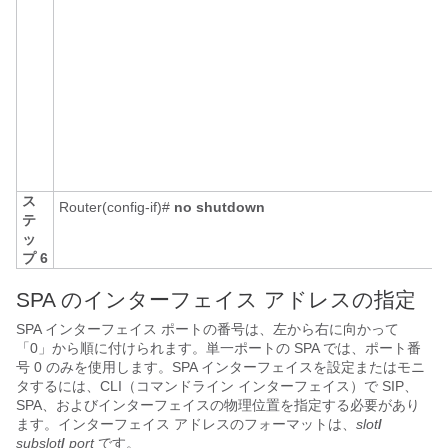
用
I
G
ス
Router(config-if)#
no
shutdown
テ
ッ
プ 6
SPA のインターフェイス アドレスの指定
SPA インターフェイス ポートの番号は、左から右に向かって
「0」から順に付けられます。単一ポートの SPA では、ポート番
号 0 のみを使用します。SPA インターフェイスを設定またはモニ
タするには、CLI（コマンドライン インターフェイス）で SIP、
SPA、およびインターフェイスの物理位置を指定する必要があり
ます。インターフェイス アドレスのフォーマットは、
slot
/
subslot
/
port
です。