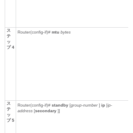
ス
Router(config-if)#
mtu
bytes
テ
ッ
プ 4
1
ス
Router(config-if)#
standby
[
group-number
]
ip
[
ip-
テ
address
[
secondary
]]
ッ
プ 5