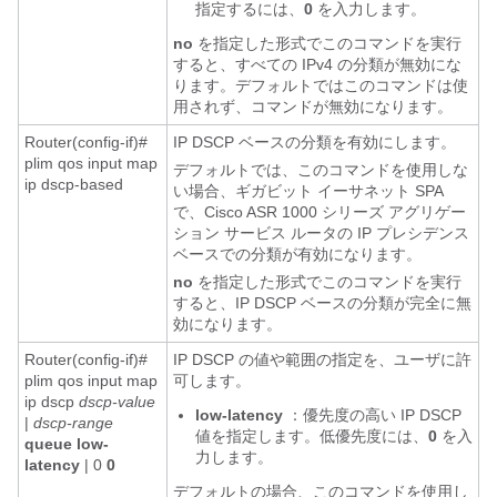
指定するには、
0
を入力します。
no
を指定した形式でこのコマンドを実行
すると、すべての IPv4 の分類が無効にな
ります。デフォルトではこのコマンドは使
用されず、コマンドが無効になります。
Router(config-if)#
IP DSCP ベースの分類を有効にします。
plim qos input map
デフォルトでは、このコマンドを使用しな
ip dscp-based
い場合、ギガビット イーサネット SPA
で、Cisco ASR 1000 シリーズ アグリゲー
ション サービス ルータの IP プレシデンス
ベースでの分類が有効になります。
no
を指定した形式でこのコマンドを実行
すると、IP DSCP ベースの分類が完全に無
効になります。
Router(config-if)#
IP DSCP の値や範囲の指定を、ユーザに許
plim qos input map
可します。
ip dscp
dscp-value
low-latency
：優先度の高い IP DSCP
|
dscp-range
値を指定します。低優先度には、
0
を入
queue
low-
力します。
latency
| 0
0
デフォルトの場合、このコマンドを使用し