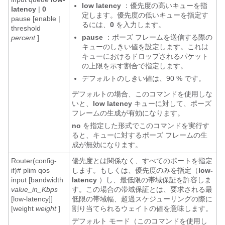
low
latency
：優先度の高いキューを指
latency
|
0
定します。優先度の低いキューを指定す
pause [enable |
るには、
0
を入力します。
threshold
pause
：ポーズ フレームを送信する際の
percent
]
キューのしきい値を設定します。これは
キューにおけるドロップされるパケット
の上限を示す割合で指定します。
デフォルトのしきい値は、90 % です。
デフォルトの場合、このコマンドを使用しな
いと、
low
latency
キューに対して、ポーズ
フレームの生成が有効になります。
no
を指定した形式でこのコマンドを実行す
ると、キューに対するポーズ フレームの生
成が無効になります。
Router(config-
優先度とは関係なく、すべてのポートを指定
if)# plim qos
します。もしくは、優先度のみを指定（
low-
input [bandwidth
latency
）し、最低限の帯域保証を許容しま
value_in_Kbps
す。この場合の帯域保証とは、要求される最
[low-latency]]
低限の帯域幅、超過スケジューリングの際に
[weight
weight
]
割り当てられるウェイトの値を意味します。
デフォルト モード（このコマンドを使用し