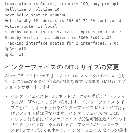
Local state is Active, priority 100, may preempt 

Hellotime 3 holdtime 10 

Next hello sent in 0:00:00 

Hot standby IP address is 198.92.72.29 configured 

Active router is local 

Standby router is 198.92.72.21 expires in 0:00:07 

Standby virtual mac address is 0000.0c07.ac00 

Tracking interface states for 2 interfaces, 2 up: 

UpSerial0 

インターフェイスの MTU サイズの変更
Cisco IOS ソフトウェアは、プロトコル スタックのレベルに応じ
て、3 つの異なるタイプの設定可能な最大伝送単位（MTU）オプ
ションをサポートします。
インターフェイス MTU：ネットワークから着信したトラフィ
ックが、SPA によって調べられます。インターフェイス タイ
プごとに、サポートされるインターフェイス MTU サイズおよ
びデフォルト値は異なります。インターフェイス MTU は、ド
ロップされる前にインターフェイスで受信可能な最大パケット
サイズ（バイト数）を定義します。フレームがインターフェイ
ス MTU サイズよりも小さく、インターフェイス タイプの最小