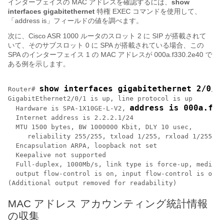
インターフェイスの MAC アドレスを確認するには、
show
interfaces
gigabitethernet
特権 EXEC コマンドを使用して、
「address is」フィールドの値を調べます。
次に、Cisco ASR 1000 ルータのスロット 2 に SIP が搭載されて
いて、そのサブスロット 0 に SPA が搭載されている場合、この
SPA のインターフェイス 1 の MAC アドレスが 000a.f330.2e40 で
ある例を示します。
show interfaces gigabitethernet 2/0/
Router# 
GigabitEthernet2/0/1 is up, line protocol is up 

address is 000a.f3
  Hardware is SPA-1X10GE-L-V2, 
  Internet address is 2.2.2.1/24

  MTU 1500 bytes, BW 1000000 Kbit, DLY 10 usec, 

     reliability 255/255, txload 1/255, rxload 1/255

  Encapsulation ARPA, loopback not set

  Keepalive not supported

  Full-duplex, 1000Mb/s, link type is force-up, media 
  output flow-control is on, input flow-control is on

(Additional output removed for readability)
MAC アドレス アカウンティング統計情報
の収集