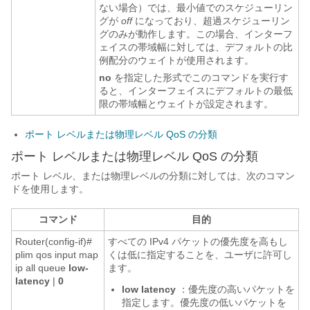
ない場合）では、最小値でのスケジューリン
グが
off
になっており、超過スケジューリン
グのみが動作します。この場合、インターフ
ェイスの帯域幅に対しては、デフォルトの比
例配分のウェイトが使用されます。
no
を指定した形式でこのコマンドを実行す
ると、インターフェイスにデフォルトの最低
限の帯域幅とウェイトが設定されます。
ポート レベルまたは物理レベル QoS の分類
ポート レベルまたは物理レベル QoS の分類
ポート レベル、または物理レベルの分類に対しては、次のコマン
ドを使用します。
コマンド
目的
Router(config-if)#
すべての IPv4 パケットの優先度を高もし
plim qos input map
くは低に指定することを、ユーザに許可し
ip all queue
low-
ます。
latency
|
0
low
latency
：優先度の高いパケットを
指定します。優先度の低いパケットを