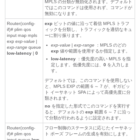
MPLS の分類が無効化されます。デフォルト
ではこのコマンドは使用されず、コマンドが
無効になります。
Router(config-
exp
ビットの値に沿って着信 MPLS トラフ
if)# plim qos
ィックを分類し、トラフィックを適切なキュ
input map mpls
ーに割り振ります。
exp
exp-value
|
exp-value
|
exp-range
：MPLS のどの
exp-range
queue
exp
値や範囲を使用するか指定します。
low-latency
|
0
low-latency
：優先度の高い MPLS を指
定します。低優先度には、
0
を入力しま
す。
デフォルトでは、このコマンドを使用しない
と、MPLS EXP の範囲 6 ～ 7 が、ギガビッ
ト イーサネット SPA によって高優先度に分
類されます。
no
を指定した形式でこのコマンドを実行す
ると、デフォルトの
exp
範囲 6 ～ 7 に沿っ
て分類が行われるように設定されます。
Router(config-
フロー制御のステータスに応じたイーサネッ
if)# plim qos
ト ポーズ フレームの生成を有効にします。
input queue
low-