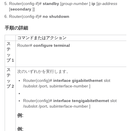
Router(config-if)#
standby
[
group-number
]
ip
[
ip-address
[
secondary
]]
Router(config-if)#
no
shutdown
手順の詳細
コマンドまたはアクション
ス
Router#
configure
terminal
テ
ッ
プ 1
ス
次のいずれかを実行します。
テ
Router(config)#
interface
gigabitethernet
slot
ッ
/
subslot
/
port
.
subinterface-number ]
プ 2
Router(config)#
interface
tengigabitethernet
slot
/
subslot
/
port
.
subinterface-number ]
例:
例: