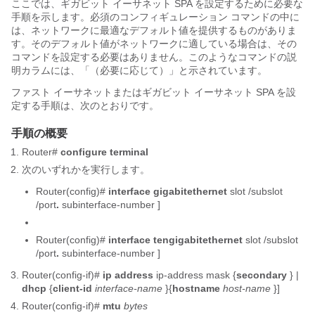
ここでは、ギガビット イーサネット SPA を設定するために必要な
手順を示します。必須のコンフィギュレーション コマンドの中に
は、ネットワークに最適なデフォルト値を提供するものがありま
す。そのデフォルト値がネットワークに適している場合は、その
コマンドを設定する必要はありません。このようなコマンドの説
明カラムには、「（必要に応じて）」と示されています。
ファスト イーサネットまたはギガビット イーサネット SPA を設
定する手順は、次のとおりです。
手順の概要
Router#
configure
terminal
次のいずれかを実行します。
Router(config)#
interface
gigabitethernet
slot
/
subslot
/
port
.
subinterface-number ]
Router(config)#
interface
tengigabitethernet
slot
/
subslot
/
port
.
subinterface-number ]
Router(config-if)#
ip
address
ip-address mask
{
secondary
} |
dhcp
{
client-id
interface-name
}{
hostname
host-name
}]
Router(config-if)#
mtu
bytes