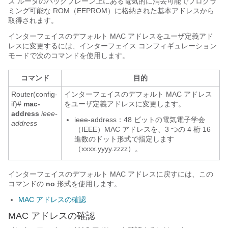
ズ ルータのバックプレーン上にある電気的に消去可能でプログラ
ミング可能な ROM（EEPROM）に格納された基本アドレスから
取得されます。
インターフェイスのデフォルト MAC アドレスをユーザ定義アド
レスに変更するには、インターフェイス コンフィギュレーション
モードで次のコマンドを使用します。
コマンド
目的
Router(config-
インターフェイスのデフォルト MAC アドレス
if)#
mac-
をユーザ定義アドレスに変更します。
address
ieee-
ieee-address
：48 ビットの電気電子学会
address
（IEEE）MAC アドレスを、3 つの 4 桁 16
進数のドット形式で指定します
（
xxxx.yyyy.zzzz
）。
インターフェイスのデフォルト MAC アドレスに戻すには、この
コマンドの
no
形式を使用します。
MAC アドレスの確認
MAC アドレスの確認