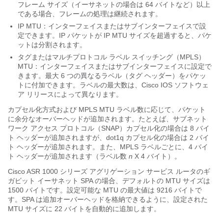
フレーム サイズ（イーサネットの場合は 64 バイトなど）以上
である場合、フレームの処理は継続されます。
IP MTU：インターフェイスまたはサブインターフェイスで設
定できます。IP パケットが IP MTU サイズを超過すると、パケ
ットは分割されます。
タグまたはマルチプロトコル ラベル スイッチング（MPLS）
MTU：インターフェイスまたはサブインターフェイスに設定で
きます。最大 6 つの異なるラベル（タグ ヘッダー）をパケッ
トに付加できます。ラベルの最大数は、Cisco IOS ソフトウェ
ア リリースによって異なります。
カプセル化方式および MPLS MTU ラベル数に応じて、パケット
に余分なオーバーヘッドが追加されます。たとえば、サブネット
ワーク アクセス プロトコル（SNAP）カプセル化の場合は 8 バイ
ト ヘッダーが追加されますが、dot1q カプセル化の場合は 2 バイ
ト ヘッダーが追加されます。また、MPLS ラベルごとに、4 バイ
ト ヘッダーが追加されます（ラベル数
n
X 4 バイト）。
Cisco ASR 1000 シリーズ アグリゲーション サービス ルータのギ
ガビット イーサネット SPA の場合、デフォルトの MTU サイズは
1500 バイトです。設定可能な MTU の最大値は 9216 バイトで
す。SPA は追加オーバーヘッドを格納できるように、設定された
MTU サイズに 22 バイトを自動的に追加します。