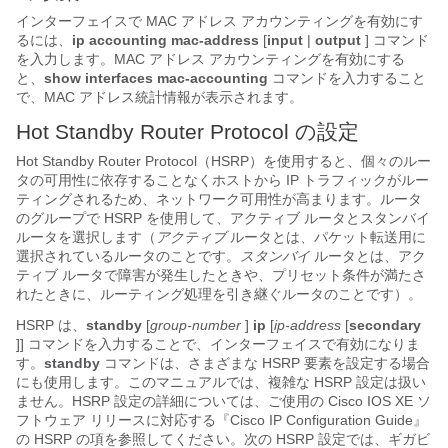
インターフェイスで MAC アドレス アカウンティングを有効にす
るには、
ip
accounting
mac-address
[
input
|
output
] コマンド
を入力します。MAC アドレス アカウンティングを有効にする
と、
show
interfaces
mac-accounting
コマンドを入力すること
で、MAC アドレス統計情報が表示されます。
Hot Standby Router Protocol の設定
Hot Standby Router Protocol（HSRP）を使用すると、個々のルー
タの可用性に依存することなくホストから IP トラフィックがルー
ティングされるため、ネットワーク可用性が高まります。ルータ
のグループで HSRP を使用して、アクティブ ルータとスタンバイ
ルータを選択します（
アクティブ
ルータとは、パケット転送用に
選択されているルータのことです。
スタンバイ
ルータとは、アク
ティブ ルータで障害が発生したときや、プリセット条件が満たさ
れたときに、ルーティング処理を引き継ぐルータのことです）。
HSRP は、
standby
[
group-number
]
ip
[
ip-address
[
secondary
]] コマンドを入力することで、インターフェイスで有効になりま
す。
standby
コマンドは、さまざまな HSRP 要素を設定する場合
にも使用します。このマニュアルでは、複雑な HSRP 設定は扱い
ません。HSRP 設定の詳細については、ご使用の Cisco IOS XE ソ
フトウェア リリースに対応する『Cisco IP Configuration Guide』
の HSRP の項を参照してください。次の HSRP 設定では、ギガビ