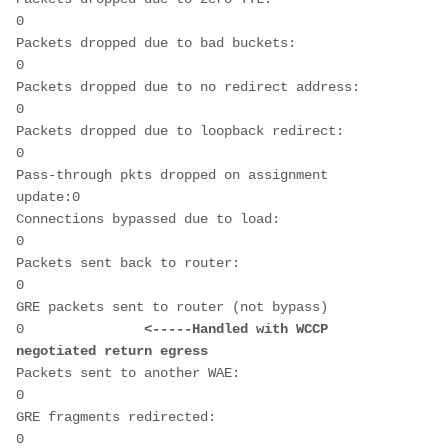
0

Packets dropped due to bad buckets:            
0

Packets dropped due to no redirect address:    
0

Packets dropped due to loopback redirect:      
0

Pass-through pkts dropped on assignment 
update:0

Connections bypassed due to load:              
0

Packets sent back to router:                   
0

GRE packets sent to router (not bypass)        
0               
<-----Handled with WCCP 
negotiated return egress
Packets sent to another WAE:                   
0

GRE fragments redirected:                      
0
