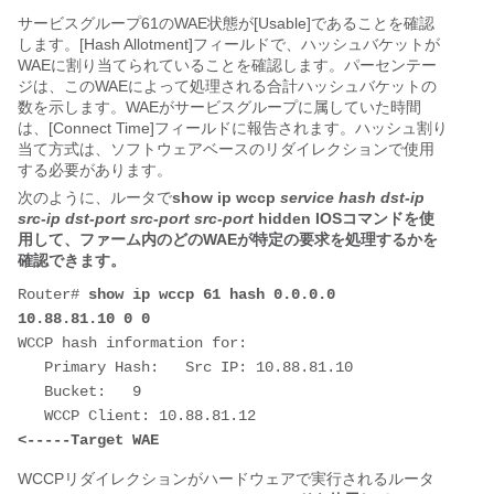
サービスグループ61のWAE状態が[Usable]であることを確認
します。[Hash Allotment]フィールドで、ハッシュバケットが
WAEに割り当てられていることを確認します。パーセンテー
ジは、このWAEによって処理される合計ハッシュバケットの
数を示します。WAEがサービスグループに属していた時間
は、[Connect Time]フィールドに報告されます。ハッシュ割り
当て方式は、ソフトウェアベースのリダイレクションで使用
する必要があります。
次のように、ルータで
show ip wccp
service hash dst-ip
src-ip dst-port src-port src-port
hidden IOSコマンドを使
用して、ファーム内のどのWAEが特定の要求を処理するかを
確認できます。
Router# 
show ip wccp 61 hash 0.0.0.0 
10.88.81.10 0 0
WCCP hash information for:

   Primary Hash:   Src IP: 10.88.81.10

   Bucket:   9

   WCCP Client: 10.88.81.12                     
<-----Target WAE
WCCPリダイレクションがハードウェアで実行されるルータ