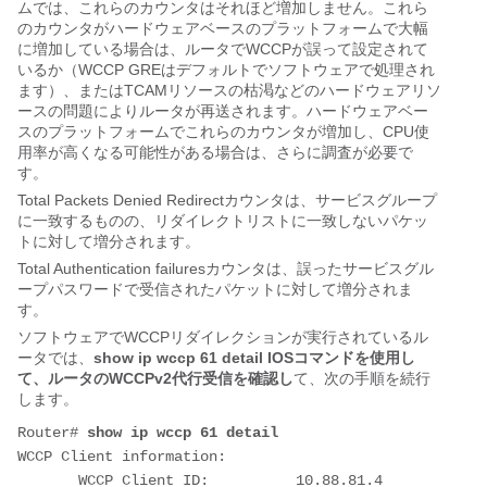
ムでは、これらのカウンタはそれほど増加しません。これら
のカウンタがハードウェアベースのプラットフォームで大幅
に増加している場合は、ルータでWCCPが誤って設定されて
いるか（WCCP GREはデフォルトでソフトウェアで処理され
ます）、またはTCAMリソースの枯渇などのハードウェアリソ
ースの問題によりルータが再送されます。ハードウェアベー
スのプラットフォームでこれらのカウンタが増加し、CPU使
用率が高くなる可能性がある場合は、さらに調査が必要で
す。
Total Packets Denied Redirectカウンタは、サービスグループ
に一致するものの、リダイレクトリストに一致しないパケッ
トに対して増分されます。
Total Authentication failuresカウンタは、誤ったサービスグル
ープパスワードで受信されたパケットに対して増分されま
す。
ソフトウェアでWCCPリダイレクションが実行されているル
ータでは、
show ip wccp 61 detail IOSコマンドを使用し
て、ルータのWCCPv2代行受信を確認し
て、次の手順を続行
します。
Router# 
show ip wccp 61 detail
WCCP Client information:

       WCCP Client ID:          10.88.81.4
