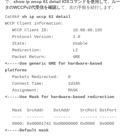
で、
show ip wccp 61 detail IOSコマンドを使用して、ルー
タのWCCPv2代受信を確認し
て、次の手順を続行します。
Cat6k# 
sh ip wccp 61 detail
WCCP Client information:

   WCCP Client ID:          10.88.80.135

   Protocol Version:        2.0

   State:                   Usable

   Redirection:             L2

   Packet Return:           GRE                     
<-----Use generic GRE for hardware-based 
platforms
   Packets Redirected:    0

   Connect Time:          1d18h

   Assignment:            MASK                      
<-----Use Mask for hardware-based redirection
   Mask  SrcAddr    DstAddr    SrcPort DstPort

   ----  -------    -------    ------- -------

   0000: 0x00001741 0x00000000 0x0000  0x0000       
<-----Default mask