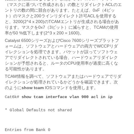
（マスクに基づいて作成される）の数とリダイレクトACLのエ
ントリの数の間に競合があります。たとえば、0xF（4ビッ
ト）のマスクと200ラインリダイレクト許可ACLを使用する
と、3200(2^4 x 200)のTCAMエントリが生成される場合があ
ります。マスクを0x7（3ビット）に減らすと、TCAMの使用
率が50 %低下します(2^3 x 200 = 1600)。
Catalyst 6500シリーズおよびCisco 7600シリーズプラットフ
ォームは、ソフトウェアとハードウェアの両方でWCCPリダ
イレクションを処理できます。パケットが誤ってソフトウェ
アでリダイレクトされている場合、ハードウェアリダイレク
ションが予想されると、ルータのCPU使用率が過度に高くな
る可能性があります。
TCAM情報を調べて、ソフトウェアまたはハードウェアでリダ
イレクションが処理されているかどうかを確認できます。次
のように
show tcam
IOSコマンドを使用します。
Cat6k# 
show tcam interface vlan 900 acl in ip
* Global Defaults not shared

Entries from Bank 0
