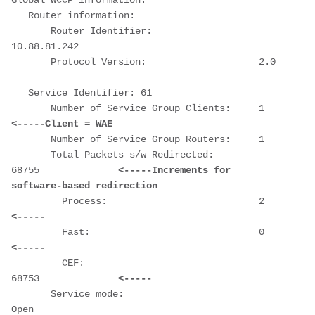
Global WCCP information:

   Router information:

       Router Identifier:                   
10.88.81.242

       Protocol Version:                    2.0

   Service Identifier: 61

       Number of Service Group 
<-----Client = WAE
       Number of Service Group Routers:     1

       Total Packets s/w Redirected:        
68755              
<-----Increments for 
software-based redirection
         Process:              
<-----
         Fast:                 
<-----
         CEF:                               
68753              
<-----
       Service mode:                        
Open
