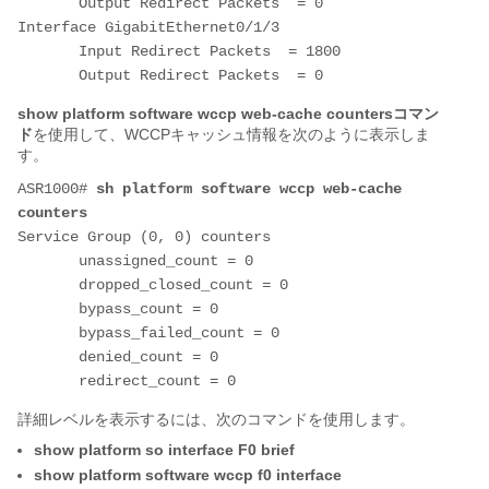
       Output Redirect Packets  = 0

Interface GigabitEthernet0/1/3

       Input Redirect Packets  = 1800

show platform software wccp web-cache countersコマン
ド
を使用して、WCCPキャッシュ情報を次のように表示しま
す。
ASR1000# 
sh platform software wccp web-cache 
counters
Service Group (0, 0) counters

       unassigned_count = 0

       dropped_closed_count = 0

       bypass_count = 0

       bypass_failed_count = 0

       denied_count = 0

詳細レベルを表示するには、次のコマンドを使用します。
show platform so interface F0 brief
show platform software wccp f0 interface