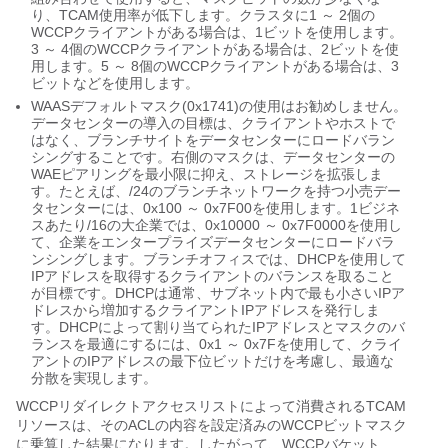
り、TCAM使用率が低下します。クラスタに1 ～ 2個の
WCCPクライアントがある場合は、1ビットを使用します。
3 ～ 4個のWCCPクライアントがある場合は、2ビットを使
用します。5 ～ 8個のWCCPクライアントがある場合は、3
ビットなどを使用します。
WAASデフォルトマスク(0x1741)の使用はお勧めしません。
データセンターの導入の目標は、クライアントやホストで
はなく、ブランチサイトをデータセンターにロードバラン
シングすることです。右側のマスクは、データセンターの
WAEピアリングを最小限に抑え、ストレージを拡張しま
す。たとえば、/24のブランチネットワークを持つ小売デー
タセンターには、0x100 ～ 0x7F00を使用します。1ビジネ
スあたり/16の大企業では、0x10000 ～ 0x7F0000を使用し
て、企業をエンタープライズデータセンターにロードバラ
ンシングします。ブランチオフィスでは、DHCPを使用して
IPアドレスを取得するクライアントのバランスを取ること
が目標です。DHCPは通常、サブネット内で最も小さいIPア
ドレスから増加するクライアントIPアドレスを発行しま
す。DHCPによって割り当てられたIPアドレスとマスクのバ
ランスを最適にするには、0x1 ～ 0x7Fを使用して、クライ
アントのIPアドレスの最下位ビットだけを考慮し、最適な
分散を実現します。
WCCPリダイレクトアクセスリストによって消費されるTCAM
リソースは、そのACLの内容を設定済みのWCCPビットマスク
に乗算した結果になります。したがって、WCCPバケット