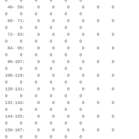
0     0     0     0     0     0

 48- 59:     0     0     0     0     0     0     
0     0     0     0     0     0

 60- 71:     0     0     0     0     0     0     
0     0     0     0     0     0

 72- 83:     0     0     0     0     0     0     
0     0     0     0     0     0

 84- 95:     0     0     0     0     0     0     
0     0     0     0     0     0

 96-107:     0     0     0     0     0     0     
0     0     0     0     0     0

108-119:     0     0     0     0     0     0     
0     0     0     0     0     0

120-131:     0     0     0     0     0     0     
0     0     0     0     0     0

132-143:     0     0     0     0     0     0     
0     0     0     0     0     0

144-155:     0     0     0     0     0     0     
0     0     0     0     0     0

156-167:     0     0     0     0     0     0     
0     0     0     0     0     0
