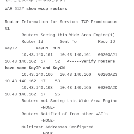
WAE-612# 
show wccp routers
Router Information for Service: TCP Promiscuous 
61

       Routers Seeing this Wide Area Engine(1)

       Router Id       Sent To         Recv ID     
KeyIP        KeyCN  MCN

       10.43.140.161   10.43.140.161   00203A21    
10.43.140.162  17    52   
<-----Verify routers 
have same KeyIP and KeyCN
       10.43.140.166   10.43.140.166   00203A23    
10.43.140.162  17    53

       10.43.140.168   10.43.140.165   00203A2D    
10.43.140.162  17    25

       Routers not Seeing this Wide Area Engine

               -NONE-

       Routers Notified of from other WAE's

               -NONE-

       Multicast Addresses Configured

               -NONE-
