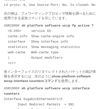
次の例は、フォワーディングプロセッサ情報を調べるために
使用できる追加コマンドを示しています。
ASR1000# 
sh platform software wccp fp active ?
  <0-255>     service ID

  cache-info  Show cache-engine info

  interface   Show interface info

  statistics  Show messaging statistics

  web-cache   Web-cache type

  |           Output modifiers

各インターフェイスのリダイレクトされたパケットの統計情
報を表示するには、次のように
show platform software
wccp interface countersコマンド
を使用します。
ASR1000# 
sh platform software wccp interface 
counters
Interface GigabitEthernet0/1/2

       Input Redirect Packets  = 391
