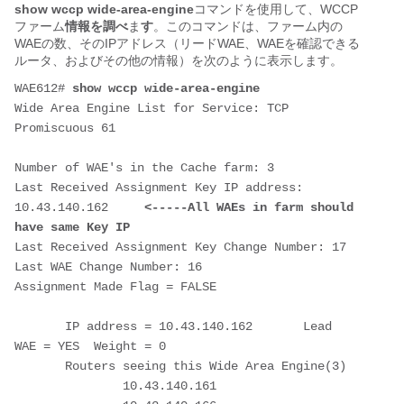
show wccp wide-area-engine
コマンドを使用して、WCCP
ファーム
情報を調べ
ま
す
。このコマンドは、ファーム内の
WAEの数、そのIPアドレス（リードWAE、WAEを確認できる
ルータ、およびその他の情報）を次のように表示します。
WAE612# 
show wccp wide-area-engine
Wide Area Engine List for Service: TCP 
Promiscuous 61

Number of WAE's in the Cache farm: 3

Last Received Assignment Key IP address: 
10.43.140.162     
<-----All WAEs in farm should 
have same Key IP
Last Received Assignment Key Change Number: 17

Last WAE Change Number: 16

Assignment Made Flag = FALSE

       IP address = 10.43.140.162       Lead 
WAE = YES  Weight = 0

       Routers seeing this Wide Area Engine(3)

               10.43.140.161
