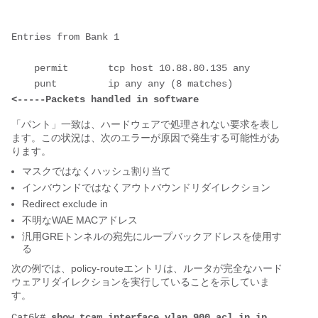
Entries from Bank 1

    permit       tcp host 10.88.80.135 any

    punt         ip any any (8 matches)              
<-----Packets handled in software
「パント」一致は、ハードウェアで処理されない要求を表し
ます。この状況は、次のエラーが原因で発生する可能性があ
ります。
マスクではなくハッシュ割り当て
インバウンドではなくアウトバウンドリダイレクション
Redirect exclude in
不明なWAE MACアドレス
汎用GREトンネルの宛先にループバックアドレスを使用す
る
次の例では、policy-routeエントリは、ルータが完全なハード
ウェアリダイレクションを実行していることを示していま
す。
Cat6k# 
show tcam interface vlan 900 acl in ip