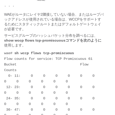
WAEがルータにレイヤ2隣接していない場合、またはループバ
ックアドレスが使用されている場合は、WCCPをサポートす
るためにスタティックルートまたはデフォルトゲートウェイ
が必要です。
サービスグループのハッシュバケット分布を調べるには、
show wccp flows tcp-promiscuousコマンドを次のように
使用します。
wae# 
sh wccp flows tcp-promiscuous
Flow counts for service: TCP Promiscuous 61

Bucket                               Flow 
Counts

  0- 11:     0     0     0     0     0     0     
0     0     0     0     0     0

 12- 23:     0     0     0     0     0     0     
0     0     0     0     0     0

 24- 35:     0     0     0     0     0     0     
0     0     0     0     0     0

 36- 47:     0     0     0     0     0     0     