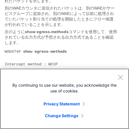
れたパケットを示します。
別のWAEカウンタに送信されたパケットは、別のWAEがサー
ビスグループに追加され、別のWAEによって以前に処理され
ていたバケット割り当ての処理を開始したときにフロー保護
が行われていることを示します。
次のように
show egress-methods
コマンドを使用して、使用
されている出力方式が予想される出力方式であることを確認
します。
WAE674# 
show egress-methods
Intercept method : WCCP

 TCP Promiscuous 61 : 

     WCCP negotiated return method : WCCP GRE 

By continuing to use our website, you acknowledge the
use of cookies.
                       Egress Method      
Egress Method 

Privacy Statement
     Destination        Configured            
Used      

Change Settings
     -----------  ----------------------  -----
-------- 
