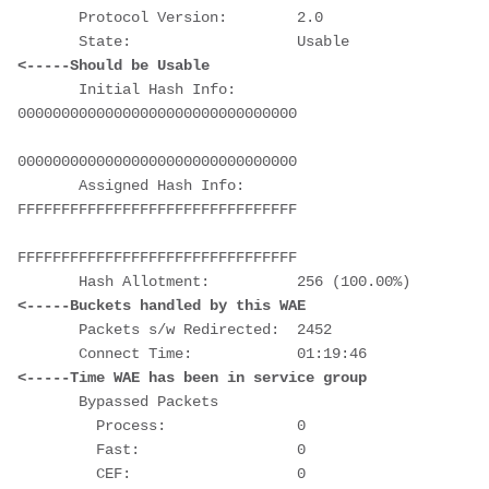
       Protocol Version:        2.0

       State:                   Us
<-----Should be Usable
       Initial Hash Info:       
00000000000000000000000000000000

00000000000000000000000000000000

       Assigned Hash Info:      
FFFFFFFFFFFFFFFFFFFFFFFFFFFFFFFF

FFFFFFFFFFFFFFFFFFFFFFFFFFFFFFFF

       Hash Allotment:  
<-----Buckets handled by this WAE
       Packets s/w Redirected:  2452

       Connect Time:            
<-----Time WAE has been in service group
       Bypassed Packets

         Process:               0

         Fast:                  0
