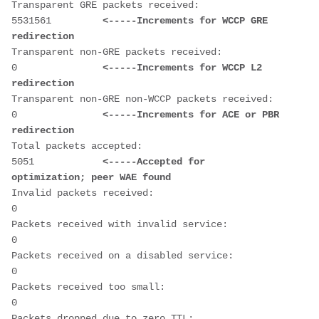
Transparent GRE packets received:              
5531561         
<-----Increments for WCCP GRE 
redirection
Transparent non-GRE packets received:          
0               
<-----Increments for WCCP L2 
redirection
Transparent non-GRE non-WCCP packets received: 
0               
<-----Increments for ACE or PBR 
redirection
Total packets accepted:                        
5051            
<-----Accepted for 
optimization; peer WAE found
Invalid packets received:                      
0

Packets received with invalid service:         
0

Packets received on a disabled service:        
0

Packets received too small:                    
0

Packets dropped due to zero TTL:               