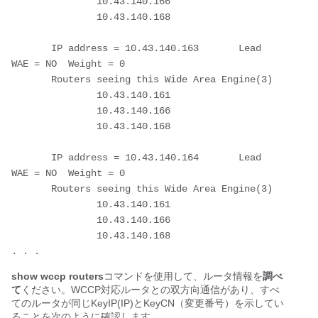
               10.43.140.166

               10.43.140.168

       IP address = 10.43.140.163       Lead 
WAE = NO  Weight = 0

       Routers seeing this Wide Area Engine(3)

               10.43.140.161

               10.43.140.166

               10.43.140.168

       IP address = 10.43.140.164       Lead 
WAE = NO  Weight = 0

       Routers seeing this Wide Area Engine(3)

               10.43.140.161

               10.43.140.166

               10.43.140.168

show wccp routers
コマンドを使用して、ルータ情報を
調べ
て
ください。WCCP対応ルータとの双方向通信があり、すべ
てのルータが同じKeyIP(IP)とKeyCN（変更番号）を示してい
ることを次のように確認します。