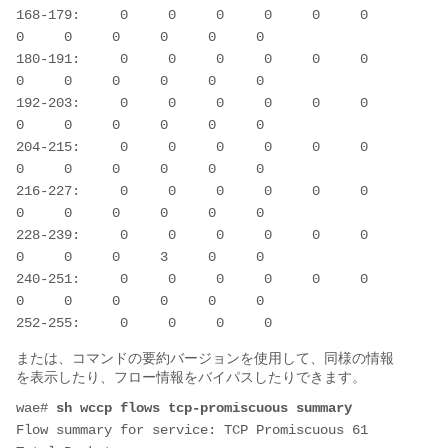
168-179:     0     0     0     0     0     0     
0     0     0     0     0     0

180-191:     0     0     0     0     0     0     
0     0     0     0     0     0

192-203:     0     0     0     0     0     0     
0     0     0     0     0     0

204-215:     0     0     0     0     0     0     
0     0     0     0     0     0

216-227:     0     0     0     0     0     0     
0     0     0     0     0     0

228-239:     0     0     0     0     0     0     
0     0     0     3     0     0

240-251:     0     0     0     0     0     0     
0     0     0     0     0     0

または、コマンドの要約バージョンを使用して、同様の情報
を表示したり、フロー情報をバイパスしたりできます。
wae# 
sh wccp flows tcp-promiscuous summary
Flow summary for service: TCP Promiscuous 61
