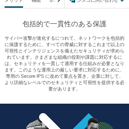
メリット
機能
製品
サービス
シスコに問い合わせ
リソース
サ
包括的で一貫性のある保護
サイバー攻撃が進化するにつれて、ネットワークを包括的
に保護するために、すべての脅威に対するこれまで以上の
可視性とインテリジェンスを備えたセキュリティが求めら
れています。さまざまな組織の役割や課題に対応するに
は、セキュリティを一貫して適用する仕組みが必要となり
ます。このような運用上の厳しい要求に対応するために、
専用の Secure IPS に改めて重点を置き、企業に対して、
より詳細なレベルでのセキュリティと可視性を提供する必
要があります。