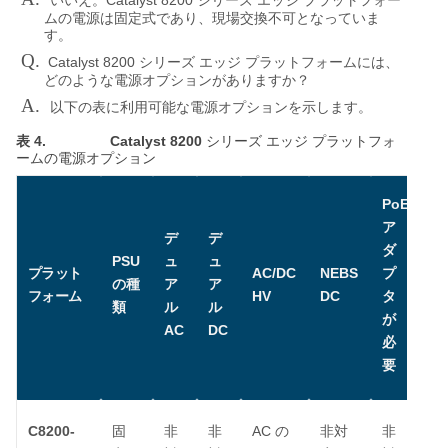
Catalyst 8200
いいえ。
シリーズ
エッジ
プラットフォー
ムの電源は固定式であり、現場交換不可となっていま
す。
Q.
Catalyst 8200
シリーズ
エッジ
プラットフォームには、
どのような電源オプションがありますか？
A.
以下の表に利用可能な電源オプションを示します。
表 4.
Catalyst 8200
シリーズ
エッジ
プラットフォ
ームの電源オプション
PoE
ア
デ
デ
ダ
PSU
ュ
ュ
AC/DC
NEBS
プラット
プ
の種
ア
ア
HV
DC
フォーム
タ
類
ル
ル
が
AC
DC
必
要
C8200-
AC
固
非
非
の
非対
非