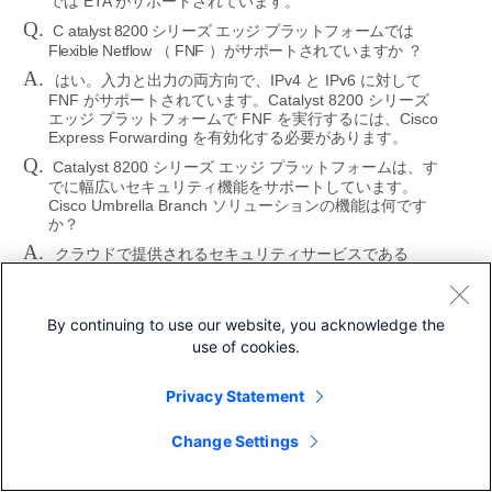
ETA
では
がサポートされています。
Q.
C
atalyst 8200
シリーズ
エッジ
プラットフォームでは
Flexible Netflow
FNF
（
）がサポートされていますか
？
A.
IPv4
IPv6
はい。入力と出力の両方向で、
と
に対して
FNF
Catalyst 8200
がサポートされています。
シリーズ
FNF
Cisco
エッジ
プラットフォームで
を実行するには、
Express Forwarding
を有効化する必要があります。
Q.
Catalyst 8200
シリーズ
エッジ
プラットフォームは、す
でに幅広いセキュリティ機能をサポートしています。
Cisco Umbrella Branch
ソリューションの機能は何です
か？
A.
クラウドで提供されるセキュリティサービスである
Cisco Umbrella Branch
は、シンプルで管理が簡単な
DNS
レイヤのクラウドセキュリティと、数分で開始でき
Catalyst
るコンテンツフィルタリングを追加することで、
By continuing to use our website, you acknowledge the
8200
シリーズ
エッジ
プラットフォームの既存のセキュ
use of cookies.
Cisco Umbrella Branch
リティサービスを補強します。
は、ブランチのユーザーがマルウェアなどのセキュリテ
ィリスクを含む不適切なコンテンツや既知の悪意のある
Privacy Statement
サイトにアクセスすることを防ぎます。ゲストと従業員
ユーザーの両方に対して同様のセキュリティ保護を提供
Change Settings
します。
シスコに問い合わせ
Q.
Catalyst 8200
シリーズ
エッジ
プラットフォームにはコ
EAL
モンクライテリアや評価保証レベル（
）のような証