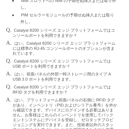
●
NIM
NIM
スロットへの
の予期せぬ挿入または取り外
し。
●
PIM
セルラーモジュールの予期せぬ挿入または取り
外し。
Q.
Catalyst 8200
シリーズ
エッジ
プラットフォームではコ
ンソールポートを利用できますか？
A.
Catalyst 8200
はい。
シリーズ
エッジ
プラットフォーム
RJ-45
には標準の
コンソールポートのオプションが含ま
れています。
Q.
Catalyst 8200
シリーズ
エッジ
プラットフォームでは
USB
ポートを利用できますか？
A.
A
はい。前面パネルの外部一時ストレージ用のタイプ
USB 3.0
ポートを利用できます。
Q.
Catalyst 8200
シリーズ
エッジ
プラットフォームでは
RFID
タグを利用できますか？
A.
RFID
はい。プラットフォーム前面パネルの右側に
タグ
PID
があり、インベントリ（
およびシリアル番号）を外か
ら確認できます。デバイスにログインする必要はありま
せん。お客様はこれらのインベントリを使用してバック
エンドシステムにデバイスを登録し、ゼロタッチプロビ
ジョニングを実行できます。また、技術者以外のスタッ