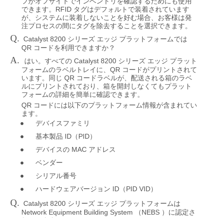
フがオフサイトでインベントリを確認するためにも使用
RFID
できます。
タグはデフォルトで装着されています
が、システムに装着しないことを好む場合、お客様は発
注プロセスの間にタグを除去することを選択できます。
Q.
Catalyst 8200
シリーズ
エッジ
プラットフォームでは
QR
コードを利用できますか？
A.
Catalyst 8200
はい。すべての
シリーズ
エッジ
プラット
QR
フォームのラベルトレイに、
コードがプリントされて
QR
います。同じ
コードラベルが、配送される箱のラベ
ルにプリントされており、箱を開封しなくてもプラット
フォームの詳細を簡単に確認できます。
QR
コードには以下のプラットフォーム情報が含まれてい
ます。
●
デバイスファミリ
●
ID
PID
基本製品
（
）
●
MAC
デバイスの
アドレス
●
ベンダー
●
シリアル番号
●
ID
PID VID
ハードウェアバージョン
（
）
Q.
Catalyst 8200
シリーズ
エッジ
プラットフォームは
Network Equipment Building System
NEBS
（
）に認定さ