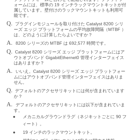
19
ォームには、標準の
インチラックマウントキットが付
属しています。壁付けのラックマウントキットも利用可
能です。
Q.
Catalyst 8200
プラグインモジュールを取り付けた
シリ
MTBF
ーズ
エッジ
プラットフォームの平均故障間隔（
）
は、どのように計算したらよいですか？
A.
8200
MTBF
692,577
シリーズの
は
時間です。
Q.
Catalyst 8200
シリーズ
エッジ
プラットフォームにはア
GigabitEthernet0
ウトオブバンド
管理インターフェイス
はありますか？
A.
Catalyst 8200
いいえ。
シリーズ
エッジ
プラットフォー
ムにはアウトオブバンド管理インターフェイスはありま
せん。
Q.
デフォルトのアクセサリキットには何が含まれています
か？
A.
デフォルトのアクセサリキットには以下が含まれていま
す。
●
90
メカニカルグラウンドラグ（ネジキットごとに
フ
ィート）。
●
19
インチのラックマウントキット。