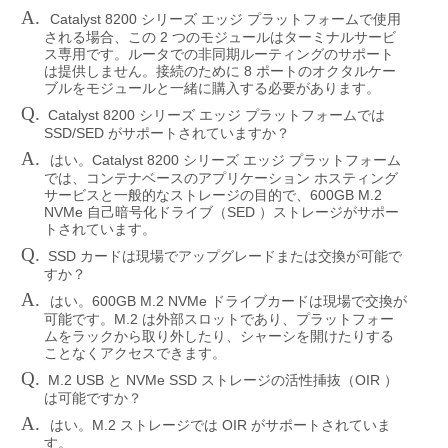
A.
Catalyst 8200
シリーズ
エッジ
プラットフォームで使用
2
される場合、この
つのモジュールはターミナルサービ
ス専用です。ルータでの非同期ルーティングのサポート
8
は提供しません。接続のために
ポートのオクタルケー
ブルをモジュールと一緒に購入する必要があります。
Q.
Catalyst 8200
シリーズ
エッジ
プラットフォームでは
SSD/SED
がサポートされていますか？
A.
Catalyst 8200
はい。
シリーズ
エッジ
プラットフォーム
では、コンテナベースのアプリケーション
ホスティング
600GB M.2
サービスと一般的なストレージの目的で、
NVMe
SED
自己暗号化ドライブ（
）ストレージがサポー
トされています。
Q.
SSD
カードは現場でアップグレードまたは交換が可能で
すか？
A.
600GB M.2 NVMe
はい。
ドライブカードは現場で交換が
M.2
可能です。
は外部スロットであり、プラットフォー
ムをラックから取り外したり、シャーシを開けたりする
ことなくアクセスできます。
Q.
M.2 USB
NVMe SSD
OIR
と
ストレージの活性挿抜（
）
は可能ですか？
A.
M.2
OIR
はい。
ストレージでは
がサポートされていま
す。