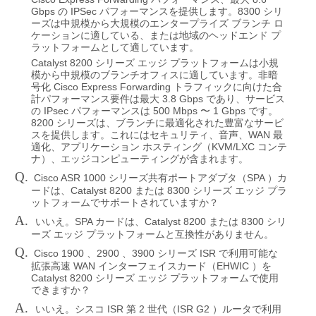
Gbps
IPSec
8300
の
パフォーマンスを提供します。
シリ
ーズは中規模から大規模のエンタープライズ
ブランチ
ロ
ケーションに適している、または地域のヘッドエンド
プ
ラットフォームとして適しています。
Catalyst 8200
シリーズ
エッジ
プラットフォームは小規
模から中規模のブランチオフィスに適しています。非暗
Cisco Express Forwarding
号化
トラフィックに向けた合
3.8 Gbps
計パフォーマンス要件は最大
であり、サービス
IPsec
500 Mbps
1 Gbps
の
パフォーマンスは
〜
です。
8200
シリーズは、ブランチに最適化された豊富なサービ
WAN
スを提供します。これにはセキュリティ、音声、
最
KVM/LXC
適化、アプリケーション
ホスティング（
コンテ
ナ）、エッジコンピューティングが含まれます。
Q.
Cisco ASR 1000
SPA
シリーズ共有ポートアダプタ（
）カ
Catalyst 8200
8300
ードは、
または
シリーズ
エッジ
プラ
ットフォームでサポートされていますか？
A.
SPA
Catalyst 8200
8300
いいえ。
カードは、
または
シリ
ーズ
エッジ
プラットフォームと互換性がありません。
Q.
Cisco 1900
2900
3900
ISR
、
、
シリーズ
で利用可能な
WAN
EHWIC
拡張高速
インターフェイスカード（
）を
Catalyst 8200
シリーズ
エッジ
プラットフォームで使用
できますか？
A.
ISR
2
ISR G2
いいえ。シスコ
第
世代（
）ルータで利用