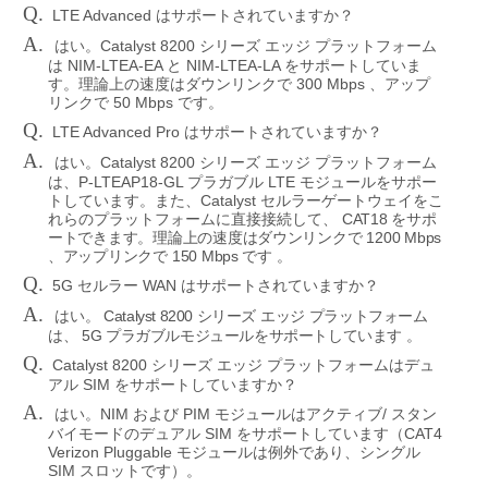
Q.
LTE Advanced
はサポートされていますか？
A.
Catalyst 8200
はい。
シリーズ
エッジ
プラットフォーム
NIM-LTEA-EA
NIM-LTEA-LA
は
と
をサポートしていま
300 Mbps
す。理論上の速度はダウンリンクで
、アップ
50 Mbps
リンクで
です。
Q.
LTE Advanced Pro
はサポートされていますか？
A.
Catalyst 8200
はい。
シリーズ
エッジ
プラットフォーム
P-LTEAP18-GL
LTE
は、
プラガブル
モジュールをサポー
Catalyst
トしています。また、
セルラーゲートウェイをこ
CAT18
れらのプラットフォームに直接接続して、
をサポ
1200 Mbps
ートできます。理論上の速度はダウンリンクで
150 Mbps
、アップリンクで
です
。
Q.
5G
WAN
セルラー
はサポートされていますか？
A.
い。
Catalyst 8200
は
シリーズ
エッジ
プラットフォーム
5G
は、
プラガブルモジュールをサポートしています
。
Q.
Catalyst 8200
シリーズ
エッジ
プラットフォームはデュ
SIM
アル
をサポートしていますか？
A.
NIM
PIM
/
はい。
および
モジュールはアクティブ
スタン
SIM
CAT4
バイモードのデュアル
をサポートしています（
Verizon Pluggable
モジュールは例外であり、シングル
SIM
スロットです）。