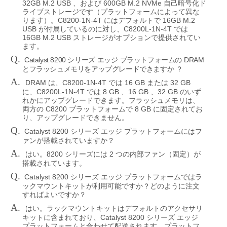
32GB M.2 USB
600GB M.2 NVMe
、および
自己暗号化ド
ライブストレージです（プラットフォームによって異な
C8200-1N-4T
16GB M.2
ります）。
にはデフォルトで
USB
C8200L-1N-4T
が付属しているのに対し、
では
16GB M.2 USB
ストレージがオプションで提供されてい
ます。
Q.
Catalyst 8200
DRAM
シリーズ
エッジ
プラットフォームの
とフラッシュメモリをアップグレードできますか
？
A.
DRAM
C8200-1N-4T
16 GB
32 GB
は、
では
または
C8200L-1N-4T
8 GB
16 GB
32 GB
に、
では
、
、
のいず
れかにアップグレードできます。フラッシュメモリは、
C8200
8 GB
両方の
プラットフォームで
に固定されてお
り、アップグレードできません。
Q.
Catalyst 8200
シリーズ
エッジ
プラットフォームにはフ
ァンが搭載されていますか？
A.
8200
2
はい。
シリーズには
つの内部ファン（固定）が
搭載されています。
Q.
Catalyst 8200
シリーズ
エッジ
プラットフォームではラ
ックマウントキットが利用可能ですか？どのように注文
すればよいですか？
A.
はい。ラックマウントキットはデフォルトのアクセサリ
Catalyst 8200
キットに含まれており、
シリーズ
エッジ
プラットフォームと合わせて配送されます。プラットフ