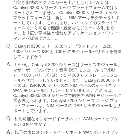
EHWIC
可能な旧式のテクノロジーを土台とした
は、
Catalyst 8200
シリーズ
エッジ
プラットフォームではサ
Catalyst 8300
ポートされていません。
シリーズ
エッジ
NIM
プラットフォームは、新しい
アーキテクチャをサポ
ートしています。これにより、ハイエンドのプラットフ
ォームでより高速で機能の豊富なモジュールを利用で
き、より広い帯域幅と優れたアプリケーション
パフォー
マンスを提供できます。
Q.
Catalyst 8200
シリーズ
エッジ
プラットフォームは、
4300
ISR
100%
シリーズ
と
のモジュールパリティを提供
していますか？
A.
Catalyst 8200
いいえ。
シリーズはサービスモジュール、
DSP
PVDM
マザーボードのパケット音声
モジュール（
4000
ISR
ISR4000
）、
シリーズ
（
）ストレージモジュ
Catalyst 8000
ールをサポートしていません。また、
シリ
ISR4000
NIM
ーズは、
シリーズの
ベースのイーサネット
WAN
モジュールもサポートしていません。これらは、
Catalyst 8300/8200
WAN
シリーズで同等の
モジュールに
Catalyst 8200
置き換えられます。
シリーズ
エッジ
プラ
NIM
DSP
ットフォームは、
ベースの
音声モジュールもサ
ポートしています。
Q.
WAN
利用可能なオンボードイーサネット
ポートオプシ
ョンは何ですか？
A.
WAN
以下の表にオンボードイーサネット
ポートオプシ