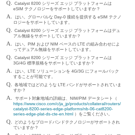
Q.
Catalyst 8200
シリーズ
エッジ
プラットフォームは
eSIM
テクノロジーをサポートしていますか？
A.
Day-0
eSIM
はい。グローバルな
接続を提供する
テクノ
ロジーをサポートしています。
Q.
Catalyst 8200
シリーズ
エッジ
プラットフォームはデュ
アル無線をサポートしていますか？
A.
PIM
NIM
LTE
はい。
および
ベースの
の組み合わせによ
ってデュアル無線をサポートしています。
Q.
Catalyst 8200
シリーズ
エッジ
プラットフォームは
3G/4G
標準規格をサポートしていますか？
A.
LTE
4G/3G
はい。
ソリューションを
にフォールバック
することが可能です。
Q.
LTE
各地域ではどのような
バンドがサポートされていま
すか？
A.
NIM/PIM
サポート対象地域の詳細は、
データシート（
https://www.cisco.com/c/ja_jp/products/collateral/routers/
catalyst-8200-series-edge-platforms/nb-06-cat8200-
series-edge-plat-ds-cte-en.html
）をご覧ください。
Q.
どのようなブロードバンドテクノロジーがサポートされ
ていますか？