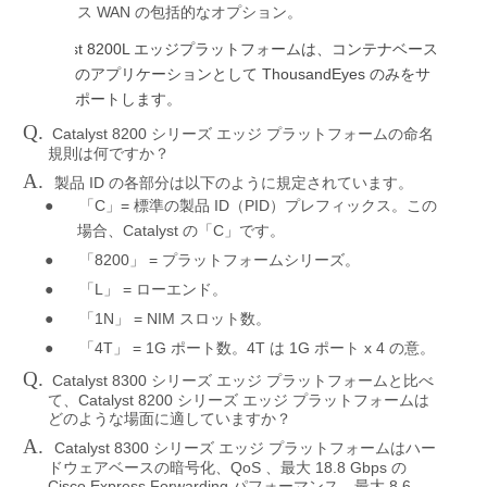
WAN
ス
の包括的なオプション。
Catalyst 8200L
エッジプラットフォームは、コンテナベース
ThousandEyes
のアプリケーションとして
のみをサ
ポートします。
Q.
Catalyst 8200
シリーズ
エッジ
プラットフォームの命名
規則は何ですか？
A.
ID
製品
の各部分は以下のように規定されています。
●
C
=
ID
PID
「
」
標準の製品
（
）プレフィックス。この
Catalyst
C
場合、
の「
」です。
●
8200
=
「
」
プラットフォームシリーズ。
●
L
=
「
」
ローエンド。
●
1N
= NIM
「
」
スロット数。
●
4T
= 1G
4T
1G
x 4
「
」
ポート数。
は
ポート
の意。
Q.
Catalyst 8300
シリーズ
エッジ
プラットフォームと比べ
Catalyst 8200
て、
シリーズ
エッジ
プラットフォームは
どのような場面に適していますか？
A.
Catalyst 8300
シリーズ
エッジ
プラットフォームはハー
QoS
18.8 Gbps
ドウェアベースの暗号化、
、最大
の
Cisco Express Forwarding
8.6
パフォーマンス、最大