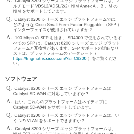
A.
Catalyst 8200
シリーズ
エッジ
プラットフォームは、マ
VDSL2/ADSL/2/2+ NIM Annex A
B
M
ルチモード
、
、
の
NIM
をサポートしています。
Q.
Catalyst 8200
シリーズ
エッジ
プラットフォームでは、
Cisco Small Form-Factor Pluggable
SFP
どのような
（
）
インターフェイスが使用されていますか？
A.
100 Mbps
SFP
ISR4000
の
を除き、
で使用されているす
SFP
Catalyst 8200
べての
は、
シリーズ
エッジ
プラット
SFP
フォームと互換性があります。
サポートの詳細なリ
ストは、プラットフォームのデータシート（
https://tmgmatrix.cisco.com/?si=C8200
）をご覧くださ
い。
ソフトウェア
Q.
Catalyst 8200
シリーズ
エッジ
プラットフォームは
Catalyst SD-WAN
に対応していますか？
A.
はい。これらのプラットフォームはネイティブに
Catalyst SD-WAN
をサポートしています。
Q.
Catalyst 8200
シリーズ
エッジ
プラットフォームは、い
VLAN
くつの
をサポートできますか？
A.
Catalyst 8200
シリーズ
エッジ
プラットフォームは、