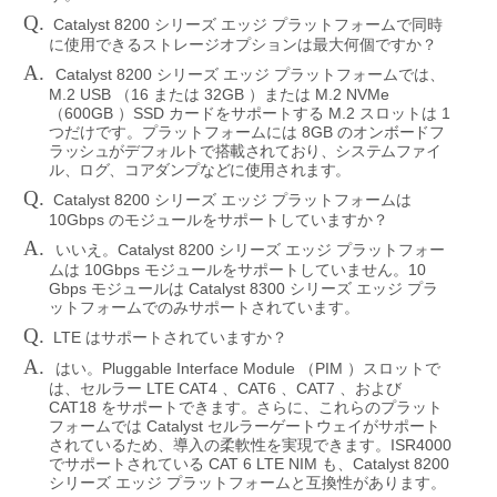
Q.
Catalyst 8200
シリーズ
エッジ
プラットフォームで同時
に使用できるストレージオプションは最大何個ですか？
A.
Catalyst 8200
シリーズ
エッジ
プラットフォームでは、
M.2 USB
16
32GB
M.2 NVMe
（
または
）または
600GB
SSD
M.2
1
（
）
カードをサポートする
スロットは
8GB
ボードフ
つだけです。プラットフォームには
のオン
ラッシュがデフォルトで搭載されており、システムファイ
ル、ログ、コアダンプなどに使用されます
。
Q.
Catalyst 8200
シリーズ
エッジ
プラットフォームは
10Gbps
のモジュールをサポートしていますか？
A.
Catalyst 8200
いいえ。
シリーズ
エッジ
プラットフォー
10Gbps
10
ムは
モジュールをサポートしていません。
Gbps
Catalyst 8300
モジュールは
シリーズ
エッジ
プラ
ットフォームでのみサポートされています。
Q.
LTE
はサポートされていますか？
A.
Pluggable Interface Module
PIM
はい。
（
）スロットで
LTE CAT4
CAT6
CAT7
は、セルラー
、
、
、および
CAT18
をサポートできます。さらに、これらのプラット
Catalyst
フォームでは
セルラーゲートウェイがサポート
ISR4000
されているため、導入の柔軟性を実現できます。
CAT 6 LTE NIM
Catalyst 8200
でサポートされている
も、
シリーズ
エッジ
プラットフォームと互換性があります。