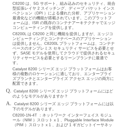
C8200
5G
は、
サポート、組み込みのセキュリティ、統合
2
型拡張レイヤ
スイッチング、ディープ
パケット
インス
DPI
ペクション（
）による優れた分析、アプリケーション
最適化などの機能が搭載されています。このプラットフ
ISR
ォームは、
の既存のコンテナアーキテクチャでエッジ
コンピューティングを提供します。
C8200L
C8200
は
と同じ機能を提供しますが、エッジコ
ンピューティングとコンテナベースのアプリケーション
C8200L
は提供しません。
プラットフォームは、コンテナ
ベースのオンプレミス
セキュリティ
サービスを必要とせ
SASE
ず、
モデルを使用してクラウドで提供されるセキュ
リティサービスを必要とするリーンブランチに最適で
す。
Catalyst 8200
シリーズ
エッジ
プラットフォームはお客
様の複数のロケーションに適しており、エンタープライ
ズブランチとエンタープライズ
アクセス
エッジの両方に
配置できます。
Q.
Catalyst 8200
シリーズ
エッジ
プラットフォームにはど
のようなモデルがありますか？
A.
Catalyst 8200
シリーズ
エッジ
プラットフォームには以
下のモデルがあります。
C8200-1N-4T
：ネットワーク
インターフェイス
モジュ
NIM
x 1
Pluggable Interface Module
ール（
）スロット
、
PIM
x 1
1
（
）スロット
、および
ギガビットイーサネッ