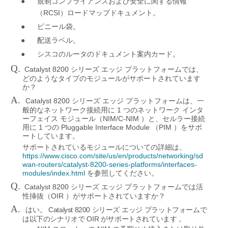
●
規制コンプライアンスおよび安全に関する情報
RCSI
（
）ロードマップドキュメント。
●
ビニール袋。
●
配送ラベル。
●
シスコのルータのドキュメント案内カード。
Q.
Catalyst 8200
シリーズ
エッジ
プラットフォームでは、
どのようなタイプのモジュールがサポートされています
か？
A.
Catalyst 8200
シリーズ
エッジ
プラットフォームは、一
1
般的なネットワーク接続用に
つのネットワーク
インタ
NIM/C-NIM
ーフェイス
モジュール（
）と、セルラー接続
1
Pluggable Interface Module
PIM
用に
つの
（
）をサポ
ートしています。
サポートされているモジュールについての詳細は、
https://www.cisco.com/site/us/en/products/networking/sd
wan-routers/catalyst-8200-series-platforms/interfaces-
modules/index.html
を参照してください。
Q.
Catalyst 8200
シリーズ
エッジ
プラットフォームでは活
OIR
性挿抜（
）がサポートされていますか？
A.
い。
Catalyst 8200
は
シリーズ
エッジ
プラットフォームで
OIR
は以下のシナリオで
がサポートされています
。