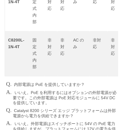
1N-4T
定
対
対
み
応
対
式
応
応
応
内
部
C8200L-
AC
固
非
非
の
非対
非
1N-4T
定
対
対
み
応
対
式
応
応
応
内
部
Q.
PoE
内部電源は
を提供していますか？
A.
PoE
いいえ。
を利用するにはオプションの外部電源が必
PoE
54V DC
要です。この外部電源は
対応モジュールに
を提供しています。
Q.
Catalyst 8200
シリーズ
エッジ
プラットフォームは外部
電源から電力を供給できますか？
A.
54V
PoE
いいえ。外部電源はスイッチポートに
の
電力
12V
を供給しますが、プラットフォームには
の電力を供