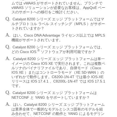
vWAAS
ムでは
がサポートされていません。ブランチで
vWAAS
AppQoE
ソリューションが必要なお客様は、
ベー
スのサポートへの移行をご検討ください。
Q.
Catalyst 8200
シリーズ
エッジ
プラットフォームではマ
MPLS
ルチプロトコル
ラベル
スイッチング（
）がサポー
トされていますか？
A.
Cisco DNA Advantage
MPLS
はい。
ライセンス以上では
機能がサポートされています。
Q.
Catalyst 8200
シリーズ
エッジ
プラットフォームでは、
®
Cisco IOS
どの
ソフトウェアが利用可能ですか？
A.
Catalyst 8200
シリーズ
エッジ
プラットフォームは単一
Cisco IOS XE
イメージの
で実行されます。これは複数ペ
Cisco
ルソナのバイナリファイルであり、自律モード（
IOS XE
XE SD-WAN
）またはコントローラモード（
）の
C8200-1N-4T
IOS-XE
いずれかで動作します。
では最小
IOS 17.4.1
C8200L-1N-4T
IOS 17.5.1
リリースは
、
では
です。
Q.
Catalyst 8200
シリーズ
エッジ
プラットフォームは
NETCONF
YANG
と
をサポートしていますか？
A.
Catalyst 8200
はい。
シリーズ
エッジ
プラットフォーム
は業界全体で一般的なモデルとシスコ固有のモデルを組
NETCONF
YANG
み合わせて、
の動作と
によるモデリン