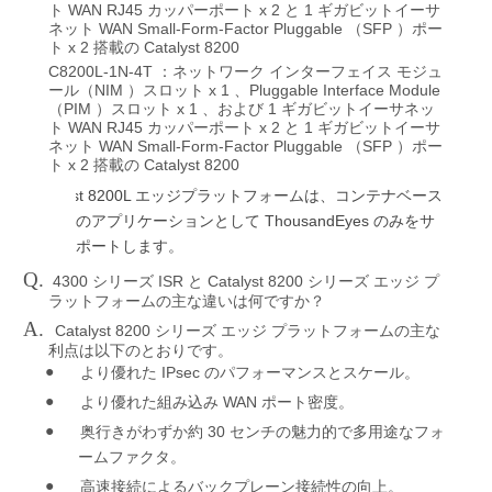
WAN RJ45
x 2
1
ト
カッパーポート
と
ギガビットイーサ
WAN Small-Form-Factor Pluggable
SFP
ネット
（
）ポー
x 2
Catalyst 8200
ト
搭載の
C8200L-1N-4T
：ネットワーク
インターフェイス
モジュ
NIM
x 1
Pluggable Interface Module
ール（
）スロット
、
PIM
x 1
1
（
）スロット
、および
ギガビットイーサネッ
WAN RJ45
x 2
1
ト
カッパーポート
と
ギガビットイーサ
WAN Small-Form-Factor Pluggable
SFP
ネット
（
）ポー
x 2
Catalyst 8200
ト
搭載の
Catalyst 8200L
エッジプラットフォームは、コンテナベース
ThousandEyes
のアプリケーションとして
のみをサ
ポートします。
Q.
4300
ISR
Catalyst 8200
シリーズ
と
シリーズ
エッジ
プ
ラットフォームの主な違いは何ですか？
A.
Catalyst 8200
シリーズ
エッジ
プラットフォームの主な
利点は以下のとおりです。
●
IPsec
より優れた
のパフォーマンスとスケール。
●
WAN
より優れた組み込み
ポート密度。
●
30
奥行きがわずか約
センチの魅力的で多用途なフォ
ームファクタ。
●
高速接続によるバックプレーン接続性の向上。