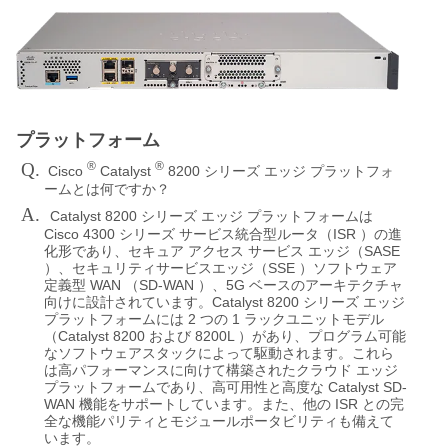
プラットフォーム
Q.
®
®
Cisco
Catalyst
8200
シリーズ
エッジ
プラットフォ
ームとは何ですか？
A.
Catalyst 8200
シリーズ
エッジ
プラットフォームは
Cisco 4300
ISR
シリーズ
サービス統合型ルータ（
）の進
SASE
化形であり、セキュア
アクセス
サービス
エッジ（
SSE
）、セキュリティサービスエッジ（
）ソフトウェア
WAN
SD-WAN
5G
定義型
（
）、
ベースのアーキテクチャ
Catalyst 8200
向けに設計されています。
シリーズ
エッジ
2
1
プラットフォームには
つの
ラックユニットモデル
Catalyst 8200
8200L
（
および
）があり、プログラム可能
なソフトウェアスタックによって駆動されます。これら
は高パフォーマンスに向けて構築されたクラウド
エッジ
Catalyst SD-
プラットフォームであり、高可用性と高度な
WAN
ISR
機能をサポートしています。また、他の
との完
全な機能パリティとモジュールポータビリティも備えて
います。