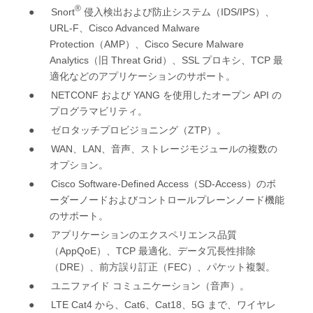
®
●
Snort
IDS/IPS
侵入検出および防止システム（
）、
URL-F
Cisco Advanced Malware
、
Protection
AMP
Cisco Secure Malware
（
）、
Analytics
Threat Grid
SSL
TCP
（旧
）、
プロキシ、
最
適化などのアプリケーションのサポート。
●
NETCONF
YANG
API
および
を使用したオープン
の
プログラマビリティ。
●
ZTP
ゼロタッチプロビジョニング（
）。
●
WAN
LAN
、
、音声、ストレージモジュールの複数の
オプション。
●
Cisco Software-Defined Access
SD-Access
（
）のボ
ーダーノードおよびコントロールプレーンノード機能
のサポート。
●
アプリケーションのエクスペリエンス品質
AppQoE
TCP
（
）、
最適化、データ冗長性排除
DRE
FEC
（
）、前方誤り訂正（
）、パケット複製。
●
ユニファイド
コミュニケーション（音声）。
●
LTE Cat4
Cat6
Cat18
5G
から、
、
、
まで、ワイヤレ