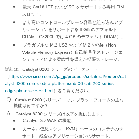
●
Cat18 LTE
5G
PIM
最大
および
をサポートする専用
スロット。
●
より高いコントロールプレーン容量と組み込みアプ
8 GB
リケーションをサポートする
のデフォルト
DRAM
C8200L
4 GB
DRAM
（
では
のデフォルト
）。
●
M.2 USB
M.2 NVMe
Non
プラガブルな
および
（
Volatile Memory Express
）自己暗号化ストレージエ
ンティティによる柔軟性を備えた拡張ストレージ。
Catalyst 8200
詳細は、
シリーズのデータシート
https://www.cisco.com/c/ja_jp/products/collateral/routers/cat
（
alyst-8200-series-edge-platforms/nb-06-cat8200-series-
edge-plat-ds-cte-en.html
）をご覧ください。
Q.
Catalyst 8200
シリーズ
エッジ
プラットフォームの主な
機能は何ですか？
A.
Catalyst 8200
シリーズは以下を提供します。
●
Catalyst SD-WAN
の機能。
●
KVM
カーネル仮想マシン（
）ベースのコンテナのサ
ポート、統合型アプリケーションのサポート。