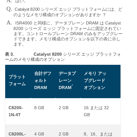
A.
はい。
Q.
Catalyst 8200
シリーズ
エッジ
プラットフォームには、ど
のようなメモリ構成のオプションがありますか
？
A.
ISR4000
DRAM
Catalyst
と同様に、データプレーン
は
8200
シリーズ
エッジ
プラットフォームに固定されてい
DRAM
ます。コントロールプレーン
のみをアップグレー
ドできます。メモリ構成のオプションを以下の表に示し
ます。
表 3.
Catalyst 8200
シリーズ
エッジ
プラットフォ
ームのメモリ構成のオプション
合計デフ
データプ
メモリ
アッ
プラット
ォルト
レーン
プグレード
フォーム
*
DRAM
DRAM
オプション
C8200-
8 GB
2 GB
16
32
または
1N-4T
GB
C8200L-
4 GB
2 GB
8
16
、
、または