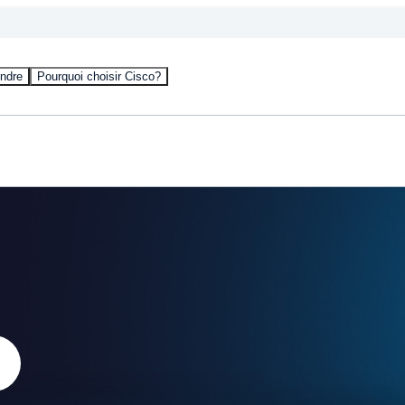
ndre
Pourquoi choisir Cisco?
)