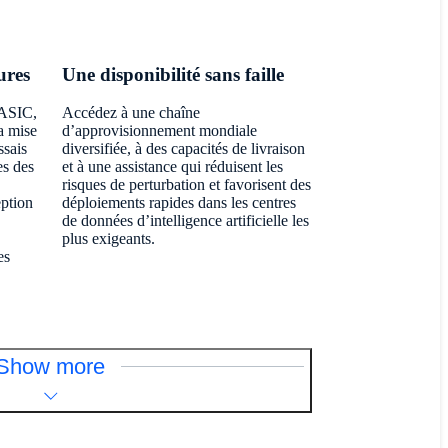
ures
Une disponibilité sans faille
 ASIC,
Accédez à une chaîne
a mise
d’approvisionnement mondiale
ssais
diversifiée, à des capacités de livraison
es des
et à une assistance qui réduisent les
risques de perturbation et favorisent des
eption
déploiements rapides dans les centres
de données d’intelligence artificielle les
plus exigeants.
es
Show more