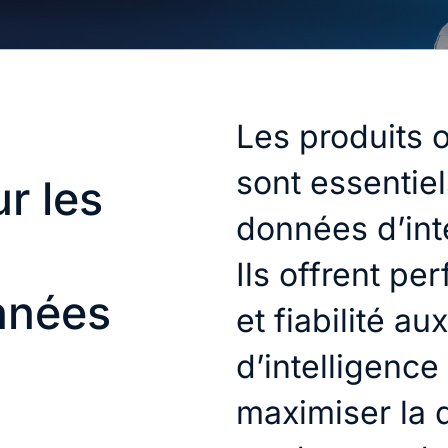
Les produits 
sont essentie
r les
données d’inte
Ils offrent pe
nnées
et fiabilité au
d’intelligence 
maximiser la d