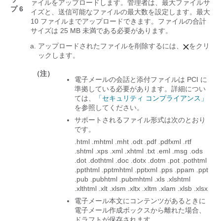
ァイルをアップロードします。管理者は、最大ファイルサ
プ 6
イズと、送信可能なファイルの最大数を設定します。最大
10 ファイルまでアップロードできます。ファイルの合計
サイズは 25 MB 未満である必要があります。
アップロードされたファイルを削除するには、
をクリ
ックします。
（注）
電子メールの会話と添付ファイルは PCI に
準拠している必要があります。詳細につい
ては、
「セキュリティ コンプライアンス」
を参照してください。
サポートされるファイル形式は次のとおり
です。
.html .mhtml .mht .odt .pdf .pdfxml .rtf
.shtml .xps .xml .xhtml .txt .eml .msg .ods
.dot .dothtml .doc .dotx .dotm .pot .pothtml
.ppthtml .pptmhtml .pptxml .pps .ppam .ppt
.pub .pubhtml .pubmhtml .xls .xlshtml
.xlthtml .xlt .xlsm .xltx .xltm .xlam .xlsb .xlsx
電子メール本文にコンテンツがあるときに
電子メール作成ボックスから離れた場合、
ドラフトが保存されます。