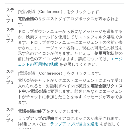
ステ
[電話会議（Conference）]
をクリックします。
ッ
電話会議のリクエスト
ダイアログボックスが表示されま
プ 1
す。
ステ
ドロップダウンメニューから必要なメッセージを選択する
ッ
か、検索フィールドを使用してリストをフィルタ処理でき
プ 2
ます。
ドロップダウンメニューにエージェントの名前が表
示されます。エージェント名前に、現在の可用性の状態を
示す色のアイコンが付きます。たとえば、
使用可能
状態の
前に緑色のアイコンが付きます。詳細については、
エージ
ェントの可用性の状態
を参照してください。
ステ
[電話会議（Conference）]
をクリックします。
ッ
電話会議チャットがリクエストエージェントによって受け
プ 3
入れられると、
対話制御
ペインは状態を
電話会議リクエス
ト中
か
電話会議
に変更します。顧客とあなたにエージェン
トがチャットに参加したことを示すメッセージが表示でき
ます。
ステ
電話会議の終了
をクリックします。
ッ
ラップアップの理由
ダイアログボックスが表示されます。
プ 4
詳細については、
ラップアップの理由を適用
を参照して