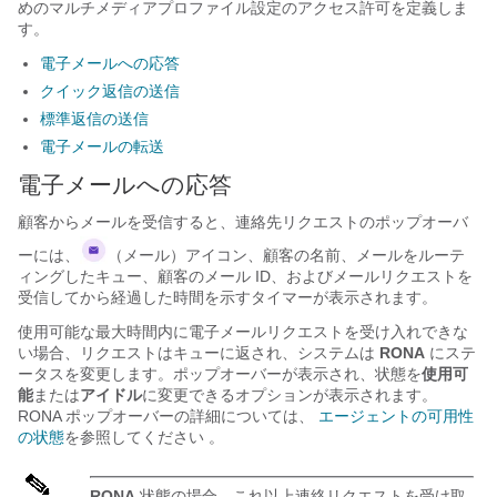
めのマルチメディアプロファイル設定のアクセス許可を定義しま
す。
電子メールへの応答
クイック返信の送信
標準返信の送信
電子メールの転送
電子メールへの応答
顧客からメールを受信すると、連絡先リクエストのポップオーバ
ーには、
（メール）アイコン、顧客の名前、メールをルーテ
ィングしたキュー、顧客のメール ID、およびメールリクエストを
受信してから経過した時間を示すタイマーが表示されます。
使用可能な最大時間内に電子メールリクエストを受け入れできな
い場合、リクエストはキューに返され、システムは
RONA
にステ
ータスを変更します。
ポップオーバーが表示され、状態を
使用可
能
または
アイドル
に変更できるオプションが表示されます。
RONA ポップオーバーの詳細については、
エージェントの可用性
の状態
を参照してください 。
RONA
状態の場合、これ以上連絡リクエストを受け取