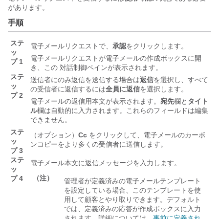
があります。
手順
ステ
電子メールリクエストで、
承認
をクリックします。
ッ
電子メールリクエストが電子メールの作成ボックスに開
プ 1
き、この
対話制御
ペインが表示されます。
ステ
送信者にのみ返信を送信する場合は
返信
を選択し、すべて
ッ
の受信者に返信するには
全員に返信
を選択します。
プ 2
電子メールの返信用本文が表示されます。
宛先
欄と
タイト
ル
欄は自動的に入力されます。これらのフィールドは編集
できません。
ステ
（オプション）
Cc
をクリックして、電子メールのカーボ
ッ
ンコピーをより多くの受信者に送信します。
プ 3
ステ
電子メール本文に返信メッセージを入力します。
ッ
（注）
プ 4
管理者が定義済みの電子メールテンプレート
を設定している場合、このテンプレートを使
用して顧客とやり取りできます。デフォルト
では、定義済みの応答が作成ボックスに入力
されます。詳細については、
事前に定義され