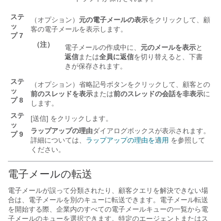
ステ
（オプション）
元の電子メールの表示
をクリックして、顧
ッ
客の電子メールを表示します。
プ 7
（注）
電子メールの作成中に、
元のメールを表示
と
返信
または
全員に返信
を切り替えると、下書
きが保存されます。
ステ
（オプション）省略記号ボタンをクリックして、顧客との
ッ
前のスレッドを表示
または
前のスレッドの会話を非表示
に
プ 8
します。
ステ
[送信] をクリックします。
ッ
ラップアップの理由
ダイアログボックスが表示されます。
プ 9
詳細については、
ラップアップの理由を適用
を参照して
ください。
電子メールの転送
電子メールが誤って分類されたり、顧客クエリを解決できない場
合は、電子メールを別のキューに転送できます。電子メール転送
を開始する際、企業内のすべての電子メールキューの一覧から電
子メールのキューを選択できます。特定のエージェントまたはス