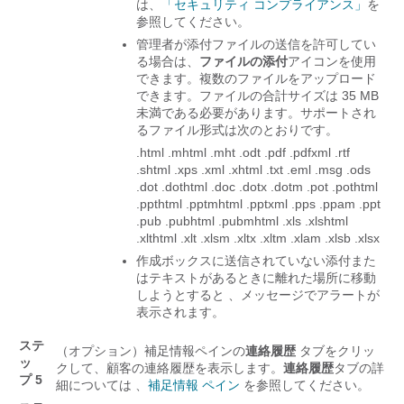
は、
「セキュリティ コンプライアンス」
を
参照してください。
管理者が添付ファイルの送信を許可してい
る場合は、
ファイルの添付
アイコンを使用
できます。複数のファイルをアップロード
できます。ファイルの合計サイズは 35 MB
未満である必要があります。サポートされ
るファイル形式は次のとおりです。
.html .mhtml .mht .odt .pdf .pdfxml .rtf
.shtml .xps .xml .xhtml .txt .eml .msg .ods
.dot .dothtml .doc .dotx .dotm .pot .pothtml
.ppthtml .pptmhtml .pptxml .pps .ppam .ppt
.pub .pubhtml .pubmhtml .xls .xlshtml
.xlthtml .xlt .xlsm .xltx .xltm .xlam .xlsb .xlsx
作成ボックスに送信されていない添付また
はテキストがあるときに離れた場所に移動
しようとすると 、メッセージでアラートが
表示されます。
ステ
（オプション）
補足情報
ペインの
連絡履歴
タブをクリッ
ッ
クして、顧客の連絡履歴を表示します。
連絡履歴
タブの詳
プ 5
細については 、
補足情報 ペイン
を参照してください。