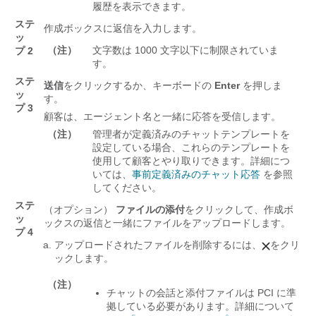
履歴を表示できます。
ステ
作成ボックスに返信を入力します。
ッ
（注）
文字数は 1000 文字以下に制限されていま
プ 2
す。
ステ
送信
をクリックするか、キーボードの
Enter
を押しま
ッ
す。
プ 3
顧客は、エージェント名と一緒に応答を受信します。
（注）
管理者が定義済みのチャットテンプレートを
設定している場合、これらのテンプレートを
使用して顧客とやり取りできます。詳細につ
いては、
事前定義済みのチャット応答
を参照
してください。
ステ
（オプション）
ファイルの添付
をクリックして、作成ボ
ッ
ックスの返信と一緒にファイルをアップロードします。
プ 4
アップロードされたファイルを削除するには、
をクリ
ックします。
（注）
チャットの会話と添付ファイルは PCI に準
拠している必要があります。詳細について