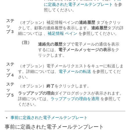
に定義された電子メールテンプレート
を参
照してください。
ステ
（オプション）
補足情報
ペインの
連絡履歴
タブをクリッ
ッ
クして、顧客の連絡履歴を表示します。
連絡履歴
タブの詳
プ 3
細については 、
補足情報 ペイン
を参照してください。
（注）
連絡先の履歴
タブで電子メールの通信を表示
するには、
電子メールメッセージの表示
をク
リックします。
ステ
（オプション）電子メールリクエストをキューに転送しま
ッ
す。詳細については、
電子メールの転送
を参照してくだ
プ 4
さい。
ステ
（オプション）
終了
をクリックします。
ッ
ラップアップの理由
ダイアログボックスが表示されます。
プ 5
詳細については、
ラップアップの理由を適用
を参照して
ください。
事前に定義された電子メールテンプレート
事前に定義された電子メールテンプレート