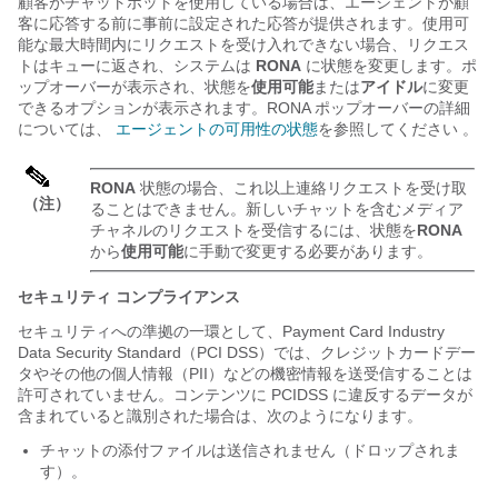
顧客が
チャットボット
を使用している場合は、エージェントが顧
客に応答する前に事前に設定された応答が提供されます。使用可
能な最大時間内にリクエストを受け入れできない場合、リクエス
トはキューに返され、システムは
RONA
に状態を変更します。
ポ
ップオーバーが表示され、状態を
使用可能
または
アイドル
に変更
できるオプションが表示されます。RONA ポップオーバーの詳細
については、
エージェントの可用性の状態
を参照してください 。
RONA
状態の場合、これ以上連絡リクエストを受け取
（注）
ることはできません。新しいチャットを含むメディア
チャネルのリクエストを受信するには、状態を
RONA
から
使用可能
に手動で変更する必要があります。
セキュリティ コンプライアンス
セキュリティへの準拠の一環として、Payment Card Industry
Data Security Standard（PCI DSS）では、クレジットカードデー
タやその他の個人情報（PII）などの機密情報を送受信することは
許可されていません。コンテンツに PCIDSS に違反するデータが
含まれていると識別された場合は、次のようになります。
チャットの添付ファイルは送信されません（ドロップされま
す）。