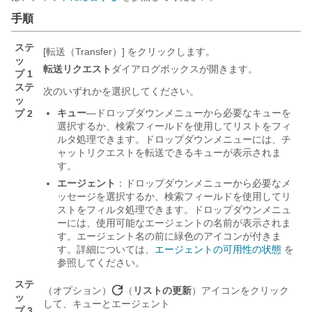
手順
ステ
[転送（Transfer）]
をクリックします。
ッ
転送リクエスト
ダイアログボックスが開きます。
プ 1
ステ
次のいずれかを選択してください。
ッ
キュー
—ドロップダウンメニューから必要なキューを
プ 2
選択するか、検索フィールドを使用してリストをフィ
ルタ処理できます。ドロップダウンメニューには、チ
ャットリクエストを転送できるキューが表示されま
す。
エージェント
：ドロップダウンメニューから必要なメ
ッセージを選択するか、検索フィールドを使用してリ
ストをフィルタ処理できます。ドロップダウンメニュ
ーには、使用可能なエージェントの名前が表示されま
す。エージェント名の前に緑色のアイコンが付きま
す。詳細については、
エージェントの可用性の状態
を
参照してください。
ステ
（オプション）
（
リストの更新
）アイコンをクリック
ッ
して、
キューとエージェント
プ 3