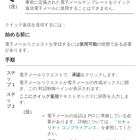
事前に定義された電子メールテンプレートをクイック
（注）
返信電子メールに使用することはできません。
クイック返信を送信するには：
始める前に
電子メールリクエストを受信するには
使用可能
の状態である必要
があります。
手順
ステ
電子メールリクエストで、
承認
をクリックします。
ッ
電子メールリクエストが電子メールの作成ボックスに開
プ 1
き、この
対話制御
ペインが表示されます。
ステ
ここにクイック返信
テキストボックスに回答を入力しま
ッ
す。
プ 2
（注）
電子メールの会話は PCI に準拠している必
要があります。詳細については、
「セキュ
リティ コンプライアンス」
を参照してくだ
さい。