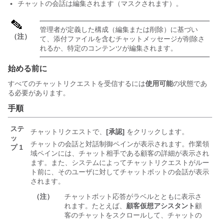
チャットの会話は編集されます（マスクされます）。
管理者が定義した構成（編集または削除）に基づい
（注）
て、添付ファイルを含むチャットメッセージが削除さ
れるか、特定のコンテンツが編集されます。
始める前に
すべてのチャットリクエストを受信するには
使用可能
の状態であ
る必要があります。
手順
ステ
チャットリクエストで、
[承認]
をクリックします。
ッ
チャットの会話と
対話制御
ペインが表示されます。
作業領
プ 1
域
ペインには、チャット相手である顧客の詳細が表示され
ます。また、システムによってチャットリクエストがルー
ト前に、そのユーザに対して
チャットボット
の会話が表示
されます。
（注）
チャットボット
応答がラベルとともに表示さ
れます。たとえば、
顧客仮想アシスタント
顧
客のチャットをスクロールして、チャットの