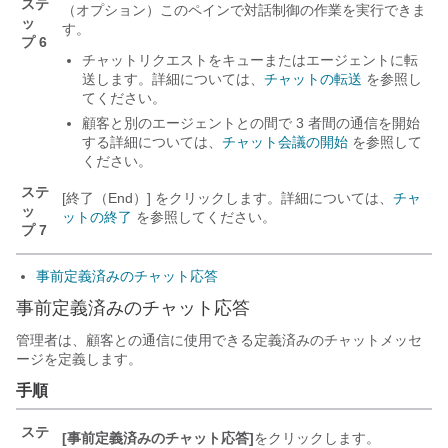
ステ
（オプション）このペインで
対話制御
の作業を実行できま
ッ
す。
プ 6
チャットリクエストをキューまたはエージェントに転
送します。詳細については、
チャットの転送
を参照し
てください。
顧客と別のエージェントとの間で 3 者間の通信を開始
する
詳細については、
チャット会議の開始
を参照して
ください。
ステ
[終了（End）]
をクリックします。詳細については、
チャ
ッ
ットの終了
を参照してください。
プ 7
事前定義済みのチャット応答
事前定義済みのチャット応答
管理者は、顧客との通信に使用できる定義済みのチャットメッセ
ージを定義します。
手順
ステ
[事前定義済みのチャット応答]
をクリックします。