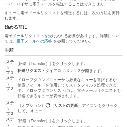
ーパーバイザに電子メールを転送することはできません。
キューに電子メールリクエストを転送するには、次の方法を実行
します。
始める前に
電子メールリクエストを受け入れる必要があります。詳細につい
ては、
電子メールへの応答
を参照してください。
手順
ステ
[転送（Transfer）]
をクリックします。
ッ
転送リクエスト
ダイアログボックスが開きます。
プ 1
ステ
ドロップダウンメニューから必要なキューを選択するか、
ッ
検索フィールドを使用してリストをフィルタ処理できま
プ 2
す。ドロップダウンリストには、電子メールリクエストを
転送できるキューが表示されます。
ステ
（オプション）
（
リストの更新
）アイコンをクリック
ッ
して、
キュー
プ 3
ステ
[転送（Transfer）]
をクリックします。
ッ