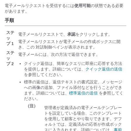
電子メールリクエストを受信するには
使用可能
の状態である必要
があります。
手順
ステ
電子メールリクエストで、
承認
をクリックします。
ッ
電子メールリクエストが電子メールの作成ボックスに開
プ 1
き、この
対話制御
ペインが表示されます。
ステ
電子メールには、次の方法で返信できます。
ッ
クイック返信は、簡単なクエリに即座に応答する方法
プ 2
を提供します。詳細については、
クイック返信の送信
を参照してください。
標準の返信は、返信テキストの書式設定、メッセージ
への画像の追加、ファイル添付などを行うことができ
ます。詳細については、
標準返信の送信
を参照してく
ださい。
（注）
管理者が定義済みの電子メールテンプレー
トを設定している場合、このテンプレート
を使用して顧客とやり取りできます。デフ
ォルトでは、定義済みの応答が作成ボック
スに入力されます。詳細については、
事前