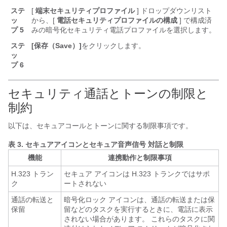
ステ
[
端末セキュリティプロファイル
] ドロップダウンリスト
ッ
から、[
電話セキュリティプロファイルの構成
] で構成済
プ 5
みの暗号化セキュリティ電話プロファイルを選択します。
ステ
[保存（Save）]
をクリックします。
ッ
プ 6
セキュリティ通話とトーンの制限と
制約
以下は、セキュアコールとトーンに関する制限事項です。
表 3.
セキュアアイコンとセキュア音声信号 対話と制限
機能
連携動作と制限事項
H.323 トラン
セキュア アイコンは H.323 トランクではサポ
ク
ートされない
通話の転送と
暗号化ロック アイコンは、通話の転送または保
保留
留などのタスクを実行するときに、電話に表示
されない場合があります。 これらのタスクに関