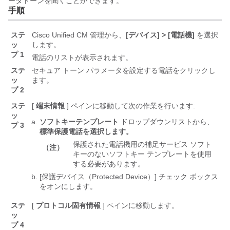
ータトーンを聞くことができます。
手順
ステ
Cisco Unified CM 管理から、
[デバイス] > [電話機]
を選択
ッ
します。
プ 1
電話のリストが表示されます。
ステ
セキュア トーン パラメータを設定する電話をクリックし
ッ
ます。
プ 2
ステ
[
端末情報
] ペインに移動して次の作業を行います:
ッ
ソフトキーテンプレート
ドロップダウンリストから、
プ 3
標準保護電話を選択します。
保護された電話機用の補足サービス ソフト
（注）
キーのないソフトキー テンプレートを使用
する必要があります。
[保護デバイス（Protected Device）] チェック ボックス
をオンにします。
ステ
[
プロトコル固有情報
] ペインに移動します。
ッ
プ 4