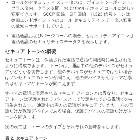
コールのセキュリティ ステータスは、ポイントツーポイント、
クラスタ内、クラスタ間、およびマルチホップ コールに対して
変更できます。 SCCP 回線、SIP 回線、H.323 信号トーンは、
参加エンドポイントへのコール セキュリティ ステータス変更
の通知をサポートしています。
電話会議およびバージコールの場合、セキュリティアイコンは
電話会議のセキュリティステータスを表示します。
セキュア トーンの概要
セキュアトーンは、保護された電話で通話の開始時に再生される
ように構成できます。 トーンは、通話中の他のデバイスがセキュ
アかどうかを警告します。他のデバイスがセキュアではない場合
はノンセキュアのトーンが聞こえ、他のデバイスがセキュアな場
合はセキュアなトーンが聞こえます。
すべての電話に表示されるセキュア アイコンとは異なり、セキュ
ア トーンは保護されたデバイスとして設定されている電話でのみ
再生されます。 通話中の両方の電話がセキュアで、ただ一方の電
話だけが保護デバイスである場合、保護デバイスの電話だけがト
ーンを聞きます。
次の表では、トーンのタイプとそれぞれの意味を示します。
表 2.
セキュア トーン