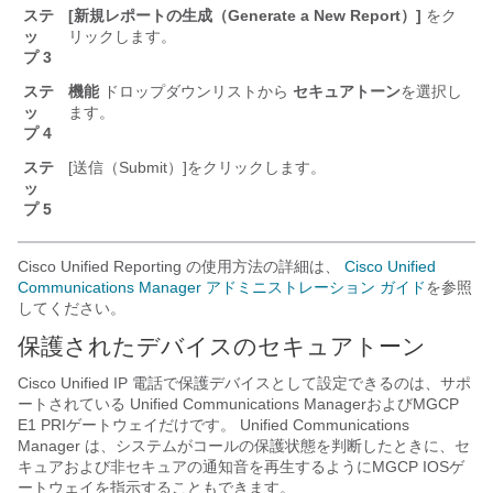
ステ
[新規レポートの生成（Generate a New Report）]
をク
ッ
リックします。
プ 3
ステ
機能
ドロップダウンリストから
セキュアトーン
を選択し
ッ
ます。
プ 4
ステ
[送信（Submit）]
をクリックします。
ッ
プ 5
Cisco Unified Reporting の使用方法の詳細は、
Cisco Unified
Communications Manager アドミニストレーション ガイド
を参照
してください。
保護されたデバイスのセキュアトーン
Cisco Unified IP 電話
で保護デバイスとして設定できるのは、サポ
ートされている
Unified Communications Manager
およびMGCP
E1 PRIゲートウェイだけです。
Unified Communications
Manager
は、システムがコールの保護状態を判断したときに、セ
キュアおよび非セキュアの通知音を再生するようにMGCP IOSゲ
ートウェイを指示することもできます。