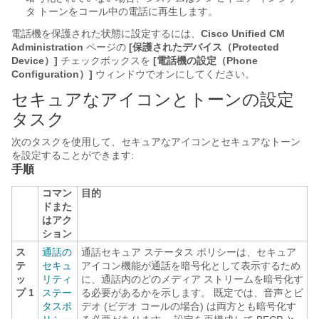
タ トーンをコール中の電話に再生します。
電話機を保護された状態に設定するには、
Cisco Unified CM
Administration
ページの
[保護されたデバイス（Protected
Device）]
チェックボックスを
[電話機の設定（Phone
Configuration）]
ウィンドウでオンにしてください。
セキュアなアイコンとトーンの設定
タスク
次のタスクを使用して、セキュアなアイコンとセキュアなトーン
を設定することができます:
手順
コマン
目的
ドまた
はアク
ション
ス
通話の
通話セキュア ステータス ポリシーは、セキュア
テ
セキュ
アイコン機能が通話を暗号化として表示するため
ッ
リティ
に、通話内のどのメディア ストリームを暗号化す
プ 1
ステー
る必要があるかを示します。 既定では、音声とビ
タスポ
デオ (ビデオ コールの場合) は両方とも暗号化す