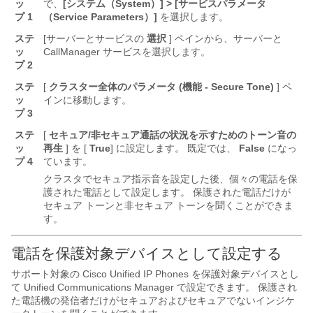
ッ
で、
[システム（System）] > [サービスパラメータ
プ 1
（Service Parameters）]
を選択します。
ステ
[サーバーとサービスの
選択
] ペインから、サーバーと
ッ
CallManager サービスを選択します。
プ 2
ステ
[
クラスター全体のパラメータ (機能 - Secure Tone)
] ペ
ッ
インに移動します。
プ 3
ステ
[
セキュア/非セキュア通話の状況を示すためのトーン音の
ッ
再生
] を [
True
] に設定します。 既定では、
False
になっ
プ 4
ています。
クラスタでセキュア指示音を設定した後、個々の電話を保
護された電話として設定します。 保護された電話だけが
セキュア トーンと非セキュア トーンを聞くことができま
す。
電話を保護対象デバイスとして設定する
サポート対象の Cisco Unified IP Phones を保護対象デバイスとし
て
Unified Communications Manager
で設定できます。 保護され
た電話機の発信者だけがセキュアおよびセキュアでないインジケ