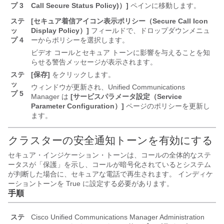
プ 3
Call Secure Status Policy)）]
ペインに移動します。
ステ
[セキュア着信アイコン表示ポリシー（Secure Call Icon
ッ
Display Policy）]
フィールドで、ドロップダウンメニュ
プ 4
ーからポリシーを選択します。
ビデオ コールとセキュア トーンに影響を与えることを知
らせる警告メッセージが表示されます。
ステ
[保存]
をクリックします。
ッ
ウィンドウが更新され、
Unified Communications
プ 5
Manager
は
[サービスパラメータ設定（Service
Parameter Configuration）]
ページのポリシーを更新し
ます。
クラスターの安全通知トーンを有効にする
セキュア・インジケーション・トーンは、コールの全体的なステ
ータスが「保護」を示し、コールが暗号化されているとシステム
が判断した場合に、セキュアな電話で再生されます。 インディケ
ーショントーンを True に設定する必要があります。
手順
ステ
Cisco Unified Communications Manager Administration