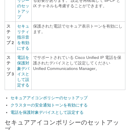
リシー
る必要があります。 設定を再構成して BFCP と
のセッ
iX チャネルも考慮することができます。
トアッ
プ
ス
セキュ
保護された電話でセキュア表示トーンを有効にし
テ
リティ
ます。
ッ
指示音
プ 2
を有効
にする
ス
電話を
でサポートされている
Cisco Unified IP 電話
を保
テ
保護対
護されたデバイスとして設定してください
ッ
象デバ
Unified Communications Manager
。
プ 3
イスと
して設
定する
セキュアアイコンポリシーのセットアップ
クラスターの安全通知トーンを有効にする
電話を保護対象デバイスとして設定する
セキュアアイコンポリシーのセットアッ
プ