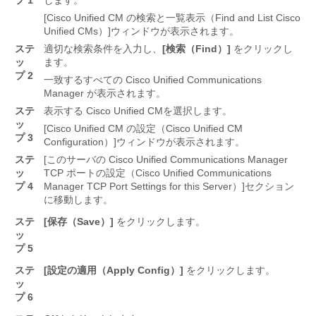
プ 1
します。
[Cisco Unified CM の検索と一覧表示（Find and List Cisco
Unified CMs）]
ウィンドウが表示されます。
ステ
適切な検索条件を入力し、
[検索（Find）]
をクリックし
ッ
ます。
プ 2
一致するすべての Cisco Unified Communications
Manager が表示されます。
ステ
表示する Cisco Unified CM
を選択します。
ッ
[Cisco Unified CM の設定（Cisco Unified CM
プ 3
Configuration）]
ウィンドウが表示されます。
ステ
[このサーバの Cisco Unified Communications Manager
ッ
TCP ポートの設定（Cisco Unified Communications
プ 4
Manager TCP Port Settings for this Server）]
セクション
に移動します。
ステ
[保存（Save）]
をクリックします。
ッ
プ 5
ステ
[設定の適用（Apply Config）]
をクリックします。
ッ
プ 6