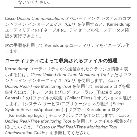
しないでください。
Cisco Unified Communications オペレーティング システム
の
コマ
ンドライン インターフェイス（CLI）
を使用すると、Kerneldump
ユーティリティのイネーブル化、ディセーブル化、ステータス確
認を実行できます。
次の手順を利用して Kerneldump ユーティリティをイネーブル化
します。
ユーティリティによって収集されるファイルの処理
Kerneldump ユーティリティから送信されたクラッシュ情報を表
示するには、
Cisco Unified Real-Time Monitoring Tool
または
コマ
ンドライン インターフェイス（CLI）
を使用します。
Cisco
Unified Real-Time Monitoring Tool
を使用して netdump ログを収
集するには、[トレースおよびログ セントラル（Trace & Log
Central）] の [ファイルの収集（Collect Files）] オプションを選択
します。 [システム サービス/アプリケーションの選択（Select
System Services/Applications）] タブで、[Kerneldump ログ
（Kerneldump logs）] チェックボックスをオンにします。
Cisco
Unified Real-Time Monitoring Tool
を使用したファイルの収集の詳
細については、『
Cisco Unified Real-Time Monitoring Tool
Administration Guide
』を参照してください。