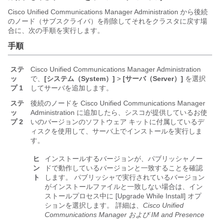
Cisco Unified Communications Manager Administration
から後続
のノード（サブスクライバ）を削除してそれをクラスタに戻す場
合に、次の手順を実行します。
手順
ステ
Cisco Unified Communications Manager Administration
ッ
で、
[システム（System）]
>
[サーバ（Server）]
を選択
プ 1
してサーバを追加します。
ステ
後続のノードを
Cisco Unified Communications Manager
ッ
Administration
に追加したら、シスコが提供しているお使
プ 2
いのバージョンのソフトウェア キットに付属しているデ
ィスクを使用して、サーバ上でインストールを実行しま
す。
ヒ
インストールするバージョンが、パブリッシャノー
ン
ドで動作しているバージョンと一致することを確認
ト
します。 パブリッシャで実行されているバージョン
がインストールファイルと一致しない場合は、イン
ストールプロセス中に [Upgrade While Install] オプ
ションを選択します。 詳細は、
Cisco Unified
Communications Manager および IM and Presence