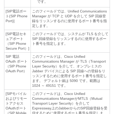
です。
[SIP電話ポー
このフィールドでは、
Unified Communications
ト(SIP Phone
Manager
が TCP と UDP を介して SIP 回線登
Port)]
録をリッスンするのに使用するポート番号を指
定します。
[SIP電話セキ
このフィールドでは、システムが TLS を介して
ュアポート
SIP 回線登録をリッスンするのに使用するポー
（SIP Phone
ト番号を指定します。
Secure Port）]
SIP 電話
このフィールドは、Cisco Unified
OAuth ポート
Communications Manager が TLS（Transport
（SIP Phone
Layer Security）を介して、オンプレミスの
OAuth Port）
Jabber デバイスによる SIP 回線への登録をリ
ッスンするために使用するポート番号を指定し
ます。 デフォルト値は 5090 です。範囲は
1024 ～ 49151 です。
[SIPモバイル
このフィールドは、Cisco Unified
およびリモー
Communications ManagerがMTLS（Mutual
トアクセス
Transport Layer Security）を介して
OAuthポート
Expressway上のJabberからのSIP回線登録を受
（SIP Mobile
信するために使用するポート番号を指定しま