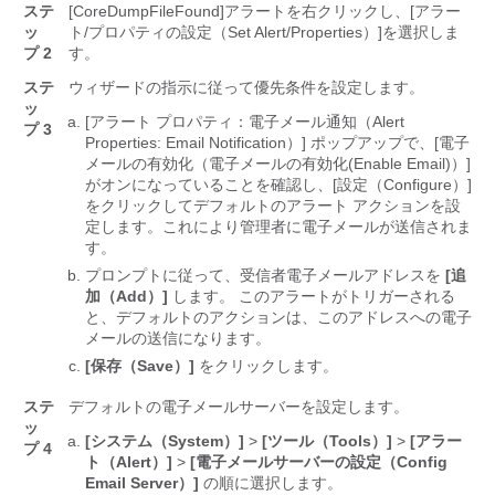
ステ
[CoreDumpFileFound]
アラートを右クリックし、[アラー
ッ
ト/プロパティの設定（Set Alert/Properties）]
を選択しま
プ 2
す。
ステ
ウィザードの指示に従って優先条件を設定します。
ッ
[アラート プロパティ：電子メール通知（Alert
プ 3
Properties: Email Notification）]
ポップアップで、[電子
メールの有効化（電子メールの有効化(Enable Email)）]
がオンになっていることを確認し、[設定（Configure）]
をクリックしてデフォルトのアラート アクションを設
定します。これにより管理者に電子メールが送信されま
す。
プロンプトに従って、受信者電子メールアドレスを
[追
加（Add）]
します。 このアラートがトリガーされる
と、デフォルトのアクションは、このアドレスへの電子
メールの送信になります。
[保存（Save）]
をクリックします。
ステ
デフォルトの電子メールサーバーを設定します。
ッ
[システム（System）]
>
[ツール（Tools）]
>
[アラー
プ 4
ト（Alert）]
>
[電子メールサーバーの設定（Config
Email Server）]
の順に選択します。