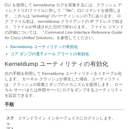
CLI を使用して kerneldump ログを収集するには、クラッシュ デ
ィレクトリのファイルに対して「
"file"
」CLI コマンドを使用しま
す。 これらは
"activelog"
のパーティションの下にあります。 ロ
グ ファイル名は、kerneldump クライアントの IP アドレスで始ま
り、ファイルが作成された日付で終わります。 ファイル コマンド
の詳細については、『
Command Line Interface Reference Guide
for Cisco Unified Solutions
』を参照してください。
Kerneldump ユーティリティの有効化
コア ダンプの電子メール アラートの有効化
Kerneldump ユーティリティの有効化
次の手順を利用して Kerneldump ユーティリティをイネーブル化
します。 カーネル クラッシュが発生した場合、ユーティリティ
は、クラッシュの収集とダンプのメカニズムを提供します。 ロー
カル サーバまたは外部サーバにログをダンプするユーティリティ
を設定できます。
手順
ステ
コマンドライン インターフェイスにログインします。
ッ