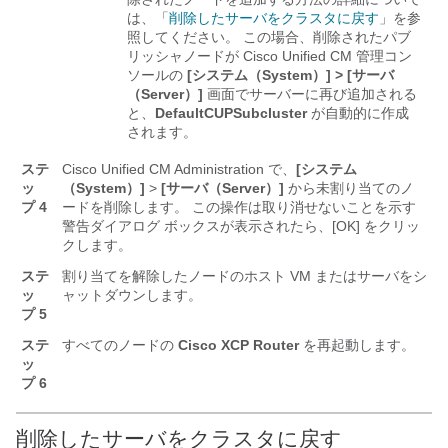
は、「
削除したサーバをクラスタに戻す
」を参
照してください。 この場合、削除されたパブ
リッシャノードが Cisco Unified CM 管理コン
ソールの
[システム（System）] > [サーバ
（Server）]
画面でサーバーに再び追加される
と、
DefaultCUPSubcluster
が自動的に作成
されます。
ステ
Cisco Unified CM Administration で、
[システム
ッ
（System）]
>
[サーバ（Server）]
から未割り当てのノ
プ 4
ードを削除します。 この操作は取り消せないことを示す
警告ダイアログ ボックスが表示されたら、[OK]
をクリッ
クします。
ステ
割り当てを解除したノードのホスト VM またはサーバをシ
ッ
ャットダウンします。
プ 5
ステ
すべてのノードの
Cisco XCP Router
を再起動します。
ッ
プ 6
削除したサーバをクラスタに戻す