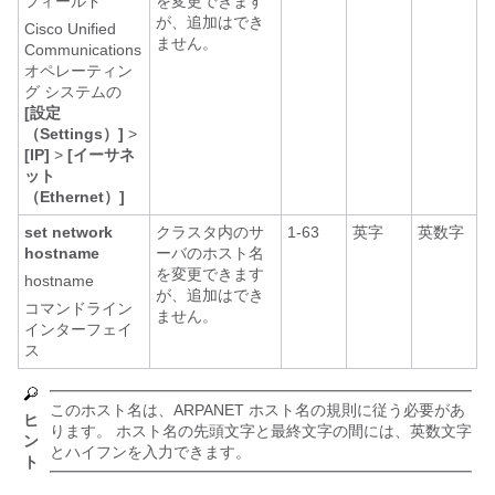
フィールド
を変更できます
が、追加はでき
Cisco Unified
ません。
Communications
オペレーティン
グ システムの
[設定
（Settings）]
>
[IP]
>
[イーサネ
ット
（Ethernet）]
set network
クラスタ内のサ
1-63
英字
英数字
hostname
ーバのホスト名
を変更できます
hostname
が、追加はでき
コマンドライン
ません。
インターフェイ
ス
このホスト名は、ARPANET ホスト名の規則に従う必要があ
ヒ
ります。 ホスト名の先頭文字と最終文字の間には、英数文字
ン
とハイフンを入力できます。
ト