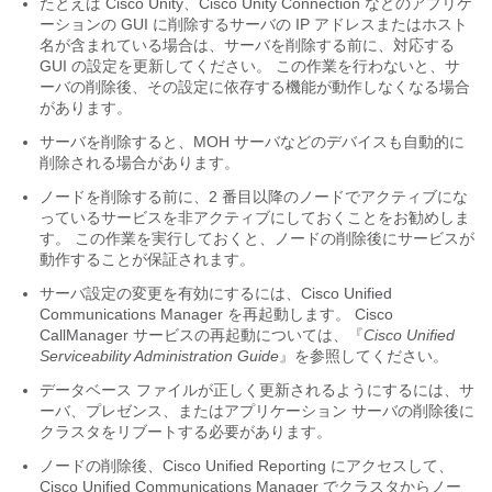
たとえば
Cisco Unity
、
Cisco Unity Connection
などのアプリケ
ーションの GUI に削除するサーバの IP アドレスまたはホスト
名が含まれている場合は、サーバを削除する前に、対応する
GUI の設定を更新してください。 この作業を行わないと、サ
ーバの削除後、その設定に依存する機能が動作しなくなる場合
があります。
サーバを削除すると、MOH サーバなどのデバイスも自動的に
削除される場合があります。
ノードを削除する前に、2 番目以降のノードでアクティブにな
っているサービスを非アクティブにしておくことをお勧めしま
す。 この作業を実行しておくと、ノードの削除後にサービスが
動作することが保証されます。
サーバ設定の変更を有効にするには、
Cisco Unified
Communications Manager
を再起動します。 Cisco
CallManager サービスの再起動については、『
Cisco Unified
Serviceability Administration Guide
』を参照してください。
データベース ファイルが正しく更新されるようにするには、サ
ーバ、プレゼンス、またはアプリケーション サーバの削除後に
クラスタをリブートする必要があります。
ノードの削除後、
Cisco Unified Reporting
にアクセスして、
Cisco Unified Communications Manager
でクラスタからノー