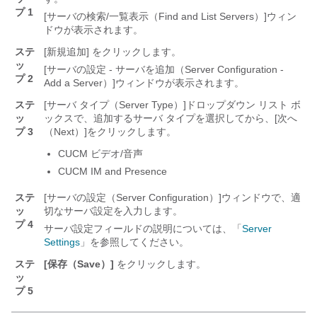
プ 1
[サーバの検索/一覧表示（Find and List Servers）]
ウィン
ドウが表示されます。
ステ
[新規追加] をクリックします。
ッ
[サーバの設定 - サーバを追加（Server Configuration -
プ 2
Add a Server）]
ウィンドウが表示されます。
ステ
[サーバ タイプ（Server Type）]
ドロップダウン リスト ボ
ッ
ックスで、追加するサーバ タイプを選択してから、[次へ
プ 3
（Next）]
をクリックします。
CUCM ビデオ/音声
CUCM IM and Presence
ステ
[サーバの設定（Server Configuration）]
ウィンドウで、適
ッ
切なサーバ設定を入力します。
プ 4
サーバ設定フィールドの説明については、「
Server
Settings
」を参照してください。
ステ
[保存（Save）]
をクリックします。
ッ
プ 5