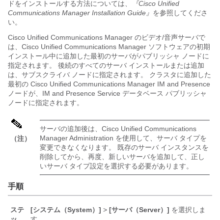
ドをインストールする方法については、
『Cisco Unified
Communications Manager
Installation Guide』
を参照してくださ
い。
Cisco Unified Communications Manager
のビデオ/音声サーバで
は、
Cisco Unified Communications Manager
ソフトウェアの初期
インストール中に追加した最初のサーバがパブリッシャ ノードに
指定されます。 後続のすべてのサーバ インストールまたは追加
は、サブスクライバ ノードに指定されます。 クラスタに追加した
最初の
Cisco Unified Communications Manager
IM and Presence
ノードが、
IM and Presence Service
データベース パブリッシャ
ノードに指定されます。
サーバの追加後は、
Cisco Unified Communications
Manager
Administration を使用して、サーバ タイプを
（注）
変更できなくなります。 既存のサーバ インスタンスを
削除してから、再度、新しいサーバを追加して、正し
いサーバ タイプ設定を選択する必要があります。
手順
ステ
[システム（System）]
>
[サーバ（Server）]
を選択しま
ッ
す。