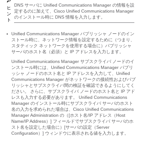
DNS サーバに
Unified Communications Manager
の情報を設
ヒ
定するのに加えて、Cisco Unified Communications Manager
ン
のインストール時に DNS 情報を入力します。
ト
Unified Communications Manager
パブリッシャ ノードのイン
ストール時に、ネットワーク情報を設定するために（つまり、
スタティック ネットワークを使用する場合に）パブリッシャ
サーバのホスト名（必須）と IP アドレスを入力します。
Unified Communications Manager
サブスクライバ ノードのイ
ンストール時には、
Unified Communications Manager
パブリ
ッシャ ノードのホスト名と IP アドレスを入力して、
Unified
Communications Manager
がネットワークの接続性およびパブ
リッシャとサブスクライバ間の検証を確認できるようにしてく
ださい。 さらに、サブスクライバ ノードのホスト名と IP アド
レスも入力する必要があります。
Unified Communications
Manager
のインストール時にサブスクライバ サーバのホスト
名の入力を求められた場合は、Cisco Unified Communications
Manager Administration の（[ホスト名/IP アドレス（Host
Name/IP Address）] フィールドでサブスクライバ サーバのホ
スト名を設定した場合に）[サーバの設定（Server
Configuration）] ウィンドウに表示される値を入力します。