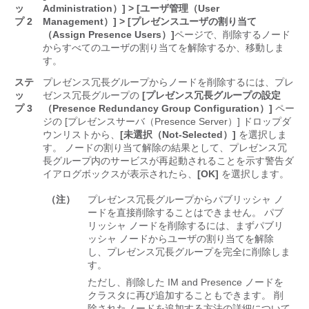
ッ
Administration）] > [ユーザ管理（User
プ 2
Management）] > [プレゼンスユーザの割り当て
（Assign Presence Users）]
ページで、削除するノード
からすべてのユーザの割り当てを解除するか、移動しま
す。
ステ
プレゼンス冗長グループからノードを削除するには、プレ
ッ
ゼンス冗長グループの
[プレゼンス冗長グループの設定
プ 3
（Presence Redundancy Group Configuration）]
ペー
ジの [プレゼンスサーバ（Presence Server）] ドロップダ
ウンリストから、
[未選択（Not-Selected）]
を選択しま
す。 ノードの割り当て解除の結果として、プレゼンス冗
長グループ内のサービスが再起動されることを示す警告ダ
イアログボックスが表示されたら、
[OK]
を選択します。
（注）
プレゼンス冗長グループからパブリッシャ ノ
ードを直接削除することはできません。 パブ
リッシャ ノードを削除するには、まずパブリ
ッシャ ノードからユーザの割り当てを解除
し、プレゼンス冗長グループを完全に削除しま
す。
ただし、削除した IM and Presence ノードを
クラスタに再び追加することもできます。 削
除されたノードを追加する方法の詳細について