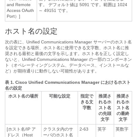
and Remote
す。 デフォルト値は 5091 です。範囲は 1024
Access OAuth
～ 49151 です。
Port）]
ホスト名の設定
次の表に、
Unified Communications Manager
サーバーのホスト名
を設定できる場所、ホスト名に使用できる文字数、ホスト名に推
奨される最初と最後の文字を示します。ホスト名を正しく設定し
ないと、
Unified Communications Manager
の一部のコンポーネン
ト（オペレーティングシステム、データベース、インストールな
ど）が期待通りに動作しない可能性があります。
表 1.
Cisco Unified Communications Manager におけるホスト
名の設定
ホスト名の場所
可能な設定
指定で
推奨さ
推奨さ
きる文
れるホ
れるホ
字数
スト名
スト名
の先頭
の最終
文字
文字
[ホスト名/IP ア
クラスタ内のサ
2-63
英字
英数字
ドレス（Host
ーバのホスト名