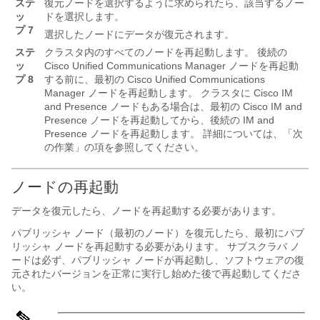
ステ
復元ノードを選択するように求められたら、該当するノー
ッ
ドを選択します。
プ 7
選択したノードにデータが復元されます。
ステ
クラスタ内のすべてのノードを再起動します。 後続の
ッ
Cisco Unified Communications Manager
ノードを再起動
プ 8
する前に、最初の
Cisco Unified Communications
Manager
ノードを再起動します。 クラスタに
Cisco IM
and Presence
ノードもある場合は、最初の
Cisco IM and
Presence
ノードを再起動してから、後続の
IM and
Presence
ノードを再起動します。 詳細については、「次
の作業」の項を参照してください。
ノードの再起動
データを復元したら、ノードを再起動する必要があります。
パブリッシャ ノード（最初のノード）を復元したら、最初にパブ
リッシャ ノードを再起動する必要があります。 サブスクラバ ノ
ードは必ず、パブリッシャ ノードが再起動し、ソフトウェアの復
元されたバージョンを正常に実行し始めた後で再起動してくださ
い。