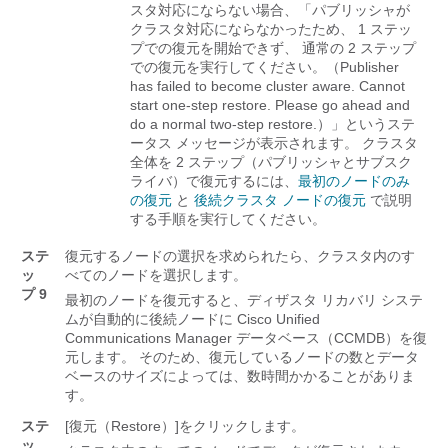
スタ対応にならない場合、「パブリッシャが
クラスタ対応にならなかったため、 1 ステッ
プでの復元を開始できず、 通常の 2 ステップ
での復元を実行してください。（Publisher
has failed to become cluster aware. Cannot
start one-step restore. Please go ahead and
do a normal two-step restore.）」というステ
ータス メッセージが表示されます。 クラスタ
全体を 2 ステップ（パブリッシャとサブスク
ライバ）で復元するには、
最初のノードのみ
の復元
と
後続クラスタ ノードの復元
で説明
する手順を実行してください。
ステ
復元するノードの選択を求められたら、クラスタ内のす
ッ
べてのノードを選択します。
プ 9
最初のノードを復元すると、ディザスタ リカバリ システ
ムが自動的に後続ノードに
Cisco Unified
Communications Manager
データベース（CCMDB）を復
元します。 そのため、復元しているノードの数とデータ
ベースのサイズによっては、数時間かかることがありま
す。
ステ
[復元（Restore）]
をクリックします。
ッ