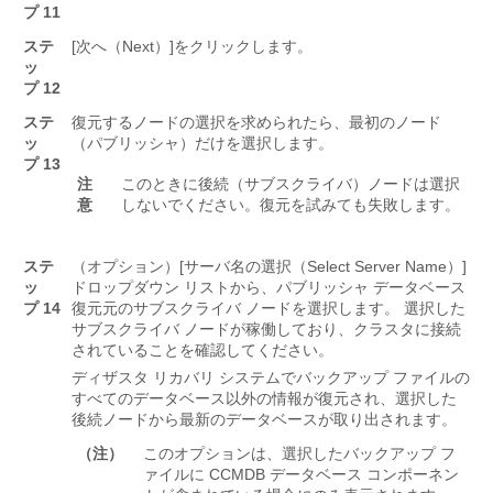
プ 11
ステ
[次へ（Next）]
をクリックします。
ッ
プ 12
ステ
復元するノードの選択を求められたら、最初のノード
ッ
（パブリッシャ）だけを選択します。
プ 13
注
このときに後続（サブスクライバ）ノードは選択
意
しないでください。復元を試みても失敗します。
ステ
（オプション）[サーバ名の選択（Select Server Name）]
ッ
ドロップダウン リストから、パブリッシャ データベース
プ 14
復元元のサブスクライバ ノードを選択します。 選択した
サブスクライバ ノードが稼働しており、クラスタに接続
されていることを確認してください。
ディザスタ リカバリ システムでバックアップ ファイルの
すべてのデータベース以外の情報が復元され、選択した
後続ノードから最新のデータベースが取り出されます。
（注）
このオプションは、選択したバックアップ フ
ァイルに CCMDB データベース コンポーネン