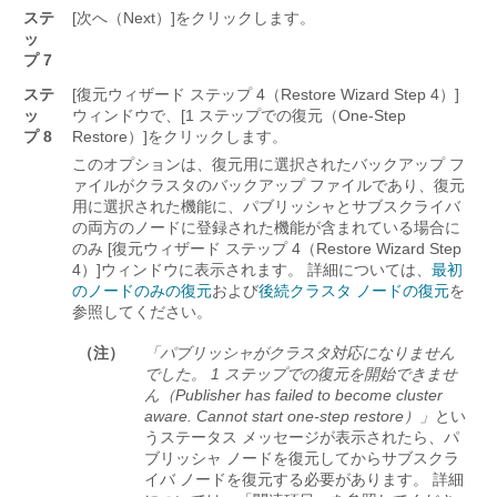
ステ
[次へ（Next）]
をクリックします。
ッ
プ 7
ステ
[復元ウィザード ステップ 4（Restore Wizard Step 4）]
ッ
ウィンドウで、[1 ステップでの復元（One-Step
プ 8
Restore）]
をクリックします。
このオプションは、復元用に選択されたバックアップ フ
ァイルがクラスタのバックアップ ファイルであり、復元
用に選択された機能に、パブリッシャとサブスクライバ
の両方のノードに登録された機能が含まれている場合に
のみ [復元ウィザード ステップ 4（Restore Wizard Step
4）]
ウィンドウに表示されます。 詳細については、
最初
のノードのみの復元
および
後続クラスタ ノードの復元
を
参照してください。
（注）
「パブリッシャがクラスタ対応になりません
でした。 1 ステップでの復元を開始できませ
ん（Publisher has failed to become cluster
aware. Cannot start one-step restore）」
とい
うステータス メッセージが表示されたら、パ
ブリッシャ ノードを復元してからサブスクラ
イバ ノードを復元する必要があります。 詳細