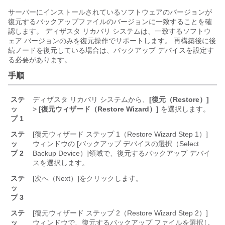
サーバーにインストールされているソフトウェアのバージョンが
復元するバックアップファイルのバージョンに一致することを確
認します。 ディザスタ リカバリ システムは、一致するソフトウ
ェア バージョンのみを復元操作でサポートします。 再構築後に後
続ノードを復元している場合は、バックアップ デバイスを設定す
る必要があります。
手順
ステ
ディザスタ リカバリ システムから、
[復元（Restore）]
ッ
>
[復元ウィザード（Restore Wizard）]
を選択します。
プ 1
ステ
[復元ウィザード ステップ 1（Restore Wizard Step 1）]
ッ
ウィンドウの [バックアップ デバイスの選択（Select
プ 2
Backup Device）]
領域で、復元するバックアップ デバイ
スを選択します。
ステ
[次へ（Next）]
をクリックします。
ッ
プ 3
ステ
[復元ウィザード ステップ 2（Restore Wizard Step 2）]
ッ
ウィンドウで、復元するバックアップ ファイルを選択し