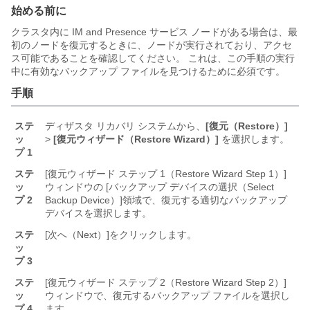
始める前に
クラスタ内に IM and Presence サービス ノードがある場合は、最
初のノードを復元するときに、ノードが実行されており、アクセ
ス可能であることを確認してください。 これは、この手順の実行
中に有効なバックアップ ファイルを見つけるために必須です。
手順
ステ
ディザスタ リカバリ システムから、
[復元（Restore）]
ッ
>
[復元ウィザード（Restore Wizard）]
を選択します。
プ 1
ステ
[復元ウィザード ステップ 1（Restore Wizard Step 1）]
ッ
ウィンドウの [バックアップ デバイスの選択（Select
プ 2
Backup Device）]
領域で、復元する適切なバックアップ
デバイスを選択します。
ステ
[次へ（Next）]
をクリックします。
ッ
プ 3
ステ
[復元ウィザード ステップ 2（Restore Wizard Step 2）]
ッ
ウィンドウで、復元するバックアップ ファイルを選択し
プ 4
ます。