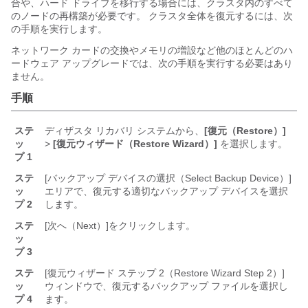
合や、ハード ドライブを移行する場合には、クラスタ内のすべて
のノードの再構築が必要です。 クラスタ全体を復元するには、次
の手順を実行します。
ネットワーク カードの交換やメモリの増設など他のほとんどのハ
ードウェア アップグレードでは、次の手順を実行する必要はあり
ません。
手順
ステ
ディザスタ リカバリ システムから、
[復元（Restore）]
ッ
>
[復元ウィザード（Restore Wizard）]
を選択します。
プ 1
ステ
[バックアップ デバイスの選択（Select Backup Device）]
ッ
エリアで、復元する適切なバックアップ デバイスを選択
プ 2
します。
ステ
[次へ（Next）]
をクリックします。
ッ
プ 3
ステ
[復元ウィザード ステップ 2（Restore Wizard Step 2）]
ッ
ウィンドウで、復元するバックアップ ファイルを選択し
プ 4
ます。