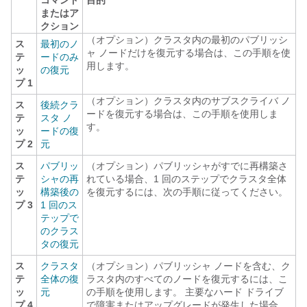
コマンド
目的
またはア
クション
（オプション）クラスタ内の最初のパブリッシ
ス
最初のノ
ャ ノードだけを復元する場合は、この手順を使
テ
ードのみ
用します。
ッ
の復元
プ 1
（オプション）クラスタ内のサブスクライバ ノ
ス
後続クラ
ードを復元する場合は、この手順を使用しま
テ
スタ ノ
す。
ッ
ードの復
プ 2
元
ス
パブリッ
（オプション）パブリッシャがすでに再構築さ
テ
シャの再
れている場合、1 回のステップでクラスタ全体
ッ
構築後の
を復元するには、次の手順に従ってください。
プ 3
1 回のス
テップで
のクラス
タの復元
ス
クラスタ
（オプション）パブリッシャ ノードを含む、ク
テ
全体の復
ラスタ内のすべてのノードを復元するには、こ
ッ
元
の手順を使用します。 主要なハード ドライブ
プ 4
で障害またはアップグレードが発生した場合