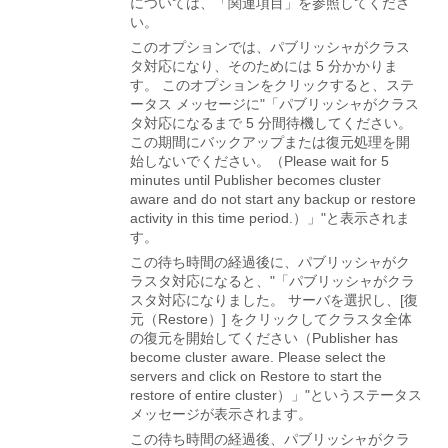
については、「関連項目」を参照してくださ
い。
このオプションでは、パブリッシャがクラス
タ対応になり、そのためには 5 分かかりま
す。 このオプションをクリックすると、ステ
ータス メッセージに
"「パブリッシャがクラス
タ対応になるまで 5 分間待機してください。
この期間にバックアップまたは復元処理を開
始しないでください。（Please wait for 5
minutes until Publisher becomes cluster
aware and do not start any backup or restore
activity in this time period.）」"
と表示されま
す。
この待ち時間の経過後に、パブリッシャがク
ラスタ対応になると、
"「パブリッシャがクラ
スタ対応になりました。 サーバを選択し、[復
元（Restore）] をクリックしてクラスタ全体
の復元を開始してください（Publisher has
become cluster aware. Please select the
servers and click on Restore to start the
restore of entire cluster）」"
というステータス
メッセージが表示されます。
この待ち時間の経過後、パブリッシャがクラ