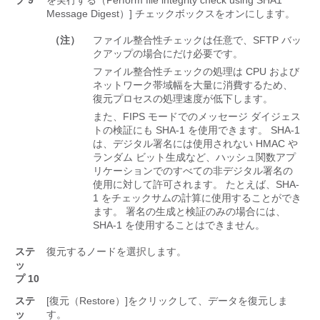
プ 9
を実行する（Perform file integrity check using SHA1
Message Digest）] チェックボックスをオンにします。
（注）
ファイル整合性チェックは任意で、SFTP バッ
クアップの場合にだけ必要です。
ファイル整合性チェックの処理は CPU および
ネットワーク帯域幅を大量に消費するため、
復元プロセスの処理速度が低下します。
また、FIPS モードでのメッセージ ダイジェス
トの検証にも SHA-1 を使用できます。 SHA-1
は、デジタル署名には使用されない HMAC や
ランダム ビット生成など、ハッシュ関数アプ
リケーションでのすべての非デジタル署名の
使用に対して許可されます。 たとえば、SHA-
1 をチェックサムの計算に使用することができ
ます。 署名の生成と検証のみの場合には、
SHA-1 を使用することはできません。
ステ
復元するノードを選択します。
ッ
プ 10
ステ
[復元（Restore）]
をクリックして、データを復元しま
ッ
す。