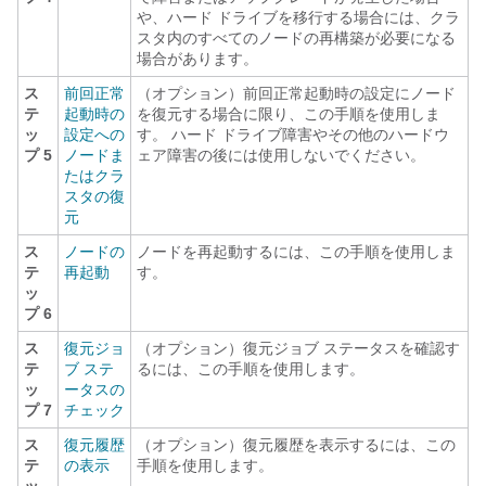
や、ハード ドライブを移行する場合には、クラ
スタ内のすべてのノードの再構築が必要になる
場合があります。
ス
前回正常
（オプション）前回正常起動時の設定にノード
テ
起動時の
を復元する場合に限り、この手順を使用しま
ッ
設定への
す。 ハード ドライブ障害やその他のハードウ
プ 5
ノードま
ェア障害の後には使用しないでください。
たはクラ
スタの復
元
ス
ノードの
ノードを再起動するには、この手順を使用しま
テ
再起動
す。
ッ
プ 6
ス
復元ジョ
（オプション）復元ジョブ ステータスを確認す
テ
ブ ステ
るには、この手順を使用します。
ッ
ータスの
プ 7
チェック
ス
復元履歴
（オプション）復元履歴を表示するには、この
テ
の表示
手順を使用します。