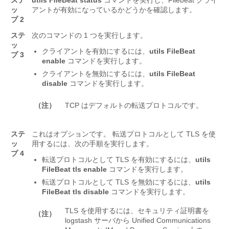
ステ
utils FileBeat status
コマンドを実行し、Filebeat クライ
ッ
アントが有効になっているかどうかを確認します。
プ 2
ステ
次のコマンドの 1 つを実行します。
ッ
クライアントを有効にするには、
utils FileBeat
プ 3
enable
コマンドを実行します。
クライアントを無効にするには、
utils FileBeat
disable
コマンドを実行します。
（注）
TCP はデフォルトの転送プロトコルです。
ステ
これはオプションです。 転送プロトコルとして TLS を使
ッ
用するには、次の手順を実行します。
プ 4
転送プロトコルとして TLS を有効にするには、
utils
FileBeat tls enable
コマンドを実行します。
転送プロトコルとして TLS を無効にするには、
utils
FileBeat tls disable
コマンドを実行します。
TLS を使用するには、セキュリティ証明書を
（注）
logstash サーバから Unified Communications