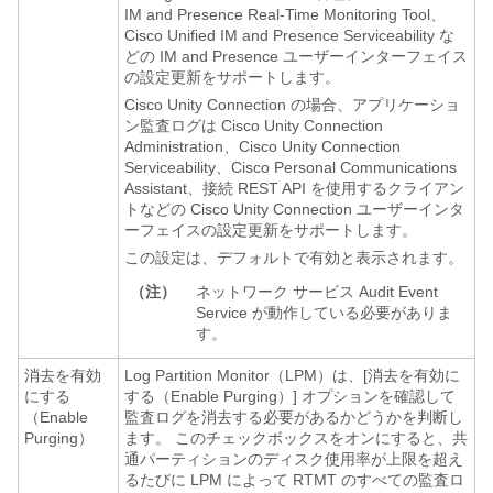
IM and Presence Real-Time Monitoring Tool
、
Cisco Unified IM and Presence Serviceability
な
どの
IM and Presence
ユーザーインターフェイス
の設定更新をサポートします。
Cisco Unity Connection
の場合、アプリケーショ
ン監査ログは
Cisco Unity Connection
Administration、
Cisco Unity Connection
Serviceability、Cisco Personal Communications
Assistant、接続 REST API を使用するクライアン
トなどの
Cisco Unity Connection
ユーザーインタ
ーフェイスの設定更新をサポートします。
この設定は、デフォルトで有効と表示されます。
（注）
ネットワーク サービス Audit Event
Service が動作している必要がありま
す。
消去を有効
Log Partition Monitor（LPM）は、[消去を有効に
にする
する（Enable Purging）] オプションを確認して
（Enable
監査ログを消去する必要があるかどうかを判断し
Purging）
ます。 このチェックボックスをオンにすると、共
通パーティションのディスク使用率が上限を超え
るたびに LPM によって RTMT のすべての監査ロ