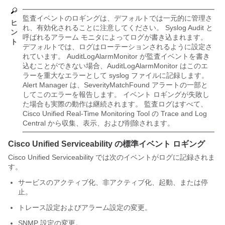
監査イベントのロギングは、デフォルトでは一元的に管理さ
ヒ
れ、有効化されることに注意してください。 Syslog Audit と
ン
呼ばれるアラーム モニタによってログが書き込まれます。
ト
デフォルトでは、ログはローテーションされるように設定さ
れています。 AuditLogAlarmMonitor が監査イベントを書き
込むことができない場合、AuditLogAlarmMonitor はこのエ
ラーを重大なエラーとして syslog ファイルに記録します。
Alert Manager は、SeverityMatchFound アラートの一部と
してこのエラーを報告します。 イベント ロギングが失敗し
た場合も実際の動作は継続されます。 監査ログはすべて、
Cisco Unified Real-Time Monitoring Tool
の Trace and Log
Central から収集、表示、および削除されます。
Cisco Unified Serviceability
の標準イベント ロギング
Cisco Unified Serviceability
では次のイベントがログに記録されま
す。
サービスのアクティブ化、非アクティブ化、起動、または停
止。
トレース設定およびアラーム設定の変更。
SNMP 設定の変更。