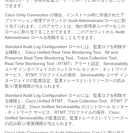
任意のユーザーを標準監査ユーザーグループに割り当てることが
できます。
Cisco Unity Connection
の場合、インストール時に作成されたア
プリケーション管理アカウントが Audit Administrator ロールに割
り当てられます。このアカウントは、他の管理者ユーザーをこの
ロールに割り当てることができます。 このアカウントから Audit
Administrator ロールを削除することもできます。
Standard Audit Log Configuration ロールには、監査ログを削除す
る権限と、
Cisco Unified Real-Time Monitoring Tool
、IM and
Presence Real-Time Monitoring Tool、Trace Collection Tool、
Real-Time Monitoring Tool（RTMT）アラート設定、Serviceability
ユーザ インターフェイスのコントロール センター - ネットワーク
サービス、RTMT プロファイルの保存、Serviceability ユーザ イン
ターフェイスの監査設定、監査トレースというリソースへの読み
取り/更新権限が与えられます。
Standard Audit Log Configuration ロールには、監査ログを削除す
る権限と、
Cisco Unified RTMT
、Trace Collection Tool、RTMT ア
ラート設定、
Cisco Unified Serviceability
のコントロール センター
- ネットワーク サービス、RTMT プロファイルの保存、
Cisco
Unified Serviceability
の監査設定、監査トレースというリソースへ
の読み取り/更新権限が与えられます。
Cisco Unity Connection
の Audit Administrator ロールに割り当て