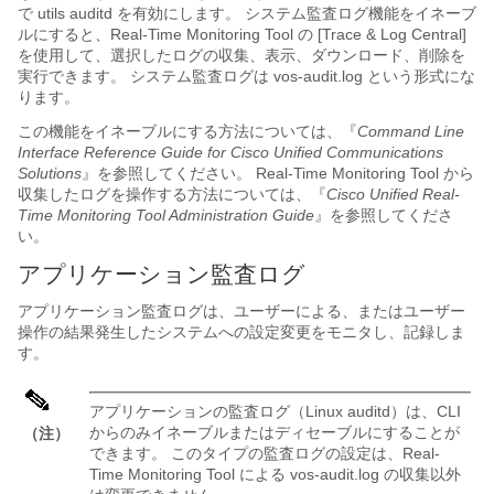
で utils auditd を有効にします。 システム監査ログ機能をイネーブ
ルにすると、Real-Time Monitoring Tool の [Trace & Log Central]
を使用して、選択したログの収集、表示、ダウンロード、削除を
実行できます。 システム監査ログは
vos-audit.log
という形式にな
ります。
この機能をイネーブルにする方法については、『
Command Line
Interface Reference Guide for Cisco Unified Communications
Solutions
』を参照してください。 Real-Time Monitoring Tool から
収集したログを操作する方法については、『
Cisco Unified Real-
Time Monitoring Tool Administration Guide
』を参照してくださ
い。
アプリケーション監査ログ
アプリケーション監査ログは、ユーザーによる、またはユーザー
操作の結果発生したシステムへの設定変更をモニタし、記録しま
す。
アプリケーションの監査ログ（Linux auditd）は、CLI
からのみイネーブルまたはディセーブルにすることが
（注）
できます。 このタイプの監査ログの設定は、Real-
Time Monitoring Tool による vos-audit.log の収集以外