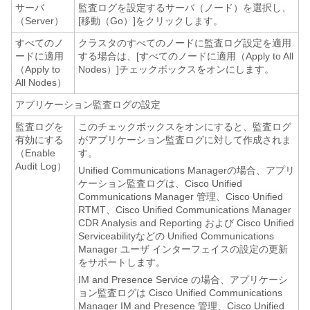
サーバ
監査ログを設定するサーバ（ノード）を選択し、
（Server）
[移動（Go）]
をクリックします。
すべてのノ
クラスタのすべてのノードに監査ログ設定を適用
ードに適用
する場合は、[すべてのノードに適用（Apply to All
（Apply to
Nodes）]
チェックボックスをオンにします。
All Nodes）
アプリケーション監査ログの設定
監査ログを
このチェックボックスをオンにすると、監査ログ
有効にする
がアプリケーション監査ログに対して作成されま
（Enable
す。
Audit Log）
Unified Communications Managerの場合、アプリ
ケーション監査ログは、Cisco Unified
Communications Manager 管理、
Cisco Unified
RTMT
、Cisco Unified Communications Manager
CDR Analysis and Reporting および
Cisco Unified
Serviceability
などの Unified Communications
Manager ユーザ インターフェイスの設定の更新
をサポートします。
IM and Presence Service
の場合、アプリケーシ
ョン監査ログは Cisco Unified Communications
Manager IM and Presence 管理、
Cisco Unified