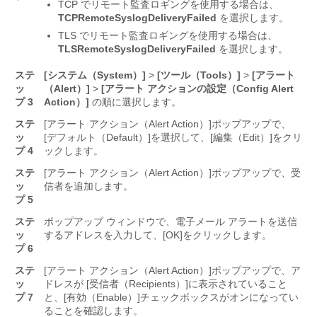
TCP でリモート監査ロギングを使用する場合は、
TCPRemoteSyslogDeliveryFailed
を選択します。
TLS でリモート監査ロギングを使用する場合は、
TLSRemoteSyslogDeliveryFailed
を選択します。
ステ
[システム（System）]
>
[ツール（Tools）]
>
[アラート
ッ
（Alert）]
>
[アラート アクションの設定（Config Alert
プ 3
Action）]
の順に選択します。
ステ
[アラート アクション（Alert Action）]
ポップアップで、
ッ
[デフォルト（Default）]
を選択して、[編集（Edit）]
をクリ
プ 4
ックします。
ステ
[アラート アクション（Alert Action）]
ポップアップで、受
ッ
信者を追加
します。
プ 5
ステ
ポップアップ ウィンドウで、電子メール アラートを送信
ッ
するアドレスを入力して、[OK]
をクリックします。
プ 6
ステ
[アラート アクション（Alert Action）]
ポップアップで、ア
ッ
ドレスが [受信者（Recipients）]
に表示されていること
プ 7
と、[有効（Enable）]
チェックボックスがオンになってい
ることを確認します。