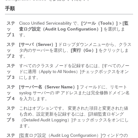
手順
ステ
Cisco Unified Serviceability で、
[ツール（Tools）]
>
[監
ッ
査ログ設定（Audit Log Configuration）]
を選択しま
プ 1
す。
ステ
[サーバ（Server）]
ドロップダウンメニューから、クラス
ッ
タ内のサーバーを選択し、
[実行（Go）]
をクリックしま
プ 2
す。
ステ
すべてのクラスタ ノードを記録するには、[すべてのノー
ッ
ドに適用（Apply to All Nodes）]
チェックボックスをオン
プ 3
にします。
ステ
[サーバー名（Server Name）]
フィールドに、リモート
ッ
syslog サーバーの IP アドレスまたは完全修飾ドメイン名
プ 4
を入力します。
ステ
これはオプションです。 変更された項目と変更された値
ッ
も含め、設定更新を記録するには、[詳細監査ロギング
プ 5
（Detailed Audit Logging）]
チェックボックスをオンにし
ます。
ステ
[監査ログ設定（Audit Log Configuration）]
ウィンドウの