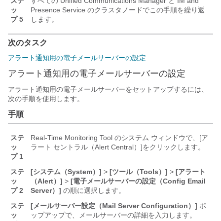
ステ
すべての Unified Communications Manager と IM and
ッ
Presence Service のクラスタノードでこの手順を繰り返
プ 5
します。
次のタスク
アラート通知用の電子メールサーバーの設定
アラート通知用の電子メールサーバーの設定
アラート通知用の電子メールサーバーをセットアップするには、
次の手順を使用します。
手順
ステ
Real-Time Monitoring Tool のシステム ウィンドウで、[ア
ッ
ラート セントラル（Alert Central）]
をクリックします。
プ 1
ステ
[システム（System）]
>
[ツール（Tools）]
>
[アラート
ッ
（Alert）]
>
[電子メールサーバーの設定（Config Email
プ 2
Server）]
の順に選択します。
ステ
[メールサーバー設定（Mail Server Configuration）]
ポ
ッ
ップアップで、メールサーバーの詳細を入力します。