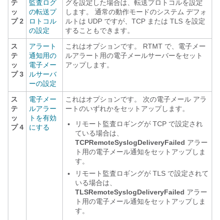
テ
監査ログ
グを設定した場合は、転送プロトコルを設定
ッ
の転送プ
します。 通常の動作モードのシステム デフォ
プ 2
ロトコル
ルトは UDP ですが、
TCP または TLS
を設定
の設定
することもできます。
ス
アラート
これはオプションです。 RTMT で、電子メー
テ
通知用の
ルアラート用の電子メールサーバーをセット
ッ
電子メー
アップします。
プ 3
ルサーバ
ーの設定
ス
電子メー
これはオプションです。 次の電子メール アラ
テ
ルアラー
ートのいずれかをセットアップします。
ッ
トを有効
リモート監査ロギングが TCP で設定され
プ 4
にする
ている場合は、
TCPRemoteSyslogDeliveryFailed
アラー
ト用の電子メール通知をセットアップしま
す。
リモート監査ロギングが TLS で設定されて
いる場合は、
TLSRemoteSyslogDeliveryFailed
アラー
ト用の電子メール通知をセットアップしま
す。