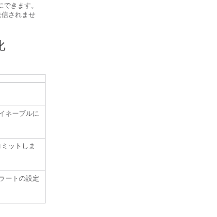
にできます。
送信されませ
化
をイネーブルに
コミットしま
アラートの設定