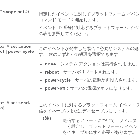
 #
scope
pef
id
指定したイベントに対してプラットフォーム イベン
コマンド モードを開始します。
イベント ID 番号に対応するプラットフォーム イベ
の表を参照してください。
/pef #
set
action
このイベントが発生した場合に必要なシステムの処
ot
|
power-cycle
す。 次のいずれかの処理を選択できます。
none
：システム アクションは実行されません
reboot
：サーバがリブートされます。
power-cycle
：サーバの電源が再投入されます
power-off
：サーバの電源がオフになります。
/pef #
set
send-
このイベントに対するプラットフォーム イベント 
no
}
信をイネーブルまたはディセーブルにします。
（注）
送信するアラートについて、フィルタ 
しく設定し、プラットフォーム イベン
をイネーブルにする必要があります。