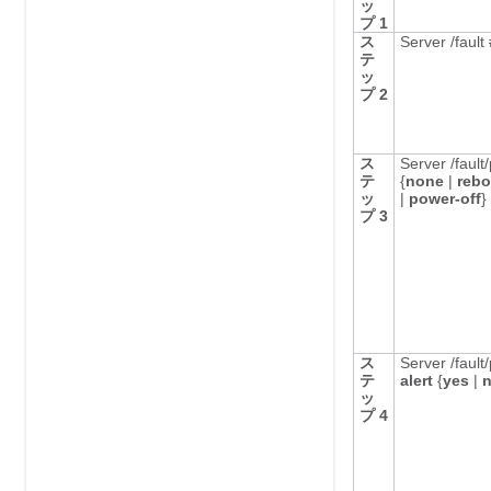
ッ
プ 1
ス
Server /fault
テ
ッ
プ 2
ス
Server /fault
テ
{
none
|
rebo
ッ
|
power-off
}
プ 3
ス
Server /fault
テ
alert
{
yes
|
ッ
プ 4