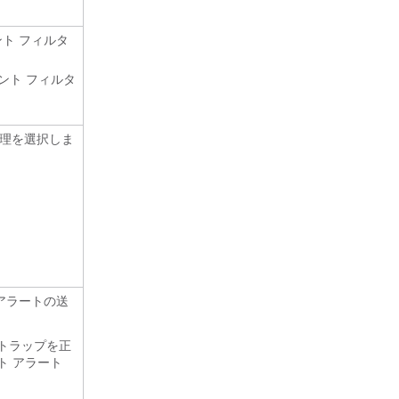
ト フィルタ
ント フィルタ
理を選択しま
。
。
アラートの送
トラップを正
ト アラート