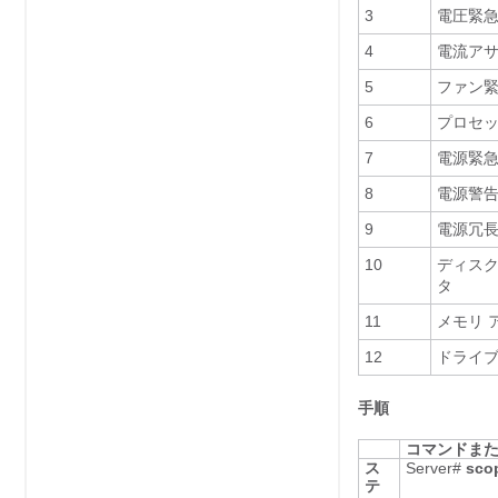
3
電圧緊急
4
電流アサ
5
ファン緊
6
プロセッ
7
電源緊急
8
電源警告
9
電源冗
10
ディスク
タ
11
メモリ 
12
ドライブ
手順
コマンドま
ス
Server#
sco
テ