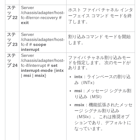
ステ
Server
ホスト ファイバ チャネル インタ
ッ
/chassis/adapter/host-
ーフェイス コマンド モードを終
プ 22
fc-if/error-recovery #
了します。
exit
ステ
Server
割り込みコマンド モードを開始
ッ
/chassis/adapter/host-
します。
プ 23
fc-if #
scope
interrupt
ステ
Server
ファイバ チャネル割り込みモー
ッ
/chassis/adapter/host-
ドを指定します。 次のモードが
プ 24
fc-if/interrupt #
set
あります。
interrupt-mode
{
intx
|
msi
|
msix
}
intx
：ラインベースの割り込
み（INTx）
msi
：メッセージ シグナル割
り込み（MSI）
msix
：機能拡張されたメッセ
ージ シグナル割り込み
（MSIx）。 これは推奨オプ
ションであり、デフォルトに
なっています。