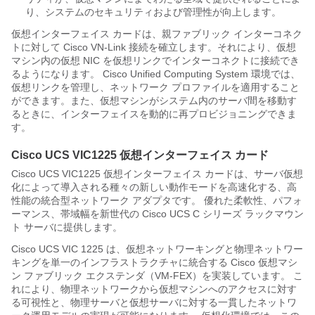
り、システムのセキュリティおよび管理性が向上します。
仮想インターフェイス カードは、親ファブリック インターコネク
トに対して Cisco VN-Link 接続を確立します。それにより、仮想
マシン内の仮想 NIC を仮想リンクでインターコネクトに接続でき
るようになります。
Cisco Unified Computing System
環境では、
仮想リンクを管理し、ネットワーク プロファイルを適用すること
ができます。また、仮想マシンがシステム内のサーバ間を移動す
るときに、インターフェイスを動的に再プロビジョニングできま
す。
Cisco UCS VIC1225 仮想インターフェイス カード
Cisco UCS VIC1225 仮想インターフェイス カード
は、サーバ仮想
化によって導入される種々の新しい動作モードを高速化する、高
性能の統合型ネットワーク アダプタです。 優れた柔軟性、パフォ
ーマンス、帯域幅を新世代の
Cisco UCS C シリーズ ラックマウン
ト サーバ
に提供します。
Cisco UCS VIC 1225 は、仮想ネットワーキングと物理ネットワー
キングを単一のインフラストラクチャに統合する Cisco 仮想マシ
ン ファブリック エクステンダ（VM-FEX）を実装しています。 こ
れにより、物理ネットワークから仮想マシンへのアクセスに対す
る可視性と、物理サーバと仮想サーバに対する一貫したネットワ