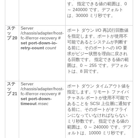
す。 指定できる値の範囲は、0
～ 240000 です。デフォルト
は、30000 ミリ秒です。
ステ
Server
ポート ダウン I/O 再試行回数値
ッ
/chassis/adapter/host-
を指定します。ポートが使用不
プ 20
fc-if/error-recovery #
可能であるとシステムが判断す
set
port-down-io-
retry-count
count
る前に、そのポートへの I/O 要
求がビジー状態を理由に戻され
る回数です。 指定できる値の範
囲は、0 ～ 255 です。デフォル
トは、8 回です。
ステ
Server
ポート ダウン タイムアウト値を
ッ
/chassis/adapter/host-
指定します。リモート ファイバ
プ 21
fc-if/error-recovery #
チャネル ポートが使用不可能で
set
port-down-
timeout
msec
あることを SCSI 上位層に通知す
る前に、そのポートがオフライ
ンになっていなければならない
ミリ秒数です。 指定できる値の
範囲は、0 ～ 240000 です。デフ
ォルトは、10000 ミリ秒です。