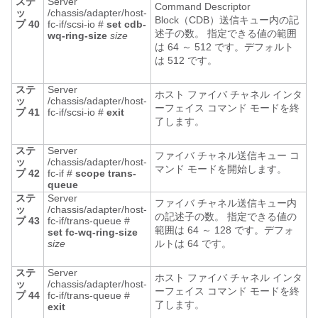
ステ
Server
Command Descriptor
ッ
/chassis/adapter/host-
Block（CDB）送信キュー内の記
プ 40
fc-if/scsi-io #
set
cdb-
述子の数。 指定できる値の範囲
wq-ring-size
size
は 64 ～ 512 です。デフォルト
は 512 です。
ステ
Server
ホスト ファイバ チャネル インタ
ッ
/chassis/adapter/host-
ーフェイス コマンド モードを終
プ 41
fc-if/scsi-io #
exit
了します。
ステ
Server
ファイバ チャネル送信キュー コ
ッ
/chassis/adapter/host-
マンド モードを開始します。
プ 42
fc-if #
scope
trans-
queue
ステ
Server
ファイバ チャネル送信キュー内
ッ
/chassis/adapter/host-
の記述子の数。 指定できる値の
プ 43
fc-if/trans-queue #
範囲は 64 ～ 128 です。デフォ
set
fc-wq-ring-size
size
ルトは 64 です。
ステ
Server
ホスト ファイバ チャネル インタ
ッ
/chassis/adapter/host-
ーフェイス コマンド モードを終
プ 44
fc-if/trans-queue #
了します。
exit