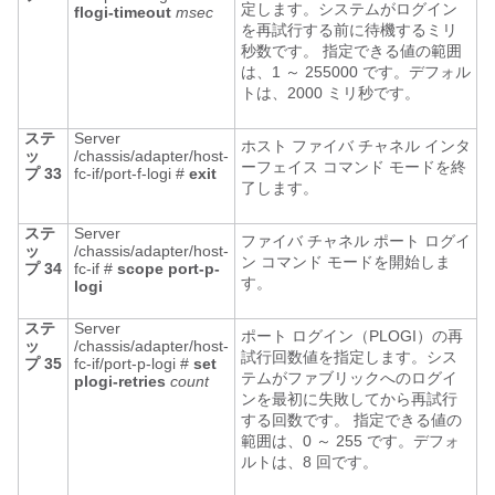
定します。システムがログイン
flogi-timeout
msec
を再試行する前に待機するミリ
秒数です。 指定できる値の範囲
は、1 ～ 255000 です。デフォル
トは、2000 ミリ秒です。
ステ
Server
ホスト ファイバ チャネル インタ
ッ
/chassis/adapter/host-
ーフェイス コマンド モードを終
プ 33
fc-if/port-f-logi #
exit
了します。
ステ
Server
ファイバ チャネル ポート ログイ
ッ
/chassis/adapter/host-
ン コマンド モードを開始しま
プ 34
fc-if #
scope
port-p-
す。
logi
ステ
Server
ポート ログイン（PLOGI）の再
ッ
/chassis/adapter/host-
試行回数値を指定します。シス
プ 35
fc-if/port-p-logi #
set
テムがファブリックへのログイ
plogi-retries
count
ンを最初に失敗してから再試行
する回数です。 指定できる値の
範囲は、0 ～ 255 です。デフォ
ルトは、8 回です。