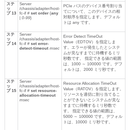
ステ
Server
PCIe バスのデバイス番号割り当
ッ
/chassis/adapter/host-
てについて、このデバイスの相
プ 13
fc-if #
set
order
{
any
対順序を指定します。デフォル
|
0-99
}
トは any です。
ステ
Server
Error Detect TimeOut
ッ
/chassis/adapter/host-
Value（EDTOV）を指定しま
プ 14
fc-if #
set
error-
す。エラーが発生したとシステ
detect-timeout
msec
ムが見なすまでに待機するミリ
秒数です。 指定できる値の範囲
は、1000 ～ 100000 です。デフ
ォルトは、2000 ミリ秒です。
ステ
Server
Resource Allocation TimeOut
ッ
/chassis/adapter/host-
Value（RATOV）を指定します。
プ 15
fc-if #
set
resource-
リソースを適切に割り当てるこ
allocation-timeout
msec
とができないとシステムが見な
すまでに待機するミリ秒数で
す。 指定できる値の範囲は、
5000 ～ 100000 です。デフォル
トは、10000 ミリ秒です。