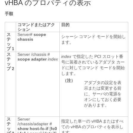
vHBA のプロパティの表示
手順
コマンドまたはアク
目的
ション
ス
Server#
scope
シャーシ コマンド モードを開始し
テ
chassis
ます。
ッ
プ 1
ス
Server /chassis #
index
で指定した PCI スロット番
テ
scope adapter
index
号に装着されているアダプタ カー
ッ
ドに対してコマンド モードを開始
プ 2
します。
（注）
アダプタの設定を表
示または変更する前
に、サーバの電源を
オンにしておく必要
があります。
ス
Server
指定した単一の vHBA またはすべ
テ
/chassis/adapter #
ての vHBA のプロパティを表示し
ッ
show
host-fc-if
[
fc0
ます。