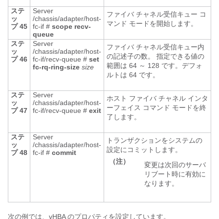
ステ
Server
ファイバ チャネル受信キュー コ
ッ
/chassis/adapter/host-
マンド モードを開始します。
プ 45
fc-if #
scope
recv-
queue
ステ
Server
ファイバ チャネル受信キュー内
ッ
/chassis/adapter/host-
の記述子の数。 指定できる値の
プ 46
fc-if/recv-queue #
set
範囲は 64 ～ 128 です。デフォ
fc-rq-ring-size
size
ルトは 64 です。
ステ
Server
ホスト ファイバ チャネル インタ
ッ
/chassis/adapter/host-
ーフェイス コマンド モードを終
プ 47
fc-if/recv-queue #
exit
了します。
ステ
Server
トランザクションをシステムの
ッ
/chassis/adapter/host-
設定にコミットします。
プ 48
fc-if #
commit
（注）
変更は次回のサーバ
リブート時に有効に
なります。
次の例では、vHBA のプロパティを設定しています。