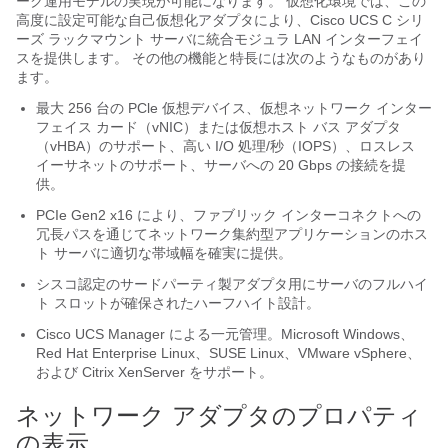
ーク運用モデルの実現が可能になります。 仮想化環境では、この
高度に設定可能な自己仮想化アダプタにより、
Cisco UCS C シリ
ーズ ラックマウント サーバ
に統合モジュラ LAN インターフェイ
スを提供します。 その他の機能と特長には次のようなものがあり
ます。
最大 256 台の PCle 仮想デバイス、仮想ネットワーク インター
フェイス カード（vNIC）または仮想ホスト バス アダプタ
（vHBA）のサポート、高い I/O 処理/秒（IOPS）、ロスレス
イーサネットのサポート、サーバへの 20 Gbps の接続を提
供。
PCIe Gen2 x16 により、ファブリック インターコネクトへの
冗長パスを通じてネットワーク集約型アプリケーションのホス
ト サーバに適切な帯域幅を確実に提供。
シスコ認定のサードパーティ製アダプタ用にサーバのフルハイ
ト スロットが確保されたハーフハイト設計。
Cisco UCS Manager
による一元管理。Microsoft Windows、
Red Hat Enterprise Linux、SUSE Linux、VMware vSphere、
および Citrix XenServer をサポート。
ネットワーク アダプタのプロパティ
の表示