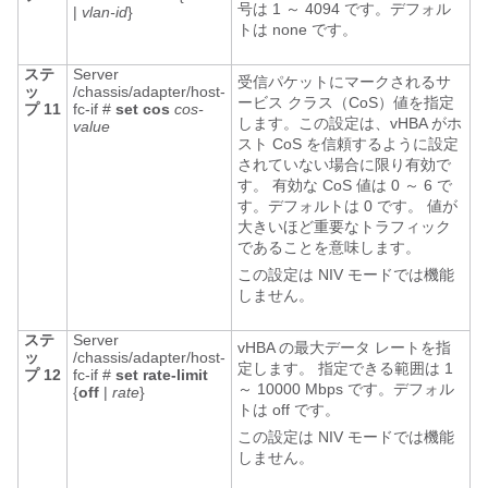
号は 1 ～ 4094 です。デフォル
|
vlan-id
}
トは none です。
ステ
Server
受信パケットにマークされるサ
ッ
/chassis/adapter/host-
ービス クラス（CoS）値を指定
プ 11
fc-if #
set
cos
cos-
します。この設定は、vHBA がホ
value
スト CoS を信頼するように設定
されていない場合に限り有効で
す。 有効な CoS 値は 0 ～ 6 で
す。デフォルトは 0 です。 値が
大きいほど重要なトラフィック
であることを意味します。
この設定は NIV モードでは機能
しません。
ステ
Server
vHBA の最大データ レートを指
ッ
/chassis/adapter/host-
定します。 指定できる範囲は 1
プ 12
fc-if #
set
rate-limit
～ 10000 Mbps です。デフォル
{
off
|
rate
}
トは off です。
この設定は NIV モードでは機能
しません。