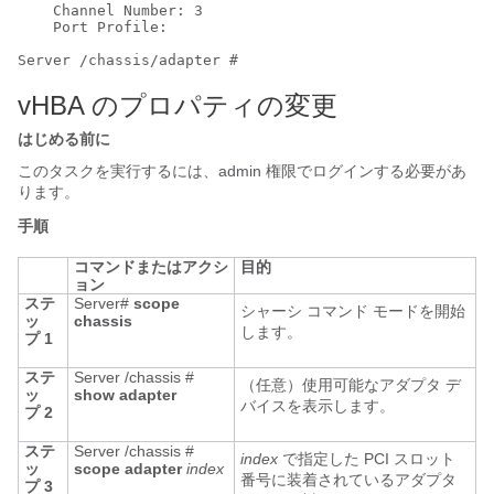
    Channel Number: 3

    Port Profile:

vHBA のプロパティの変更
はじめる前に
このタスクを実行するには、admin 権限でログインする必要があ
ります。
手順
コマンドまたはアクシ
目的
ョン
ステ
Server#
scope
シャーシ コマンド モードを開始
ッ
chassis
します。
プ 1
ステ
Server /chassis #
（任意）使用可能なアダプタ デ
ッ
show
adapter
バイスを表示します。
プ 2
ステ
Server /chassis #
index
で指定した PCI スロット
ッ
scope adapter
index
番号に装着されているアダプタ
プ 3