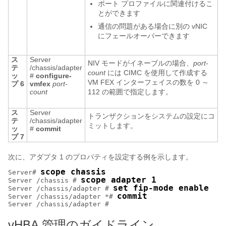
ポート プロファイルに関連付けるこ
とができます
通信の問題がある場合に別の vNIC
にフェールオーバーできます
ス
Server
NIV モードがイネーブルの場合、
port-
テ
/chassis/adapter
count
には CIMC を使用して作成する
ッ
#
configure-
VM FEX インターフェイスの数を 0 ～
プ 6
vmfex
port-
count
112 の範囲で指定します。
ス
Server
トランザクションをシステムの設定にコ
テ
/chassis/adapter
ミットします。
ッ
#
commit
プ 7
次に、アダプタ 1 のプロパティを設定する例を示します。
scope chassis
Server# 
scope adapter 1
Server /chassis # 
set fip-mode enable
Server /chassis/adapter # 
commit
Server /chassis/adapter *# 
vHBA 管理のガイドライン