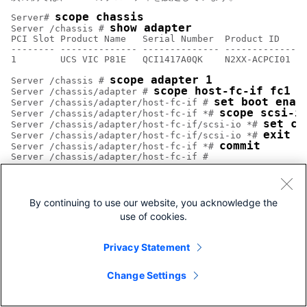
scope chassis
Server# 
show adapter
Server /chassis # 
PCI Slot Product Name   Serial Number  Product ID     
-------- -------------- -------------- -------------- 
1        UCS VIC P81E   QCI1417A0QK    N2XX-ACPCI01   
scope adapter 1
Server /chassis # 
scope host-fc-if fc1
Server /chassis/adapter # 
set boot enab
Server /chassis/adapter/host-fc-if # 
scope scsi-i
Server /chassis/adapter/host-fc-if *# 
set cd
Server /chassis/adapter/host-fc-if/scsi-io *# 
exit
Server /chassis/adapter/host-fc-if/scsi-io *# 
commit
Server /chassis/adapter/host-fc-if *# 
次の作業
By continuing to use our website, you acknowledge the
サーバをリブートして変更を適用します。
use of cookies.
vHBA の作成
Privacy Statement
アダプタは 2 つの固定 vHBA を備えています。 NIV モードがイネ
ーブルの場合、最大 16 個の追加 vHBA を作成できます。
Change Settings
はじめる前に