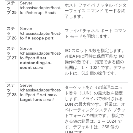
ステ
Server
ホスト ファイバ チャネル インタ
ッ
/chassis/adapter/host-
ーフェイス コマンド モードを終
プ 25
fc-if/interrupt #
exit
了します。
ステ
Server
ファイバ チャネル ポート コマン
ッ
/chassis/adapter/host-
ド モードを開始します。
プ 26
fc-if #
scope
port
ステ
Server
I/O スロットル数を指定します。
ッ
/chassis/adapter/host-
vHBA 内に同時に保留可能な I/O
プ 27
fc-if/port #
set
操作の数です。 指定できる値の
outstanding-io-
count
count
範囲は、1 ～ 1024 です。デフォ
ルトは、512 個の操作です。
ステ
Server
ターゲットあたりの論理ユニッ
ッ
/chassis/adapter/host-
ト番号（LUN）の最大数を指定
プ 28
fc-if/port #
set
max-
します。ドライバで検出される
target-luns
count
LUN の最大数です。 通常は、オ
ペレーティング システム プラッ
トフォームの制限です。 指定で
きる値の範囲は、1 ～ 1024 で
す。デフォルトは、256 個の
LUN です。