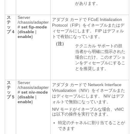
があります。
ス
Server
アダプタ カードで FCoE Initialization
テ
/chassis/adapter
Protocol（FIP）をイネーブルまたはデ
ッ
#
set
fip-mode
ィセーブルにします。 FIP はデフォル
プ 4
{
disable
|
enable
}
トで有効になっています。
（注）
テクニカル サポートの担
当者から明確に指示された
場合にだけ、このオプショ
ンをディセーブルにするこ
とを推奨します。
ス
Server
アダプタ カードで Network Interface
テ
/chassis/adapter
Virtualization（NIV）をイネーブルまた
ッ
#
set
niv-mode
はディセーブルにします。 NIV はデフ
プ 5
{
disable
|
enable
}
ォルトで無効になっています。
NIV モードがイネーブルな場合、vNIC
は以下の操作を実行できます。
特定のチャネルに割り当てることが
できます