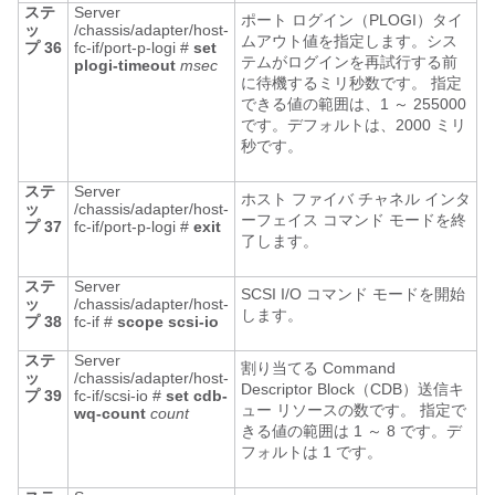
ステ
Server
ポート ログイン（PLOGI）タイ
ッ
/chassis/adapter/host-
ムアウト値を指定します。シス
プ 36
fc-if/port-p-logi #
set
テムがログインを再試行する前
plogi-timeout
msec
に待機するミリ秒数です。 指定
できる値の範囲は、1 ～ 255000
です。デフォルトは、2000 ミリ
秒です。
ステ
Server
ホスト ファイバ チャネル インタ
ッ
/chassis/adapter/host-
ーフェイス コマンド モードを終
プ 37
fc-if/port-p-logi #
exit
了します。
ステ
Server
SCSI I/O コマンド モードを開始
ッ
/chassis/adapter/host-
します。
プ 38
fc-if #
scope
scsi-io
ステ
Server
割り当てる Command
ッ
/chassis/adapter/host-
Descriptor Block（CDB）送信キ
プ 39
fc-if/scsi-io #
set
cdb-
ュー リソースの数です。 指定で
wq-count
count
きる値の範囲は 1 ～ 8 です。デ
フォルトは 1 です。