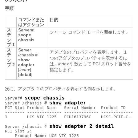
手順
コマンドまた
目的
はアクション
ス
Server#
シャーシ コマンド モードを開始します。
テ
scope
ッ
chassis
プ 1
ス
Server
アダプタのプロパティを表示します。 1
テ
/chassis #
つのアダプタのプロパティを表示するに
ッ
show
は、
index
引数として PCI スロット番号を
プ 2
adapter
[
index
]
指定します。
[
detail
]
次に、アダプタ 2 のプロパティを表示する例を示します。
scope chassis
Server# 
show adapter
Server /chassis # 
PCI Slot Product Name   Serial Number  Product ID     
-------- -------------- -------------- -------------- 
1        UCS VIC 1225   FCH1613796C    UCSC-PCIE-C... 
show adapter 2 detail
Server /chassis # 
PCI Slot 2:

    Product Name: UCS VIC 1225
