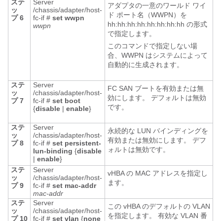
ステ
Server
アダプタの一意のワールド ワイ
ッ
/chassis/adapter/host-
ド ポート名（WWPN）を
プ 6
fc-if #
set
wwpn
hh:hh:hh:hh:hh:hh:hh:hh の形式
wwpn
で指定します。
このコマンドで指定しない場
合、WWPN はシステムによって
自動的に生成されます。
ステ
Server
FC SAN ブートを有効または無
ッ
/chassis/adapter/host-
効にします。 デフォルトは無効
プ 7
fc-if #
set
boot
です。
{
disable
|
enable
}
ステ
Server
永続的な LUN バインディングを
ッ
/chassis/adapter/host-
有効または無効にします。 デフ
プ 8
fc-if #
set
persistent-
ォルトは無効です。
lun-binding
{
disable
|
enable
}
ステ
Server
vHBA の MAC アドレスを指定し
ッ
/chassis/adapter/host-
ます。
プ 9
fc-if #
set
mac-addr
mac-addr
ステ
Server
この vHBA のデフォルトの VLAN
ッ
/chassis/adapter/host-
を指定します。 有効な VLAN 番
プ 10
fc-if #
set
vlan
{
none