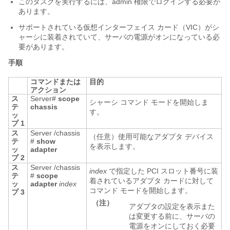
このタスクを実行するには、admin 権限でログインする必要が
あります。
サポートされている仮想インターフェイス カード（VIC）がシ
ャーシに装着されていて、サーバの電源がオンになっている必
要があります。
手順
コマンドまたは
目的
アクション
ス
Server#
scope
シャーシ コマンド モードを開始しま
テ
chassis
す。
ッ
プ 1
ス
Server /chassis
（任意）使用可能なアダプタ デバイス
テ
#
show
を表示します。
ッ
adapter
プ 2
ス
Server /chassis
index
で指定した PCI スロット番号に装
テ
#
scope
着されているアダプタ カードに対して
ッ
adapter
index
コマンド モードを開始します。
プ 3
（注）
アダプタの設定を表示また
は変更する前に、サーバの
電源をオンにしておく必要