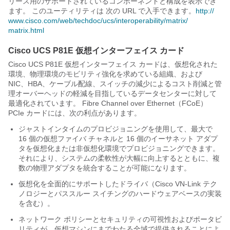
リース用のサポートされているコンポーネントと構成を表示でき
ます。 このユーティリティは
次の URL で入手できます。
http:/​/​
www.cisco.com/​web/​techdoc/​ucs/​interoperability/​matrix/​
matrix.html
Cisco UCS P81E 仮想インターフェイス カード
Cisco UCS P81E 仮想インターフェイス カード
は、仮想化された
環境、物理環境のモビリティ強化を求めている組織、および
NIC、HBA、ケーブル配線、スイッチの減少によるコスト削減と管
理オーバーヘッドの軽減を目指しているデータセンターに対して
最適化されています。 Fibre Channel over Ethernet（FCoE）
PCIe カードには、次の利点があります。
ジャストインタイムのプロビジョニングを使用して、最大で
16 個の仮想ファイバ チャネルと 16 個のイーサネット アダプ
タを仮想化または非仮想化環境でプロビジョニングできます。
それにより、システムの柔軟性が大幅に向上するとともに、複
数の物理アダプタを統合することが可能になります。
仮想化を全面的にサポートしたドライバ（Cisco VN-Link テク
ノロジーとパススルー スイチングのハードウェアベースの実装
を含む）。
ネットワーク ポリシーとセキュリティの可視性およびポータビ
リティが、仮想マシンにまでわたる全域で提供されることによ