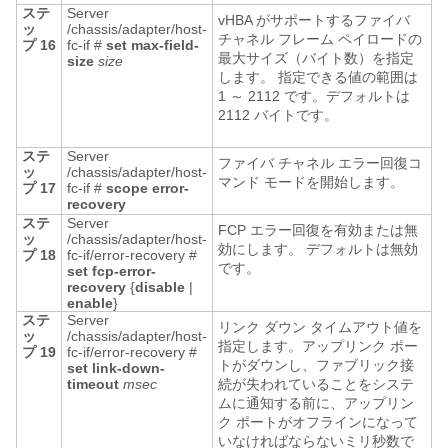
ステ
Server
vHBA がサポートするファイバ
ッ
/chassis/adapter/host-
チャネル フレーム ペイロードの
プ 16
fc-if #
set
max-field-
最大サイズ（バイト数）を指定
size
size
します。 指定できる値の範囲は
1 ～ 2112 です。デフォルトは
2112 バイトです。
ステ
Server
ファイバ チャネル エラー回復コ
ッ
/chassis/adapter/host-
マンド モードを開始します。
プ 17
fc-if #
scope
error-
recovery
ステ
Server
FCP エラー回復を有効または無
ッ
/chassis/adapter/host-
効にします。 デフォルトは無効
プ 18
fc-if/error-recovery #
です。
set
fcp-error-
recovery
{
disable
|
enable
}
ステ
Server
リンク ダウン タイムアウト値を
ッ
/chassis/adapter/host-
指定します。アップリンク ポー
プ 19
fc-if/error-recovery #
トがダウンし、ファブリック接
set
link-down-
timeout
msec
続が失われていることをシステ
ムに通知する前に、アップリン
ク ポートがオフラインになって
いなければならないミリ秒数で