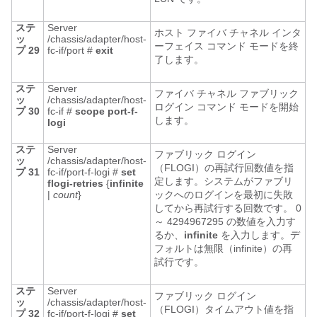
ステ
Server
ホスト ファイバ チャネル インタ
ッ
/chassis/adapter/host-
ーフェイス コマンド モードを終
プ 29
fc-if/port #
exit
了します。
ステ
Server
ファイバ チャネル ファブリック
ッ
/chassis/adapter/host-
ログイン コマンド モードを開始
プ 30
fc-if #
scope
port-f-
します。
logi
ステ
Server
ファブリック ログイン
ッ
/chassis/adapter/host-
（FLOGI）の再試行回数値を指
プ 31
fc-if/port-f-logi #
set
定します。システムがファブリ
flogi-retries
{
infinite
|
count
}
ックへのログインを最初に失敗
してから再試行する回数です。 0
～ 4294967295 の数値を入力す
るか、
infinite
を入力します。デ
フォルトは無限（infinite）の再
試行です。
ステ
Server
ファブリック ログイン
ッ
/chassis/adapter/host-
（FLOGI）タイムアウト値を指
プ 32
fc-if/port-f-logi #
set