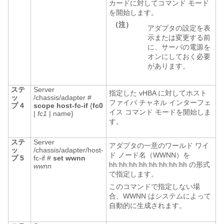
カードに対してコマンド モード
を開始します。
（注）
アダプタの設定を表
示または変更する前
に、サーバの電源を
オンにしておく必要
があります。
ステ
Server
指定した vHBA に対してホスト
ッ
/chassis/adapter #
ファイバ チャネル インターフェ
プ 4
scope
host-fc-if
{
fc0
イス コマンド モードを開始しま
|
fc1
| name}
す。
ステ
Server
アダプタの一意のワールド ワイ
ッ
/chassis/adapter/host-
ド ノード名（WWNN）を
プ 5
fc-if #
set
wwnn
hh:hh:hh:hh:hh:hh:hh:hh の形式
wwnn
で指定します。
このコマンドで指定しない場
合、WWNN はシステムによって
自動的に生成されます。