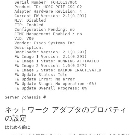
    Serial Number: FCH1613796C

    Product ID: UCSC-PCIE-CSC-02

    Adapter Hardware Revision: 4

    Current FW Version: 2.1(0.291)

    NIV: Disabled

    FIP: Enabled

    Configuration Pending: no

    CIMC Management Enabled : no

    VID: V00

    Vendor: Cisco Systems Inc

    Description:

    Bootloader Version: 2.1(0.291)

    FW Image 1 Version: 2.1(0.291)

    FW Image 1 State: RUNNING ACTIVATED

    FW Image 2 Version: 1.6(0.547)

    FW Image 2 State: BACKUP INACTIVATED

    FW Update Status: Idle

    FW Update Error: No error

    FW Update Stage: No operation (0%)

    FW Update Overall Progress: 0%

ネットワーク アダプタのプロパティ
の設定
はじめる前に