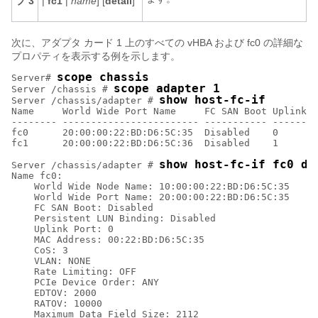
プ 3
|
fc1
|
name
] [
detail
]
次に、アダプタ カード 1 上のすべての vHBA および fc0 の詳細な
プロパティを表示する例を示します。
scope chassis
Server# 
scope adapter 1
Server /chassis # 
show host-fc-if
Server /chassis/adapter # 
Name     World Wide Port Name     FC SAN Boot Uplink P
-------- ------------------------ ----------- --------
fc0      20:00:00:22:BD:D6:5C:35  Disabled    0       
fc1      20:00:00:22:BD:D6:5C:36  Disabled    1       
show host-fc-if fc0 de
Server /chassis/adapter # 
Name fc0:

    World Wide Node Name: 10:00:00:22:BD:D6:5C:35

    World Wide Port Name: 20:00:00:22:BD:D6:5C:35

    FC SAN Boot: Disabled

    Persistent LUN Binding: Disabled

    Uplink Port: 0

    MAC Address: 00:22:BD:D6:5C:35

    CoS: 3

    VLAN: NONE

    Rate Limiting: OFF

    PCIe Device Order: ANY

    EDTOV: 2000

    RATOV: 10000

    Maximum Data Field Size: 2112
