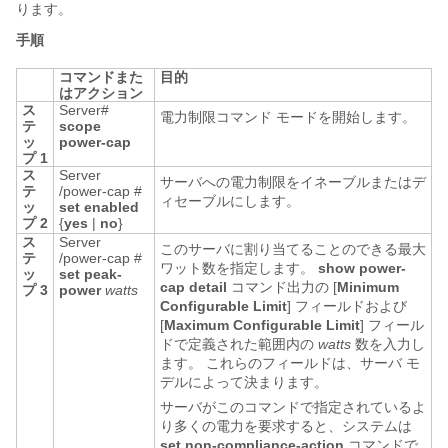
ります。
手順
コマンドまた
目的
はアクション
ス
Server#
電力制限コマンド モードを開始します。
テ
scope
ッ
power-cap
プ 1
ス
Server
サーバへの電力制限をイネーブルまたはデ
テ
/power-cap #
ィセーブルにします。
ッ
set
enabled
プ 2
{
yes
|
no
}
ス
Server
このサーバに割り当てることのできる最大
テ
/power-cap #
ワット数を指定します。
show power-
ッ
set
peak-
cap detail
コマンド出力の [
Minimum
プ 3
power
watts
Configurable Limit
] フィールドおよび
[
Maximum Configurable Limit
] フィール
ドで定義された範囲内の
watts
数を入力し
ます。 これらのフィールドは、サーバ モ
デルによって決まります。
サーバがこのコマンドで指定されているよ
り多くの電力を要求すると、システムは
set non-compliance-action
コマンドで