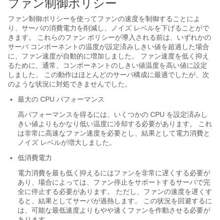
ファン制御ポリシー
ファン制御ポリシーを使ってファンの速度を制御することによ
り、サーバの消費電力を削減し、ノイズ レベルを下げることがで
きます。 これらのファン ポリシーが導入される前は、いずれかの
サーバ コンポーネントの温度が設定済みしきい値を超過した場合
に、ファン速度が自動的に増加しました。 ファン速度を低く抑え
るために、通常、コンポーネントのしきい値温度を高い値に設定
しました。 この動作はほとんどのサーバ構成に最適でしたが、次
のような状況に対処できませんでした。
最大の CPU パフォーマンス
高パフォーマンスを得るには、いくつかの CPU を設定済みし
きい値よりもかなり低い温度に冷却する必要があります。 これ
は非常に高速なファン速度を必要とし、結果として電力消費と
ノイズ レベルが増大しました。
低消費電力
電力消費を最も低く抑えるにはファンを非常に遅くする必要が
あり、場合によっては、ファン停止をサポートするサーバで完
全に停止する必要があります。 ただし、ファンの速度を遅くす
ると、結果としてサーバが過熱します。 この状況を回避するに
は、可能な最低速度よりもやや速くファンを作動させる必要が
あります。