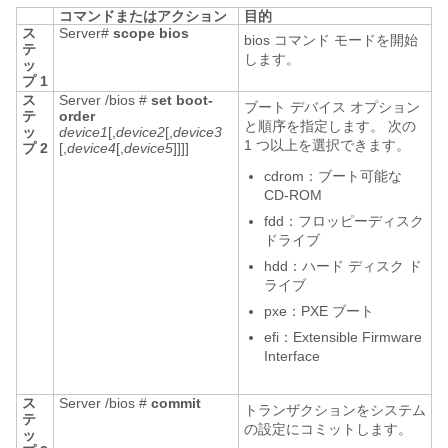
コマンドまたはアクション
目的
ス
Server#
scope
bios
bios コマンド モードを開始
テ
します。
ッ
プ 1
ス
Server /bios #
set
boot-
ブート デバイス オプション
テ
order
と順序を指定します。 次の
ッ
device1
[,
device2
[,
device3
1 つ以上を選択できます。
プ 2
[,
device4
[,
device5
]]]]
cdrom：ブート可能な
CD-ROM
fdd：フロッピーディスク
ドライブ
hdd：ハード ディスク ド
ライブ
pxe：PXE ブート
efi：Extensible Firmware
Interface
ス
Server /bios #
commit
トランザクションをシステム
テ
の設定にコミットします。
ッ