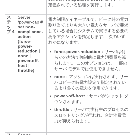
定義されている処理を実行します。
ス
Server
電力制限がイネーブルで、ピーク時の電力
テ
/power-cap #
割り当てよりも大きい電力をサーバで要求
ッ
set
non-
している場合にシステムで実行する必要の
プ 4
compliance-
action
あるアクションを指定します。 次のいず
{
force-
れかになります。
power-
reduction
|
force-power-reduction
：サーバは何
none
|
らかの方法で強制的に電力消費量を減
power-off-
らします。 このオプションは、一部の
host
|
サーバ モデルでは使用できません。
throttle
}
none
：アクションは実行されず、サー
バはピーク時電力設定で指定されてい
るより多くの電力を使用できます。
power-off-host
：サーバがシャット ダ
ウンされます。
throttle
：サーバで実行中のプロセスの
スロットリングが行われ、合計消費電
力が抑えられます。