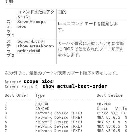
手順
コマンドまたはアク
目的
ション
ス
Server#
scope
bios コマンド モードを開始しま
テ
bios
す。
ッ
プ 1
ス
Server /bios #
サーバが最後に起動したときに実際
テ
show
actual-boot-
に BIOS で使用されたブート順序を
ッ
order
detail
表示します。
プ 2
次の例では、最後のブートの実際のブート順序を表示します。
scope bios
Server# 
show actual-boot-order
Server /bios #  
Boot Order   Type                      Boot Device    
------------ ------------------------- ---------------
1            CD/DVD                    CD-ROM         
2            CD/DVD                    Cisco   Virtual
3            Network Device (PXE)      Cisco NIC 23:0.
4            Network Device (PXE)      MBA v5.0.5  Slo
5            Network Device (PXE)      MBA v5.0.5  Slo
6            Network Device (PXE)      MBA v5.0.5  Slo
7            Network Device (PXE)      MBA v5.0.5  Slo