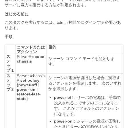
サーバに電力を復元する方法が決定されます。
はじめる前に
このタスクを実行するには、admin 権限でログインする必要があ
ります。
手順
コマンドまたは
目的
アクション
ス
Server#
scope
シャーシ コマンド モードを開始しま
テ
chassis
す。
ッ
プ 1
ス
Server /chassis
シャーシの電源が復旧した場合に実行す
テ
#
set
policy
るアクションを指定します。 次のいずれ
ッ
{
power-off
|
かを選択します。
プ 2
power-on
|
restore-last-
power-off
：サーバの電源は、手動で
state
}
投入されるまでオフのままになりま
す。 これがデフォルトのアクション
になります。
power-on
：シャーシの電源が回復し
たときにサーバの電源がオンになり