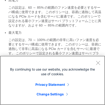
高電力
この設定は、60 ～ 85% の範囲のファン速度を必要とするサー
バ構成に使用できます。 このポリシーは、容易に過熱して高温
になる PCIe カードを含むサーバに最適です。 このポリシーで
設定される最小ファン速度はサーバ プラットフォームごとに異
なりますが、およそ 60 ～ 85% の範囲内です。
最大電力
この設定は、70 ～ 100% の範囲の非常に高いファン速度を必
要とするサーバ構成に使用できます。 このポリシーは、容易に
過熱して非常に高温になる PCIe カードを含むサーバに最適で
す。 このポリシーで設定される最小ファン速度はサーバ プラ
ットフォームごとに異なりますが、およそ 70 ～ 100% の範囲
内です。
By continuing to use our website, you acknowledge the
use of cookies.
CIMC でファン ポリシーを設定することはできます
（注）
が、実際のファン作動速度はサーバの構成要件により
決定されます。 たとえば、ファン ポリシーを
Privacy Statement
[Balanced]
に設定しても、容易に加熱する PCIe カー
ドがサーバに含まれる場合は、サーバのファン速度が
Change Settings
自動的に調整されます。 しかし、定義されたポリシー
は
[Balanced]
のまま保持されます。