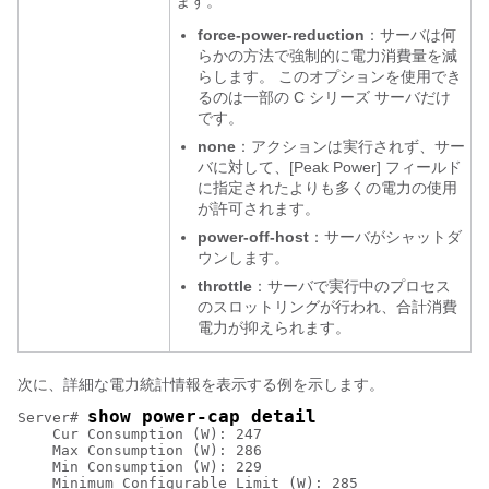
ます。
force-power-reduction
：サーバは何
らかの方法で強制的に電力消費量を減
らします。 このオプションを使用でき
るのは一部の C シリーズ サーバだけ
です。
none
：アクションは実行されず、サー
バに対して、[Peak Power]
フィールド
に指定されたよりも多くの電力の使用
が許可されます。
power-off-host
：サーバがシャットダ
ウンします。
throttle
：サーバで実行中のプロセス
のスロットリングが行われ、合計消費
電力が抑えられます。
次に、詳細な電力統計情報を表示する例を示します。
show power-cap detail
Server# 
    Cur Consumption (W): 247

    Max Consumption (W): 286

    Min Consumption (W): 229

    Minimum Configurable Limit (W): 285
