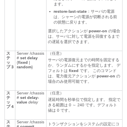
ます。
restore-last-state
：サーバの電源
は、シャーシの電源が切断される前
の状態に戻ります。
選択したアクションが
power-on
の場合
は、サーバに対して電源を回復するまで
の遅延を選択できます。
ス
Server /chassis
（任意）
テ
#
set
delay
サーバの電源復元までの時間を固定する
ッ
{
fixed
|
か、ランダムにするかを指定します。 デ
プ 3
random
}
フォルトは
fixed
です。 このコマンド
は、電力復元アクションが
power-on
の
場合のみ使用可能です。
ス
Server /chassis
（任意）
テ
#
set
delay-
遅延時間を秒単位で指定します。 指定で
ッ
value
delay
きる範囲は 0 ～ 240 です。デフォルト
プ 4
値は 0 です。
ス
Server /chassis
トランザクションをシステムの設定にコ
テ
#
commit