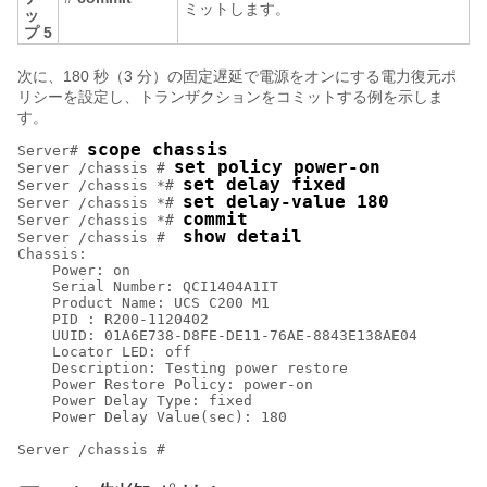
ミットします。
ッ
プ 5
次に、180 秒（3 分）の固定遅延で電源をオンにする電力復元ポ
リシーを設定し、トランザクションをコミットする例を示しま
す。
scope chassis
Server# 
set policy power-on
Server /chassis # 
set delay fixed
Server /chassis *# 
set delay-value 180
Server /chassis *# 
commit
Server /chassis *# 
show detail
Server /chassis #  
Chassis:

    Power: on

    Serial Number: QCI1404A1IT

    Product Name: UCS C200 M1

    PID : R200-1120402

    UUID: 01A6E738-D8FE-DE11-76AE-8843E138AE04

    Locator LED: off

    Description: Testing power restore

    Power Restore Policy: power-on

    Power Delay Type: fixed

    Power Delay Value(sec): 180
