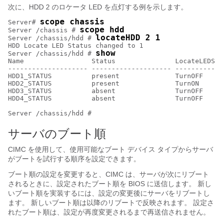
次に、HDD 2 のロケータ LED を点灯する例を示します。
scope chassis
Server# 
scope hdd
Server /chassis # 
locateHDD 2 1
Server /chassis/hdd # 
HDD Locate LED Status changed to 1

show
Server /chassis/hdd # 
Name                 Status               LocateLEDSta
-------------------- -------------------- ------------
HDD1_STATUS          present              TurnOFF     
HDD2_STATUS          present              TurnON      
HDD3_STATUS          absent               TurnOFF     
HDD4_STATUS          absent               TurnOFF     
サーバのブート順
CIMC を使用して、使用可能なブート デバイス タイプからサーバ
がブートを試行する順序を設定できます。
ブート順の設定を変更すると、CIMC は、サーバが次にリブート
されるときに、設定されたブート順を BIOS に送信します。 新し
いブート順を実装するには、設定の変更後にサーバをリブートし
ます。 新しいブート順は以降のリブートで反映されます。 設定さ
れたブート順は、設定が再度変更されるまで再送信されません。