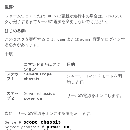
重要:
ファームウェアまたは BIOS の更新が進行中の場合は、そのタス
クが完了するまでサーバの電源を変更しないでください。
はじめる前に
このタスクを実行するには、user または admin 権限でログインす
る必要があります。
手順
コマンドまたはアク
目的
ション
ステッ
Server#
scope
シャーシ コマンド モードを開
プ 1
chassis
始します。
ステッ
Server /chassis #
サーバの電源をオンにします。
プ 2
power
on
次に、サーバの電源をオンにする例を示します。
scope chassis
Server# 
power on
Server /chassis # 