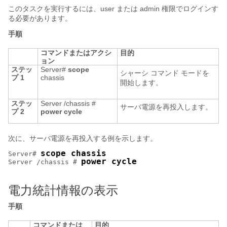
このタスクを実行するには、user または admin 権限でログインす
る必要があります。
手順
コマンドまたはアクシ
目的
ョン
ステッ
Server#
scope
シャーシ コマンド モードを
プ 1
chassis
開始します。
ステッ
Server /chassis #
サーバ電源を再投入します。
プ 2
power
cycle
次に、サーバ電源を再投入する例を示します。
scope chassis
Server# 
power cycle
Server /chassis # 
電力統計情報の表示
手順
コマンドまたは
目的