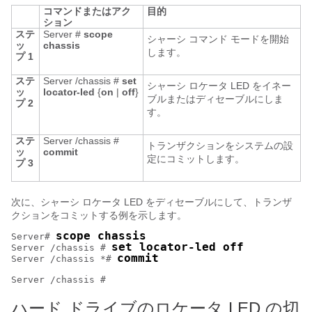
コマンドまたはアク
目的
ション
ステ
Server #
scope
シャーシ コマンド モードを開始
ッ
chassis
します。
プ 1
ステ
Server /chassis #
set
シャーシ ロケータ LED をイネー
ッ
locator-led
{
on
|
off
}
ブルまたはディセーブルにしま
プ 2
す。
ステ
Server /chassis #
トランザクションをシステムの設
ッ
commit
定にコミットします。
プ 3
次に、シャーシ ロケータ LED をディセーブルにして、トランザ
クションをコミットする例を示します。
scope chassis
Server# 
set locator-led off
Server /chassis # 
commit
Server /chassis *# 
ハード ドライブのロケータ LED の切