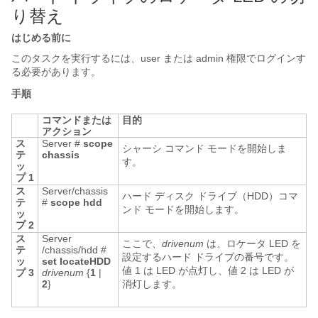
り替え
はじめる前に
このタスクを実行するには、user または admin 権限でログインす
る必要があります。
手順
コマンドまたは
目的
アクション
ス
Server #
scope
シャーシ コマンド モードを開始しま
テ
chassis
す。
ッ
プ 1
ス
Server/chassis
ハード ディスク ドライブ（HDD）コマ
テ
#
scope hdd
ンド モードを開始します。
ッ
プ 2
ス
Server
ここで、
drivenum
は、ロケータ LED を
テ
/chassis/hdd #
設定するハード ドライブの番号です。
ッ
set
locateHDD
値 1 は LED が点灯し、値 2 は LED が
プ 3
drivenum
{
1
|
2
}
消灯します。