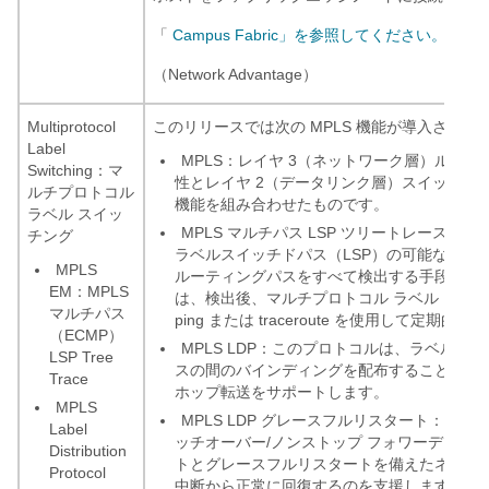
「
Campus Fabric」を参照してください。
（Network Advantage）
Multiprotocol
このリリースでは次の MPLS 機能が導入されま
Label
MPLS：レイヤ 3（ネットワーク層）ルー
Switching：マ
性とレイヤ 2（データリンク層）スイッチン
ルチプロトコル
機能を組み合わせたものです。
ラベル スイッ
MPLS マルチパス LSP ツリートレース：
チング
ラベルスイッチドパス（LSP）の可能な等コス
MPLS
ルーティングパスをすべて検出する手段を提
EM：MPLS
は、検出後、マルチプロトコル ラベル スイッチ
マルチパス
ping または traceroute を使用して定期
（ECMP）
MPLS LDP：このプロトコルは、ラベルと
LSP Tree
スの間のバインディングを配布することによっ
Trace
ホップ転送をサポートします。
MPLS
MPLS LDP グレースフルリスタート：MPLS
Label
ッチオーバー/ノンストップ フォワーディング（
Distribution
トとグレースフルリスタートを備えたネイバ
Protocol
中断から正常に回復するのを支援します。