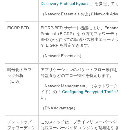
Discovery Protocol Bypass
」を参照してくださ
（Network Essentials および Network Advantag
EIGRP BFD
EIGRP-BFD サポート機能により、Enhanced Interio
Protocol（EIGRP）を 双方向フォワーディン
BFD からすべての転送パス検出エラーメッセー
で EIGRP を設定できます。
（Network Essentials）
暗号化トラフィ
アプリケーションのパケットフロー動作を調査し
ック分析
号監査などのフロー特性を特定します。
（ETA）
「Network Management」（ネットワーク
イド）の「
Configuring Encrypted Traffic Analyti
い。
（DNA Advantage）
ノンストップ
このスイッチは、プライマリ スーパーバイザ 
フォワーディン
冗長スーパーバイザ エンジンが処理を引き継ぐ