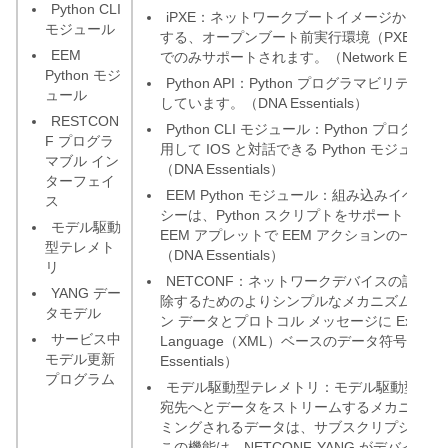
Python CLI
iPXE：ネットワークブートイメージからデ
モジュール
する、オープンブート前実行環境（PXE）クライア
EEM
でのみサポートされます。（Network Essentia
Python モジ
Python API：Python プログラマビリティは、
ュール
しています。（DNA Essentials）
RESTCON
Python CLI モジュール：Python プログ
F プログラ
用して IOS と対話できる Python モジュ
マブル イン
（DNA Essentials）
ターフェイ
EEM Python モジュール：組み込みイベン
ス
シーは、Python スクリプトをサポートします。
モデル駆動
EEM アプレットで EEM アクションの一部
型テレメト
（DNA Essentials）
リ
NETCONF：ネットワークデバイスの設定
YANG デー
除するためのよりシンプルなメカニズムです
タモデル
ン データとプロトコル メッセージに Extensible
サービス中
Language（XML）ベースのデータ符号化を使
モデル更新
Essentials）
プログラム
モデル駆動型テレメトリ：モデル駆動型テレ
宛先へとデータをストリームするメカニズム
ミングされるデータは、サブスクリプション
この機能は、NETCONF-YANG がデバイ