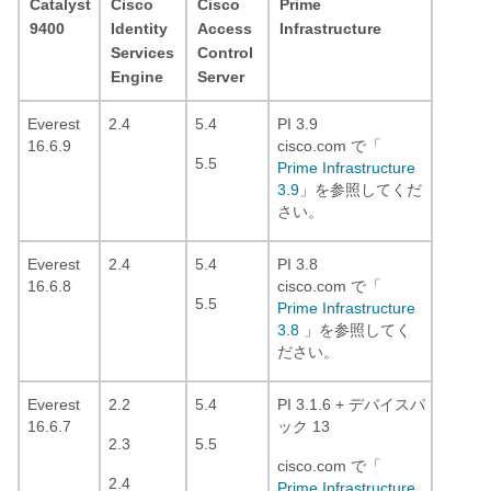
Catalyst
Cisco
Cisco
Prime
9400
Identity
Access
Infrastructure
Services
Control
Engine
Server
Everest
2.4
5.4
PI 3.9
16.6.9
cisco.com で「
5.5
Prime Infrastructure
3.9
」を参照してくだ
さい。
Everest
2.4
5.4
PI 3.8
16.6.8
cisco.com で「
5.5
Prime Infrastructure
3.8
」を参照してく
ださい。
Everest
2.2
5.4
PI 3.1.6 + デバイスパ
16.6.7
ック 13
2.3
5.5
cisco.com で「
2.4
Prime Infrastructure