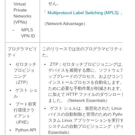
せん。
Virtual
Private
「
Multiprotocol Label Switching (MPLS)
」を参
Networks
(VPNs)
（Network Advantage）
–
MPLS
VPN ID
プログラマビリ
このリリースでは次のプログラマビリティ機能が
ティ
た。
ゼロタッチ
ZTP：ゼロタッチプロビジョニングは、ネ
プロビジョ
デバイスを展開する際に、ソフトウェアイメ
ニング
ップグレードのプロセス、およびコンフィギュ
（ZTP）
インストールプロセスを自動化します。ネッ
ために必要な手動作業が削減されます。TFT
ゲスト シェ
に加えて HTTP ファイルのダウンロードも
ル
ました。（Network Essentials）
ブート前実
ゲスト シェルは、仮想化された Linux ベース
行環境クラ
バイスの自動制御と管理のための Python 
イアント
スタム Linux アプリケーションを実行する
（iPXE）
システムの自動プロビジョニング（デイ ゼロ
Python API
Essentials）