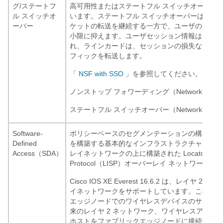
グ/ステートフ
高可用性またはステートフル スイッチオーバー（
ル スイッチオ
います。ステートフル スイッチオーバーは、スイ
ーバー
ケットの転送を継続する一方で、ユーザのネット
小限に抑えます。ユーザセッション情報は、スイ
れ、ラインカードは、セッションの損失なしに引
フィックを転送します。
「
NSF with SSO
」を参照してください。
ノンストップ フォワーディング（Network Advan
ステートフル スイッチオーバー（Network Essent
Software-
ポリシーベースのセグメンテーションの構成に基
Defined
を構築する基本的なインフラストラクチャを提供
Access（SDA）
レイネットワークの上に構築された Locator ID Sep
Protocol（LISP）オーバーレイ ネットワーク
Cisco IOS XE Everest 16.6.2 は、レイヤ 
イネットワークをサポートしています。このリリ
エッジノードでのワイヤレスデバイスのサポート
来のレイヤ 2 ネットワーク、ワイヤレスアクセ
ホストをファブリックエッジノードに接続するこ