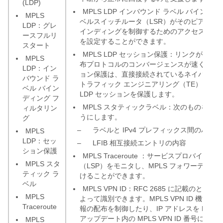
(LDP)
MPLS LDP インバウンド ラベル バイン
MPLS
ベルスイッチルータ（LSR）がそのピア LS
LDP：グレ
インディングを制御するためのアクセスコント
ースフルリ
を設定することができます。
スタート
MPLS LDP セッション保護：リンクが停
MPLS
布プロトコルのコンバージェンスが速くなります。
LDP：イン
ョン保護は、直接接続されているネイバー間の 
バウンド ラ
トラフィック エンジニアリング（TE）トン
ベル バイン
LDP セッションを保護します。
ディング フ
MPLS スタティックラベル：次のものをス
ィルタリン
うにします。
グ
–
ラベルと IPv4 プレフィックス間のバイ
MPLS
LDP：セッ
–
LFIB 相互接続エントリの内容
ション保護
MPLS Traceroute ：サービスプロバイ
MPLS スタ
（LSP）をモニタし、MPLS フォワーディ
ティック ラ
けることができます。
ベル
MPLS VPN ID：RFC 2685 に記載のとおり
MPLS
よって識別できます。MPLS VPN ID 機能
Traceroute
報の配布を制御したり、IP アドレスを MP-BG
アップデート内の MPLS VPN ID 番号に
MPLS