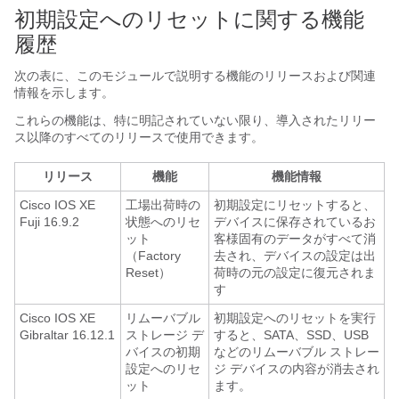
初期設定へのリセットに関する機能
履歴
次の表に、このモジュールで説明する機能のリリースおよび関連
情報を示します。
これらの機能は、特に明記されていない限り、導入されたリリー
ス以降のすべてのリリースで使用できます。
リリース
機能
機能情報
Cisco IOS XE
工場出荷時の
初期設定にリセットすると、
Fuji 16.9.2
状態へのリセ
デバイスに保存されているお
ット
客様固有のデータがすべて消
（Factory
去され、デバイスの設定は出
Reset）
荷時の元の設定に復元されま
す
Cisco IOS XE
リムーバブル
初期設定へのリセットを実行
Gibraltar 16.12.1
ストレージ デ
すると、SATA、SSD、USB
バイスの初期
などのリムーバブル ストレー
設定へのリセ
ジ デバイスの内容が消去され
ット
ます。