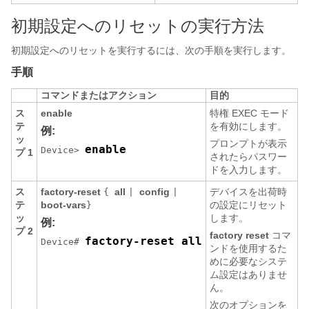
初期設定へのリセットの実行方法
初期設定へのリセットを実行するには、次の手順を実行します。
手順
コマンドまたはアクション
目的
ス
enable
特権 EXEC モード
テ
を有効にします。
例:
ッ
プロンプトが表示
enable
Device> 
プ 1
されたらパスワー
ドを入力します。
ス
factory-reset
all
config
デバイスを出荷時
{
|
|
テ
boot-vars
の設定にリセット
}
ッ
します。
例:
プ 2
factory reset
コマ
factory-reset all
Device# 
ンドを使用するた
めに必要なシステ
ム設定はありませ
ん。
次のオプションを