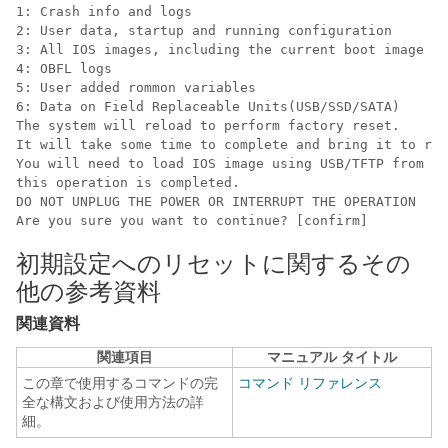
1: Crash info and logs

2: User data, startup and running configuration

3: All IOS images, including the current boot image

4: OBFL logs

5: User added rommon variables

6: Data on Field Replaceable Units(USB/SSD/SATA)

The system will reload to perform factory reset.

It will take some time to complete and bring it to rom
You will need to load IOS image using USB/TFTP from ro
this operation is completed.

DO NOT UNPLUG THE POWER OR INTERRUPT THE OPERATION

Are you sure you want to continue? [confirm] 
初期設定へのリセットに関するその
他の参考資料
関連資料
関連項目
マニュアル タイトル
この章で使用するコマンドの完
コマンド リファレンス
全な構文および使用方法の詳
細。