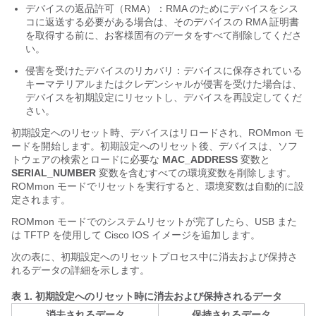
デバイスの返品許可（RMA）：RMA のためにデバイスをシス
コに返送する必要がある場合は、そのデバイスの RMA 証明書
を取得する前に、お客様固有のデータをすべて削除してくださ
い。
侵害を受けたデバイスのリカバリ：デバイスに保存されている
キーマテリアルまたはクレデンシャルが侵害を受けた場合は、
デバイスを初期設定にリセットし、デバイスを再設定してくだ
さい。
初期設定へのリセット時、デバイスはリロードされ、ROMmon モ
ードを開始します。初期設定へのリセット後、デバイスは、ソフ
トウェアの検索とロードに必要な
MAC_ADDRESS
変数と
SERIAL_NUMBER
変数を含むすべての環境変数を削除します。
ROMmon モードでリセットを実行すると、環境変数は自動的に設
定されます。
ROMmon モードでのシステムリセットが完了したら、USB また
は TFTP を使用して Cisco IOS イメージを追加します。
次の表に、初期設定へのリセットプロセス中に消去および保持さ
れるデータの詳細を示します。
表 1.
初期設定へのリセット時に消去および保持されるデータ
消去されるデータ
保持されるデータ