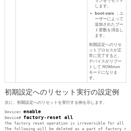
ョンをリセット
します。
boot-vars
：ユ
ーザーによって
追加されたブー
ト変数を消去し
ます。
初期設定へのリセ
ットプロセスが正
常に完了すると、
デバイスがリブー
トして ROMmon
モードになりま
す。
初期設定へのリセット実行の設定例
次に、初期設定へのリセットを実行する例を示します。
enable
Device> 
factory-reset all
Device# 
The factory reset operation is irreversible for all op
The following will be deleted as a part of factory res