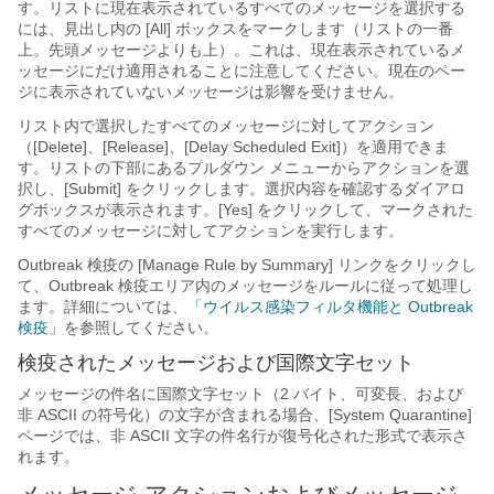
す。リストに現在表示されているすべてのメッセージを選択する
には、見出し内の [All] ボックスをマークします（リストの一番
上。先頭メッセージよりも上）。これは、現在表示されているメ
ッセージにだけ適用されることに注意してください。現在のペー
ジに表示されていないメッセージは影響を受けません。
リスト内で選択したすべてのメッセージに対してアクション
（[Delete]、[Release]、[Delay Scheduled Exit]）を適用できま
す。リストの下部にあるプルダウン メニューからアクションを選
択し、[Submit]
をクリックします。選択内容を確認するダイアロ
グボックスが表示されます。[Yes]
をクリックして、マークされた
すべてのメッセージに対してアクションを実行します。
Outbreak 検疫の [Manage Rule by Summary] リンクをクリックし
て、Outbreak 検疫エリア内のメッセージをルールに従って処理し
ます。詳細については、
「ウイルス感染フィルタ機能と Outbreak
検疫」
を参照してください。
検疫された
メッセージおよび国際文字セット
メッセージの件名に国際文字セット（2 バイト、可変長、および
非 ASCII の符号化）の文字が含まれる場合、[System Quarantine]
ページでは、非 ASCII 文字の件名行が復号化された形式で表示さ
れます。