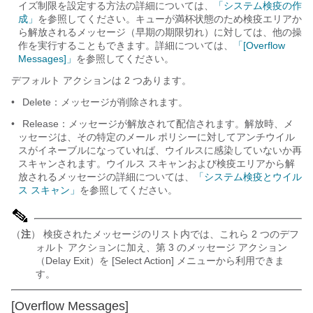
イズ制限を設定する方法の詳細については、
「システム検疫の作
成」
を参照してください。キューが満杯状態のため検疫エリアか
ら解放されるメッセージ（早期の期限切れ）に対しては、他の操
作を実行することもできます。詳細については、
「[Overflow
Messages]」
を参照してください。
デフォルト アクションは 2 つあります。
•
Delete
：メッセージが削除されます。
•
Release
：メッセージが解放されて配信されます。解放時、メ
ッセージは、その特定のメール ポリシーに対してアンチウイル
スがイネーブルになっていれば、ウイルスに感染していないか再
スキャンされます。ウイルス スキャンおよび検疫エリアから解
放されるメッセージの詳細については、
「システム検疫とウイル
ス スキャン」
を参照してください。
（
注
） 検疫されたメッセージのリスト内では、これら 2 つのデフ
ォルト アクションに加え、第 3 のメッセージ アクション
（Delay Exit）を [Select Action] メニューから利用できま
す。
[Overflow Messages]