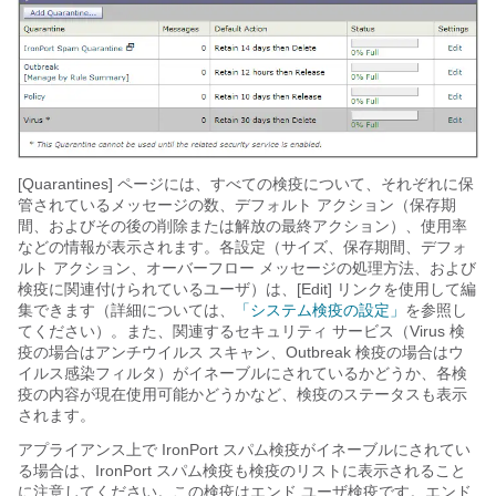
[Quarantines] ページには、すべての検疫について、それぞれに保
管されているメッセージの数、デフォルト アクション（保存期
間、およびその後の削除または解放の最終アクション）、使用率
などの情報が表示されます。各設定（サイズ、保存期間、デフォ
ルト アクション、オーバーフロー メッセージの処理方法、および
検疫に関連付けられているユーザ）は、[Edit] リンクを使用して編
集できます（詳細については、
「システム検疫の設定」
を参照し
てください）。また、関連するセキュリティ サービス（Virus 検
疫の場合はアンチウイルス スキャン、Outbreak 検疫の場合はウ
イルス感染フィルタ）がイネーブルにされているかどうか、各検
疫の内容が現在使用可能かどうかなど、検疫のステータスも表示
されます。
アプライアンス上で
IronPort スパム検疫がイネーブルにされてい
る場合は、IronPort スパム検疫も検疫のリストに表示されること
に注意してください。この検疫はエンド ユーザ検疫です。エンド