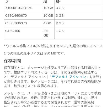
ス
域
域*
X1050/1060/1070
10 GB
3 GB
C650/660/670
10 GB
3 GB
C350/360/370
4 GB
2 GB
C150/160
2.5
1 GB
GB
* ウイルス感染フィルタ機能をライセンスした場合の追加スペース
1 つの検疫の
最小サイズは 250 MB です。
保存期間
保存
期間とは、メッセージを検疫エリア内に保持する時間の長さ
です。検疫エリア内のメッセージは、その保存期間が経過する
と、デフォルト アクション（
「デフォルト アクション」
を参照）
が実行されます。各メッセージには、それぞれ独自の有効期限が
あり、検疫のリストに表示されます。
メッセージは、メール管理者（または他のユーザ）によって手動
で処理されるか、検疫に設定されたサイズ制限に達しない限り、
指定された時間が経過するまで保管されます（通常の期限切
れ）。サイズ制限に達すると、古いメッセージから処理されます