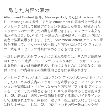
一致した内容の表示
Attachment Content 条件、Message Body または Attachment 条
件、Message 本文条件、または Attachment 内容条件と一致する
メッセージに対して検疫アクションを設定した場合、検疫された
メッセージ内の一致した内容を表示できます。メッセージ本文を
表示する場合、DLP ポリシー違反の一致を除き、一致した内容が
黄色で強調表示されます。また、
$MatchedContent
アクション変
数を使用して、メッセージの一致した内容やコンテンツ フィルタ
の一致をメッセージの件名に含めることもできます。
一致した内容が添付ファイルに含まれる場合は、その判定結果が
DLP ポリシー違反、コンテンツ フィルタ条件、メッセージ フィ
ルタ条件、または画像解析のいずれによるものかに関係なく、添
付ファイルの内容がその検疫理由とともに表示されます。
メッセージ フィルタまたはコンテンツ フィルタのルールをトリガ
ーしたローカル検疫内のメッセージを表示すると、フィルタ アク
ションを実際にはトリガーしなかった内容が（フィルタ アクショ
ンをトリガーした内容とともに）GUI で表示されることがありま
す。GUI 表示は、内容の一致箇所を特定する際のガイドラインと
して使用されますが、内容の一致リストを正確に反映していると
は限りません。これは、GUI で使用される内容一致ロジックが、