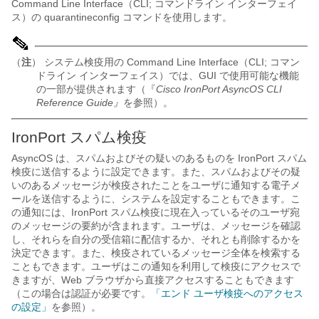
Command Line Interface（CLI; コマンドライン インターフェイ
ス）の
quarantineconfig
コマンドを使用します。
（
注
） システム検疫用の Command Line Interface（CLI; コマン
ドライン インターフェイス）では、GUI で使用可能な機能
の一部が提供されます（『
Cisco IronPort AsyncOS CLI
Reference Guide
』
を参照）。
IronPort スパム検疫
AsyncOS は、スパムおよびその疑いのあるものを IronPort スパム
検疫に送信するように設定できます。また、スパムおよびその疑
いのあるメッセージが検疫されたことをユーザに通知する電子メ
ールを送信するように、システムを設定することもできます。こ
の通知
には、IronPort スパム検疫に現在入っているそのユーザ宛
のメッセージの要約が含まれます。ユーザは、メッセージを確認
し、それらを自分の受信箱に配信するか、それとも削除するかを
決定できます。また、検疫されているメッセージ全体を検索する
こともできます。ユーザはこの通知を利用して検疫にアクセスで
きますが、Web ブラウザから直接アクセスすることもできます
（この場合は認証が必要です。
「エンド ユーザ検疫へのアクセス
の設定」
を参照）。