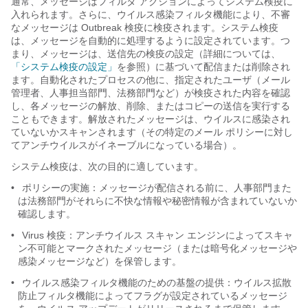
通常、メッセージはフィルタ アクションによってシステム検疫に
入れられます。さらに、ウイルス感染フィルタ機能により、不審
なメッセージは Outbreak 検疫に検疫されます。システム検疫
は、メッセージを自動的に処理するように設定されています。つ
まり、メッセージは、送信先の検疫の設定（詳細については、
「システム検疫の設定」
を参照）に基づいて配信または削除され
ます。自動化されたプロセスの他に、指定されたユーザ（メール
管理者、人事担当部門、法務部門など）が検疫された内容を確認
し、各メッセージの解放、削除、またはコピーの送信を実行する
こともできます。解放されたメッセージは、ウイルスに感染され
ていないかスキャンされます（その特定のメール ポリシーに対し
てアンチウイルスがイネーブルになっている場合）。
システム検疫は、次の目的に適しています。
•
ポリシーの実施：メッセージが配信される前に、人事部門また
は法務部門がそれらに不快な情報や秘密情報が含まれていないか
確認します。
•
Virus 検疫：アンチウイルス スキャン エンジンによってスキャ
ン不可能とマークされたメッセージ（または暗号化メッセージや
感染メッセージなど）を保管します。
•
ウイルス感染フィルタ機能のための基盤の提供：ウイルス拡散
防止フィルタ機能によってフラグが設定されているメッセージ