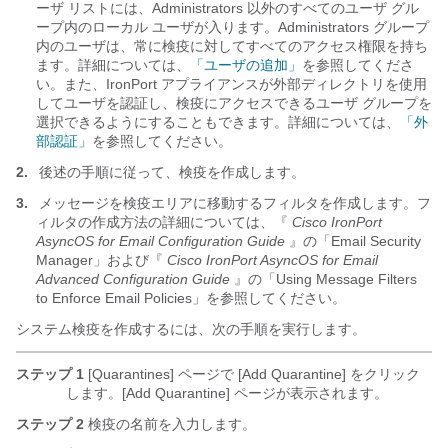
ーザ リストには、Administrators 以外のすべてのユーザ グル
ープ内のローカル ユーザが入ります。Administrators グループ
内のユーザは、常に検疫に対してすべてのアクセス権限を持ち
ます。詳細については、
「ユーザの追加」
を参照してくださ
い。また、IronPort アプライアンスが外部ディレクトリを使用
してユーザを認証し、検疫にアクセスできるユーザ グループを
選択できるようにすることもできます。詳細については、
「外
部認証」
を参照してください。
2.
後述の手順に従って、検疫を作成します。
3.
メッセージを検疫エリアに移動するフィルタを作成します。フ
ィルタの作成方法の詳細については、『
Cisco IronPort
AsyncOS for Email Configuration Guide
』の「Email Security
Manager」および『
Cisco IronPort AsyncOS for Email
Advanced Configuration Guide
』の「Using Message Filters
to Enforce Email Policies」を参照してください。
システム検疫を作成するには、次の手順を実行します。
ステップ 1
[Quarantines] ページで [Add Quarantine]
をクリック
します。[Add Quarantine] ページが表示されます。
ステップ 2
検疫の名前を入力します。