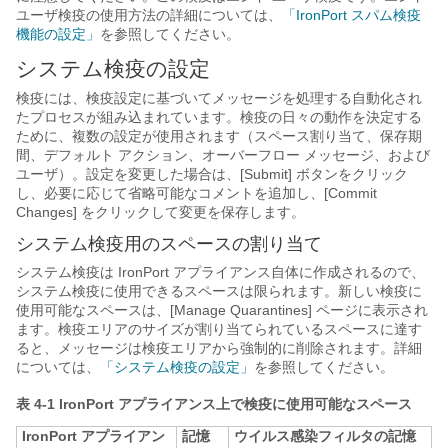
ユーザ検疫の使用方法の詳細については、
「IronPort スパム検疫
機能の設定」
を参照してください。
システム検疫の設定
検疫には、検疫設定に基づいてメッセージを処理する自動化され
たプロセスが組み込まれています。検疫の日々の動作を決定する
ために、複数の設定が使用されます（スペース割り当て、保存期
間、デフォルト アクション、オーバーフロー メッセージ、および
ユーザ）。設定を変更した場合は、[Submit]
ボタンをクリック
し、必要に応じて省略可能なコメントを追加し、[Commit
Changes]
をクリックして変更を保存します。
システム検疫用のスペースの割り当て
システム検疫は IronPort アプライアンス自体に作成されるので、
システム検疫に使用できるスペースは
限られます。新しい検疫に
使用可能なスペースは、[Manage Quarantines] ページに表示され
ます。検疫エリアのサイズが割り当てられているスペースに達す
ると、メッセージは検疫エリアから強制的に削除されます。詳細
については、
「システム検疫の設定」
を参照してください。
表 4-1 IronPort アプライアンス上で検疫に使用可能なスペース
IronPort アプライアン
記憶
ウイルス感染フィルタの記憶