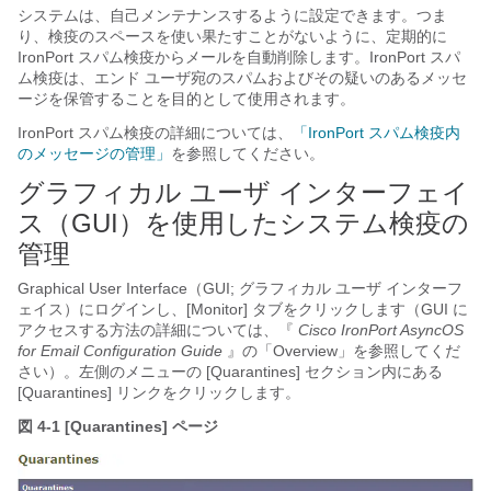
システムは、自己メンテナンスするように設定できます。つま
り、検疫のスペースを使い果たすことがないように、定期的に
IronPort スパム検疫からメールを自動削除します。IronPort スパ
ム検疫は、エンド ユーザ宛のスパムおよびその疑いのあるメッセ
ージを保管することを目的として使用されます。
IronPort スパム検疫の詳細については、
「IronPort スパム検疫内
のメッセージの管理」
を参照してください。
グラフィカル ユーザ インターフェイ
ス（GUI）を使用したシステム検疫の
管理
Graphical User Interface（GUI; グラフィカル ユーザ インターフ
ェイス）にログインし、[Monitor] タブをクリックします（GUI に
アクセスする方法の詳細については、『
Cisco IronPort AsyncOS
for Email Configuration Guide
』の「Overview」を参照してくだ
さい）。左側のメニューの [Quarantines] セクション内にある
[Quarantines] リンクをクリックします。
図 4-1 [Quarantines] ページ