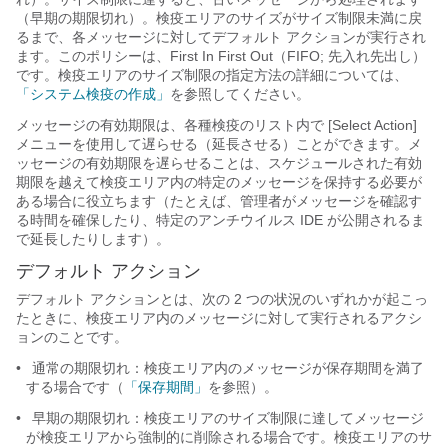
（早期の期限切れ）。検疫エリアのサイズがサイズ制限未満に戻
るまで、各メッセージに対してデフォルト アクションが実行され
ます。このポリシーは、First In First Out（FIFO; 先入れ先出し）
です。検疫エリアのサイズ制限の指定方法の詳細については、
「システム検疫の作成」
を参照してください。
メッセージの有効期限は、各種検疫のリスト内で [Select Action]
メニューを使用して
遅らせる（延長させる）ことができます。メ
ッセージの有効期限を遅らせることは、スケジュールされた有効
期限を越えて検疫エリア内の特定のメッセージを保持する必要が
ある場合に役立ちます（たとえば、管理者がメッセージを確認す
る時間を確保したり、特定のアンチウイルス IDE が公開されるま
で延長したりします）。
デフォルト アクション
デフォルト
アクションとは、次の 2 つの状況のいずれかが起こっ
たときに、検疫エリア内のメッセージに対して実行されるアクシ
ョンのことです。
•
通常
の期限切れ：検疫エリア内のメッセージが保存期間を満了
する場合です（
「保存期間」
を参照）。
•
早期の
期限切れ：検疫エリアのサイズ制限に達してメッセージ
が検疫エリアから強制的に削除される場合です。検疫エリアのサ