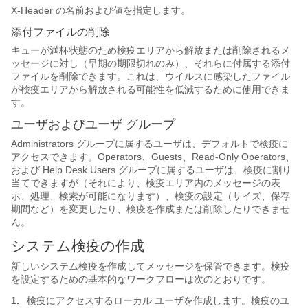
X-Header の名前および値を指定します。
添付ファイルの削除
キューが満杯状態のため検疫エリアから解放または削除されるメ
ッセージに対し（早期の期限切れのみ）、それらに付属する添付
ファイルを削除できます。これは、ウイルスに感染したファイル
が検疫エリアから解放される可能性を低減するために使用できま
す。
ユーザおよびユーザ グループ
Administrators グループに属するユーザは、デフォルトで検疫に
アクセスできます。Operators、Guests、Read-Only Operators、
および Help Desk Users グループに属するユーザは、検疫に割り
当てできますが（それにより、検疫エリア内のメッセージの表
示、処理、検索が可能になります）、検疫の設定（サイズ、保存
期間など）を変更したり、検疫を作成または削除したりできませ
ん。
システム検疫の作成
新しいシステム検疫を作成してメッセージを保管できます。検疫
を設定するための基本的な
ワークフローは次のとおりです。
1.
検疫にアクセスするローカル ユーザを作成します。検疫のユ