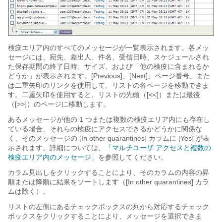
検疫エリア内のすべてのメッセージが一覧表示されます。各メッ
セージには、宛先、差出人、件名、受信日時、スケジュールされ
た保存期間の終了日時、サイズ、および「他の検疫に含まれるか
どうか」が表示されます。[Previous]、[Next]、ページ番号、また
は二重矢印のリンクを使用して、リストの各ページを移動できま
す。二重矢印を使用すると、リストの先頭（[<<]）または最後
（[>>]）のページに移動します。
あるメッセージが他の 1 つまたは複数の検疫エリア内にも存在し
ている場合、それらの検疫にアクセスできるかどうかに関係な
く、そのメッセージの [
In other quarantines] カラムに [Yes] が表
示されます。詳細については、
「マルチユーザ アクセスと複数の
検疫エリア内のメッセージ」
を参照してください。
カラム見出しをクリックすることにより、そのカラムの内容の昇
順または降順に結果をソートします（[In other quarantines] カラ
ムは除く）。
リストの左側にあるチェックボックスの列から対応するチェック
ボックスをクリックすることにより、メッセージを選択できま