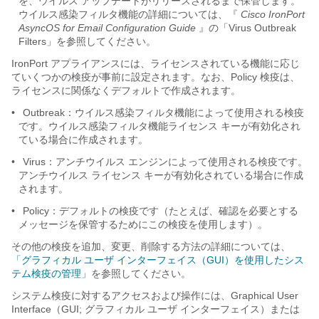
を、ウイルス アップデートがリリースされるまで保管します。
ウイルス感染フィルタ機能の詳細については、『
Cisco IronPort
AsyncOS for Email Configuration Guide
』の「Virus Outbreak
Filters」を参照してください。
IronPort アプライアンスには、ライセンスされている機能に応じ
ていくつかの検疫が事前に設定されます。なお、Policy 検疫は、
ライセンスに関係なくデフォルトで作成されます。
•
Outbreak：ウイルス感染フィルタ機能によって使用される検疫
です。ウイルス感染フィルタ機能ライセンス キーが有効化され
ている場合に作成されます。
•
Virus：アンチウイルス エンジンによって使用される検疫です。
アンチウイルス ライセンス キーが有効化されている場合に作成
されます。
•
Policy：デフォルトの検疫です（たとえば、確認を必要とする
メッセージを保管するためにこの検疫を使用します）。
その他の検疫を追加、変更、削除する方法の詳細については、
「グラフィカル ユーザ インターフェイス（GUI）を使用したシス
テム検疫の管理」
を参照してください。
システム検疫に対するアクセスおよび操作には、Graphical User
Interface（GUI; グラフィカル ユーザ インターフェイス）または