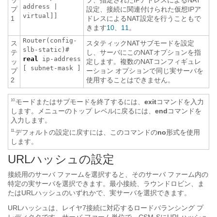
ッ
プ、指定されたIPアドレスによるNAT
address
|
プ
設定、接続に関連付けられた仮想IPア
virtual]]
1
ドレスによるNAT設定を行うこともで
きます
10
、
11
。
Router(config-
ス
スタティックNATサブモードを設定
slb-static)#
テ
し、サーバにこのNATオプションを指
real
ip-address
ッ
定します。複数のNATコンフィギュレ
[
subnet-mask
]
プ
ーション オプションで同じ実サーバを
2
使用することはできません。
モードまたはサブモードを終了するには、
exit
コマンドを入力
10.
します。メニューのトップ レベルに戻るには、
end
コマンドを
入力します。
デフォルトの設定に戻すには、このコマンドの
no
形式を使用
11.
します。
URLハッシュの設定
接続用のサーバ ファームを選択すると、そのサーバ ファーム内の
特定の実サーバを選択できます。最小接続、ラウンドロビン、ま
たはURLハッシュのいずれかで、実サーバを選択できます。
URLハッシュは、レイヤ7接続に対応するロードバランシング プ