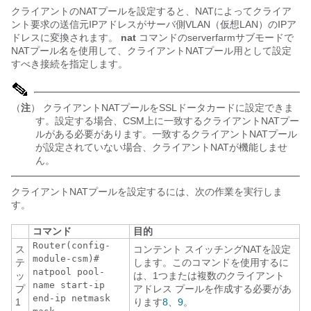
クライアントのNATプールを設定すると、NATによってクライア
ント要求の送信元IPアドレスがサーバ側VLAN（仮想LAN）のIPア
ドレスに変換されます。
nat
コマンドのserverfarmサブモードで
NATプール名を使用して、クライアントNATプール用として設定
すべき接続を指定します。
（
注
） クライアントNATプールをSSLドータカードに設定できま
す。設定する場合、CSM上に一致するクライアントNATプー
ルがある必要があります。一致するクライアントNATプール
が設定されていない場合、クライアントNATが機能しませ
ん。
クライアントNATプールを設定するには、次の作業を実行しま
す。
コマンド
目的
Router(config-
ス
コンテント スイッチングNATを設定
module-csm)#
テ
します。このコマンドを使用するに
natpool
pool-
ッ
は、1つまたは複数のクライアント
name start-ip
プ
アドレス プールを作成する必要があ
end-ip
netmask
1
ります
8
、
9
。