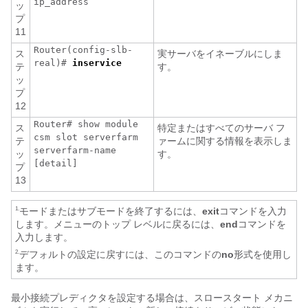
ip_address
ッ
プ
11
Router(config-slb-
ス
実サーバをイネーブルにしま
real)#
inservice
テ
す。
ッ
プ
12
Router# show module
ス
特定またはすべてのサーバ フ
csm
slot
serverfarm
テ
ァームに関する情報を表示しま
serverfarm-name
ッ
す。
[detail]
プ
13
モードまたはサブモードを終了するには、
exit
コマンドを入力
1.
します。メニューのトップ レベルに戻るには、
end
コマンドを
入力します。
デフォルトの設定に戻すには、このコマンドの
no
形式を使用し
2.
ます。
最小接続プレディクタを設定する場合は、スロースタート メカニ