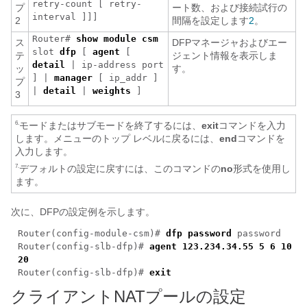
retry-count
[
retry-
プ
ート数、および接続試行の
interval
]]]
2
間隔を設定します
2
。
Router#
show
module
csm
ス
DFPマネージャおよびエー
slot
dfp
[
agent
[
テ
ジェント情報を表示しま
detail
|
ip-address port
ッ
す。
] |
manager
[
ip_addr
]
プ
|
detail
|
weights
]
3
モードまたはサブモードを終了するには、
exit
コマンドを入力
6.
します。メニューのトップ レベルに戻るには、
end
コマンドを
入力します。
デフォルトの設定に戻すには、このコマンドの
no
形式を使用し
7.
ます。
次に、DFPの設定例を示します。
Router(config-module-csm)#
dfp password
password
Router(config-slb-dfp)#
agent
123.234.34.55 5 6 10
20
Router(config-slb-dfp)#
exit
クライアントNATプールの設定