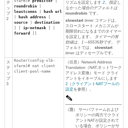
sfarm)#
predictor
[
テ
リズムを設定します
2
。指定し
roundrobin
|
ッ
なかった場合のデフォルトは
leastconns
|
hash url
プ
roundrobin
です。
|
hash address
[
2
slowstart
timer
コマンドは、
source
|
destination
スロースタート メカニズムが
] [
ip-netmask
] |
期限切れになるまでのタイマー
forward
]]
を設定します。
タイマーの有
効値は、1～65535秒です。
デ
フォルトでは、
slowstart
timer
はディセーブルです。
Router(config-slb-
ス
（任意）Network Address
sfarm)# nat client
テ
Translation（NAT;ネットワーク
client-pool-name
ッ
アドレス変換）モード クライ
プ
アントをイネーブルにします
3
2
（
クライアントNATプールの
設定
を参照）。
（
注
） サーバファームおよび
ポリシーの両方でクライ
アントNATが設定されて
いる場合、ポリシーがサ