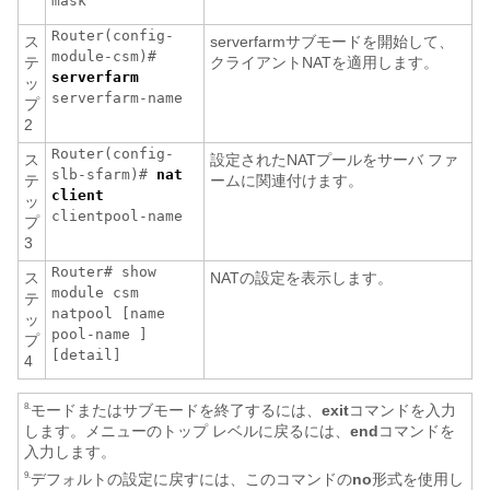
mask
Router(config-
ス
serverfarmサブモードを開始して、
module-csm)#
テ
クライアントNATを適用します。
serverfarm
ッ
serverfarm-name
プ
2
Router(config-
ス
設定されたNATプールをサーバ ファ
slb-sfarm)#
nat
テ
ームに関連付けます。
client
ッ
clientpool-name
プ
3
Router# show
ス
NATの設定を表示します。
module csm
テ
natpool [name
ッ
pool-name
]
プ
[detail]
4
モードまたはサブモードを終了するには、
exit
コマンドを入力
8.
します。メニューのトップ レベルに戻るには、
end
コマンドを
入力します。
デフォルトの設定に戻すには、このコマンドの
no
形式を使用し
9.