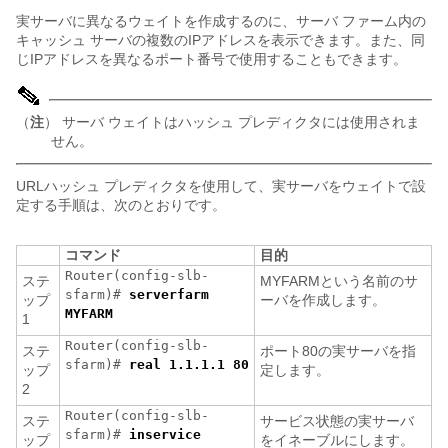
実サーバに異なるウェイトを作成するのに、サーバ ファーム内の
キャッシュ サーバの複数のIPアドレスを表示できます。また、同
じIPアドレスを異なるポート番号で使用することもできます。
（
注
） サーバ ウェイトはハッシュ プレディクタには使用されま
せん。
URLハッシュ プレディクタを使用して、実サーバをウェイトで設
定する手順は、次のとおりです。
コマンド
目的
Router(config-slb-
ステ
MYFARMという名前のサ
sfarm)#
serverfarm
ップ
ーバを作成します。
MYFARM
1
Router(config-slb-
ステ
ポート80の実サーバを指
sfarm)#
real 1.1.1.1 80
ップ
定します。
2
Router(config-slb-
ステ
サービス状態の実サーバ
sfarm)#
inservice
ップ
をイネーブルにします。