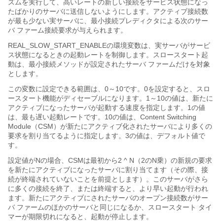
ズムを実行して、高いレートの新しい接続をサービス状態になっ
たばかりのサーバに送信しないようにします。アクティブ接続数
が最も少ない実サーバに、最小接続プレディクタによる次のサー
バ ファーム接続要求が与えられます。
REAL_SLOW_START_ENABLEの環境変数は、実サーバがサービ
ス状態になるときの起動レートを制御します。スロースタート起
動は、最小接続メソッドが設定されたサーバ ファームだけを対象
とします。
この変数に設定できる範囲は、0～10です。0を設定すると、スロ
ースタート機能がディセーブルになります。1～10の値は、新たに
アクティブになったサーバが起動する速度を指定します。1の値
は、最も遅い起動レートです。10の値は、Content Switching
Module（CSM）が新たにアクティブ化されたサーバにより多くの
要求を割り当てるように指定します。3の値は、デフォルト値で
す。
設定値がNの場合、CSMは最初から2 ^ N（2のN乗）の新規の要求
を新たにアクティブになったサーバに割り当てます（その際、接
続が終端されていないことを前提とします）。このサーバがさら
に多くの接続を終了、または終端すると、より早い起動が行われ
ます。新たにアクティブにされたサーバのオープン接続数がサー
バ ファームのほかのサーバと同じになるか、スロースタート タイ
マーが期限切れになると、起動が停止します。