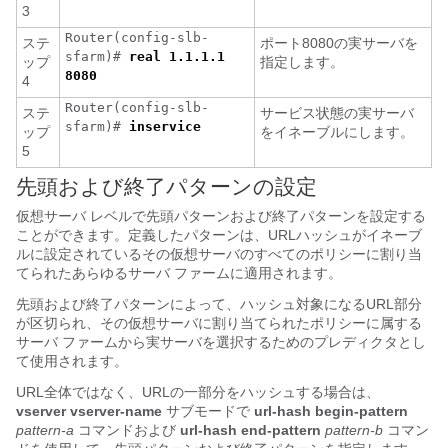
3
Router(config-slb-
ステ
ポート8080の実サーバを
sfarm)#
real 1.1.1.1
ップ
指定します。
8080
4
Router(config-slb-
ステ
サービス状態の実サーバ
sfarm)#
inservice
ップ
をイネーブルにします。
5
先頭および終了パターンの設定
仮想サーバ レベルで先頭パターンおよび終了パターンを設定する
ことができます。定義したパターンは、URLハッシュがイネーブ
ルに設定されているその仮想サーバのすべてのポリシーに割り当
てられたあらゆるサーバ ファームに適用されます。
先頭および終了パターンによって、ハッシュ対象になるURL部分
が区切られ、その仮想サーバに割り当てられたポリシーに属する
サーバ ファームから実サーバを選択するためのプレディクタとし
て使用されます。
URL全体ではなく、URLの一部分をハッシュする場合は、
vserver vserver-name
サブモードで
url-hash begin-pattern
pattern-a
コマンドおよび
url-hash end-pattern
pattern-b
コマン