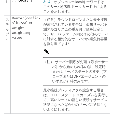
][
local
]
1
3
4
。オプションのlocalキーワードは、
、
このサーバがSSLドータカード上にある
ことを示します。
Router(config-
ス
（任意）ラウンドロビンまたは最小接続
slb-real)#
テ
が選択されている場合は、仮想サーバ予
weight
ッ
測アルゴリズムの重み付け値を設定し
weighting-
プ
て、サーバ ファーム内のその他のサーバ
value
2
に対する相対的なサーバの作業負荷容量
を割り当てます
。
2
（
注
） サーバの順序が先頭（最初のサー
バ）から始められるのは、設定時
またはサーバ ステートの変更（プ
ローブまたはDFPエージェントの
いずれか）時のみです。
最小接続プレディクタを設定する場合
は、スロースタート メカニズムを実行し
て、高いレートの新しい接続をサービス
状態になったばかりのサーバに送信しな
いようにします。