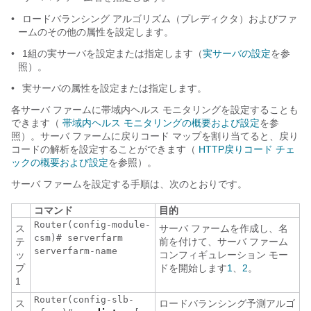
•
ロードバランシング アルゴリズム（プレディクタ）およびファ
ームのその他の属性を設定します。
•
1組の実サーバを設定または指定します（
実サーバの設定
を参
照）。
•
実サーバの属性を設定または指定します。
各サーバ ファームに帯域内ヘルス モニタリングを設定することも
できます（
帯域内ヘルス モニタリングの概要および設定
を参
照）。サーバ ファームに戻りコード マップを割り当てると、戻り
コードの解析を設定することができます（
HTTP戻りコード チェ
ックの概要および設定
を参照）。
サーバ ファームを設定する手順は、次のとおりです。
コマンド
目的
Router(config-module-
ス
サーバ ファームを作成し、名
csm)# serverfarm
テ
前を付けて、サーバ ファーム
serverfarm-name
ッ
コンフィギュレーション モー
プ
ドを開始します
1
、
2
。
1
Router(config-slb-
ス
ロードバランシング予測アルゴ