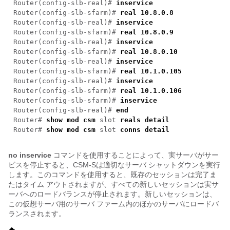
Router(config-slb-real)#
inservice
Router(config-slb-sfarm)#
real 10.8.0.8
Router(config-slb-real)#
inservice
Router(config-slb-sfarm)#
real 10.8.0.9
Router(config-slb-real)#
inservice
Router(config-slb-sfarm)#
real 10.8.0.10
Router(config-slb-real)#
inservice
Router(config-slb-sfarm)#
real 10.1.0.105
Router(config-slb-real)#
inservice
Router(config-slb-sfarm)#
real 10.1.0.106
Router(config-slb-sfarm)#
inservice
Router(config-slb-real)#
end
Router#
show mod csm
slot
reals
detail
Router#
show mod csm
slot
conns
detail
no inservice
コマンドを使用することによって、実サーバがサー
ビスを停止すると、CSM-Sは適切なサーバ シャットダウンを実行
します。このコマンドを使用すると、既存のセッションは完了ま
たはタイム アウトされますが、すべての新しいセッションは実サ
ーバへのロードバランスが停止されます。新しいセッションは、
この仮想サーバ用のサーバ ファーム内のほかのサーバにロードバ
ランスされます。