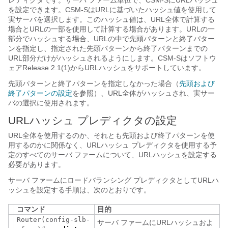
レディクタです。サーバ ファーム単位で、CSM-SにURLハッシュ
を設定できます。CSM-SはURLに基づいたハッシュ値を使用して
実サーバを選択します。このハッシュ値は、URL全体で計算する
場合とURLの一部を使用して計算する場合があります。URLの一
部分でハッシュする場合、URLの中で先頭パターンと終了パター
ンを指定し、指定された先頭パターンから終了パターンまでの
URL部分だけがハッシュされるようにします。CSM-Sはソフトウ
ェアRelease 2.1(1)からURLハッシュをサポートしています。
先頭パターンと終了パターンを指定しなかった場合（
先頭および
終了パターンの設定
を参照）、URL全体がハッシュされ、実サー
バの選択に使用されます。
URLハッシュ プレディクタの設定
URL全体を使用するのか、それとも先頭および終了パターンを使
用するのかに関係なく、URLハッシュ プレディクタを使用する予
定のすべてのサーバ ファームについて、URLハッシュを設定する
必要があります。
サーバ ファームにロードバランシング プレディクタとしてURLハ
ッシュを設定する手順は、次のとおりです。
コマンド
目的
Router(config-slb-
サーバ ファームにURLハッシュおよ