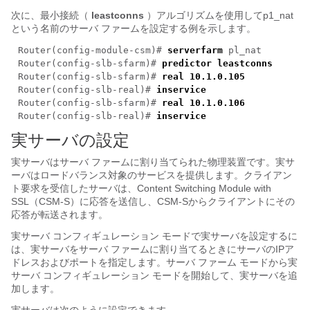
次に、最小接続（
leastconns
）アルゴリズムを使用してp1_nat
という名前のサーバ ファームを設定する例を示します。
Router(config-module-csm)#
serverfarm
pl_nat
Router(config-slb-sfarm)#
predictor leastconns
Router(config-slb-sfarm)#
real 10.1.0.105
Router(config-slb-real)#
inservice
Router(config-slb-sfarm)#
real 10.1.0.106
Router(config-slb-real)#
inservice
実サーバの設定
実サーバはサーバ ファームに割り当てられた物理装置です。実サ
ーバはロードバランス対象のサービスを提供します。クライアン
ト要求を受信したサーバは、Content Switching Module with
SSL（CSM-S）に応答を送信し、CSM-Sからクライアントにその
応答が転送されます。
実サーバ コンフィギュレーション モードで実サーバを設定するに
は、実サーバをサーバ ファームに割り当てるときにサーバのIPア
ドレスおよびポートを指定します。サーバ ファーム モードから実
サーバ コンフィギュレーション モードを開始して、実サーバを追
加します。