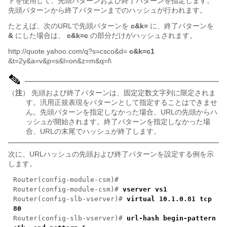
ドを使用して、先頭パターンおよび終了パターンを指定します。
先頭パターンから終了パターンまでのハッシュが行われます。
たとえば、次のURLで先頭パターンを
c&k=
に、終了パターンを
&
にした場合は、
c&k=c
の部分だけがハッシュされます。
http://quote.yahoo.com/q?s=csco&d=
c&k=c1
&t=2y&a=v&p=s&l=on&z=m&q=l\
（
注
） 先頭および終了パターンは、固定定数文字列に限定されま
す。汎用正規表現をパターンとして指定することはできませ
ん。先頭パターンを指定しなかった場合、URLの先頭からハ
ッシュが開始されます。終了パターンを指定しなかった場
合、URLの末尾でハッシュが終了します。
次に、URLハッシュの先頭および終了パターンを設定する例を示
します。
Router(config-module-csm)#
Router(config-module-csm)#
vserver vs1
Router(config-slb-vserver)#
virtual 10.1.0.81 tcp
80
Router(config-slb-vserver)#
url-hash begin-pattern