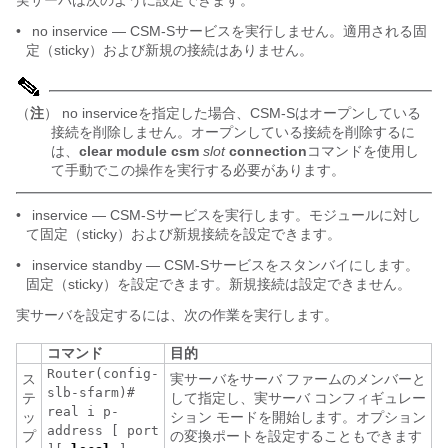
実サーバは次のように設定できます。
•
no inservice ― CSM-Sサービスを実行しません。適用される固
定（sticky）および新規の接続はありません。
（
注
） no inserviceを指定した場合、CSM-Sはオープンしている
接続を削除しません。オープンしている接続を削除するに
は、
clear module csm
slot
connection
コマンドを使用し
て手動でこの操作を実行する必要があります。
•
inservice ― CSM-Sサービスを実行します。モジュールに対し
て固定（sticky）および新規接続を設定できます。
•
inservice standby ― CSM-Sサービスをスタンバイにします。
固定（sticky）を設定できます。新規接続は設定できません。
実サーバを設定するには、次の作業を実行します。
コマンド
目的
Router(config-
ス
実サーバをサーバ ファームのメンバーと
slb-sfarm)#
テ
して指定し、実サーバ コンフィギュレー
real i
p-
ッ
ション モードを開始します。オプション
address
[
port
プ
の変換ポートを設定することもできます