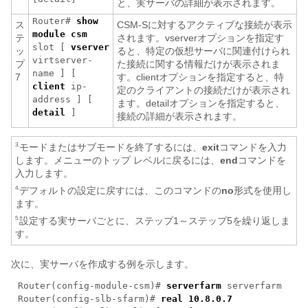
と、実サーバの詳細が表示されます。
Router#
show
ス
CSM-Sに対するアクティブな接続が表示
module csm
テ
されます。vserverオプションを指定す
slot
[
vserver
ッ
ると、特定の仮想サーバに関連付けられ
virtserver-
プ
た接続に関する情報だけが表示されま
name
] [
7
す。clientオプションを指定すると、特
client
ip-
定のクライアントの接続だけが表示され
address
] [
ます。detailオプションを指定すると、
detail
]
接続の詳細が表示されます。
モードまたはサブモードを終了するには、
exit
コマンドを入力
3.
します。メニューのトップ レベルに戻るには、
end
コマンドを
入力します。
デフォルトの設定に戻すには、このコマンドの
no
形式を使用し
4.
ます。
設定する実サーバごとに、ステップ1～ステップ5を繰り返しま
5.
す。
次に、実サーバを作成する例を示します。
Router(config-module-csm)#
serverfarm
serverfarm
Router(config-slb-sfarm)#
real 10.8.0.7