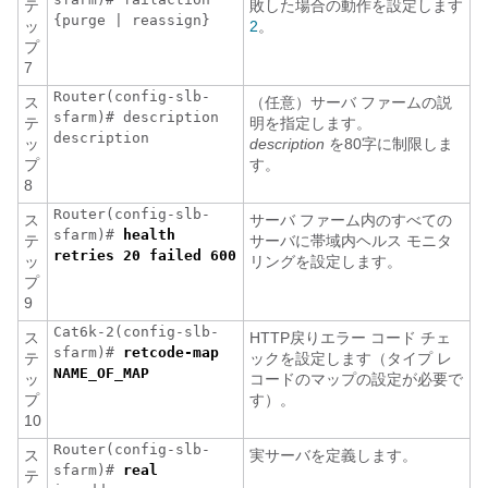
テ
敗した場合の動作を設定します
{purge | reassign}
ッ
2
。
プ
7
Router(config-slb-
ス
（任意）サーバ ファームの説
sfarm)# description
テ
明を指定します。
description
ッ
description
を80字に制限しま
プ
す。
8
Router(config-slb-
ス
サーバ ファーム内のすべての
sfarm)#
health
テ
サーバに帯域内ヘルス モニタ
retries 20 failed 600
ッ
リングを設定します。
プ
9
Cat6k-2(config-slb-
ス
HTTP戻りエラー コード チェ
sfarm)#
retcode-map
テ
ックを設定します（タイプ レ
NAME_OF_MAP
ッ
コードのマップの設定が必要で
プ
す）。
10
Router(config-slb-
ス
実サーバを定義します。
sfarm)#
real
テ