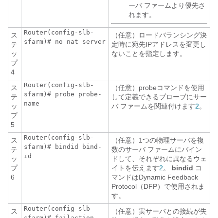
ーバ ファームより優先さ
れます。
Router(config-slb-
ス
（任意）ロードバランシング決
sfarm)# no nat server
テ
定時に宛先IPアドレスを変更し
ッ
ないことを指定します。
プ
4
Router(config-slb-
ス
（任意）probeコマンドを使用
sfarm)# probe
probe-
テ
して定義できるプローブにサー
name
ッ
バ ファームを関連付けます
2
。
プ
5
Router(config-slb-
ス
（任意）1つの物理サーバを複
sfarm)# bindid
bind-
テ
数のサーバ ファームにバイン
id
ッ
ドして、それぞれに異なるウェ
プ
イトを伝えます
2
。
bindid
コ
6
マンドはDynamic Feedback
Protocol（DFP）で使用されま
す。
Router(config-slb-
ス
（任意）実サーバとの接続が失
sfarm)# failaction