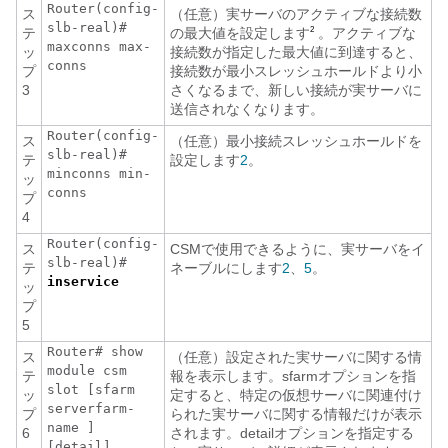
Router(config-
ス
（任意）実サーバのアクティブな接続数
slb-real)#
テ
の最大値を設定します
。アクティブな
2
maxconns
max-
ッ
接続数が指定した最大値に到達すると、
conns
プ
接続数が最小スレッシュホールドより小
3
さくなるまで、新しい接続が実サーバに
送信されなくなります。
Router(config-
ス
（任意）最小接続スレッシュホールドを
slb-real)#
テ
設定します
2
。
minconns
min-
ッ
conns
プ
4
Router(config-
ス
CSMで使用できるように、実サーバをイ
slb-real)#
テ
ネーブルにします
2
、
5
。
inservice
ッ
プ
5
Router# show
ス
（任意）設定された実サーバに関する情
module csm
テ
報を表示します。sfarmオプションを指
slot
[sfarm
ッ
定すると、特定の仮想サーバに関連付け
serverfarm-
プ
られた実サーバに関する情報だけが表示
name
]
6
されます。detailオプションを指定する
[detail]