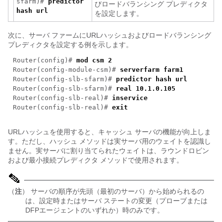
sfarm)#
predictor
びロードバランシング プレディクタ
hash url
を設定します。
次に、サーバ ファームにURLハッシュおよびロードバランシング
プレディクタを設定する例を示します。
Router(config)#
mod csm 2
Router(config-module-csm)#
serverfarm farm1
Router(config-slb-sfarm)#
predictor hash url
Router(config-slb-sfarm)#
real 10.1.0.105
Router(config-slb-real)#
inservice
Router(config-slb-real)#
exit
URLハッシュを使用すると、キャッシュ サーバの機能が向上しま
す。ただし、ハッシュ メソッドは実サーバ用のウェイトを認識し
ません。実サーバに割り当てられたウェイトは、ラウンドロビン
および最小接続プレディクタ メソッドで使用されます。
（
注
） サーバの順序が先頭（最初のサーバ）から始められるの
は、設定時またはサーバ ステートの変更（プローブまたは
DFPエージェントのいずれか）時のみです。