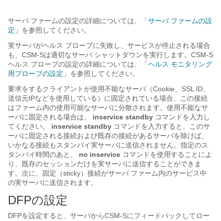
サーバ ファームの設定の詳細については、
「サーバ ファームの設
定」
を参照してください。
実サーバがヘルス プローブに失敗し、サービスが停止される場合
も、CSM-Sは適切なサーバ シャットダウンを実行します。CSM-S
ヘルス プローブの設定の詳細については、
「ヘルス モニタリング
用プローブの設定」
を参照してください。
要求をするクライアントが使用不能なサーバ（Cookie、SSL ID、
送信元IPなどを使用している）に固定されている場合、この接続
はファーム内の使用可能なサーバに分散されます。使用不能なサ
ーバに固定される場合は、
inservice standby
コマンドを入力し
てください。
inservice standby
コマンドを入力すると、このサ
ーバに固定される接続および既存の接続があるサーバを除けば、
いかなる接続もスタンバイ実サーバに送信されません。指定のス
タンバイ時間のあと、
no inservice
コマンドを使用することによ
り、既存のセッションだけを実サーバに送信することができま
す。次に、固定（sticky）接続がサーバ ファーム内のサービス中
の実サーバに送信されます。
DFPの設定
DFPを設定すると、サーバからCSM-Sにフィードバックしてロー