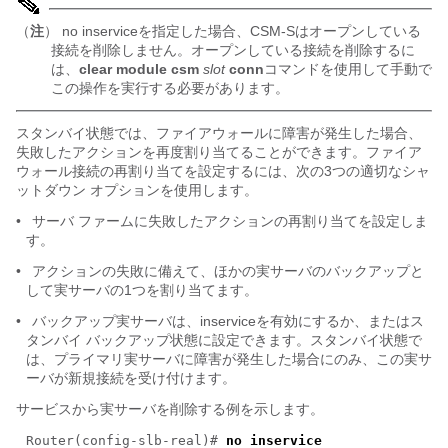
（
注
） no inserviceを指定した場合、CSM-Sはオープンしている
接続を削除しません。オープンしている接続を削除するに
は、
clear module csm
slot
conn
コマンドを使用して手動で
この操作を実行する必要があります。
スタンバイ状態では、ファイアウォールに障害が発生した場合、
失敗したアクションを再度割り当てることができます。ファイア
ウォール接続の再割り当てを設定するには、次の3つの適切なシャ
ットダウン オプションを使用します。
•
サーバ ファームに失敗したアクションの再割り当てを設定しま
す。
•
アクションの失敗に備えて、ほかの実サーバのバックアップと
して実サーバの1つを割り当てます。
•
バックアップ実サーバは、inserviceを有効にするか、またはス
タンバイ バックアップ状態に設定できます。スタンバイ状態で
は、プライマリ実サーバに障害が発生した場合にのみ、この実サ
ーバが新規接続を受け付けます。
サービスから実サーバを削除する例を示します。
Router(config-slb-real)#
no inservice