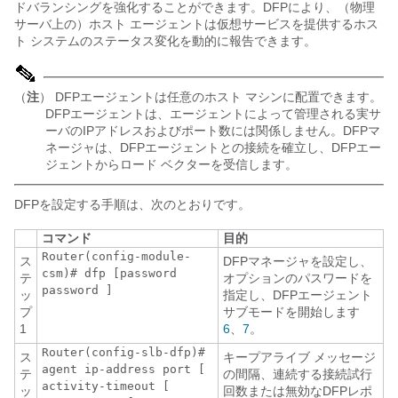
ドバランシングを強化することができます。DFPにより、（物理
サーバ上の）ホスト エージェントは仮想サービスを提供するホス
ト システムのステータス変化を動的に報告できます。
（
注
） DFPエージェントは任意のホスト マシンに配置できます。
DFPエージェントは、エージェントによって管理される実サ
ーバのIPアドレスおよびポート数には関係しません。DFPマ
ネージャは、DFPエージェントとの接続を確立し、DFPエー
ジェントからロード ベクターを受信します。
DFPを設定する手順は、次のとおりです。
コマンド
目的
Router(config-module-
ス
DFPマネージャを設定し、
csm)# dfp [password
テ
オプションのパスワードを
password
]
ッ
指定し、DFPエージェント
プ
サブモードを開始します
1
6
、
7
。
Router(config-slb-dfp)#
ス
キープアライブ メッセージ
agent
ip-address port
[
テ
の間隔、連続する接続試行
activity-timeout
[
ッ
回数または無効なDFPレポ