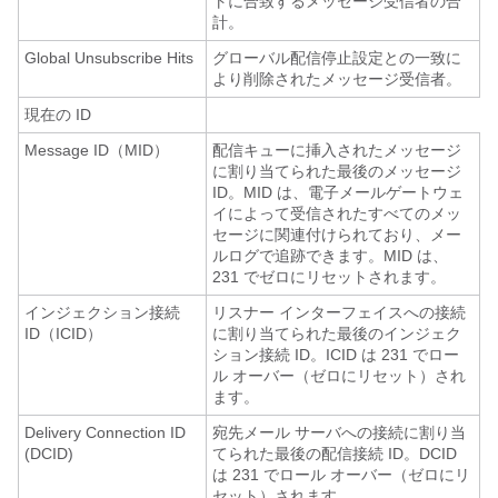
トに合致するメッセージ受信者の合
計。
Global Unsubscribe Hits
グローバル配信停止設定との一致に
より削除されたメッセージ受信者。
現在の ID
Message ID（MID）
配信キューに挿入されたメッセージ
に割り当てられた最後のメッセージ
ID。MID は、
電子メールゲートウェ
イ
によって受信されたすべてのメッ
セージに関連付けられており、メー
ルログで追跡できます。MID は、
231 でゼロにリセットされます。
インジェクション接続
リスナー インターフェイスへの接続
ID（ICID）
に割り当てられた最後のインジェク
ション接続 ID。ICID は 231 でロー
ル オーバー（ゼロにリセット）され
ます。
Delivery Connection ID
宛先メール サーバへの接続に割り当
(DCID)
てられた最後の配信接続 ID。DCID
は 231 でロール オーバー（ゼロにリ
セット）されます。