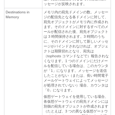
ッセージが反映されます。
Destinations in
メモリ内の宛先ドメインの数。メッセー
Memory
ジの配信先となる各ドメインに対して、
宛先オブジェクトがメモリ内に作成され
ます。そのドメインに対するすべてのメ
ールが配信された後、宛先オブジェクト
は 3 時間保持されます。3 時間のうち
に、そのドメインに対して新しいメッセ
ージがバインドされなければ、オブジェ
クトは期限切れとなり、宛先は
（tophosts コマンドなどで）報告されな
くなります。1 つのドメインにだけメー
ルを配信している場合は、このカウンタ
が「1」になります。メッセージを送信
したことがない（または、長い時間
電子
メールゲートウェイ
によってメッセージ
が処理されていない）場合、カウンタは
「0」になります。
仮想ゲートウェイを使用している場合、
各仮想ゲートウェイの宛先ドメインには
別個の宛先オブジェクトが作成されます
（たとえば、3 つの異なる仮想ゲートウ