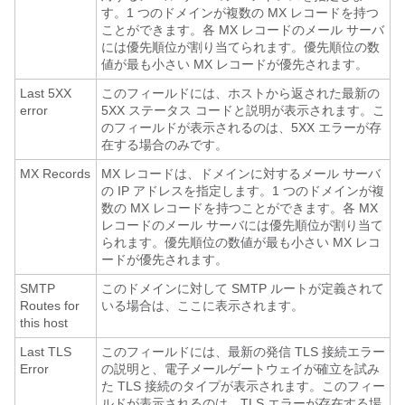
す。1 つのドメインが複数の MX レコードを持つ
ことができます。各 MX レコードのメール サーバ
には優先順位が割り当てられます。優先順位の数
値が最も小さい MX レコードが優先されます。
Last 5XX
このフィールドには、ホストから返された最新の
error
5XX ステータス コードと説明が表示されます。こ
のフィールドが表示されるのは、5XX エラーが存
在する場合のみです。
MX Records
MX レコードは、ドメインに対するメール サーバ
の IP アドレスを指定します。1 つのドメインが複
数の MX レコードを持つことができます。各 MX
レコードのメール サーバには優先順位が割り当て
られます。優先順位の数値が最も小さい MX レコ
ードが優先されます。
SMTP
このドメインに対して SMTP ルートが定義されて
Routes for
いる場合は、ここに表示されます。
this host
Last TLS
このフィールドには、最新の発信 TLS 接続エラー
Error
の説明と、
電子メールゲートウェイ
が確立を試み
た TLS 接続のタイプが表示されます。このフィー
ルドが表示されるのは、TLS エラーが存在する場