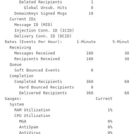
      Deleted Recipients            1               0 
        Global Unsub. Hits          0               0 
    DomainKeys Signed Msgs         10               9 
  Current IDs

    Message ID (MID)                                  
    Injection Conn. ID (ICID)                         
    Delivery Conn. ID (DCID)                          
Rates (Events Per Hour):      1-Minute       5-Minutes
  Receiving

    Messages Received             180             300 
    Recipients Received           180             300 
  Queue

    Soft Bounced Events             0               0 
  Completion

    Completed Recipients          360             600 
      Hard Bounced Recipients       0               0 
      Delivered Recipients        360             600 
Gauges:                               Current

  System

    RAM Utilization                        1%

    CPU Utilization

      MGA                                  0%

      AntiSpam                             0%

      AntiVirus                            0%
