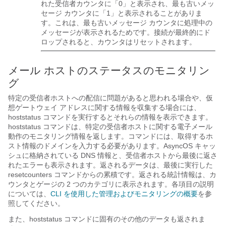
れた受信者カウンタに「0」と表示され、最も古いメッ
セージ カウンタに「1」と表示されることがありま
す。これは、最も古いメッセージ カウンタに処理中の
メッセージが表示されるためです。接続が最終的にド
ロップされると、カウンタはリセットされます。
メール ホストのステータスのモニタリン
グ
特定の受信者ホストへの配信に問題があると思われる場合や、仮
想ゲートウェイ アドレスに関する情報を収集する場合には、
hoststatus コマンドを実行するとそれらの情報を表示できます。
hoststatus コマンドは、特定の受信者ホストに関する電子メール
動作のモニタリング情報を返します。コマンドには、取得するホ
スト情報のドメインを入力する必要があります。AsyncOS キャッ
シュに格納されている DNS 情報と、受信者ホストから最後に返さ
れたエラーも表示されます。返されるデータは、最後に実行した
resetcounters コマンドからの累積です。返される統計情報は、カ
ウンタとゲージの 2 つのカテゴリに表示されます。各項目の説明
については、
CLI を使用した管理およびモニタリングの概要
を参
照してください。
また、hoststatus コマンドに固有のその他のデータも返されま