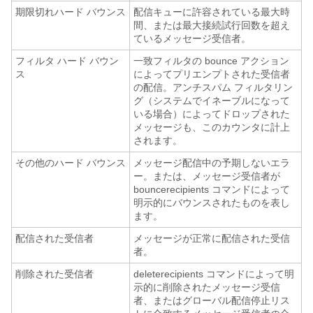
期限切れハード バウンス
配信キューに許容されている最大時
間、または最大接続試行回数を超え
ているメッセージ受信者。
フィルタ ハード バウン
一致フィルタの bounce アクション
ス
によってプリエンプトされた受信者
の配信。アンチスパム フィルタリン
グ（システムでイネーブルになって
いる場合）によってドロップされた
メッセージも、このカウンタに計上
されます。
その他のハード バウンス
メッセージ配信中の予期しないエラ
ー。または、メッセージ受信者が
bouncerecipients コマンドによって
明示的にバウンスされたものを表し
ます。
配信された受信者
メッセージが正常に配信された受信
者。
削除された受信者
deleterecipients コマンドによって明
示的に削除されたメッセージ受信
者、またはグローバル配信停止リス