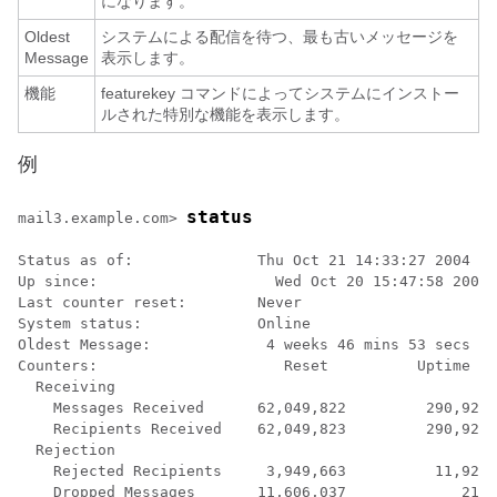
になります。
Oldest
システムによる配信を待つ、最も古いメッセージを
Message
表示します。
機能
featurekey コマンドによってシステムにインストー
ルされた特別な機能を表示します。
例
status
mail3.example.com> 
Status as of:              Thu Oct 21 14:33:27 2004 PD
Up since:                    Wed Oct 20 15:47:58 2004 
Last counter reset:        Never

System status:             Online

Oldest Message:             4 weeks 46 mins 53 secs

Counters:                     Reset          Uptime   
  Receiving

    Messages Received      62,049,822         290,920 
    Recipients Received    62,049,823         290,920 
  Rejection

    Rejected Recipients     3,949,663          11,921 
    Dropped Messages       11,606,037             219 