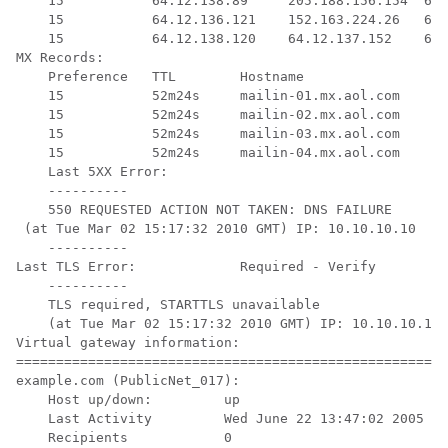
    15           64.12.138.89     205.188.156.154  64.
    15           64.12.136.121    152.163.224.26   64.
    15           64.12.138.120    64.12.137.152    64.
MX Records:

    Preference   TTL        Hostname

    15           52m24s     mailin-01.mx.aol.com

    15           52m24s     mailin-02.mx.aol.com

    15           52m24s     mailin-03.mx.aol.com

    15           52m24s     mailin-04.mx.aol.com

    Last 5XX Error:

    ----------           

    550 REQUESTED ACTION NOT TAKEN: DNS FAILURE

 (at Tue Mar 02 15:17:32 2010 GMT) IP: 10.10.10.10

    ----------

Last TLS Error:             Required - Verify

    ----------

    TLS required, STARTTLS unavailable

    (at Tue Mar 02 15:17:32 2010 GMT) IP: 10.10.10.10

Virtual gateway information:

======================================================
example.com (PublicNet_017):

    Host up/down:         up

    Last Activity         Wed June 22 13:47:02 2005

    Recipients            0