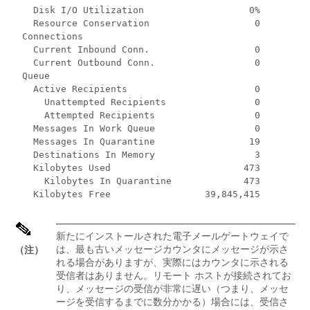
    Disk I/O Utilization                   0%

    Resource Conservation                   0

  Connections

    Current Inbound Conn.                   0

    Current Outbound Conn.                  0

  Queue

    Active Recipients                       0

      Unattempted Recipients                0

      Attempted Recipients                  0

    Messages In Work Queue                  0

    Messages In Quarantine                 19

    Destinations In Memory                  3

    Kilobytes Used                        473

      Kilobytes In Quarantine             473

    Kilobytes Free                 39,845,415
新たにインストールされた
電子メールゲートウェイ
で
は、最も古いメッセージカウンタにメッセージが示さ
（注）
れる場合がありますが、実際にはカウンタに示される
受信者はありません。リモート ホストが接続されてお
り、メッセージの受信が非常に遅い（つまり、メッセ
ージを受信するまでに数分かかる）場合には、受信さ