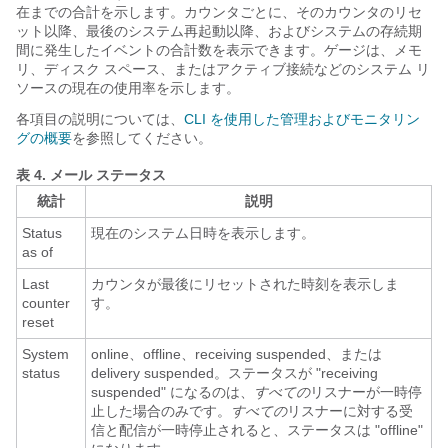
在までの合計を示します。カウンタごとに、そのカウンタのリセ
ット以降、最後のシステム再起動以降、およびシステムの存続期
間に発生したイベントの合計数を表示できます。ゲージは、メモ
リ、ディスク スペース、またはアクティブ接続などのシステム リ
ソースの現在の使用率を示します。
各項目の説明については、
CLI を使用した管理およびモニタリン
グの概要
を参照してください。
表 4.
メール ステータス
統計
説明
Status
現在のシステム日時を表示します。
as of
Last
カウンタが最後にリセットされた時刻を表示しま
counter
す。
reset
System
online、offline、receiving suspended、または
status
delivery suspended。ステータスが "receiving
suspended" になるのは、
すべての
リスナーが一時停
止した場合のみです。
すべての
リスナーに対する受
信と配信が一時停止されると、ステータスは "offline"