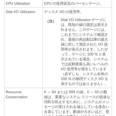
CPU Utilization
CPU の使用状況のパーセンテージ。
Disk I/O Utilization
ディスク I/O の使用率。
Disk I/O Utilization ゲージに
（注）
は、既知の値の測定は表示さ
れません。このゲージには、
これまでにシステムで確認さ
れ、最後の再起動以降の最大
値に対して測定された I/O 使
用率が表示されます。したが
って、ゲージに 100 % と表
示されている場合、システム
では起動後最も高いレベルの
I/O 使用率が発生しています
（必ずしも、システム全体の
100 % の物理ディスク I/O を
表すものではありません）。
Resource
0 ～ 60 または 999 の値。0 ～ 60 の数
Conservation
値は、重要なシステム リソースの急速な
消耗を防止するために、システムがメッ
セージの受け入れを減らしている度合い
を表しています。数値が大きいほど、受