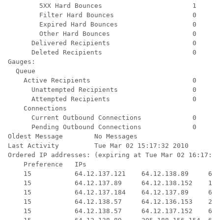
        5XX Hard Bounces                       1

        Filter Hard Bounces                    0

        Expired Hard Bounces                   0

        Other Hard Bounces                     0

      Delivered Recipients                     0

      Deleted Recipients                       0

Gauges:

  Queue

    Active Recipients                          0

      Unattempted Recipients                   0

      Attempted Recipients                     0

    Connections

      Current Outbound Connections             0

      Pending Outbound Connections             0

Oldest Message        No Messages

Last Activity         Tue Mar 02 15:17:32 2010

Ordered IP addresses: (expiring at Tue Mar 02 16:17:32
    Preference   IPs

    15           64.12.137.121    64.12.138.89     64.
    15           64.12.137.89     64.12.138.152    152
    15           64.12.137.184    64.12.137.89     64.
    15           64.12.138.57     64.12.136.153    205
    15           64.12.138.57     64.12.137.152    64.