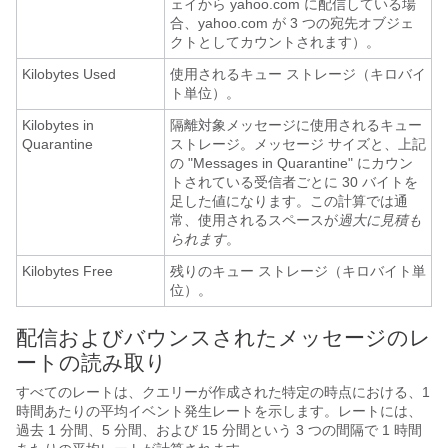
ェイから yahoo.com に配信している場
合、yahoo.com が 3 つの宛先オブジェ
クトとしてカウントされます）。
Kilobytes Used
使用されるキュー ストレージ（キロバイ
ト単位）。
Kilobytes in
隔離対象メッセージに使用されるキュー
Quarantine
ストレージ。メッセージ サイズと、上記
の "Messages in Quarantine" にカウン
トされている受信者ごとに 30 バイトを
足した値になります。この計算では通
常、使用されるスペースが
過大に見積も
られます
。
Kilobytes Free
残りのキュー ストレージ（キロバイト単
位）。
配信およびバウンスされたメッセージのレ
ートの読み取り
すべてのレートは、クエリーが作成された特定の時点における、1
時間あたりの平均イベント発生レートを示します。レートには、
過去 1 分間、5 分間、および 15 分間という 3 つの間隔で 1 時間