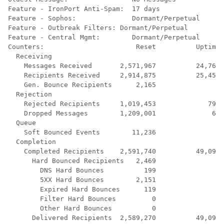
Feature - IronPort Anti-Spam:  17 days

Feature - Sophos:              Dormant/Perpetual

Feature - Outbreak Filters: Dormant/Perpetual

Feature - Central Mgmt:        Dormant/Perpetual

Counters:                       Reset          Uptime 
  Receiving

    Messages Received       2,571,967          24,760 
    Recipients Received     2,914,875          25,450 
    Gen. Bounce Recipients      2,165               0 
  Rejection

    Rejected Recipients     1,019,453             792 
    Dropped Messages        1,209,001              66 
  Queue

    Soft Bounced Events        11,236               0 
  Completion

    Completed Recipients    2,591,740          49,095 
      Hard Bounced Recipients   2,469               0 
        DNS Hard Bounces          199               0 
        5XX Hard Bounces        2,151               0 
        Expired Hard Bounces      119               0 
        Filter Hard Bounces         0               0 
        Other Hard Bounces          0               0 
      Delivered Recipients  2,589,270          49,095 