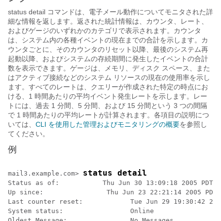
status detail コマンドは、電子メール動作についてモニタされた詳
細な情報を返します。返された統計情報は、カウンタ、レート、
およびゲージのいずれかのカテゴリで表示されます。カウンタ
は、システム内の各種イベントの現在までの合計を示します。カ
ウンタごとに、そのカウンタのリセット以降、最後のシステム再
起動以降、およびシステムの存続期間に発生したイベントの合計
数を表示できます。ゲージは、メモリ、ディスク スペース、また
はアクティブ接続などのシステム リソースの現在の使用率を示し
ます。すべてのレートは、クエリーが作成された特定の時点にお
ける、1 時間あたりの平均イベント発生レートを示します。レー
トには、過去 1 分間、5 分間、および 15 分間という 3 つの間隔
で 1 時間あたりの平均レートが計算されます。各項目の説明につ
いては、
CLI を使用した管理およびモニタリングの概要
を参照し
てください。
例
status detail
mail3.example.com> 
Status as of:           Thu Jun 30 13:09:18 2005 PDT

Up since:                Thu Jun 23 22:21:14 2005 PDT 
Last counter reset:            Tue Jun 29 19:30:42 200
System status:                 Online

Oldest Message:                No Messages
