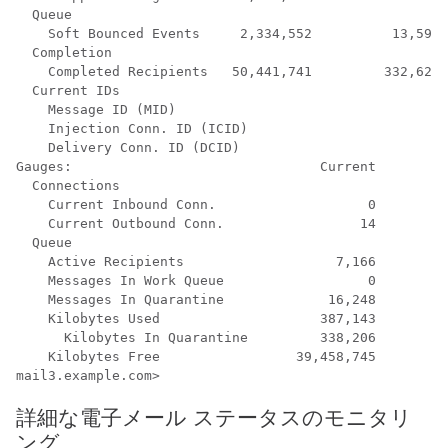
  Queue

    Soft Bounced Events     2,334,552          13,598 
  Completion

    Completed Recipients   50,441,741         332,625 
  Current IDs

    Message ID (MID)                                  
    Injection Conn. ID (ICID)                         
    Delivery Conn. ID (DCID)                          
Gauges:                               Current

  Connections

    Current Inbound Conn.                   0

    Current Outbound Conn.                 14

  Queue

    Active Recipients                   7,166

    Messages In Work Queue                  0

    Messages In Quarantine             16,248

    Kilobytes Used                    387,143

      Kilobytes In Quarantine         338,206

    Kilobytes Free                 39,458,745

mail3.example.com> 
詳細な電子メール ステータスのモニタリ
ング