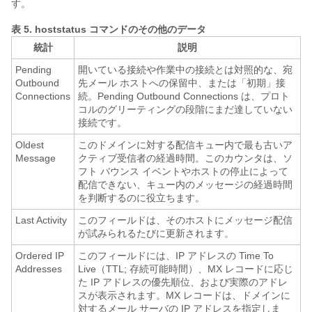
す。
表 5.
hoststatus コマンドのその他のデータ
統計
説明
Pending
開いている接続や作業中の接続とは対照的な、宛
Outbound
先メール ホストへの保留中、または「初期」接
Connections
続。Pending Outbound Connections は、プロト
コルのグリーティングの段階にまだ達していない
接続です。
Oldest
このドメインに対する配信キュー内で最も古いア
Message
クティブ受信者の経過時間。このカウンタは、ソ
フト バウンス イベントやホストの停止によって
配信できない、キュー内のメッセージの経過時間
を判断するのに役立ちます。
Last Activity
このフィールドは、そのホストにメッセージ配信
が試みられるたびに更新されます。
Ordered IP
このフィールドには、IP アドレスの Time To
Addresses
Live（TTL; 存続可能時間）、MX レコードに応じ
た IP アドレスの優先順位、および実際のアドレ
スが表示されます。MX レコードは、ドメインに
対するメール サーバの IP アドレスを指定しま