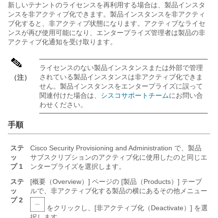
新しいテナントのライセンスを再利用する場合は、製品インスタ
ンスを非アクティブ化できます。製品インスタンスを非アクティ
ブ化すると、非アクティブ状態になります。アクティブなライセ
ンスが再び使用可能になり、エンタープライズ管理者は製品の非
アクティブ化通知を受け取ります。
ライセンスのない製品インスタンスまたは外部で管理
されている製品インスタンスは非アクティブ化できま
（注）
せん。製品インスタンスをエンタープライズに誤って
関連付けた場合は、
シスコサポートチーム
にお問い合
わせください。
手順
ステ
Cisco Security Provisioning and Administration
で、製品
ッ
サブスクリプションのアクティブ化に使用したのと同じエ
プ 1
ンタープライズを選択します。
ステ
[概要（Overview）] ページの [製品（Products）] テーブ
ッ
ルで、非アクティブ化する製品の横にある
その他メニュー
プ 2
をクリックし、[非アクティブ化（Deactivate）] を選
択します。