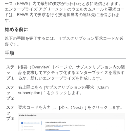
ース（EAWS）内で最初の要求が行われたときに送信されます。
エンタープライズ アグリーメントのウェルカムメールと要求コー
ドは、EAWS 内で要求を行う技術担当者の連絡先に送信されま
す。
始める前に
以下の手順を完了するには、サブスクリプション要求コードが必
要です。
手順
ステ
[概要（Overview）] ページで、サブスクリプション内の製
ッ
品を要求してアクティブ化する
エンタープライズ
を選択す
プ 1
るか、新しい
エンタープライズ
を作成します。
ステ
右上隅にある [サブスクリプションの要求（Claim
ッ
subscription）] をクリックします。
プ 2
ステ
要求コードを入力し、[次へ（Next）] をクリックします。
ッ
プ 3