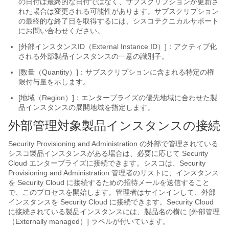
の日付は最終的な日付ではなく、サブスクリプションが更新さ
れた場合は変更される可能性があります。サブスクリプション
の最終的な終了日を取得するには、シスコテクニカルサポート
にお問い合わせください。
[外部インスタンスID（External Instance ID）]：アクティブ化
される外部製品インスタンスの一意の識別子。
[数量（Quantity）]：サブスクリプションに含まれる特定の権
限付与量を示します。
[地域（Region）]：エンタープライズの優先地域に合わせた製
品インスタンスの展開地域を指定します。
外部管理対象製品インスタンスの接続
Security Provisioning and Administration
の外部で管理されている
シスコ製品インスタンスがある場合は、必要に応じて Security
Cloud
エンタープライズ
に接続できます。シスコは、
Security
Provisioning and Administration
管理者のリストに、インスタンス
を Security Cloud に接続するための招待メールを送信すること
で、このプロセスを開始します。管理者はサインインして、外部
インスタンスを Security Cloud に接続できます。Security Cloud
に接続されている製品インスタンスには、製品名の横に [外部管理
（Externally managed）] ラベルが付いています。