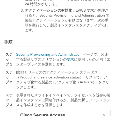
24 時間かかります。
アクティベーションの有効化
：EAWS 要求が処理さ
れると、
Security Provisioning and Administration
で
製品アクティベーションが有効になります。次の手
順を実行して、製品インスタンスをアクティブ化し
ます。
手順
ステ
Security Provisioning and Administration
ページで、関連
ッ
する製品サブスクリプションの
要求
に使用したのと同じ
エ
プ 1
ンタープライズ
を選択します。
ステ
[製品とサービスのアクティベーション ステータス
ッ
（Product and service activation status）] リストで、ア
プ 2
クティブ化する製品の [アクティブ化（Activate）] をクリ
ックします。
ステ
表示されたスライドインペインで、ライセンスを既存の製
ッ
品インスタンスに関連付けるか、製品の新しいインスタン
プ 3
スを作成するかを選択します。