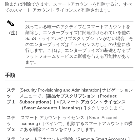
除または削除できます。スマートアカウントを削除すると、すべ
てのスマート アカウント ライセンスが削除されます。
残っている唯一のアクティブなスマートアカウントを
削除し、エンタープライズに関連付けられている他の
（注）
SaaS トライアルやサブスクリプションがない場合、そ
のエンタープライズは「ライセンスなし」の状態に移
行します。これは、
エンタープライズ
の基礎となるプ
ラットフォームサービスに影響を与える可能性があり
ます。
手順
ステ
[Security Provisioning and Administration] ナビゲーション
ッ
メニューで、
[製品サブスクリプション（Product
プ 1
Subscriptions）]
>
[スマート アカウント ライセンス
（Smart Accounts Licensing）]
をクリックします。
ステ
[スマート アカウント ライセンス（Smart Account
ッ
Licensing）] ペインで、削除するスマートアカウントの横
プ 2
にある削除アイコンをクリックします。
ステ
[スマートアカウントの削除（Remove Smart Account）]