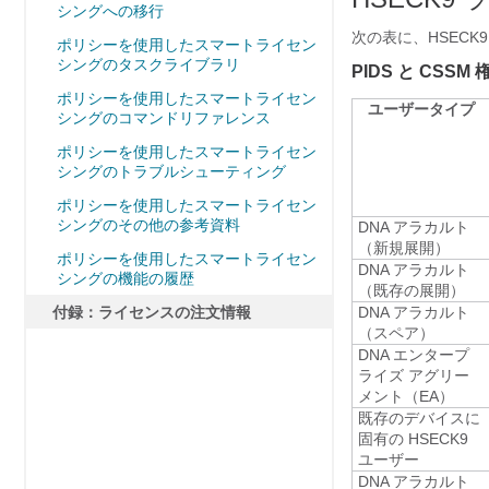
シングへの移行
次の表に、HSEC
ポリシーを使用したスマートライセン
シングのタスクライブラリ
PIDS と CSSM
ポリシーを使用したスマートライセン
ユーザータイプ
シングのコマンドリファレンス
ポリシーを使用したスマートライセン
シングのトラブルシューティング
ポリシーを使用したスマートライセン
シングのその他の参考資料
DNA アラカルト
（新規展開）
ポリシーを使用したスマートライセン
DNA アラカルト
シングの機能の履歴
（既存の展開）
付録：ライセンスの注文情報
DNA アラカルト
（スペア）
DNA エンタープ
ライズ アグリー
メント（EA）
既存のデバイスに
固有の HSECK9
ユーザー
DNA アラカルト