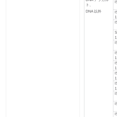
I
ト、
DNA 以外
I
1
I
S
1
I
I
1
I
1
I
1
I
1
I
I
I