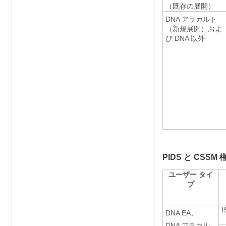
（既存の展開）
DNA アラカルト
（新規展開）およ
び DNA 以外
PIDS と CSSM
ユーザー タイ
プ
I
DNA EA、
DNA アラカル