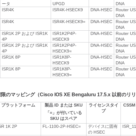
ータ
UPGD
DNA
ISR4K
ISR4K-HSECK9
DNA-HSEC
Router US 
DNA
ISR4K
ISR4K-HSECK9=
DNA-HSEC
Router US 
DNA
ISR1K 2P および ISR1K
ISR1K2P4P-
DNA-HSEC
Router US 
4P
HSECK9
DNA
ISR1K 2P および ISR1K
ISR1K2P4P-
DNA-HSEC
Router US 
4P
HSECK9=
DNA
ISR1K 8P
ISR1K8P-
DNA-HSEC
Router US 
HSECK9
DNA
ISR1K 8P
ISR1K8P-
DNA-HSEC
Router US 
HSECK9=
DNA
 権限のマッピング（Cisco IOS XE Bengaluru 17.5.x 以前の
プラットフォーム
製品 ID または SKU
ライセンスタイ
CSS
プ
「=」が付いている
SKU はスペア
SR 1K 2P
FL-1100-2P-HSEC=
デバイスに固有
ISR_1
の HSEC