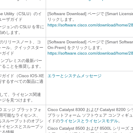
nse Utility（CSLU）のイ
[Software Download] ページで [Smart Licensin
ユーザガイド
リックします。
https://software.cisco.com/download/home/2
ジョンの CSLU を常に
勧めします。
スのリリースノート、コ
[Software Download] ページで [Smart Softwa
トール、クイックスター
On-Prem] をクリックします。
ーガイド
https://software.cisco.com/download/home/2
 オンプレミスの最新バー
することを推奨します。
ド（Cisco IOS-XE
エラーとシステムメッセージ
行するすべての製品に適
して、ライセンス関連
ージを見つけます。
t 8000 エッジ プラットフォ
Cisco Catalyst 8300 および Catalyst 82
使用可能なライセンス、
プラットフォーム ソフトウェア コンフィギュ
るスループットのオプシ
イドの
ライセンスとライセンスモデル
。
ライセンスとスループッ
Cisco Catalyst 8500 および 8500L シリ
する情報。