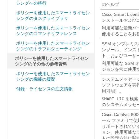
シングへの移行
のヘルプ
ポリシーを使用したスマートライセン
Cisco Smart Lice
シングのタスクライブラリ
ンストールおよび
ポリシーを使用したスマートライセン
利用可能な最新バー
シングのコマンドリファレンス
使用することをお
ポリシーを使用したスマートライセン
SSM オンプレミ
シングのトラブルシューティング
ンソール、インス
ト、およびユーザ
ポリシーを使用したスマートライセン
利用可能な SSM
シングのその他の参考資料
ジョンを常に使用
ポリシーを使用したスマートライセン
シングの機能の履歴
システムメッセージガイ
ソフトウェアを実
付録：ライセンスの注文情報
用可能）。
を検索
SMART_LIC
のシステムメッセ
Cisco Catalys
ーム ファミリで
サポートされてい
ョン、使用可能な
トの設定方法に関