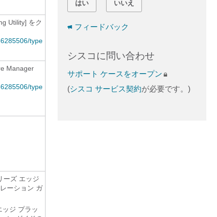
はい
いいえ
g Utility] をク
フィードバック
86285506/type
シスコに問い合わせ
re Manager
サポート ケースをオープン
86285506/type
(
シスコ サービス契約
が必要です。)
00 シリーズ エッジ
レーション ガ
ーズ エッジ プラッ