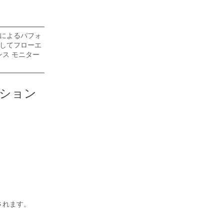
とによるパフォ
としてフローエ
ス モニター
ケーション
ートされます。