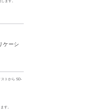
続します。
アプリケーシ
、リストから SD-
にします。