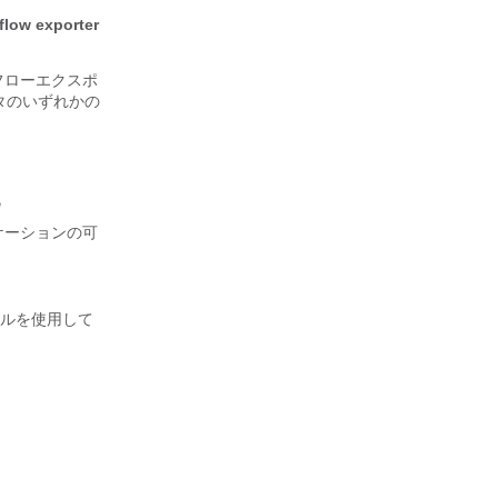
flow exporter
フローエクスポ
タのいずれかの
化
ケーションの可
ルを使用して