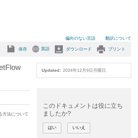
偏向のない言語
翻訳について
英語
保存
ダウンロード
プリント
tFlow
Updated:
2024年12月9日月曜日
このドキュメントは役に立ち
ましたか?
定する方法について
はい
いいえ