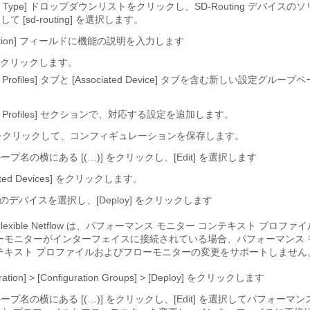
tion Type] ドロップダウンリストをクリックし、SD-Routing デバイス
て [sd-routing] を選択します。
ription] フィールドに機能の説明を入力します
クリックします。
re Profiles] タブと [Associated Device] タブを含む新しい設定グル
。
ure Profiles] セクションで、対応する設定を追加します。
をクリックして、コンフィギュレーションを保存します。
プ名の横にある [(…)] をクリックし、[Edit] を選択します
iated Devices] をクリックします。
上のデバイスを選択し、[Deploy] をクリックします
Flexible Netflow は、パフォーマンス モニター コンテキスト プロフ
ーモニターがインターフェイスに接続されている場合、パフォーマンス 
テキスト プロファイルおよびフローモニターの変更をサポートしません
uration] > [Configuration Groups] > [Deploy] をクリックします
ープ名の横にある [(…)] をクリックし、[Edit] を選択してパフォーマン