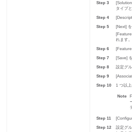
Step 3
[Solu
タイプとし
Step 4
[Desc
Step 5
[Next]
を
[Featu
れます
Step 6
[Feat
Step 7
[Save]
Step 8
設定グルー
Step 9
[Assoc
Step 10
1 つ以
Note
Step 11
[Config
Step 12
設定グル