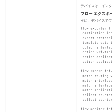
デバイスは、インタ
フロー エクスポー
次に、デバイスでフ
flow exporter fn
 destination loc
 export-protocol
 template data t
 option interfac
 option vrf-tabl
 option applicat
 option applicat
flow record fnf-
 match routing v
 match interface
 match interface
 match applicati
 collect counter
 collect counter
flow monitor fnf