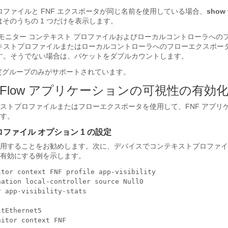
ファイルと FNF エクスポータが同じ名前を使用している場合、
show 
そのうちの 1 つだけを表示します。
 モニター コンテキスト プロファイルおよびローカルコントローラへの
キストプロファイルまたはローカルコントローラへのフローエクスポー
す。そうでない場合は、パケットをダブルカウントします。
設定グループのみがサポートされています。
e NetFlow アプリケーションの可視性の有効
ストプロファイルまたはフローエクスポータを使用して、FNF アプリ
す。
ファイル オプション 1 の設定
用することをお勧めします。次に、デバイスでコンテキストプロファイ
有効にする例を示します。
tor context FNF profile app-visibility

ation local-controller source Null0

 app-visibility-stats

tEthernet5
