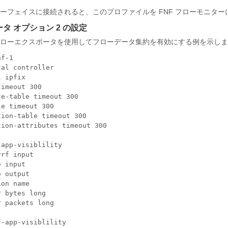
ーフェイスに接続されると、このプロファイルを FNF フローモニター
タ オプション 2 の設定
ローエクスポータを使用してフローデータ集約を有効にする例を示しま
f-1

al controller

 ipfix

imeout 300

e-table timeout 300 

e timeout 300

ion-table timeout 300 

ion-attributes timeout 300 

app-visiblility

rf input

 input

 output

on name

 bytes long

 packets long

-app-visiblility
