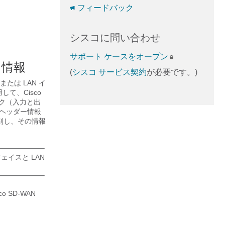
フィードバック
シスコに問い合わせ
サポート ケースをオープン
る情報
(
シスコ サービス契約
が必要です。)
または LAN イ
て、Cisco
ィック（入力と出
本ヘッダー情報
別し、その情報
ェイスと LAN
 SD-WAN