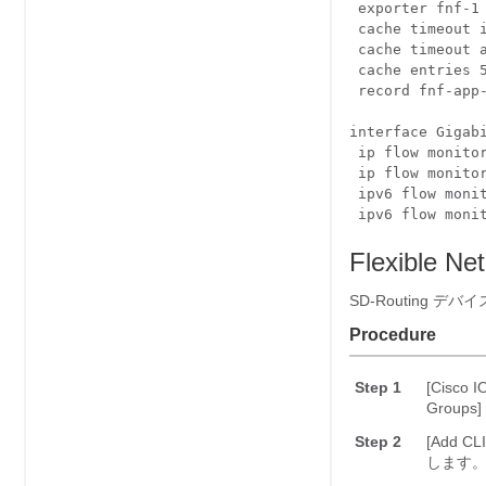
 exporter fnf-1

 cache timeout i
 cache timeout a
 cache entries 5
 record fnf-app-
interface Gigabi
 ip flow monitor
 ip flow monitor
 ipv6 flow monit
Flexibl
SD-Routing
Procedure
Step 1
[Cisco 
Groups]
Step 2
[Add 
します