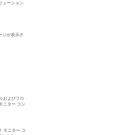
のソリューション
ープページが表示さ
ァイルおよびフロ
モニター コン
。
ス モニター コ