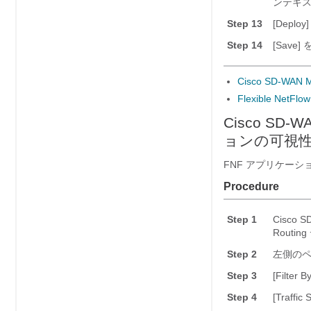
ンテキ
Step 13
[Deploy]
Step 14
[Save]
を
Cisco SD-WA
Flexible N
Cisco SD-
ョンの可視
FNF アプリケー
Procedure
Step 1
Cisco 
Routi
Step 2
左側のペイン
Step 3
[Filt
Step 4
[Traff