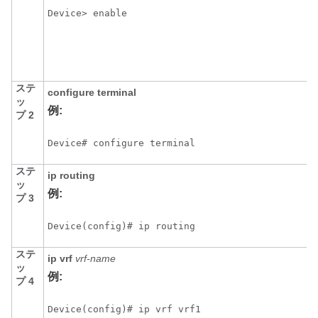
Device> enable
ステ
configure
terminal
ッ
例:
プ 2
Device# configure terminal
ステ
ip
routing
ッ
例:
プ 3
Device(config)# ip routing
ステ
ip
vrf
vrf-name
ッ
例:
プ 4
Device(config)# ip vrf vrf1