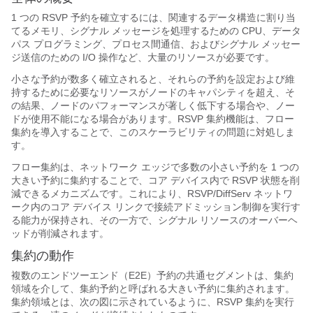
1 つの RSVP 予約を確立するには、関連するデータ構造に割り当
てるメモリ、シグナル メッセージを処理するための CPU、データ
パス プログラミング、プロセス間通信、およびシグナル メッセー
ジ送信のための I/O 操作など、大量のリソースが必要です。
小さな予約が数多く確立されると、それらの予約を設定および維
持するために必要なリソースがノードのキャパシティを超え、そ
の結果、ノードのパフォーマンスが著しく低下する場合や、ノー
ドが使用不能になる場合があります。RSVP 集約機能は、フロー
集約を導入することで、このスケーラビリティの問題に対処しま
す。
フロー集約は、ネットワーク エッジで多数の小さい予約を 1 つの
大きい予約に集約することで、コア デバイス内で RSVP 状態を削
減できるメカニズムです。これにより、RSVP/DiffServ ネットワ
ーク内のコア デバイス リンクで接続アドミッション制御を実行す
る能力が保持され、その一方で、シグナル リソースのオーバーヘ
ッドが削減されます。
集約の動作
複数のエンドツーエンド（E2E）予約の共通セグメントは、集約
領域を介して、集約予約と呼ばれる大きい予約に集約されます。
集約領域とは、次の図に示されているように、RSVP 集約を実行