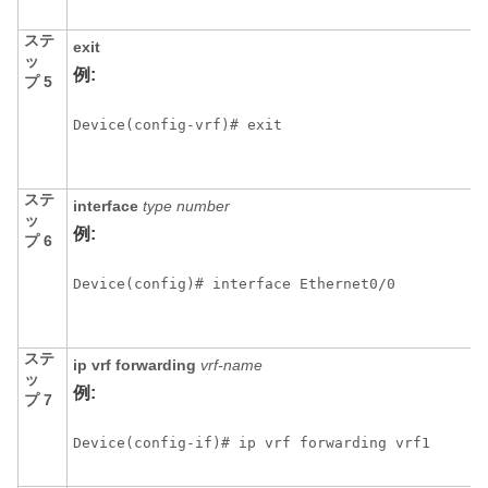
ステ
exit
ッ
例:
プ 5
Device(config-vrf)# exit
ステ
interface
type
number
ッ
例:
プ 6
Device(config)# interface Ethernet0/0
ステ
ip
vrf
forwarding
vrf-name
ッ
例:
プ 7
Device(config-if)# ip vrf forwarding vrf1