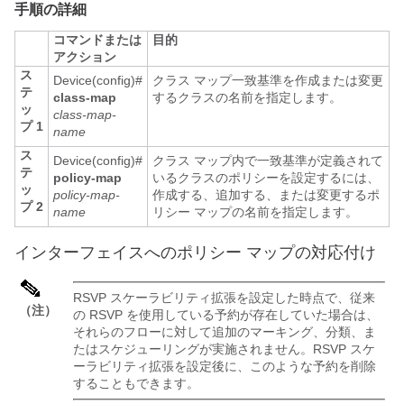
手順の詳細
コマンドまたは
目的
アクション
ス
Device(config)#
クラス マップ一致基準を作成または変更
テ
class-map
するクラスの名前を指定します。
ッ
class-map-
プ 1
name
ス
Device(config)#
クラス マップ内で一致基準が定義されて
テ
policy-map
いるクラスのポリシーを設定するには、
ッ
policy-map-
作成する、追加する、または変更するポ
プ 2
name
リシー マップの名前を指定します。
インターフェイスへのポリシー マップの対応付け
RSVP スケーラビリティ拡張を設定した時点で、従来
（注）
の RSVP を使用している予約が存在していた場合は、
それらのフローに対して追加のマーキング、分類、ま
たはスケジューリングが実施されません。RSVP スケ
ーラビリティ拡張を設定後に、このような予約を削除
することもできます。