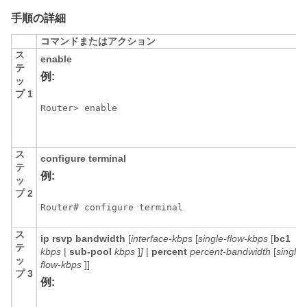
手順の詳細
コマンドまたはアクション
ス
enable
テ
例:
ッ
プ 1
Router> enable
ス
configure
terminal
テ
例:
ッ
プ 2
Router# configure terminal
ス
ip
rsvp
bandwidth
[
interface-kbps
[
single-flow-kbps
[
bc1
テ
kbps
|
sub-pool
kbps
]
]
|
percent
percent-bandwidth
[
single-
ッ
flow-kbps
]]
プ 3
例: