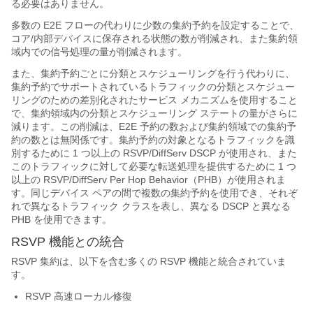
る必要はありません。
多数の E2E フローの代わりに少数の集約予約を設定することで、
コア/内部デバイスに保存される状態の数が削減され、また集約領
域内での信号処理の量が削減されます。
また、集約予約ごとに分類とスケジューリングを行う代わりに、
集約予約でサポートされているトラフィックの分類とスケジュー
リングのための差別化されたサービス メカニズムを使用すること
で、集約領域内の分類とスケジューリング ステートの量がさらに
減ります。この削減は、E2E 予約の数および集約領域での集約予
約の数とは無関係です。集約予約の対象となるトラフィックを識
別するために 1 つ以上の RSVP/DiffServ DSCP が使用され、また
このトラフィックに対して必要な転送処理を提供するために 1 つ
以上の RSVP/DiffServ Per Hop Behavior（PHB）が使用されま
す。同じデバイス ペアの間で複数の集約予約を使用でき、それぞ
れで異なるトラフィック クラスを表し、異なる DSCP と異なる
PHB を使用できます。
RSVP 機能との統合
RSVP 集約は、以下を含む多くの RSVP 機能と統合されていま
す。
RSVP 高速ローカル修復