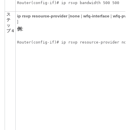
Router(config-if)# ip rsvp bandwidth 500 500
ス
ip
rsvp
resource-provider
[
none
|
wfq-interface
|
wfq-pvc
テ
]
ッ
例:
プ 4
Router(config-if)# ip rsvp resource-provider non