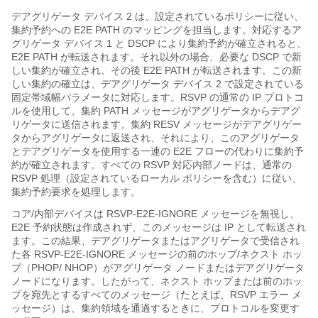
デアグリゲータ デバイス 2 は、設定されているポリシーに従い、
集約予約への E2E PATH のマッピングを担当します。対応するア
グリゲータ デバイス 1 と DSCP により集約予約が確立されると、
E2E PATH が転送されます。それ以外の場合、必要な DSCP で新
しい集約が確立され、その後 E2E PATH が転送されます。この新
しい集約の確立は、デアグリゲータ デバイス 2 で設定されている
固定帯域幅パラメータに対応します。RSVP の通常の IP プロトコ
ルを使用して、集約 PATH メッセージがアグリゲータからデアグ
リゲータに送信されます。集約 RESV メッセージがデアグリゲー
タからアグリゲータに返送され、それにより、このアグリゲータ
とデアグリゲータを使用する一連の E2E フローの代わりに集約予
約が確立されます。すべての RSVP 対応内部ノードは、通常の
RSVP 処理（設定されているローカル ポリシーを含む）に従い、
集約予約要求を処理します。
コア/内部デバイスは RSVP-E2E-IGNORE メッセージを無視し、
E2E 予約状態は作成されず、このメッセージは IP として転送され
ます。この結果、デアグリゲータまたはアグリゲータで受信され
た各 RSVP-E2E-IGNORE メッセージの前のホップ/ネクスト ホッ
プ（PHOP/ NHOP）がアグリゲータ ノードまたはデアグリゲータ
ノードになります。したがって、ネクスト ホップまたは前のホッ
プを宛先とするすべてのメッセージ（たとえば、RSVP エラー メ
ッセージ）は、集約領域を通過するときに、プロトコルを変更す