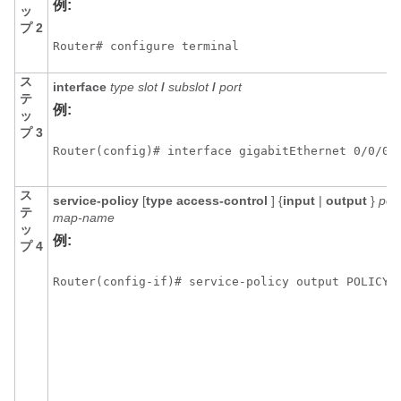
例:
ッ
プ 2
Router# configure terminal
ス
interface
type
slot
/
subslot
/
port
テ
例:
ッ
プ 3
Router(config)# interface gigabitEthernet 0/0/0
ス
service-policy
[
type
access-control
] {
input
|
output
}
poli
テ
map-name
ッ
例:
プ 4
Router(config-if)# service-policy output POLICY-