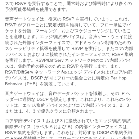
スで RSVP を実行することで、通常時および障害時により多くの
予測可能帯域幅を使用できます。
音声ゲートウェイは、従来の RSVP を実行しています。これは、
RSVP がフローごとに安定状態を維持していて、フロー単位でパ
ケットを分類、マーキング、およびスケジューリングしているこ
とを意味します。エッジ/集約デバイスは、音声ゲートウェイに接
続された外部インターフェイスで、アドミッション制御のための
スケーラビリティ拡張を使用して RSVP を実行し、またコア/内部
デバイス 1 および 3 に接続されたインターフェイスで RSVP 集約
を実行します。RSVP/DiffServ ネットワーク内のコア/内部デバイ
スは、集約予約の確立のために RSVP を実行します。また、
RSVP/DiffServ ネットワーク内のエッジ デバイスおよびコア/内部
デバイスは、DSCP が同じフローの集合ごとに特定の Per Hop
Behavior（PHB）を実装しています。
音声ゲートウェイは、音声データ パケットを識別し、その IP ヘ
ッダーに適切な DSCP を設定します。これにより、これらのパケ
ットは、エッジ/集約デバイスおよびコア/内部デバイス 1、2、3
または 1、4、3 で優先クラスに分類されます。
コア/内部デバイス 1 および 3 に接続されているエッジ/集約/集約
解除デバイス（ラベル A および B）の内部インターフェイスは、
RSVP 集約を実行します。これらは、対応する DSCP の集約予約
の RSVP 帯域幅に対して、フローごとにのみアドミッション制御