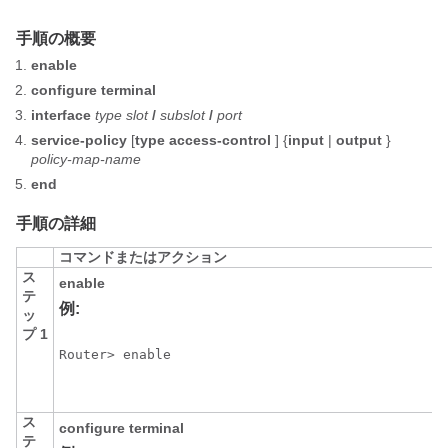
手順の概要
enable
configure
terminal
interface
type
slot
/
subslot
/
port
service-policy
[
type
access-control
] {
input
|
output
}
policy-map-name
end
手順の詳細
コマンドまたはアクション
ス
enable
テ
例:
ッ
プ 1
Router> enable
ス
configure
terminal
テ