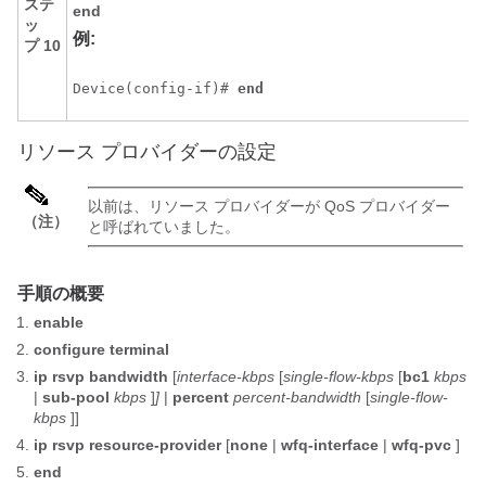
ステ
end
ッ
例:
プ 10
Device(config-if)# 
end 
リソース プロバイダーの設定
以前は、リソース プロバイダーが QoS プロバイダー
（注）
と呼ばれていました。
手順の概要
enable
configure
terminal
ip
rsvp
bandwidth
[
interface-kbps
[
single-flow-kbps
[
bc1
kbps
|
sub-pool
kbps
]
]
|
percent
percent-bandwidth
[
single-flow-
kbps
]]
ip
rsvp
resource-provider
[
none
|
wfq-interface
|
wfq-pvc
]
end