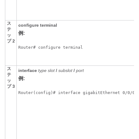
ス
configure
terminal
テ
例:
ッ
プ 2
Router# configure terminal
ス
interface
type
slot
/
subslot
/
port
テ
例:
ッ
プ 3
Router(config)# interface gigabitEthernet 0/0/0