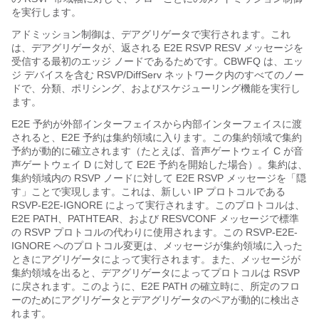
を実行します。
アドミッション制御は、デアグリゲータで実行されます。これ
は、デアグリゲータが、返される E2E RSVP RESV メッセージを
受信する最初のエッジ ノードであるためです。CBWFQ は、エッ
ジ デバイスを含む RSVP/DiffServ ネットワーク内のすべてのノー
ドで、分類、ポリシング、およびスケジューリング機能を実行し
ます。
E2E 予約が外部インターフェイスから内部インターフェイスに渡
されると、E2E 予約は集約領域に入ります。この集約領域で集約
予約が動的に確立されます（たとえば、音声ゲートウェイ C が音
声ゲートウェイ D に対して E2E 予約を開始した場合）。集約は、
集約領域内の RSVP ノードに対して E2E RSVP メッセージを「隠
す」ことで実現します。これは、新しい IP プロトコルである
RSVP-E2E-IGNORE によって実行されます。このプロトコルは、
E2E PATH、PATHTEAR、および RESVCONF メッセージで標準
の RSVP プロトコルの代わりに使用されます。この RSVP-E2E-
IGNORE へのプロトコル変更は、メッセージが集約領域に入った
ときにアグリゲータによって実行されます。また、メッセージが
集約領域を出ると、デアグリゲータによってプロトコルは RSVP
に戻されます。このように、E2E PATH の確立時に、所定のフロ
ーのためにアグリゲータとデアグリゲータのペアが動的に検出さ
れます。