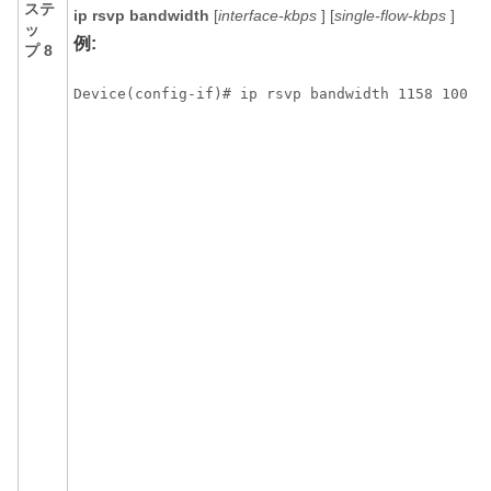
ステ
ip
rsvp
bandwidth
[
interface-kbps
] [
single-flow-kbps
]
ッ
例:
プ 8
Device(config-if)# ip rsvp bandwidth 1158 100