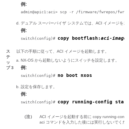
例:
admin@apic1:aci> scp -r /firmware/fwrepos/fwrep
デュアル スーパーバイザ システムでは、ACI イメージを
例:
copy bootflash:
aci-image
switch(config)# 
ス
以下の手順に従って、ACI イメージを起動します。
テ
NX-OS から起動しないようにスイッチを設定します。
ッ
例:
プ 3
no boot nxos
switch(config)# 
設定を保存します。
例:
copy running-config star
switch(config)# 
（注）
ACI イメージを起動する前に copy running-config st
aci
コマンドを入力した後には実行しないでくだ