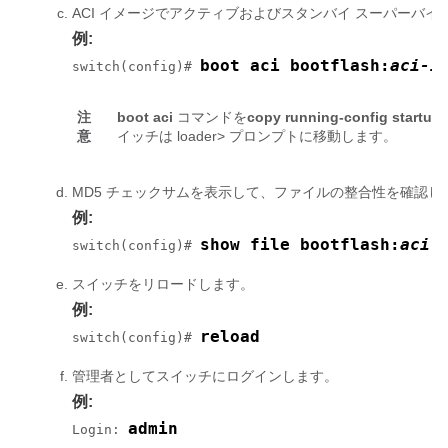
ACI イメージでアクティブおよびスタンバイ スーパーバイ
例:
boot aci bootflash:
aci-i
switch(config)# 
注
boot aci
コマンドを
copy running-config startup-
意
イッチは loader> プロンプトに移動します。
MD5 チェックサムを表示して、ファイルの整合性を確認し
例:
show file bootflash:
aci-
switch(config)# 
スイッチをリロードします。
例:
reload
switch(config)# 
管理者としてスイッチにログインします。
例:
admin
Login: 