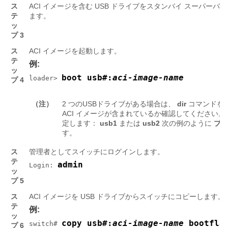
ス
ACI イメージを含む USB ドライブをスタンバイ スーパーバイ
テ
ます。
ッ
プ 3
ス
ACI イメージを起動します。
テ
例:
ッ
boot usb
#
:
aci-image-name
loader> 
プ 4
（注）
2 つのUSBドライブがある場合は、
dir
コマンドを
ACI イメージが含まれているか確認してください
定します：
usb1
または
usb2
次の例のように
ブー
す。
ス
管理者としてスイッチにログインします。
テ
admin
Login: 
ッ
プ 5
ス
ACI イメージを USB ドライブからスイッチにコピーします。
テ
例:
ッ
copy usb
#
:
aci-image-name
 bootfla
switch# 
プ 6