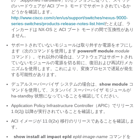
の「Supported Hardware」のセクションに従って、スイッチ
のハードウェアが ACI ブート モードでサポートされているか
どうかを確認します。
http://www.cisco.com/c/en/us/support/switches/nexus-9000-
series-switches/products-release-notes-list.html
たとえば、ラ
インカードは NX-OS と ACI ブート モードの間で互換性があり
ません。
サポートされていないモジュールは取り外すか電源をオフにし
ます（次のコマンドを使用します
poweroff module
module
コマンド）。それ以外の場合は、ソフトウェアはサポートされ
ていないモジュールの電源を切る前に、復旧および再試行メカ
ニズムを使用します。これにより、変換プロセスで遅延が発生
する可能性があります。
デュアルスーパーバイザ システムの場合は、
show module
コ
マンドを使用して、スタンバイ スーパーバイザ モジュールが
ha-standby 状態になっていることを確認してください。
Application Policy Infrastructure Controller（APIC）でリリース
1.0(2j) 以降が実行されていることを確認します。
ACI イメージが 11.0(2
x
) 移行のリリースであることを確認しま
す。
show install all impact epld
epld-image-name
コマンドを