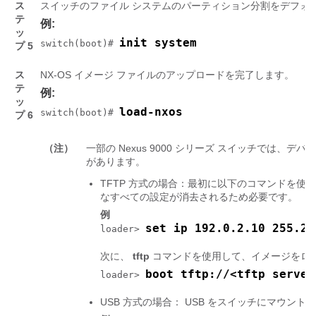
ス
スイッチのファイル システムのパーティション分割をデフォルト
テ
例:
ッ
init system
switch(boot)# 
プ 5
ス
NX-OS イメージ ファイルのアップロードを完了します。
テ
例:
ッ
load-nxos
switch(boot)# 
プ 6
（注）
一部の Nexus 9000 シリーズ スイッチでは、デバ
があります。
TFTP 方式の場合：最初に以下のコマンドを使
なすべての設定が消去されるため必要です。
例
set ip 192.0.2.10 255.25
loader> 
次に、
tftp
コマンドを使用して、イメージをロ
boot tftp://<tftp server
loader> 
USB 方式の場合： USB をスイッチにマウント