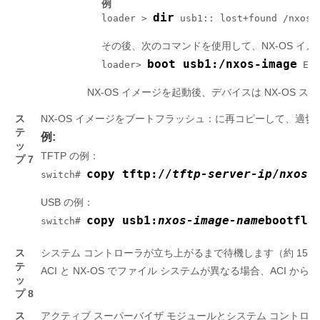
例
dir
loader > 
 usb1:: lost+found /nxos.
その後、次のコマンドを使用して、NX-OS イ
boot usb1:/nxos-image
loader> 
 Exa
NX-OS イメージを起動後、デバイスは NX-OS
ス
NX-OS イメージをブートフラッシュ：に再コピーして、適切
テ
例:
ッ
TFTP の例：
プ 7
copy tftp://
tftp-server-ip
/
nxos-
switch# 
USB の例：
copy usb1:
nxos-image-name
bootfla
switch# 
ス
システム コントローラが立ち上がるまで待機します（約 15 ～ 
テ
ACI と NX-OS でファイル システムが異なる場合、ACI
ッ
プ 8
ス
アクティブ スーパーバイザ モジュールとシステム コントロ