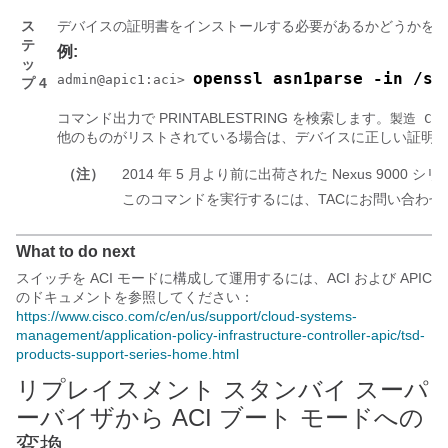
ス
デバイスの証明書をインストールする必要があるかどうかを
テ
例:
ッ
openssl asn1parse -in /se
admin@apic1:aci> 
プ 4
コマンド出力で PRINTABLESTRING を検索します。
製造 CA
他のものがリストされている場合は、デバイスに正しい証明書を
（注）
2014 年 5 月より前に出荷された Nexus 9
このコマンドを実行するには、TACにお問い合わせ
What to do next
スイッチを ACI モードに構成して運用するには、ACI および APIC
のドキュメントを参照してください：
https://www.cisco.com/c/en/us/support/cloud-systems-
management/application-policy-infrastructure-controller-apic/tsd-
products-support-series-home.html
リプレイスメント スタンバイ スーパ
ーバイザから ACI ブート モードへの
変換