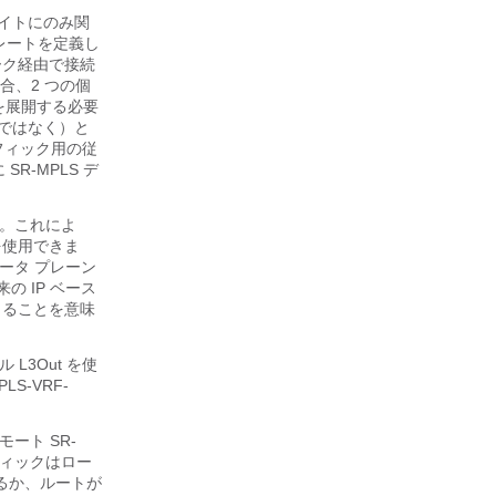
サイトにのみ関
レートを定義し
トワーク経由で接続
合、2 つの個
） を展開する必要
直接ではなく）と
ラフィック用の従
SR-MPLS デ
ます。これによ
フを使用できま
データ プレーン
 IP ベース
できることを意味
L3Out を使
S-VRF-
モート SR-
フィックはロー
ているか、ルートが