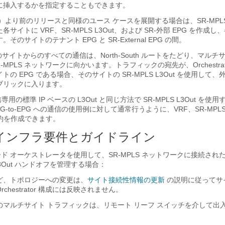
に挿入するかを指定することもできます。
（2）より前のリリースと同様のユース ケースを展開する場合は、SR-MPL
サイトに VRF、SR-MPLS L3Out、および SR-外部 EPG を作成
のサイトのテナント EPG と SR-External EPG の間。
のサイトからのすべての通信は、North-South ルートをたどり、マルチ
-MPLS ネットワークに向かいます。トラフィックの宛先が、Orchestrat
の EPG である場合、そのサイトの SR-MPLS L3Out を使用して
ブリックに入ります。
h 通信専用の標準 IP ベースの L3Out と同じ方法で SR-MPLS L3Out を
G-to-EPG への通信の使用例に対して通常行うように、VRF、SR-MPLS 
約を作成できます。
S インフラ要件とガイドライン
ボード オーケストレータを使用して、SR-MPLS ネットワークに接続された 
 L3Out ハンドオフを管理する場合：
ど、トポロジーへの変更は、
サイト接続性情報の更新
の説明に従ってサ
chestrator 構成には反映されません。
のマルチサイト トラフィックは、リモート リーフ スイッチを介して出