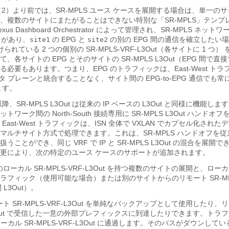
.0（2）より前では、SR-MPLS ユース ケースを展開する場合は、単一の
、複数のサイトにまたがることはできない特別な「SR-MPLS」テンプ
s Dashboard Orchestrator によって管理され、SR-MPLS ネッ
トがあり、
の EPG と
の別の EPG 間の通信を確立したい場
site1
site2
けられている 2 つの個別の SR-MPLS-VRF-L3Out（各サイトに 1 つ
、各サイトの EPG とそのサイトの SR-MPLS L3Out（EPG 間で
必要もあります。つまり、EPG のトラフィックは、East-West ト
e データ プレーンと統合することなく、サイト間の EPG-to-EPG 通信でも常に 
ます。
以降、SR-MPLS L3Out は従来の IP ベースの L3Out と同様に機能し
ワーク間の North-South 接続専用に SR-MPLS L3Out ハンドオ
ast-West トラフィックは、ISN 全体で VXLAN でカプセル化された
ルチサイト方式で処理できます。これは、SR-MPLS ハンドオフを従来の
ことができ、同じ VRF で IP と SR-MPLS L3Out の混合を展開
更により、次の特定のユース ケースのサポートが追加されます。
ーカル SR-MPLS-VRF-L3Out を持つ複数のサイトの展開と、ローカル 
内トラフィック（使用可能な場合）または別のサイトからのリモート SR-MPL
 L3Out）。
 SR-MPLS-VRF-L3Out を単純なバックアップとして使用したり、リ
-L3Out で受信した一意の外部プレフィックスに到達したりできます。トラ
ローカル SR-MPLS-VRF-L3Out に通過します。そのパスがダウンし