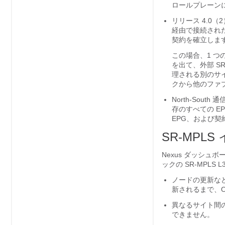
ロールプレーン
リリース 4.0
経由で接続された各
契約を確立します。そ
この場合、1 つ
を出て、外部 SR
理される別のサイト
クから他のファ
North-Sout
存のすべての EP
EPG、および契
SR-MPL
Nexus ダッシュ
ックの SR-MPLS
ノードの更新な
新されるまで、Or
異なるサイト間
できません。