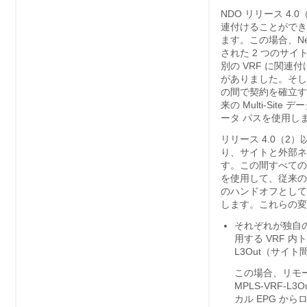
NDO リリース 4
連付けることができ
ます。この場合、Nexu
された 2 つのサイ
別の VRF に関連付
がありました。そして
の間で契約を確立する
来の Multi-Sit
ータ パスを使用し
リリース 4.0（2）
り、サイトと外部ネット
す。この間すべての E
を使用して、従来のマ
のハンドオフとして扱う
します。これらの変
それぞれが独自のロ
用する VRF 
L3Out（サイト間
この場合、リモート
MPLS-VRF
カル EPG から