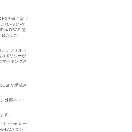
 EXP 値に基づ
。これらのパケ
4 DSCP 値
S 値および
合、デフォルト
出力ポリシーが
にマーキングさ
Out が構成さ
用して、外部ネット
します。
る
ルー
if-then
4 ACI コント