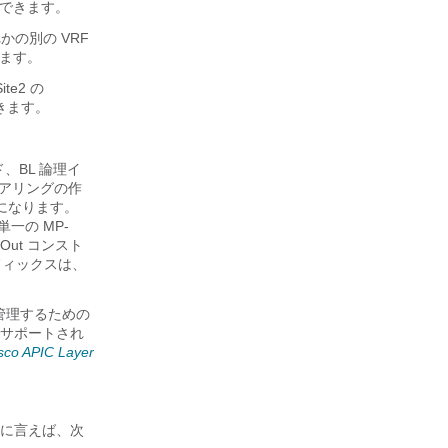
用できます。
かの別の VRF
れます。
te2 の
できます。
ド、BL 論理イ
ピアリングの作
能になります。
一の MP-
ut コンスト
フィックスは、
マを管理するための
、サポートされ
sco APIC Layer
に言えば、次