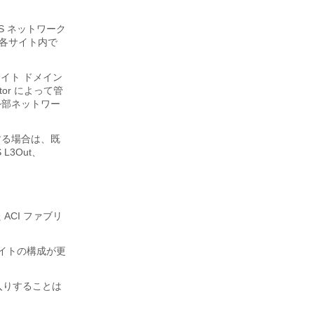
S ネットワーク
し、各サイト内で
サイト ドメイン
or によって管
、外部ネットワー
使用する場合は、既
L3Out、
ACI ファブリ
イトの構成が更
入りすることは