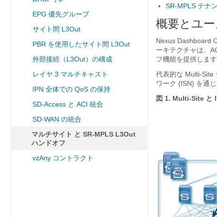
SR-MPLS テ
EPG 優先グループ
概要とユー
サイト間 L3Out
Nexus Dashboa
PBR を使用したサイト間 L3Out
ーキテクチャは、AC
外部接続（L3Out）の構成
フ機能を提供します
レイヤ 3 マルチキャスト
代表的な Multi
ワーク (ISN) を
IPN 全体での QoS の保持
図 1.
Multi-Site と 
SD-Access と ACI 統合
SD-WAN の統合
マルチサイト と SR-MPLS L3Out
ハンドオフ
vzAny コントラクト