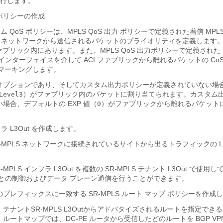
行します。
S ポリシーの作成
スタム QoS ポリシーは、MPLS QoS 出力 ポリシーで定義された着信 MPLS
LS ネットワークから送信されるパケットのプライオリティを定義します
ァブリック内にあります。また、MPLS QoS 出力ポリシーで定義された IPv
S インターフェイスを介して ACI ファブリックから離れるパケットの Co
値をマーキングします。
オプションであり、そしてカスタム出力ポリシーが定義されていない場
）がファブリック内のパケットに割り当てられます。カスタム
Level3
場合、デフォルトの EXP 値（
）がファブリックから離れるパケット
0
フラ L3Out を作成します。
-MPLS ネットワークに接続されているサイトから出るトラフィックの L3
MPLS インフラ L3Out を複数の SR-MPLS テナント L3Out で使
ンとの制御およびデータ プレーン通信を行うことができます。
プレフィックスに一致する SR-MPLS ルート マップ ポリシーを作成
テナントSR-MPLS L3Outからアドバタイズされるルートを指定でき
ートマップでは、DC-PE ルータから受信したどのルートを BGP VPNv