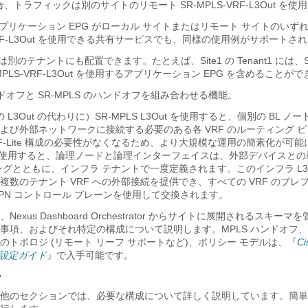
トラフィックは別のサイトのリモート SR-MPLS-VRF-L3Out を使
のアプリケーション EPG がローカル サイトまたはリモート サイトのいずれ
-VRF-L3Out を使用できる共有サービスでも、同様の使用例がサポートさ
は別のテナントにも配置できます。たとえば、Site1 の Tenant1 には、Si
SR-MPLS-VRF-L3Out を使用するアプリケーション EPG を含めることが
ンドオフと SR-MPLS のハンドオフを組み合わせる機能。
 L3Out の代わりに）SR-MPLS L3Out を使用すると、個別の BL ノー
よび外部ネットワークに接続する必要のある各 VRF のルーティング 
F-Lite 構成の必要性がなくなるため、より大規模な運用の簡素化が可
Out を使用すると、論理ノードと論理インターフェイスは、外部デバイスとの単
アリングとともに、インフラ テナントで一度定義されます。このインフラ L3O
複数のテナント VRF への外部接続を提供でき、すべての VRF のプレ
 EVPN コントロール プレーンを使用して交換されます。
exus Dashboard Orchestrator からサイトに展開されるスキー
事項、およびそれ特定の構成について説明します。MPLS ハンドオフ
のトポロジ (リモート リーフ サポートなど)、ポリシー モデルは、『
Ci
グ設定ガイド
』で入手可能です。
ー
他のセクションでは、必要な構成について詳しく説明しています。簡単