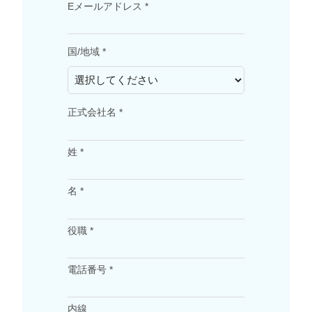
Eメールアドレス *
国/地域 *
正式会社名 *
姓 *
名 *
役職 *
電話番号 *
内線