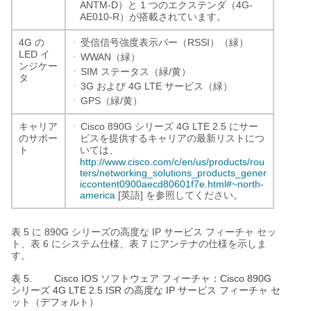
ANTM-D
1
4G-
）と
つのエクステンダ（
AE010-R
）が搭載されています。
·
4G
RSSI
の
受信信号強度表示バー（
）（緑）
LED
イ
·
WWAN
（緑）
ンジケー
·
SIM
/
ステータス（緑
黄）
タ
·
3G
4G LTE
および
サービス（緑）
·
GPS
/
（緑
黄）
·
Cisco 890G
4G LTE 2.5
キャリア
シリーズ
にサー
のサポー
ビスを提供するキャリアの最新リストにつ
ト
いては、
http://www.cisco.com/c/en/us/products/rou
ters/networking_solutions_products_gener
iccontent0900aecd80601f7e.html#~north-
america
[
]
英語
を参照してください。
5
890G
IP
表
に
シリーズの高度な
サービス
フィーチャ
セッ
6
7
ト、表
にシステム仕様、表
にアンテナの仕様を示しま
す。
表 5.
Cisco IOS
Cisco 890G
ソフトウェア
フィーチャ：
4G LTE 2.5 ISR
IP
シリーズ
の高度な
サービス
フィーチャ
セ
ット（デフォルト）