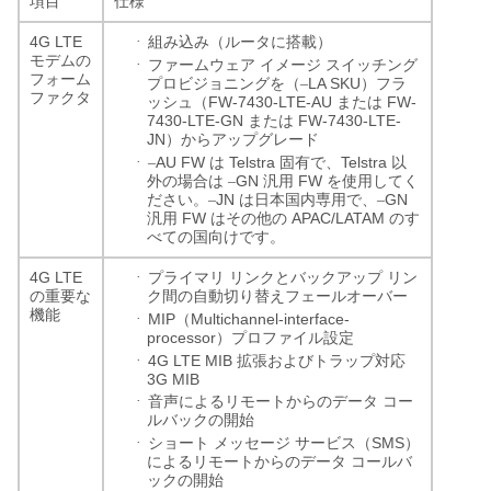
項目
仕様
·
4G LTE
組み込み（ルータに搭載）
モデムの
·
ファームウェア
イメージ
スイッチング
フォーム
LA SKU
プロビジョニングを（–
）フラ
ファクタ
FW-7430-LTE-AU
FW-
ッシュ（
または
7430-LTE-GN
FW-7430-LTE-
または
JN
）からアップグレード
·
AU FW
Telstra
Telstra
–
は
固有で、
以
GN
FW
外の場合は
–
汎用
を使用してく
JN
GN
ださい。–
は日本国内専用で、–
FW
APAC/LATAM
汎用
はその他の
のす
べての国向けです。
·
4G LTE
プライマリ
リンクとバックアップ
リン
の重要な
ク間の自動切り替えフェールオーバー
機能
·
MIP
Multichannel-interface-
（
processor
）プロファイル設定
·
4G LTE MIB
拡張およびトラップ対応
3G MIB
·
音声によるリモートからのデータ
コー
ルバックの開始
·
SMS
ショート
メッセージ
サービス（
）
によるリモートからのデータ
コールバ
ックの開始