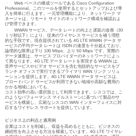
Web
Cisco Configuration
·
ベースの構成ツールである
Professional
。このツールを使用するとセットアップおよび導
入を簡単に行えます。一元管理機能により、ネットワーク
マ
ネージャは、リモート
サイトのネットワーク構成を確認およ
び管理できます。
WWAN
30
·
サービス。データ
レートの向上と遅延の改善（
ミリ秒以下）により、従来のワイヤレス
サービスを補う理想
4G LTE WWAN
的な手段です。現在提供されている
データ
サ
ISDN
ービスの平均データ
レートは
の速度を十分超えており、
100 Mbps
50 Mbps
論理的な限界は下り
、上り
です。実際の
データ速度は、サービス
プロバイダーのネットワークによっ
4G LTE
WWAN
て異なります。
データ
レートを実現する
は、
音声サービスやビデオ
サービスを含む包括的なサービスをブ
WAN
ランチ
オフィスで実行できるプライマリ
リンク
ソリュ
4G LTE WWAN
ーションを提供します。
データ
サービスは、
ブロードバンド
サービスが利用できない地域や高額な費用の
かかる地域においても、
コスト効率の高い選択肢として利用できます。シスコでは、こ
のようなパフォーマンス
マイルストーンに基づいて製品やサ
WAN
ービスを構築し、広範なシスコの
インターフェイスに対
応するワイヤレス
サポートを提供しています。
ビジネス上の利点と適用例
企業はコストを削減し、収益を高めるとともに、ビジネスの
4G LTE
継続性を向上させる方法を模索しています。
ワイヤレ