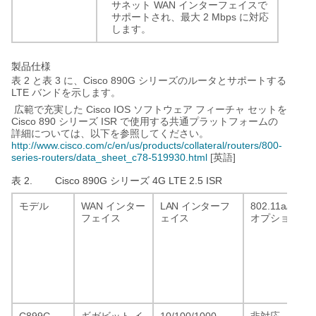
WAN
サネット
インターフェイスで
2 Mbps
サポートされ、最大
に対応
します。
製品仕様
2
3
Cisco 890G
表
と表
に、
シリーズのルータとサポートする
LTE
バンドを示します。
Cisco IOS
広範で充実した
ソフトウェア
フィーチャ
セットを
Cisco 890
ISR
シリーズ
で使用する共通プラットフォームの
詳細については、以下を参照してください。
http://www.cisco.com/c/en/us/products/collateral/routers/800-
series-routers/data_sheet_c78-519930.html
[
]
英語
表 2.
Cisco 890G
4G LTE 2.5 ISR
シリーズ
WAN
LAN
802.11a/g/n
モデル
インター
インターフ
フェイス
ェイス
オプション
C899G-
10/100/1000