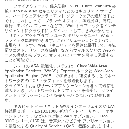
VPN
Cisco ScanSafe
·
ファイアウォール、侵入防御、
、
搭
Cisco ISR Web
載
セキュリティなどのセキュリティ
サービ
ス。ハードウェアやクライアント
ソフトウェアの追加は不要
です。これによって、ブランチ
オフィス、製造拠点、病院、
Web
銀行、モバイル
フリートなどで、
トラフィックをインテ
リジェントにクラウドにリダイレクトして、きめ細かなセキ
Web
ュリティとアクセプタブル
ユース
ポリシーをユーザ
ト
ラフィックに適用できます。このソリューションによって、
Web
市場をリードする
セキュリティを迅速に展開して、帯域
Web
幅やコスト、リソースを節約しながらウィルスなどの
ベ
ースの脅威からブランチオフィスのユーザを簡単に保護する
ことが可能です。
WAN
Cisco Wide Area
·
シスコの
最適化システムは、
Application Services
WAAS
Express
Wide-Area
（
）
ルータと
Application Engine
WAE
（
）で構成され、連携することでネッ
TCP
トワーク内の
トラフィックを最適化します。
クライアントおよびサーバ
アプリケーションが相互で通信を
試みるとき、ネットワークはトラフィックを傍受し、クライ
アント
アプリケーションと宛先サーバに代わって動作しま
す。
WAN
LAN
·
ギガビット
イーサネット
インターフェイスや
8
10/100/1000
接続用
ポート
ギガビット
イーサネット
マネ
WAN
Cisco
ージド
スイッチなどのその他の
オプション。
890G
ISR
シリーズ
は、音声およびビデオ
アプリケーション
Quality of Service
QoS
を最適化する
（
）機能を提供します。