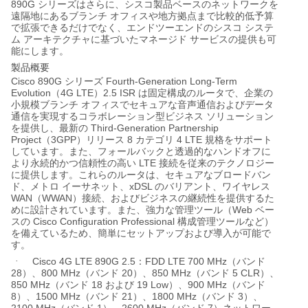
890G
シリーズはさらに、シスコ製品ベースのネットワークを
遠隔地にあるブランチ
オフィスや地方拠点まで比較的低予算
で拡張できるだけでなく、エンドツーエンドのシスコ
システ
ム
アーキテクチャに基づいたマネージド
サービスの提供も可
能にします。
製品概要
Cisco 890G
Fourth-Generation Long-Term
シリーズ
Evolution
4G LTE
2.5 ISR
（
）
は固定構成のルータで、企業の
小規模ブランチ
オフィスでセキュアな音声通信およびデータ
通信を実現するコラボレーション型ビジネス
ソリューション
Third-Generation Partnership
を提供し、最新の
Project
3GPP
8
4 LTE
（
）リリース
カテゴリ
規格をサポート
しています。また、フォールバックと透過的なハンドオフに
LTE
より永続的かつ信頼性の高い
接続を従来のテクノロジー
に提供します。これらのルータは、セキュアなブロードバン
xDSL
ド、メトロ
イーサネット、
のバリアント、ワイヤレス
WAN
WWAN
（
）接続、およびビジネスの継続性を提供するた
Web
めに設計されています。また、強力な管理ツール（
ベー
Cisco Configuration Professional
スの
構成管理ツールなど）
を備えているため、簡単にセットアップおよび導入が可能で
す。
Cisco 4G LTE 890G 2.5
FDD LTE 700 MHz
·
：
（バンド
28
800 MHz
20
850 MHz
5 CLR
）、
（バンド
）、
（バンド
）、
850 MHz
18
19 Low
900 MHz
（バンド
および
）、
（バンド
8
1500 MHz
21
1800 MHz
3
）、
（バンド
）、
（バンド
）、
2100 MHz
1
2600 MHz
7