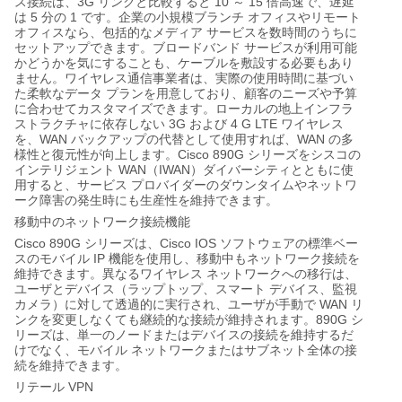
3G
10
15
ス接続は、
リンクと比較すると
～
倍高速で、遅延
5
1
は
分の
です。企業の小規模ブランチ
オフィスやリモート
オフィスなら、包括的なメディア
サービスを数時間のうちに
セットアップできます。ブロードバンド
サービスが利用可能
かどうかを気にすることも、ケーブルを敷設する必要もあり
ません。ワイヤレス通信事業者は、実際の使用時間に基づい
た柔軟なデータ
プランを用意しており、顧客のニーズや予算
に合わせてカスタマイズできます。ローカルの地上インフラ
3G
4 G LTE
ストラクチャに依存しない
および
ワイヤレス
WAN
WAN
を、
バックアップの代替として使用すれば、
の多
Cisco 890G
様性と復元性が向上します。
シリーズをシスコの
WAN
IWAN
インテリジェント
（
）ダイバーシティとともに使
用すると、サービス
プロバイダーのダウンタイムやネットワ
ーク障害の発生時にも生産性を維持できます。
移動中のネットワーク接続機能
Cisco 890G
Cisco IOS
シリーズは、
ソフトウェアの標準ベー
IP
スのモバイル
機能を使用し、移動中もネットワーク接続を
維持できます。異なるワイヤレス
ネットワークへの移行は、
ユーザとデバイス（ラップトップ、スマート
デバイス、監視
WAN
カメラ）に対して透過的に実行され、ユーザが手動で
リ
890G
ンクを変更しなくても継続的な接続が維持されます。
シ
リーズは、単一のノードまたはデバイスの接続を維持するだ
けでなく、モバイル
ネットワークまたはサブネット全体の接
続を維持できます。
VPN
リテール