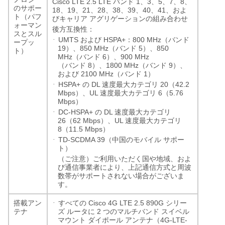
Cisco LTE 2.5 LTE
1
3
5
7
8
バンド
、
、
、
、
、
のサポー
18
19
21
28
38
39
40
41
、
、
、
、
、
、
、
、およ
ト（パフ
びキャリア
アグリゲーションの組み合わせ
ォーマン
後方互換性：
スとスル
·
UMTS
HSPA+
800 MHz
および
：
（バンド
ープッ
19
850 MHz
5
850
）、
（バンド
）、
ト）
MHz
6
900 MHz
（バンド
）、
8
1800 MHz
9
（バンド
）、
（バンド
）、
2100 MHz
1
および
（バンド
）
·
HSPA+
DL
20
42.2
の
速度最大カテゴリ
（
Mbps
UL
6
5.76
）、
速度最大カテゴリ
（
Mbps
）
·
DC-HSPA+
DL
の
速度最大カテゴリ
26
62 Mbps
UL
（
）、
速度最大カテゴリ
8
11.5 Mbps
（
）
·
TD-SCDMA 39
（中国のモバイル
サポー
ト）
（ご注意）ご利用いただく国や地域、およ
び通信事業者により、上記通信方式と周波
数帯がサポートされない場合がございま
す。
·
Cisco 4G LTE 2.5 890G
搭載アン
すべての
シリー
2
テナ
ズ
ルータに
つのマルチバンド
スイベル
4G-LTE-
マウント
ダイポール
アンテナ（