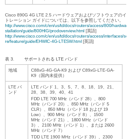
Cisco 890G 4G LTE 2.5
ハードウェアおよびソフトウェアのインス
トレーション
ガイドについては、以下を参照してください。
http://www.cisco.com/c/en/us/td/docs/routers/access/800/hardware/in
stallation/guide/800HIG/prodoverview.html
[
]
英語
http://www.cisco.com/c/en/us/td/docs/routers/access/interfaces/softwa
re/feature/guide/EHWIC-4G-LTESW.html
[
]
英語
表 3.
LTE
サポートされる
バンド
C88xG-4G-GA-K9
C89xG-LTE-GA-
地域
および
K9
（国内未提供）
LTE
LTE
1
3
5
7
8
18
19
21
バ
バンド
、
、
、
、
、
、
、
、
28
38
39
40
41
ンド
、
、
、
、
FDD LTE 700 MHz
28
800
（バンド
）、
MHz
20
850 MHz
5
（バンド
）、
（バンド
CLR
850 MHz
18
19
）、
（バンド
および
Low
900 MHz
8
1500
）、
（バンド
）、
MHz
21
1800 MHz
（バンド
）、
（バンド
3
2100 MHz
1
2600
）、
（バンド
）、または
MHz
7
（バンド
）
TDD LTE 1900 MHz
39
2300
（バンド
）、