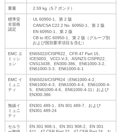
·
2.59 kg
5.7
重量
（
ポンド）
·
UL 60950-1
2
標準安
、第
版
全規格
·
CAN/CSA C22.2 No. 60950-1
2
、第
版
認定
·
EN 60950-1
2
、第
版
·
CB to IEC 60950-1
2
、第
版（グループ別
および国別要求項目を含む）
EMC
EN55022/CISPR22
CFR 47 Part 15
エ
、
、
ICES003
VCCI-V-3
AS/NZS CISPR22
ミッシ
、
、
、
CNS13438
EN300-386
EN61000-3-2
ョン
、
、
、
EN61000-3-3
EN61000-6-1
、
EMC
EN55024/CISPR24
EN61000-4-2
イ
（
、
EN61000-4-3
EN61000-4-4
EN61000-4-
ミュニ
、
、
5
EN61000-4-6
EN61000-4-11
ティ
、
、
）および
EN300-386
EN301 489-1
EN 301 489-7
無線イ
、
、および
EN301 489-24
ミュニ
ティ
EN 301 908-1
EN 301 908-2
EN 301
セルラ
、
、
511
47 CFR Part 22
47 CFR Part 24
ー無線
、
、
、お