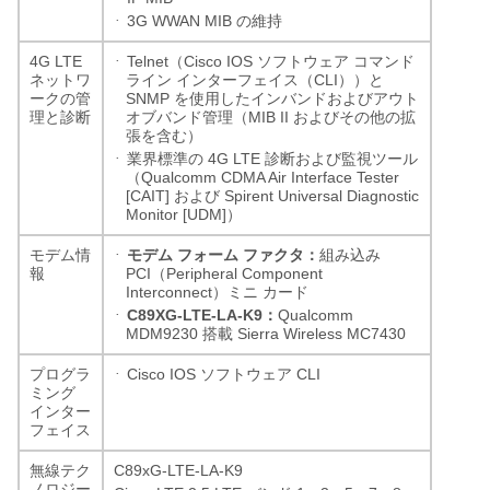
·
3G WWAN MIB
の維持
·
4G LTE
Telnet
Cisco IOS
（
ソフトウェア
コマンド
CLI
ネットワ
ライン
インターフェイス（
））と
SNMP
ークの管
を使用したインバンドおよびアウト
MIB II
理と診断
オブバンド管理（
およびその他の拡
張を含む）
·
4G LTE
業界標準の
診断および監視ツール
Qualcomm CDMA Air Interface Tester
（
[CAIT]
Spirent Universal Diagnostic
および
Monitor [UDM]
）
·
モデム情
モデム
フォーム
ファクタ：
組み込み
PCI
Peripheral Component
報
（
Interconnect
）ミニ
カード
·
C89XG-LTE-LA-K9
Qualcomm
：
MDM9230
Sierra Wireless MC7430
搭載
·
Cisco IOS
CLI
プログラ
ソフトウェア
ミング
インター
フェイス
C89xG-LTE-LA-K9
無線テク
ノロジー