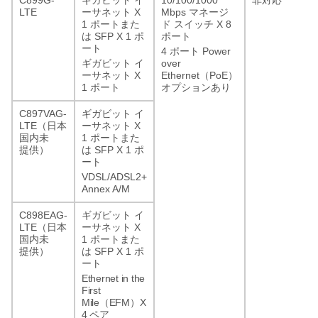
ギガビット
イ
非対応
LTE
X
Mbps
ーサネット
マネージ
1
X 8
ポートまた
ド
スイッチ
SFP X 1
は
ポ
ポート
ート
4
Power
ポート
over
ギガビット
イ
X
Ethernet
PoE
ーサネット
（
）
1
ポート
オプションあり
C897VAG-
ギガビット
イ
LTE
X
（日本
ーサネット
1
国内未
ポートまた
SFP X 1
提供）
は
ポ
ート
VDSL/ADSL2+
Annex A/M
C898EAG-
ギガビット
イ
LTE
X
（日本
ーサネット
1
国内未
ポートまた
SFP X 1
提供）
は
ポ
ート
Ethernet in the
First
Mile
EFM
X
（
）
4
ペア