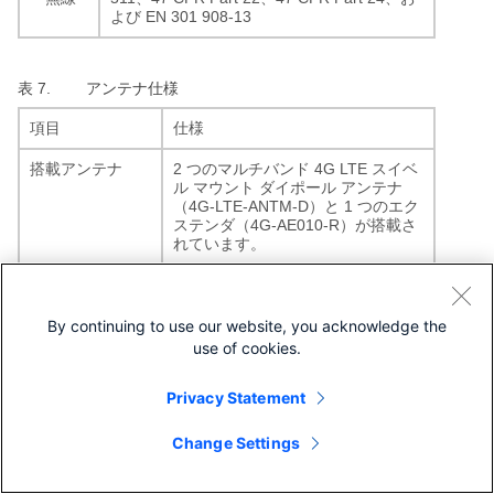
EN 301 908-13
よび
表 7.
アンテナ仕様
項目
仕様
2
4G LTE
搭載アンテナ
つのマルチバンド
スイベ
ル
マウント
ダイポール
アンテナ
4G-LTE-ANTM-D
1
（
）と
つのエク
4G-AE010-R
ステンダ（
）が搭載さ
れています。
C89xG-LTE-LA-K9
ダイバーシティ
：
ダイバーシテ
MIMO
2 X 2
（デュアル
アン
ィ対応
（
）
Multiple
テナ）
By continuing to use our website, you acknowledge the
Input Multiple
use of cookies.
Output
MIMO
（
）
Privacy Statement
4G-
アンテナ
説明：
ANTM-OM-CM
·
マルチバンド屋内用全方向性アン
Change Settings
テナ
·
天井マウント
電気的仕様：