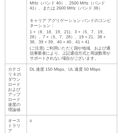
MHz
40
2500 MHz
（バンド
）、
（バンド
41
2600 MHz
38
）、または
（バンド
）
キャリア
アグリゲーション
バンドのコンビ
ネーション：
1 +
8
18
19
21)
3 +
5
7
19
（
、
、
、
、
（
、
、
、
28
7 +
5
7
28
19 + 21
38 +
）、
（
、
、
）、
、
38
39 + 39
40 + 40
41 + 41
、
、
、
(
)
ご注意
ご利用いただく国や地域、および通
信事業者により、上記通信方式と周波数帯が
サポートされない場合がございます。
DL
150 Mbps
UL
50 Mbps
カテゴ
速度
、
速度
4
リ
の
ダウン
ロード
および
アップ
ロード
速度の
理論値
オース
ü
トラリ
ア