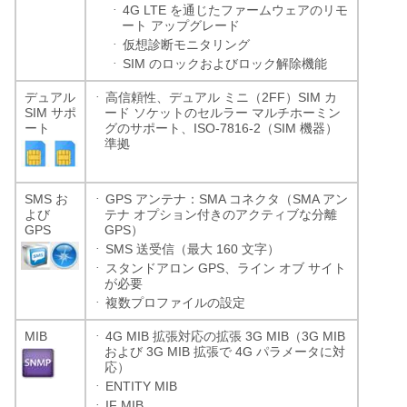
·
4G LTE
を通じたファームウェアのリモ
ート
アップグレード
·
仮想診断モニタリング
·
SIM
のロックおよびロック解除機能
·
2FF
SIM
デュアル
高信頼性、デュアル
ミニ（
）
カ
SIM
サポ
ード
ソケットのセルラー
マルチホーミン
ISO-7816-2
SIM
ート
グのサポート、
（
機器）
準拠
·
SMS
GPS
SMA
SMA
お
アンテナ：
コネクタ（
アン
よび
テナ
オプション付きのアクティブな分離
GPS
GPS
）
·
SMS
160
送受信（最大
文字）
·
GPS
スタンドアロン
、ライン
オブ
サイト
が必要
·
複数プロファイルの設定
·
MIB
4G MIB
3G MIB
3G MIB
拡張対応の拡張
（
3G MIB
4G
および
拡張で
パラメータに対
応）
·
ENTITY MIB
·
IF MIB