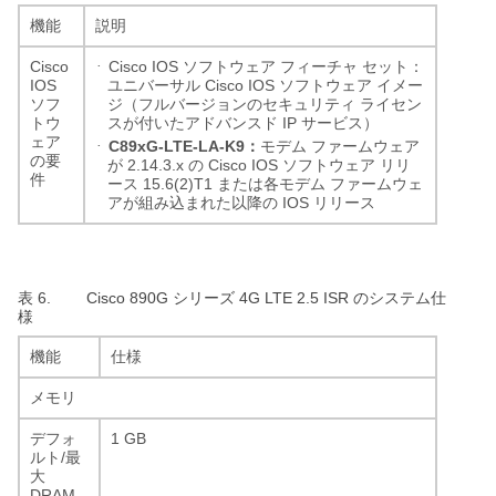
機能
説明
·
Cisco
Cisco IOS
ソフトウェア
フィーチャ
セット：
IOS
Cisco IOS
ユニバーサル
ソフトウェア
イメー
ソフ
ジ（フルバージョンのセキュリティ
ライセン
IP
トウ
スが付いたアドバンスド
サービス）
ェア
·
C89xG-LTE-LA-K9
：
モデム
ファームウェア
の要
2.14.3.x
Cisco IOS
が
の
ソフトウェア
リリ
件
15.6(2)T1
ース
または各モデム
ファームウェ
IOS
アが組み込まれた以降の
リリース
表 6.
Cisco 890G
4G LTE 2.5 ISR
シリーズ
のシステム仕
様
機能
仕様
メモリ
1 GB
デフォ
/
ルト
最
大
DRAM