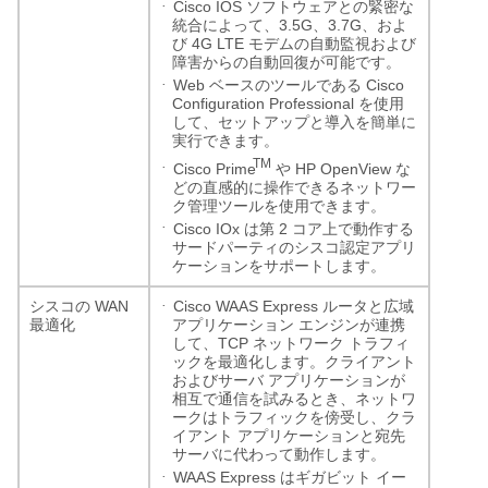
·
Cisco IOS
ソフトウェアとの緊密な
3.5G
3.7G
統合によって、
、
、およ
4G LTE
び
モデムの自動監視および
障害からの自動回復が可能です。
·
Web
Cisco
ベースのツールである
Configuration Professional
を使用
して、セットアップと導入を簡単に
実行できます。
TM
·
Cisco Prime
HP OpenView
や
な
どの直感的に操作できるネットワー
ク管理ツールを使用できます。
·
Cisco IOx
2
は第
コア上で動作する
サードパーティのシスコ認定アプリ
ケーションをサポートします。
·
WAN
Cisco WAAS Express
シスコの
ルータと広域
最適化
アプリケーション
エンジンが連携
TCP
して、
ネットワーク
トラフィ
ックを最適化します。クライアント
およびサーバ
アプリケーションが
相互で通信を試みるとき、ネットワ
ークはトラフィックを傍受し、クラ
イアント
アプリケーションと宛先
サーバに代わって動作します。
·
WAAS Express
はギガビット
イー