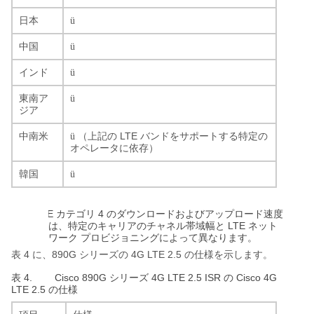
日本
ü
中国
ü
インド
ü
東南ア
ü
ジア
LTE
中南米
ü
（上記の
バンドをサポートする特定の
オペレータに依存）
韓国
ü
LTE
4
カテゴリ
のダウンロードおよびアップロード速度
LTE
は、特定のキャリアのチャネル帯域幅と
ネット
ワーク
プロビジョニングによって異なります。
4
890G
4G LTE 2.5
表
に、
シリーズの
の仕様を示します。
表 4.
Cisco 890G
4G LTE 2.5 ISR
Cisco 4G
シリーズ
の
LTE 2.5
の仕様