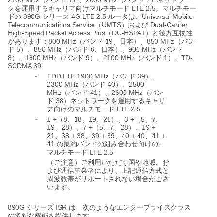
（バンド
）、
（バンド
）ネットワー
LTE 2.5
クを運用するキャリア向けマルチモード
。マルチモー
890G
4G LTE 2.5
Universal Mobile
ドの
シリーズ
ルータは、
Telecommunications Service
UMTS
Dual-Carrier
（
）および
High-Speed Packet Access Plus
DC-HSPA+
（
）と後方互換性
800 MHz
19
850 MHz
があります：
（バンド
、日本）、
（バン
5
850 MHz
6
900 MHz
ド
）、
（バンド
、日本）、
（バンド
8
1800 MHz
9
2100 MHz
1
TD-
）、
（バンド
）、
（バンド
）、
SCDMA 39
TDD LTE 1900 MHz
39
◦
（バンド
）、
2300 MHz
40
2500
（バンド
）、
MHz
41
2600 MHz
（バンド
）、
（バン
38
ド
）ネットワークを運用するキャリ
LTE 2.5
ア向けのマルチモード
1 +
8
18
19
21
3 +
5
7
◦
（
、
、
、
）、
（
、
、
19
28
7 +
5
7
28
19 +
、
）、
（
、
、
）、
21
38 + 38
39 + 39
40 + 40
41 +
、
、
、
、
41
の集約バンドの組み合わせ向けの、
LTE 2.5
マルチモード
（ご注意）ご利用いただく国や地域、お
よび通信事業者により、上記通信方式と
周波数帯がサポートされない場合がござ
います。
890G
ISR
シリーズ
は、次のようなエンタープライズクラス
の多彩な機能を提供します。