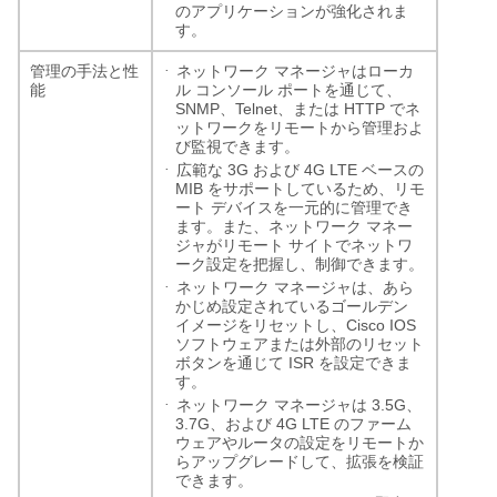
のアプリケーションが強化されま
す。
·
管理の手法と性
ネットワーク
マネージャはローカ
能
ル
コンソール
ポートを通じて、
SNMP
Telnet
HTTP
、
、または
でネ
ットワークをリモートから管理およ
び監視できます。
·
3G
4G LTE
広範な
および
ベースの
MIB
をサポートしているため、リモ
ート
デバイスを一元的に管理でき
ます。また、ネットワーク
マネー
ジャがリモート
サイトでネットワ
ーク設定を把握し、制御できます。
·
ネットワーク
マネージャは、あら
かじめ設定されているゴールデン
Cisco IOS
イメージをリセットし、
ソフトウェアまたは外部のリセット
ISR
ボタンを通じて
を設定できま
す。
·
3.5G
ネットワーク
マネージャは
、
3.7G
4G LTE
、および
のファーム
ウェアやルータの設定をリモートか
らアップグレードして、拡張を検証
できます。