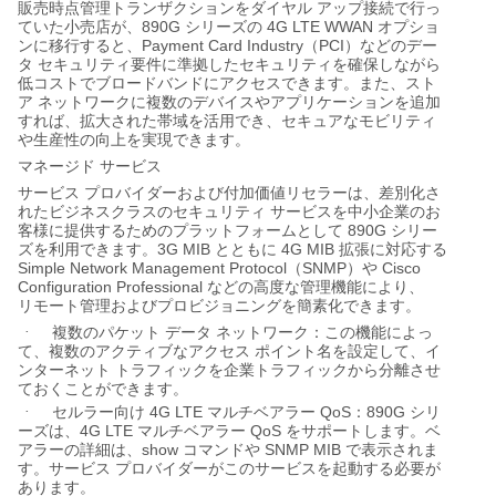
販売時点管理トランザクションをダイヤル
アップ接続で行っ
890G
4G LTE WWAN
ていた小売店が、
シリーズの
オプショ
Payment Card Industry
PCI
ンに移行すると、
（
）などのデー
タ
セキュリティ要件に準拠したセキュリティを確保しながら
低コストでブロードバンドにアクセスできます。また、スト
ア
ネットワークに複数のデバイスやアプリケーションを追加
すれば、拡大された帯域を活用でき、セキュアなモビリティ
や生産性の向上を実現できます。
マネージド
サービス
サービス
プロバイダーおよび付加価値リセラーは、差別化さ
れたビジネスクラスのセキュリティ
サービスを中小企業のお
890G
客様に提供するためのプラットフォームとして
シリー
3G MIB
4G MIB
ズを利用できます。
とともに
拡張に対応する
Simple Network Management Protocol
SNMP
Cisco
（
）や
Configuration Professional
などの高度な管理機能により、
リモート管理およびプロビジョニングを簡素化できます。
·
複数のパケット
データ
ネットワーク：
この機能によっ
て、複数のアクティブなアクセス
ポイント名を設定して、イ
ンターネット
トラフィックを企業トラフィックから分離させ
ておくことができます。
4G LTE
QoS
890G
·
セルラー向け
マルチベアラー
：
シリ
4G LTE
QoS
ーズは、
マルチベアラー
をサポートします。ベ
show
SNMP MIB
アラーの詳細は、
コマンドや
で表示されま
す。サービス
プロバイダーがこのサービスを起動する必要が
あります。