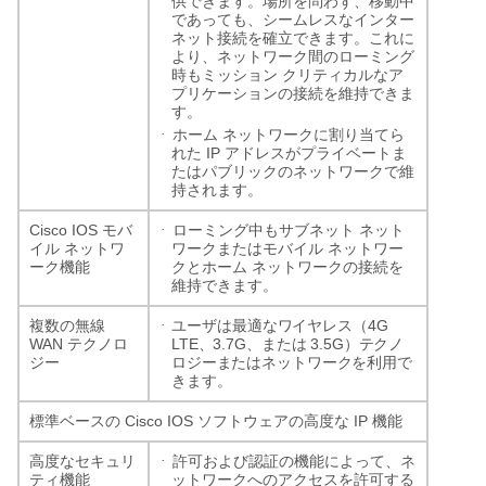
供できます。場所を問わず、移動中
であっても、シームレスなインター
ネット接続を確立できます。これに
より、ネットワーク間のローミング
時もミッション
クリティカルなア
プリケーションの接続を維持できま
す。
·
ホーム
ネットワークに割り当てら
IP
れた
アドレスがプライベートま
たはパブリックのネットワークで維
持されます。
·
Cisco IOS
モバ
ローミング中もサブネット
ネット
イル
ネットワ
ワークまたはモバイル
ネットワー
ーク機能
クとホーム
ネットワークの接続を
維持できます。
·
4G
複数の無線
ユーザは最適なワイヤレス（
WAN
LTE
3.7G
3.5G
テクノロ
、
、または
）テクノ
ジー
ロジーまたはネットワークを利用で
きます。
Cisco IOS
IP
標準ベースの
ソフトウェアの高度な
機能
·
高度なセキュリ
許可および認証の機能によって、ネ
ティ機能
ットワークへのアクセスを許可する