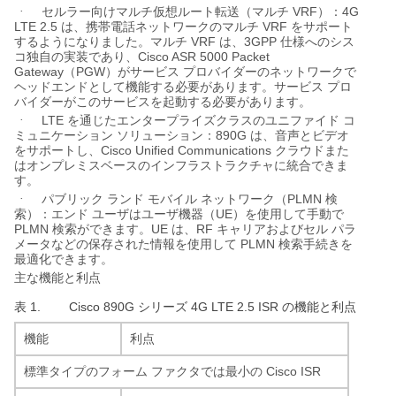
VRF
4G
·
セルラー向けマルチ仮想ルート転送（マルチ
）：
LTE 2.5
VRF
は、携帯電話ネットワークのマルチ
をサポート
VRF
3GPP
するようになりました。マルチ
は、
仕様へのシス
Cisco ASR 5000 Packet
コ独自の実装であり、
Gateway
PGW
（
）がサービス
プロバイダーのネットワークで
ヘッドエンドとして機能する必要があります。サービス
プロ
バイダーがこのサービスを起動する必要があります。
LTE
·
を通じたエンタープライズクラスのユニファイド
コ
890G
ミュニケーション
ソリューション：
は、音声とビデオ
Cisco Unified Communications
をサポートし、
クラウドまた
はオンプレミスベースのインフラストラクチャに統合できま
す。
PLMN
·
パブリック
ランド
モバイル
ネットワーク（
検
UE
索）：
エンド
ユーザはユーザ機器（
）を使用して手動で
PLMN
UE
RF
検索ができます。
は、
キャリアおよびセル
パラ
PLMN
メータなどの保存された情報を使用して
検索手続きを
最適化できます。
主な機能と利点
表 1.
Cisco 890G
4G LTE 2.5 ISR
シリーズ
の機能と利点
機能
利点
Cisco ISR
標準タイプのフォーム
ファクタでは最小の