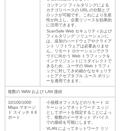
·
コンテンツ
フィルタリングによる
URL
カテゴリベースの
の分類とブ
ロックが可能です。これにより生産
性が向上し、企業リソースを効果的
に活用できます。
·
ScanSafe Web
セキュリティおよび
フィルタリング
ソリューションに
は、追加のハードウェアやクライア
ント
ソフトウェアは必要ありませ
ん。リモート
ロケーションでクラ
Web
ウドに向かう
トラフィックを
インテリジェントにリダイレクトで
Web
きるため、ユーザの
トラフィ
ックに対してきめ細かなセキュリテ
ィとアクセプタブル
ユース
ポリシ
ーを適用できます。
WAN
LAN
複数の
および
接続
·
10/100/1000
小規模オフィスなどのリモート
ロ
Mbps
マネージ
ケーションでネットワーク
エッジ
X 8
ド
スイッチ
としてポートを指定することによっ
ポート
て、複数のイーサネット
デバイス
での接続を可能にします。
·
VLAN
によってネットワーク
リソ