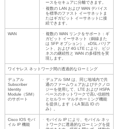
ースをセキュアに分離できます。
·
LAN
WAN
複数の
および
デバイス
を標準のファスト
イーサネットま
たはギガビット
イーサネットに接
続できます。
·
WAN
WAN
複数の
リンクをサポート：ギ
ガビット
イーサネット（銅線また
SFP
xDSL
は
オプション）、
バリア
4G LTE
ント、および
により、ビジ
WAN
ネスの継続性と
の多様性を実
現します。
ワイヤレス
ネットワーク間の透過的なローミング
·
SIM
デュアル
デュアル
は、同じ地域内で共
Subscriber
通のファームウェアおよびテクノロ
Identity
LTE
HSPA
ジーを使用して、
および
Module
SIM
（
）
ベースのネットワークで高い信頼性
のサポート
とセルラー
マルチホーミング機能
-LA
ID
を提供します（
製品
の
み）。
·
Cisco IOS
IP
モバ
モバイル
により、モバイル
ネッ
IP
イル
機能
トワークに透過的なローミングを提