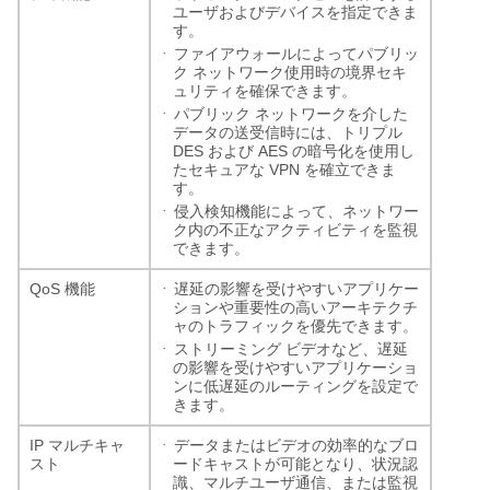
ユーザおよびデバイスを指定できま
す。
·
ファイアウォールによってパブリッ
ク
ネットワーク使用時の境界セキ
ュリティを確保できます。
·
パブリック
ネットワークを介した
データの送受信時には、トリプル
DES
AES
および
の暗号化を使用し
VPN
たセキュアな
を確立できま
す。
·
侵入検知機能によって、ネットワー
ク内の不正なアクティビティを監視
できます。
·
QoS
機能
遅延の影響を受けやすいアプリケー
ションや重要性の高いアーキテクチ
ャのトラフィックを優先できます。
·
ストリーミング
ビデオなど、遅延
の影響を受けやすいアプリケーショ
ンに低遅延のルーティングを設定で
きます。
·
IP
マルチキャ
データまたはビデオの効率的なブロ
スト
ードキャストが可能となり、状況認
識、マルチユーザ通信、または監視