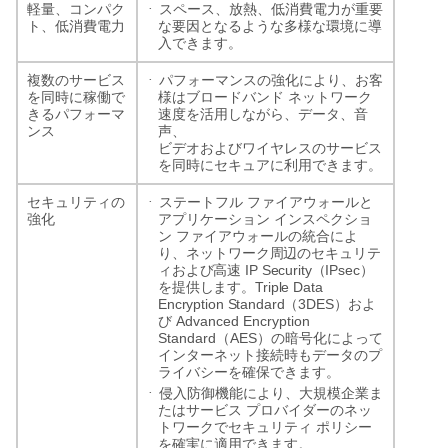
·
軽量、コンパク
スペース、放熱、低消費電力が重要
ト、低消費電力
な要因となるような多様な環境に導
入できます。
·
複数のサービス
パフォーマンスの強化により、お客
を同時に稼働で
様はブロードバンド
ネットワーク
きるパフォーマ
速度を活用しながら、データ、音
ンス
声、
ビデオおよびワイヤレスのサービス
を同時にセキュアに利用できます。
·
セキュリティの
ステートフル
ファイアウォールと
強化
アプリケーション
インスペクショ
ン
ファイアウォールの統合によ
ワーク周辺のセキュリテ
り、ネット
ィおよび高速
IP Security
IPsec
（
）
Triple Data
を提供します。
Encryption Standard
3DES
（
）およ
Advanced Encryption
び
Standard
AES
（
）の暗号化によって
インターネット接続時もデータのプ
ライバシーを確保できます。
·
侵入防御機能により、大規模企業ま
たはサービス
プロバイダーのネッ
トワークでセキュリティ
ポリシー
を確実に適用できます。