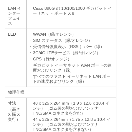
·
LAN
Cisco 890G
10/100/1000
イ
の
ギガビット
イ
X 8
ンター
ーサネット
ポート
フェイ
ス
·
LED
WWAN
/
（緑
オレンジ）
·
SIM
/
ステータス（緑
オレンジ）
·
RSSI
受信信号強度表示（
）バー（緑）
·
3G/4G LTE
/
サービス（緑
オレンジ）
·
GPS
/
（緑
オレンジ）
·
WAN
ギガビット
イーサネット
ポートの速
度およびリンク（緑）
·
LAN
すべてのファスト
イーサネット
ポー
トの速度およびリンク（緑）
物理仕様
·
48 x 325 x 264 mm
1.9 x 12.8 x 10.4
寸法
（
イ
ンチ）（ゴム製の脚およびアンテナ
（高さ
TNC/SMA
コネクタを含む）
X
X
幅
·
44 x 325 x 264mm
1.75 x 12.8 x 10.4
奥行）
（
イ
ンチ）（ゴム製の脚およびアンテナ
TNC/SMA
コネクタを含まない）