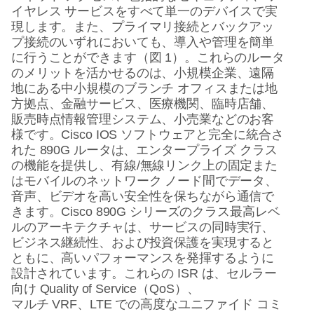
イヤレス
サービスをすべて単一のデバイスで実
現します。また、プライマリ接続とバックアッ
プ接続のいずれにおいても、導入や管理を簡単
に行うことができます（図
1
）。これらのルータ
のメリットを活かせるのは、小規模企業、遠隔
地にある中小規模のブランチ
オフィスまたは地
方拠点、金融サービス、医療機関、臨時店舗、
販売時点情報管理システム、小売業などのお客
様です。
Cisco IOS
ソフトウェアと完全に統合さ
れた
890G
ルータは、エンタープライズ
クラス
の機能を提供し、有線
/
無線リンク上の固定また
はモバイルのネットワーク
ノード間でデータ、
音声、ビデオを高い安全性を保ちながら通信で
きます。
Cisco 890G
シリーズのクラス最高レベ
ルのアーキテクチャは、サービスの同時実行、
ビジネス継続性、および投資保護を実現すると
ともに、高いパフォーマンスを発揮するように
設計されています。これらの
ISR
は、セルラー
向け
Quality of Service
（
QoS
）、
マルチ
VRF
、
LTE
での高度なユニファイド
コミ