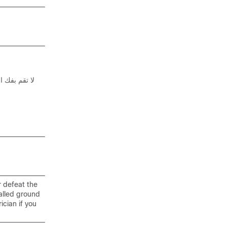
r defeat the
alled ground
ician if you