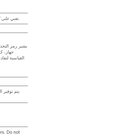
في هذه الحالة، ربما تفعل شيئًا قد يؤدي إلى تلف الجهاز أو فقد البيانات.
تعني
على .
يشير رمز التحذ
جهاز، كن
القياسية لتفا
يتم توفير ا
rs. Do not