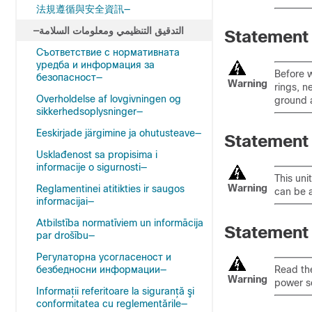
法規遵循與安全資訊—
—التدقيق التنظيمي ومعلومات السلامة
Statement
Съответствие с нормативната
уредба и информация за
Before w
безопасност—
Warning
rings, n
Overholdelse af lovgivningen og
ground a
sikkerhedsoplysninger—
Eeskirjade järgimine ja ohutusteave—
Statement
Usklađenost sa propisima i
informacije o sigurnosti—
This uni
Warning
Reglamentinei atitikties ir saugos
can be a
informacijai—
Atbilstība normatīviem un informācija
Statement
par drošību—
Регулаторна усогласеност и
безбедносни информации—
Read the
Warning
power s
Informaţii referitoare la siguranţă şi
conformitatea cu reglementările—