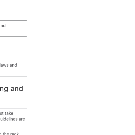
ound
 laws and
ing and
st take
uidelines are
n the rack.