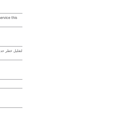
ervice this
لتقليل خطر حدو