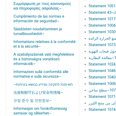
Συμμόρφωση με τους κανονισμούς
Statement 1051
και πληροφορίες ασφαλείας—
Statement 43—J
Cumplimiento de las normas e
Statement 1017
información de seguridad—
Statement 1004—I
Säädösten noudattaminen ja
Statement 1030—
turvallisuustiedot—
Informations relatives à la conformité
Statement 1073
et à la sécurité—
A szabályozásnak való megfelelésre
és a biztonságra vonatkozó
információk—
Statement 1024
Statement 1046—
Informazioni sulla conformità alle
normative e sulla sicurezza—
Statement 1040
Statement 1006
—תאימות לתקינה ומידע בנושא בטיחות
法規制順守および安全性情報—
Statement 1071—
규정 준수 및 안전정보—
Informasjon om forskriftsmessig
Statement 1074—
samsvar og sikkerhet—