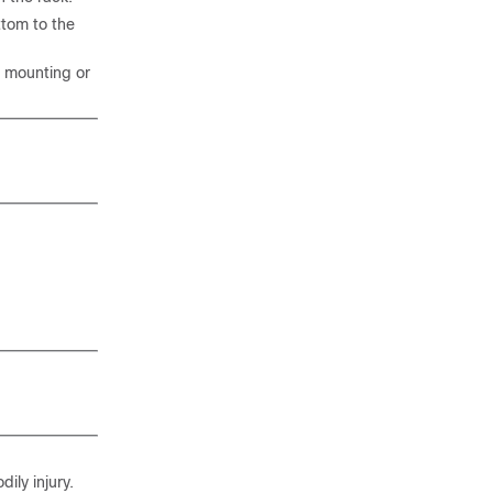
ttom to the
re mounting or
ily injury.