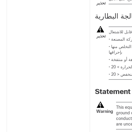
تحذير
لجة البطارية
تحذير
• لا تقم بفك الوصلات الخارجية القصيرة، أو سحقها، أو ثقبها، أو استخدام أداة حادة لإزالتها، أو التخلص منها
بإحراقها
• أو منتفخة
• الحرارة
•  منخفض
Statement
This equ
Warning
ground c
conducto
are unce