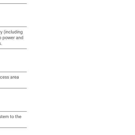
y (including
to power and
s.
access area
ystem to the