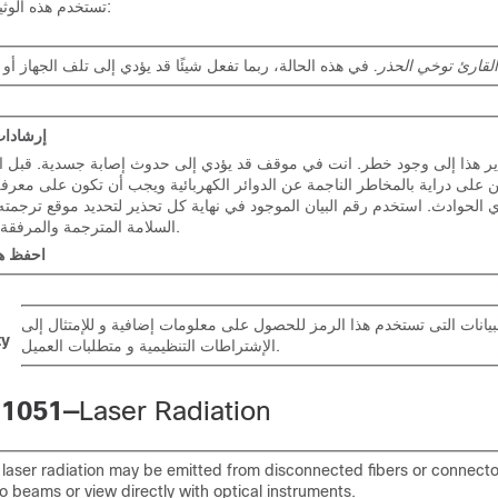
تستخدم هذه الوثيقة المصطلحات التالية:
القارئ توخي الحذر
إرشادات
ير هذا إلى وجود خطر. انت في موقف قد يؤدي إلى حدوث إصابة جسدية. قبل ا
 على دراية بالمخاطر الناجمة عن الدوائر الكهربائية ويجب أن تكون على معرف
دي الحوادث. استخدم رقم البيان الموجود في نهاية كل تحذير لتحديد موقع ترجمت
السلامة المترجمة والمرفقة مع هذا الجهاز.
احفظ هذ
لبيانات التى تستخدم هذا الرمز للحصول على معلومات إضافية و للإمتثال إلى
ty
الإشتراطات التنظيمية و متطلبات العميل.
 1051—
Laser Radiation
e laser radiation may be emitted from disconnected fibers or connecto
to beams or view directly with optical instruments.