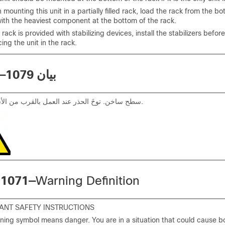
mounting this unit in a partially filled rack, load the rack from the bo
ith the heaviest component at the bottom of the rack.
e rack is provided with stabilizing devices, install the stabilizers befo
cing the unit in the rack.
بيان 1079—
سطح ساخن. توخَ الحذر عند العمل بالقرب من الأسطح الساخنة.
 1071—
Warning Definition
ANT SAFETY INSTRUCTIONS
ning symbol means danger. You are in a situation that could cause bod