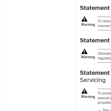
Statement
To reduc
Warning
connect
Statement
Ultimate
Warning
regulati
Statement
Servicing
To preve
Warning
special 
provided
This 