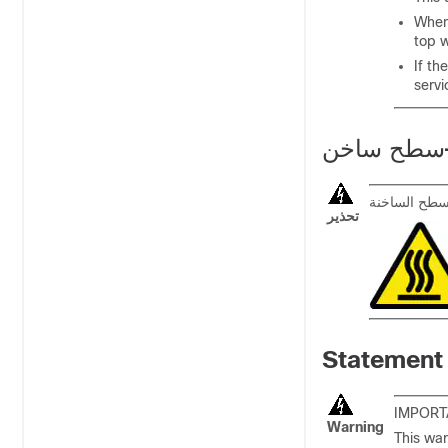
When 
top w
If th
servi
سطح ساخن
تحذير
Statement
IMPORT
Warning
This war