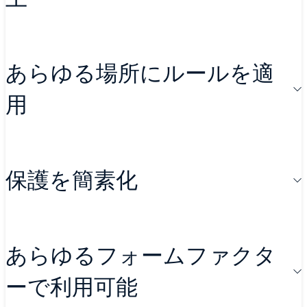
簡単に画面を切り替えて、数百のフ
あらゆる場所にルールを適
ァイアウォールを管理したり、アプ
用
リケーションを制御したり、侵入の
試行やマルウェアの拡散をブロック
したりできます。
1 つのポリシーを作成してネットワ
保護を簡素化
ーク内の複数のセキュリティ管理に
広く適用できます。
ファイアウォール、アプリケーショ
あらゆるフォームファクタ
ン、侵入防御、ファイル保護、マル
ーで利用可能
ウェア防御の一元的な管理と制御が