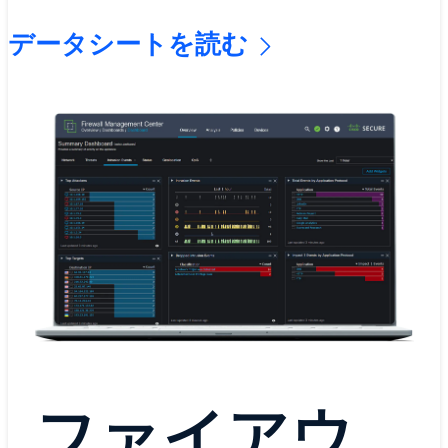
可能になります。
データシートを読む
オンプレミスのハードウェアを使用
して、または任意の仮想環境からフ
ァイアウォールを包括的に管理でき
ます。パブリック クラウド インフ
ラストラクチャに同じマネージャを
柔軟に展開することも、シスコのク
ラウドベースのソリューションでさ
らに生産性を向上させることも可能
です。
ファイアウ