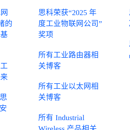
代网
思科荣获“2025 年
就绪的
度工业物联网公司”
要基
奖项
所有工业路由器相
：工
关博客
未来
所有工业以太网相
：思
关博客
络安
所有 Industrial
Wireless 产品相关