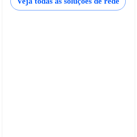
Veja todas as soluções de rede
Redes ópticas roteadas da Cisco
Faça a convergência de camadas ópticas e IP para
otimizar as operações de ciclo de vida.