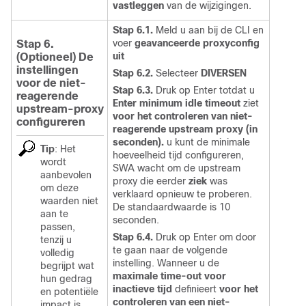
vastleggen
van de wijzigingen.
Stap 6.1.
Meld u aan bij de CLI en
voer
geavanceerde proxyconfig
Stap 6.
uit
(Optioneel) De
instellingen
Stap 6.2.
Selecteer
DIVERSEN
voor
de
niet-
Stap 6.3.
Druk op Enter totdat u
reagerende
Enter minimum idle timeout
ziet
upstream-proxy
voor het controleren van niet-
configureren
reagerende upstream proxy (in
seconden).
u kunt de minimale
Tip
:
Het
hoeveelheid tijd configureren,
wordt
SWA wacht om de upstream
aanbevolen
proxy die eerder
ziek
was
om deze
verklaard opnieuw te proberen.
waarden niet
De standaardwaarde is 10
aan te
seconden.
passen,
Stap 6.4.
Druk op Enter om door
tenzij u
te gaan naar de volgende
volledig
instelling. Wanneer u de
begrijpt wat
maximale time-out voor
hun gedrag
inactieve tijd
definieert
voor het
en potentiële
controleren van een niet-
impact is.