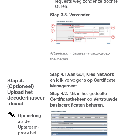
requests weg zonder ze door te
sturen.
Stap 3.8.
Verzenden
.
Afbeelding - Upstream-proxygroep
toevoegen
Stap 4.1.Van GUI
,
Kies Network
en
klik
vervolgens
op Certificate
Stap 4.
Management
.
(Optioneel)
Upload het
Stap 4.2.
Klik in het gedeelte
decoderingscer
Certificaatbeheer
op
Vertrouwde
tificaat
basiscertificaten beheren
.
Opmerking
:
als de
Upstream-
proxy het