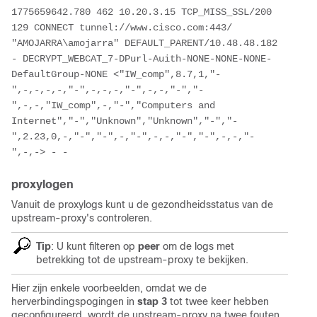
1775659642.780 462 10.20.3.15 TCP_MISS_SSL/200 
129 CONNECT tunnel://www.cisco.com:443/ 
"AMOJARRA\amojarra" DEFAULT_PARENT/10.48.48.182 
- DECRYPT_WEBCAT_7-DPurl-Auith-NONE-NONE-NONE-
DefaultGroup-NONE <"IW_comp",8.7,1,"-
",-,-,-,-,"-",-,-,-,"-",-,-,"-","-
",-,-,"IW_comp",-,"-","Computers and 
Internet","-","Unknown","Unknown","-","-
",2.23,0,-,"-","-",-,"-",-,-,"-","-",-,-,"-
",-,-> - -
proxylogen
Vanuit de proxylogs kunt u de gezondheidsstatus van de
upstream-proxy's controleren.
Tip
: U kunt filteren op
peer
om de logs met
betrekking tot de upstream-proxy te bekijken.
Hier zijn enkele voorbeelden, omdat we de
herverbindingspogingen in
stap 3
tot twee keer hebben
geconfigureerd, wordt de upstream-proxy na twee fouten