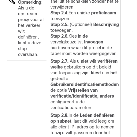
snel uit te schakelen zonder het te
Opmerking
:
verwijderen.
Als u de
Stap 2.4.
Een unieke
profielnaam
upstream-
toewijzen.
proxy voor al
Stap 2.5.
(Optioneel)
Beschrijving
het verkeer
toevoegen.
wilt
Stap 2.6.
Kies in
de
definiëren,
vervolgkeuzelijst
Invoegen
kunt u deze
hierboven waar dit profiel in de
stap
tabel moet worden weergegeven.
overslaan.
Stap 2.7.
Als u
niet
wilt
verifiëren
welke
gebruikers op dit beleid
van toepassing zijn,
kiest
u in
het
gedeelte
Gebruikersidentificatiemethoden
de optie
Vrijstellen van
verificatie/identificatie, anders
configureert u de
verificatieparameters.
Stap 2.8.
In de
Leden definiëren
op subnet
, laat dit veld leeg om
alle client IP-adres op te nemen,
tenzij u wilt passeren door het