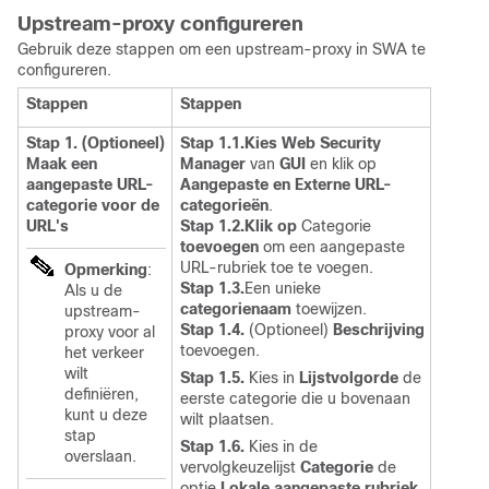
Upstream-proxy configureren
Gebruik deze stappen om een upstream-proxy in SWA te
configureren.
Stappen
Stappen
Stap 1. (Optioneel)
Stap 1.1.Kies Web Security
Maak een
Manager
van
GUI
en klik op
aangepaste URL-
Aangepaste en Externe URL-
categorie voor de
categorieën
.
URL's
Stap 1.2.Klik op
Categorie
toevoegen
om een aangepaste
URL-rubriek toe te voegen.
Opmerking
:
Stap 1.3.
Een unieke
Als u de
categorienaam
toewijzen.
upstream-
Stap 1.4.
(Optioneel)
Beschrijving
proxy voor al
toevoegen.
het verkeer
wilt
Stap 1.5.
Kies in
Lijstvolgorde
de
definiëren,
eerste categorie die u bovenaan
kunt u deze
wilt plaatsen.
stap
Stap 1.6.
Kies in de
overslaan.
vervolgkeuzelijst
Categorie
de
optie
Lokale aangepaste rubriek.