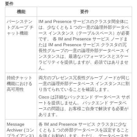
要件
機能
要件
パーシステン
IM and Presence サービスのクラスタ間全体に
トグループ チ
は、少なくとも 1 つの一意の論理外部データベ
ャット機能
ース インスタンス（テーブルスペース）が必要
です。 各 IM and Presence サービス ノードま
たは IM and Presence サービス クラスタの冗
長性グループの一意の論理外部データベース イ
ンスタンスは、最適なパフォーマンスとスケー
ラビリティを提供しますが、必須ではありませ
ん。
持続チャット
両方のプレゼンス冗長性グループ ノードが同じ
機能における
一意の論理外部データベース インスタンスに割
高可用性
り当てられていることを確認します。
Cisco は詳細なバックエンド データベース サポ
ートを提供しません。 バックエンド データベ
ースの問題は、お客様ご自身で解決する必要が
あります。
Message
各 IM and Presence サービス クラスタに少な
Archiver (コン
くとも 1 つの外部データベースを設定すること
プライアンス)
を強くお勧めします。ただし、データベースサ