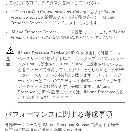
して設定する前に、次のタスクを実行してください:
『Cisco Unified Communications Manager および IM and
Presence Service 設置ガイド』
の説明に従って、
IM and
Presence Service
ノードをインストールします。
IM and Presence Service
ノードを設定します。これは
IM and
Presence Service の設定と管理
の説明に従ってください
。
IM and Presence Service
が IPv6 を使用して外部データ
ベースサーバに接続する場合、エンタープライズパラメー
注
タが IPv6 に設定され、Eth0 が IPv6 に設定されているこ
意
とを各ノードで確認してください。そうしないと、外部デ
ータベースサーバへの接続に失敗します。 メッセージア
ーカイバーと Cisco XCP テキスト会議マネージャは外部
データベースに接続できず、失敗します。 IM and
Presence
の IPv6 設定については、
IM and Presenceの設
定と管理
を参照してください。
パフォーマンスに関する考慮事項
外部データベースを
IM and Presence Service
で設定する場合、
以下の推奨事項を考慮する必要があります。