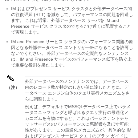
IM およびプレゼンス サービス クラスタと外部データベース間
の往復遅延 (RTT) を減らして、パフォーマンスの問題を回避し
ます。 これは通常、外部データベース サーバを IM and
Presence サービス クラスタのできるだけ近くに配置すること
で実現します。
IM and Presence サービス クラスタのパフォーマンス問題の原
因となる外部データベース エントリが一杯になることを許可し
ないでください。 外部データベースの定期的なメンテナンス
は、IM and Presence サービスのパフォーマンス低下を防ぐ上
で重要な役割を果たします。
外部データベースのメンテナンスでは、データベース
内のレコード数が特定のしきい値に達したときに、デ
（注）
ータベース エンジン自体のクエリ実行メカニズムをさ
らに調整します。
例えば、デフォルトでMSSQLデータベース上でパラメ
ータスニッフィングと呼ばれるクエリ実行の最適化メ
カニズムを有効にすると、これはパーシステントチャ
ットサービスのパフォーマンスに悪影響を及ぼす可能
性があります。 この最適化メカニズムが、具体的な IM
およびプレゼンス サービス クエリのプラン ガイドに