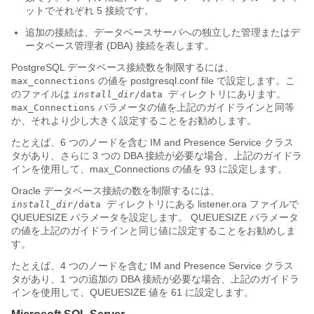
ットでそれぞれ 5 接続です。
追加の接続は、データベースサーバへの独立した管理またはデ
ータベース管理者 (DBA) 接続を表します。
PostgreSQL データベース接続数を制限するには、
の値を
postgresql.conf file
で設定します。こ
max_connections
のファイルは
ディレクトリにあります。
install_dir
/data
パラメータの値を上記のガイドラインと同等
max_Connections
か、それより少し大きく設定することをお勧めします。
たとえば、6 つのノードを含む
IM and Presence Service
クラス
タがあり、さらに 3 つの DBA 接続が必要な場合、上記のガイドラ
インを使用して、max_Connections の値を 93 に設定します。
Oracle データベース接続の数を制限するには、
ディレクトリにある listener.ora ファイルで
install_dir
/data
QUEUESIZE パラメータを設定します。 QUEUESIZE パラメータ
の値を上記のガイドラインと同じ値に設定することをお勧めしま
す。
たとえば、4 つのノードを含む
IM and Presence Service
クラス
タがあり、1 つの追加の DBA 接続が必要な場合、上記のガイドラ
インを使用して、QUEUESIZE 値を 61 に設定します。