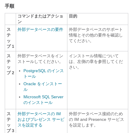
手順
コマンドまたはアクショ
目的
ン
ス
外部データベースの要件
外部データベースのサポート
テ
情報とその他の要件を確認し
ッ
てください。
プ 1
ス
外部データベースをイン
インストール情報について
テ
ストールしてください。
は、左側の章を参照してくだ
ッ
さい。
PostgreSQL のインス
プ 2
トール
Oracle をインストー
ル
Microsoft SQL Server
のインストール
ス
外部データベースの IM
外部データベース接続のため
テ
およびプレゼンス サービ
の IM and Presence サービス
ッ
スを設定する
を設定します。
プ 3