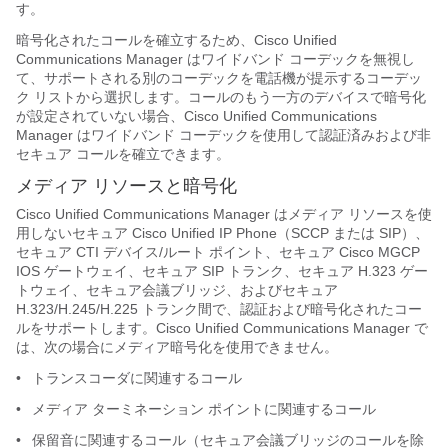
す。
暗号化されたコールを確立するため、Cisco Unified
Communications Manager はワイドバンド コーデックを無視し
て、サポートされる別のコーデックを電話機が提示するコーデッ
ク リストから選択します。コールのもう一方のデバイスで暗号化
が設定されていない場合、Cisco Unified Communications
Manager はワイドバンド コーデックを使用して認証済みおよび非
セキュア コールを確立できます。
メディア リソースと暗号化
Cisco Unified Communications Manager はメディア リソースを使
用しないセキュア Cisco Unified IP Phone（SCCP または SIP）、
セキュア CTI デバイス/ルート ポイント、セキュア Cisco MGCP
IOS ゲートウェイ、セキュア SIP トランク、セキュア H.323 ゲー
トウェイ、セキュア会議ブリッジ、およびセキュア
H.323/H.245/H.225 トランク間で、認証および暗号化されたコー
ルをサポートします。Cisco Unified Communications Manager で
は、次の場合にメディア暗号化を使用できません。
•
トランスコーダに関連するコール
•
メディア ターミネーション ポイントに関連するコール
•
保留音に関連するコール（セキュア会議ブリッジのコールを除