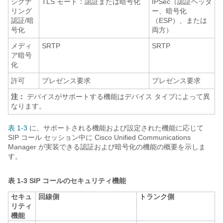
シグナ
TLS モード：認証または暗号化
IPSec（認証ヘッダ
リング
ー、暗号化
認証/暗
（ESP）、または
号化
両方）
メディ
SRTP
SRTP
ア暗号
化
許可
プレゼンス要求
プレゼンス要求
注：
デバイスがサポートする機能はデバイス タイプによって異
なります。
表 1-3
に、サポートされる機能および設定された機能に応じて
SIP コール セッション中に Cisco Unified Communications
Manager が実装できる認証および暗号化の機能の概要を示しま
す。
表 1-3
SIP コールのセキュリティ機能
セキュ
回線側
トランク側
リティ
機能