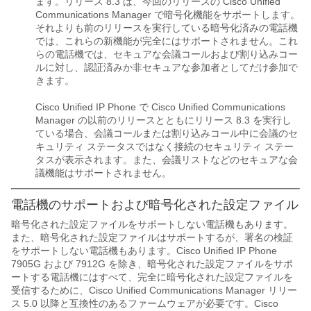
ます。リリース 8.3 は、今回のリリースの Cisco Unified
Communications Manager で暗号化機能をサポートします。
それよりも前のリリースを実行している暗号化済みの電話機
では、これらの新機能が完全にはサポートされません。これ
らの電話機では、セキュアな会議コールおよび割り込みコー
ルに対し、認証済みか非セキュアな参加者としてだけ参加で
きます。
Cisco Unified IP Phone で Cisco Unified Communications
Manager の以前のリリースとともにリリース 8.3 を実行し
ている場合、会議コールまたは割り込みコール中に会議のセ
キュリティ ステータスではなく接続のセキュリティ ステー
タスが表示されます。また、会議リストなどのセキュアな会
議機能はサポートされません。
電話機のサポートおよび暗号化された設定ファイル
暗号化された設定ファイルをサポートしない電話機もあります。
また、暗号化された設定ファイルはサポートするが、署名の検証
をサポートしない電話機もあります。Cisco Unified IP Phone
7905G および 7912G を除き、暗号化された設定ファイルをサポ
ートする電話機にはすべて、完全に暗号化された設定ファイルを
受信するために、Cisco Unified Communications Manager リリー
ス 5.0 以降と互換性のあるファームウェアが必要です。Cisco