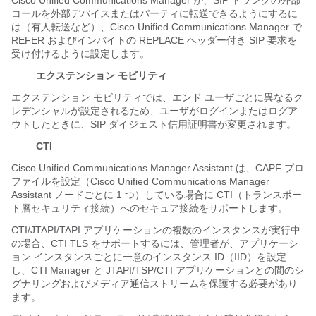
Cisco Unified Communications Manager が、SIP トランクの外部
コールを外部デバイスまたはパーティに転送できるようにするに
は（有人転送など）、Cisco Unified Communications Manager で
REFER およびインバイトの REPLACE ヘッダー付き SIP 要求を
受け付けるように設定します。
エクステンション モビリティ
エクステンション モビリティでは、エンド ユーザごとに異なるク
レデンシャルが設定されるため、ユーザがログインまたはログア
ウトしたときに、SIP ダイジェスト信用証明書が変更されます。
CTI
Cisco Unified Communications Manager Assistant は、CAPF プロ
ファイルを設定（Cisco Unified Communications Manager
Assistant ノードごとに 1 つ）している場合に CTI（トランスポー
ト層セキュリティ接続）へのセキュア接続をサポートします。
CTI/JTAPI/TAPI アプリケーションの複数のインスタンスが実行中
の場合、CTI TLS をサポートするには、管理者が、アプリケーシ
ョン インスタンスごとに一意のインスタンス ID（IID）を設定
し、CTI Manager と JTAPI/TSP/CTI アプリケーションとの間のシ
グナリングおよびメディア通信ストリームを保護する必要があり
ます。