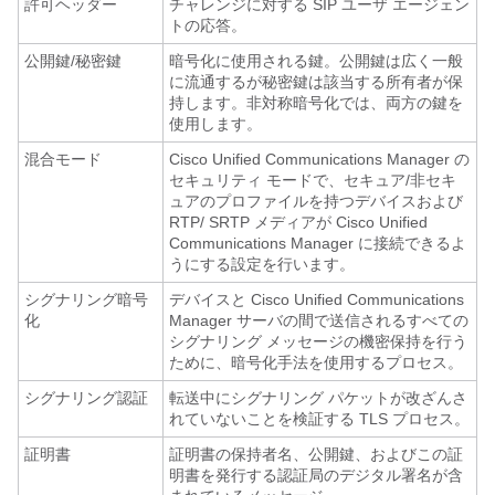
許可ヘッダー
チャレンジに対する SIP ユーザ エージェン
トの応答。
公開鍵/秘密鍵
暗号化に使用される鍵。公開鍵は広く一般
に流通するが秘密鍵は該当する所有者が保
持します。非対称暗号化では、両方の鍵を
使用します。
混合モード
Cisco Unified Communications Manager の
セキュリティ モードで、セキュア/非セキ
ュアのプロファイルを持つデバイスおよび
RTP/ SRTP メディアが Cisco Unified
Communications Manager に接続できるよ
うにする設定を行います。
シグナリング暗号
デバイスと Cisco Unified Communications
化
Manager サーバの間で送信されるすべての
シグナリング メッセージの機密保持を行う
ために、暗号化手法を使用するプロセス。
シグナリング認証
転送中にシグナリング パケットが改ざんさ
れていないことを検証する TLS プロセス。
証明書
証明書の保持者名、公開鍵、およびこの証
明書を発行する認証局のデジタル署名が含