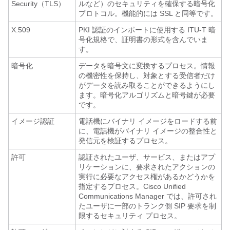
Security（TLS）
ルなど）のセキュリティを確保する暗号化
プロトコル。機能的には SSL と同等です。
X.509
PKI 認証のインポートに使用する ITU-T 暗
号化規格で、証明書の形式を含んでいま
す。
暗号化
データを暗号文に変換するプロセス。情報
の機密性を保持し、対象とする受信者だけ
がデータを読み取ることができるようにし
ます。暗号化アルゴリズムと暗号鍵が必要
です。
イメージ認証
電話機にバイナリ イメージをロードする前
に、電話機がバイナリ イメージの整合性と
発信元を検証するプロセス。
許可
認証されたユーザ、サービス、またはアプ
リケーションに、要求されたアクションの
実行に必要なアクセス権があるかどうかを
指定するプロセス。Cisco Unified
Communications Manager では、許可され
たユーザに一部のトランク側 SIP 要求を制
限するセキュリティ プロセス。