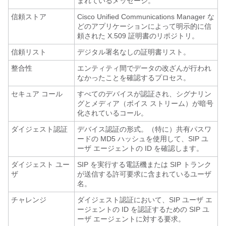
まれているメッセージ。
信頼ストア
Cisco Unified Communications Manager な
どのアプリケーションによって明示的に信
頼された X.509 証明書のリポジトリ。
信頼リスト
デジタル署名なしの証明書リスト。
整合性
エンティティ間でデータの改ざんが行われ
なかったことを確認するプロセス。
セキュア コール
すべてのデバイスが認証され、シグナリン
グとメディア（ボイス ストリーム）が暗号
化されているコール。
ダイジェスト認証
デバイス認証の形式。（特に）共有パスワ
ードの MD5 ハッシュを使用して、SIP ユ
ーザ エージェントの ID を確認します。
ダイジェスト ユー
SIP を実行する電話機または SIP トランク
ザ
が送信する許可要求に含まれているユーザ
名。
チャレンジ
ダイジェスト認証において、SIP ユーザ エ
ージェントの ID を認証するための SIP ユ
ーザ エージェントに対する要求。