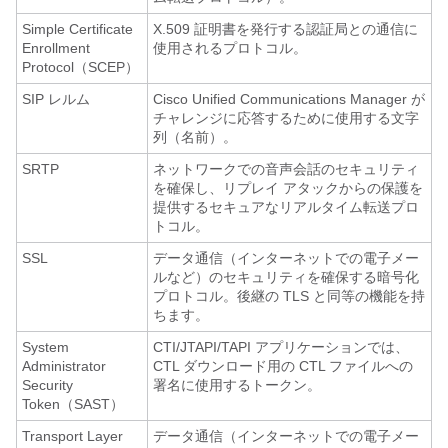
Simple Certificate
X.509 証明書を発行する認証局との通信に
Enrollment
使用されるプロトコル。
Protocol（SCEP）
SIP レルム
Cisco Unified Communications Manager が
チャレンジに応答するために使用する文字
列（名前）。
SRTP
ネットワークでの音声会話のセキュリティ
を確保し、リプレイ アタックからの保護を
提供するセキュアなリアルタイム転送プロ
トコル。
SSL
データ通信（インターネットでの電子メー
ルなど）のセキュリティを確保する暗号化
プロトコル。後継の TLS と同等の機能を持
ちます。
System
CTI/JTAPI/TAPI アプリケーションでは、
Administrator
CTL ダウンロード用の CTL ファイルへの
Security
署名に使用するトークン。
Token（SAST）
Transport Layer
データ通信（インターネットでの電子メー