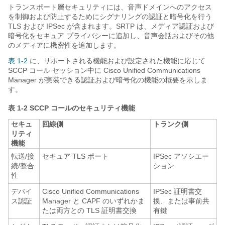
トランスポート層セキュリティには、音声ドメインへのアクセス
を制御および防止するためにシグナリングの認証と暗号化を行う
TLS および IPSec が含まれます。SRTP は、メディア認証および
暗号化をセキュア プライバシーに追加し、音声会話およびその他
のメディアに機密性を追加します。
表 1-2
に、サポートされる機能および設定された機能に応じて
SCCP コール セッション中に Cisco Unified Communications
Manager が実装できる認証および暗号化の機能の概要を示しま
す。
表 1-2
SCCP コールのセキュリティ機能
セキュ
回線側
トランク側
リティ
機能
転送/接
セキュア TLS ポート
IPSec アソシエー
続/整合
ション
性
デバイ
Cisco Unified Communications
IPSec 証明書交
ス認証
Manager と CAPF のいずれかま
換、または事前共
たは両方との TLS 証明書交換
有鍵