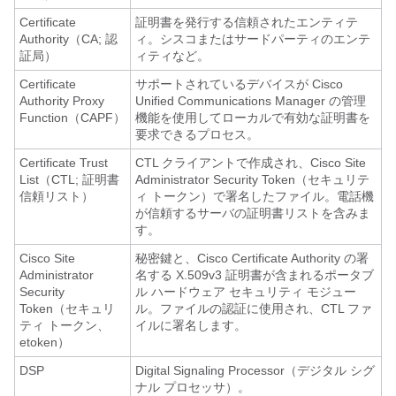
Certificate
証明書を発行する信頼されたエンティテ
Authority（CA; 認
ィ。シスコまたはサードパーティのエンテ
証局）
ィティなど。
Certificate
サポートされているデバイスが Cisco
Authority Proxy
Unified Communications Manager の管理
Function（CAPF）
機能を使用してローカルで有効な証明書を
要求できるプロセス。
Certificate Trust
CTL クライアントで作成され、Cisco Site
List（CTL; 証明書
Administrator Security Token（セキュリテ
信頼リスト）
ィ トークン）で署名したファイル。電話機
が信頼するサーバの証明書リストを含みま
す。
Cisco Site
秘密鍵と、Cisco Certificate Authority の署
Administrator
名する X.509v3 証明書が含まれるポータブ
Security
ル ハードウェア セキュリティ モジュー
Token（セキュリ
ル。ファイルの認証に使用され、CTL ファ
ティ トークン、
イルに署名します。
etoken）
DSP
Digital Signaling Processor（デジタル シグ
ナル プロセッサ）。