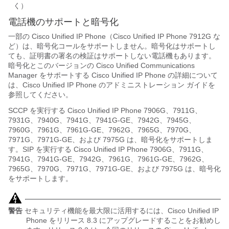
く）
電話機のサポートと暗号化
一部の Cisco Unified IP Phone（Cisco Unified IP Phone 7912G な
ど）は、暗号化コールをサポートしません。暗号化はサポートし
ても、証明書の署名の検証はサポートしない電話機もあります。
暗号化とこのバージョンの Cisco Unified Communications
Manager をサポートする Cisco Unified IP Phone の詳細について
は、Cisco Unified IP Phone のアドミニストレーション ガイドを
参照してください。
SCCP を実行する Cisco Unified IP Phone 7906G、7911G、
7931G、7940G、7941G、7941G-GE、7942G、7945G、
7960G、7961G、7961G-GE、7962G、7965G、7970G、
7971G、7971G-GE、および 7975G は、暗号化をサポートしま
す。SIP を実行する Cisco Unified IP Phone 7906G、7911G、
7941G、7941G-GE、7942G、7961G、7961G-GE、7962G、
7965G、7970G、7971G、7971G-GE、および 7975G は、暗号化
をサポートします。
警告
セキュリティ機能を最大限に活用するには、Cisco Unified IP
Phone をリリース 8.3 にアップグレードすることをお勧めし