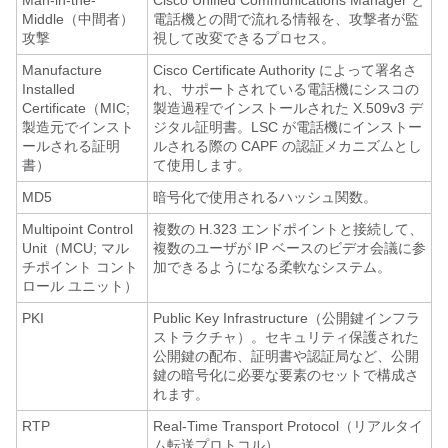
Man-in-the-
Cisco Unified Communications Manager と
Middle（中間者）
電話機との間で流れる情報を、攻撃者が監
攻撃
視して改変できるプロセス。
Manufacture
Cisco Certificate Authority によって署名さ
Installed
れ、サポートされている電話機にシスコの
Certificate（MIC;
製造過程でインストールされた X.509v3 デ
製造元でインスト
ジタル証明書。LSC が電話機にインストー
ールされる証明
ルされる際の CAPF の認証メカニズムとし
書）
て使用します。
MD5
暗号化で使用されるハッシュ関数。
Multipoint Control
複数の H.323 エンドポイントと接続して、
Unit（MCU; マル
複数のユーザが IP ベースのビデオ会議に参
チポイント コント
加できるようになる柔軟なシステム。
ロール ユニット）
PKI
Public Key Infrastructure（公開鍵インフラ
ストラクチャ）。セキュリティ保護された
公開鍵の配布、証明書や認証局など、公開
鍵の暗号化に必要な要素のセットで構成さ
れます。
RTP
Real-Time Transport Protocol（リアルタイ
ム転送プロトコル）。