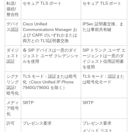
転送/
セキュア TLS ポート
セキュア TLS ポート
接続/
整合性
デバイ
Cisco Unified
IPSec 証明書交換、ま
ス認証
Communications Manager お
たは事前共有鍵
よび CAPF のいずれかまたは
両方との TLS証明書交換
ダイジ
各 SIP デバイスは一意のダイ
SIP トランク ユーザ エ
ェスト
ジェスト ユーザ クレデンシャ
ージェントは一意のダ
認証
ルを使用
イジェスト信用証明書
を使用
シグナ
TLS モード：認証または暗号
TLS モード：認証また
リング
化（Cisco Unified IP Phone
は暗号化モード
認証/
7940G/7960G を除く）
暗号化
メディ
SRTP
SRTP
ア暗号
化
許可
プレゼンス要求
プレゼンス要求
メソッド リスト