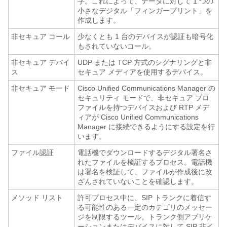
字。これによって、データに対して 1 つの
小さなデジタル「フィンガープリント」を
作成します。
非セキュア コール
少なくとも 1 台のデバイスが認証も暗号化
もされていないコール。
非セキュア デバイ
UDP または TCP 方式のシグナリングと非
ス
セキュア メディアを使用するデバイス。
非セキュア モード
Cisco Unified Communications Manager の
セキュリティ モードで、非セキュア プロ
ファイルを持つデバイスおよび RTP メデ
ィアが Cisco Unified Communications
Manager に接続できるようにする設定を行
います。
ファイル認証
電話機でダウンロードするデジタル署名さ
れたファイルを検証するプロセス。電話機
は署名を検証して、ファイルが作成後に改
ざんされていないことを確認します。
メソッド リスト
許可プロセス中に、SIP トランクに着信す
る可能性のある一定のカテゴリのメッセー
ジを制限するツール。トランク側アプリケ
ーションまたはデバイスに対して SIP 非イ