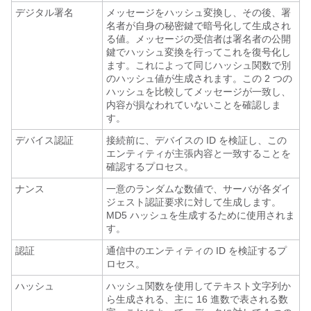
デジタル署名
メッセージをハッシュ変換し、その後、署
名者が自身の秘密鍵で暗号化して生成され
る値。メッセージの受信者は署名者の公開
鍵でハッシュ変換を行ってこれを復号化し
ます。これによって同じハッシュ関数で別
のハッシュ値が生成されます。この 2 つの
ハッシュを比較してメッセージが一致し、
内容が損なわれていないことを確認しま
す。
デバイス認証
接続前に、デバイスの ID を検証し、この
エンティティが主張内容と一致することを
確認するプロセス。
ナンス
一意のランダムな数値で、サーバが各ダイ
ジェスト認証要求に対して生成します。
MD5 ハッシュを生成するために使用されま
す。
認証
通信中のエンティティの ID を検証するプ
ロセス。
ハッシュ
ハッシュ関数を使用してテキスト文字列か
ら生成される、主に 16 進数で表される数