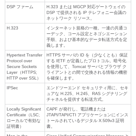
DSP ファーム
H.323 または MGCP 対応ゲートウェイの
DSP で提供される IP テレフォニー会議の
ネットワーク リソース。
H.323
インターネット規格の一種。一連の共通コ
ーデック、コール設定とネゴシエーション
手順、および基本的なデータ転送方式を定
義します。
Hypertext Transfer
HTTPS サーバの ID を（少なくとも）保証
Protocol over
する IETF が定義したプロトコル。暗号化
Secure Sockets
を使用して、Tomcat サーバとブラウザ ク
Layer（HTTPS;
ライアントとの間で交換される情報の機密
HTTP over SSL）
を確保します。
IPSec
エンドツーエンド セキュリティ用に、セキ
ュアな H.225、H.245、RAS シグナリング
チャネルを提供する転送方式。
Locally Significant
CAPF が発行し、電話機または
Certificate（LSC;
JTAPI/TAPI/CTI アプリケーションにインス
ローカルで有効な
トールされているデジタル X.509v3 証明
証明書）
書。