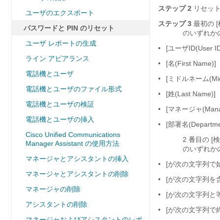
ステップ 2
リセット
ユーザのエクスポート
ステップ 3
最初の [
パスワードと PIN のリセット
のいずれか
ユーザ レポートの生成
•
[ユーザID(User ID
ライン アピアランス
•
[名(First Name)]
電話機とユーザ
•
[ミドルネーム(Midd
電話機とユーザのファイル形式
•
[姓(Last Name)]
電話機とユーザの検証
•
[マネージャ(Manag
電話機とユーザの挿入
•
[部署名(Departme
Cisco Unified Communications
2 番目の [
Manager Assistant の使用方法
のいずれか
マネージャとアシスタントの挿入
•
[が次の文字列で始まる(
マネージャとアシスタントの削除
•
[が次の文字列を含む(
マネージャの削除
•
[が次の文字列と等しい(
アシスタントの削除
•
[が次の文字列で終わる
マネージャおよびアシスタントのレポ