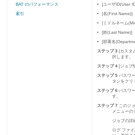
BAT のパフォーマンス
•
[ユーザID(User ID
索引
•
[名(First Name)]
•
[ミドルネーム(Midd
•
[姓(Last Name)]
•
[部署名(Departme
ステップ 3
[カスタ
択します。
ステップ 4
[ジョブ情
ステップ 5
パスワード
タンをクリッ
ステップ 6
パスワード
す。
ステップ 7
このジョブ
メニューの [
ジョブの詳
ログ ファ