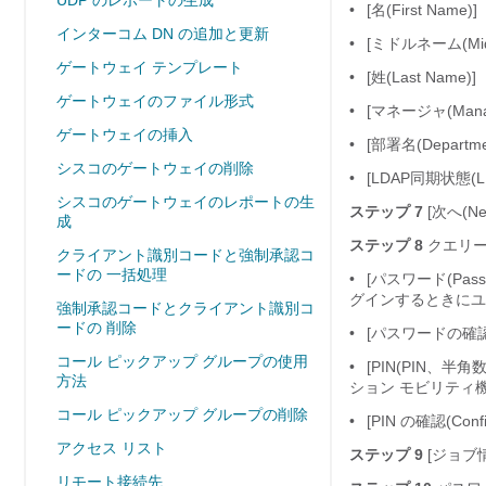
UDP のレポートの生成
•
[名(First Name)]
インターコム DN の追加と更新
•
[ミドルネーム(Midd
ゲートウェイ テンプレート
•
[姓(Last Name)]
ゲートウェイのファイル形式
•
[マネージャ(Manag
ゲートウェイの挿入
•
[部署名(Departme
シスコのゲートウェイの削除
•
[LDAP同期状態(LDA
シスコのゲートウェイのレポートの生
ステップ 7
[次へ(Nex
成
ステップ 8
クエリー
クライアント識別コードと強制承認コ
ードの 一括処理
•
[パスワード(Passw
グインするときにユ
強制承認コードとクライアント識別コ
ードの 削除
•
[パスワードの確認(C
コール ピックアップ グループの使用
•
[PIN(PIN、半角数字の
方法
ション モビリティ機
コール ピックアップ グループの削除
•
[PIN の確認(Con
アクセス リスト
ステップ 9
[ジョブ情
リモート接続先