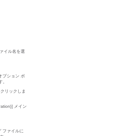
ファイル名を選
 オプション ボ
す。
をクリックしま
ion)] メイン
 ファイルに