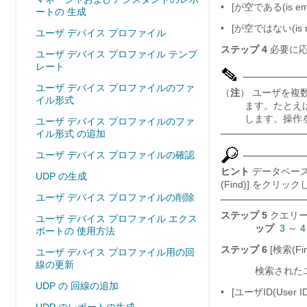
•
[が空である(is emp
ートの 生成
•
[が空ではない(is no
ユーザ デバイス プロファイル
ステップ 4
必要に応
ユーザ デバイス プロファイル テンプ
レート
ユーザ デバイス プロファイルのファ
（
注
） ユーザを複
イル形式
ます。たとえば
します。操作を
ユーザ デバイス プロファイルのファ
イル形式 の追加
ユーザ デバイス プロファイルの確認
ヒント
データベース
UDP の生成
(Find)]
をクリック
ユーザ デバイス プロファイルの削除
ステップ 5
クエリー
ユーザ デバイス プロファイル エクス
ップ
3
～
4
ポートの 使用方法
ステップ 6
[検索(Fin
ユーザ デバイス プロファイル用の回
線の更新
検索された
UDP の 回線の追加
•
[ユーザID(User ID