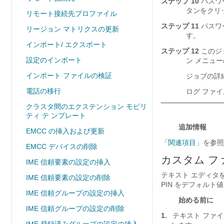
ステップ 10
パスワー
タンをクリッ
リモート接続先プロファイル
ステップ 11
パスワー
リージョン マトリクスの更新
す。
インポート/ エクスポート
ステップ 12
このジョ
設定のインポート
ン メニューの
インポート ファイルの検証
ジョブの詳
電話の移行
ログ ファ
クラスタ間のエクステンション モビリ
ティ テ ンプレート
追加情報
EMCC の挿入および更新
「関連項目」
を参照
EMCC デバイスの削除
カスタム フ
IME 信頼要素の設定の挿入
テキスト エディタ
IME 信頼要素の設定の削除
PIN をデフォル
IME 信頼グループの設定の挿入
始める前に
IME 信頼グループの設定の削除
1.
テキスト ファイル