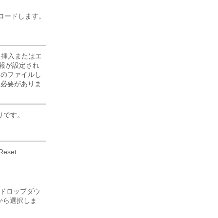
アップロードします。
ルを挿入またはエ
報が設定され
このファイルし
る必要がありま
りです。
Reset
)] ドロップダウ
から選択しま