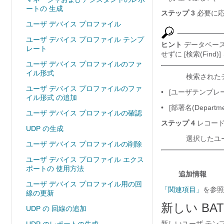
ートの 生成
ステップ 3
必要に応
ユーザ デバイス プロファイル
ユーザ デバイス プロファイル テンプ
ヒント
データベース
レート
せずに [検索(Find)]
ユーザ デバイス プロファイルのファ
イル形式
検索された
ユーザ デバイス プロファイルのファ
•
[ユーザテンプレート(U
イル形式 の追加
•
[部署名(Departme
ユーザ デバイス プロファイルの確認
ステップ 4
レコード
UDP の生成
選択したユ
ユーザ デバイス プロファイルの削除
ユーザ デバイス プロファイル エクス
ポートの 使用方法
追加情報
ユーザ デバイス プロファイル用の回
「関連項目」
を参照
線の更新
新しい BA
UDP の 回線の追加
新しいユーザ テン