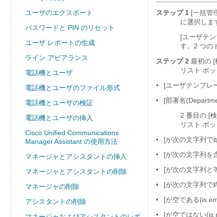
ユーザのエクスポート
ステップ 1
[一括管理(B
に選択しま
パスワードと PIN のリセット
[ユーザテンプ
ユーザ レポートの生成
す。2 つ
ライン アピアランス
ステップ 2
最初の [
リスト ボ
電話機とユーザ
•
[ユーザテンプレート名(
電話機とユーザのファイル形式
•
[部署名(Departme
電話機とユーザの検証
2 番目の [
電話機とユーザの挿入
リスト ボ
Cisco Unified Communications
•
[が次の文字列で始まる(
Manager Assistant の使用方法
•
[が次の文字列を含む(
マネージャとアシスタントの挿入
•
[が次の文字列と等しい(
マネージャとアシスタントの削除
•
[が次の文字列で終わる
マネージャの削除
•
[が空である(is emp
アシスタントの削除
•
[が空ではない(is no
マネージャおよびアシスタントのレポ