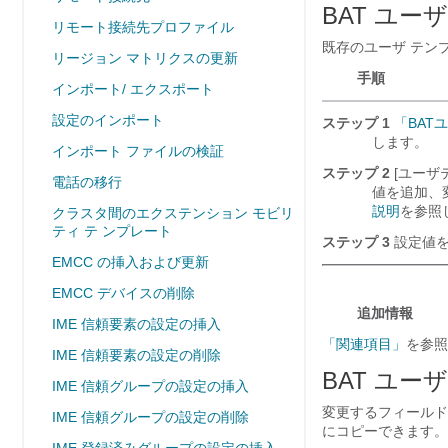
BAT ユー
リモート接続先プロファイル
既存のユーザ テン
リージョン マトリクスの更新
手順
インポート/ エクスポート
設定のインポート
ステップ 1
「BAT
します。
インポート ファイルの検証
ステップ 2
[ユーザテ
電話の移行
値を追加、
説明
を参照
クラスタ間のエクステンション モビリ
ティ テ ンプレート
ステップ 3
設定値を変
EMCC の挿入および更新
EMCC デバイスの削除
追加情報
IME 信頼要素の設定の挿入
「関連項目」
を参照
IME 信頼要素の設定の削除
BAT ユ
IME 信頼グループの設定の挿入
変更するフィールド
IME 信頼グループの設定の削除
にコピーできます。