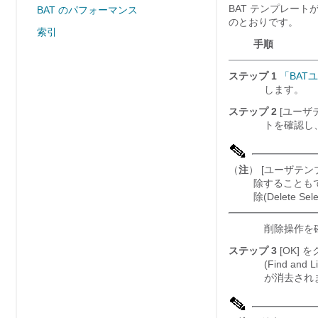
BAT テンプレー
BAT のパフォーマンス
のとおりです。
索引
手順
ステップ 1
「BAT
します。
ステップ 2
[ユーザテ
トを確認し、[削
（
注
） [ユーザテンプレ
除することも
除(Delete Sele
削除操作を
ステップ 3
[OK]
を
(Find a
が消去され