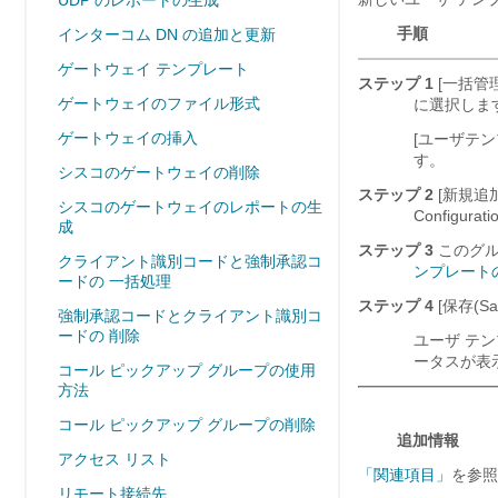
UDP のレポートの生成
手順
インターコム DN の追加と更新
ゲートウェイ テンプレート
ステップ 1
[一括管理(B
ゲートウェイのファイル形式
に選択しま
ゲートウェイの挿入
[ユーザテンプ
す。
シスコのゲートウェイの削除
ステップ 2
[新規追加(
シスコのゲートウェイのレポートの生
Configu
成
ステップ 3
このグル
クライアント識別コードと強制承認コ
ンプレート
ードの 一括処理
ステップ 4
[保存(Sav
強制承認コードとクライアント識別コ
ードの 削除
ユーザ テ
ータスが表
コール ピックアップ グループの使用
方法
コール ピックアップ グループの削除
追加情報
アクセス リスト
「関連項目」
を参照
リモート接続先