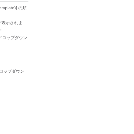
mplate)]
の順
ドウが表示されま
す。
)] ドロップダウン
] ドロップダウン