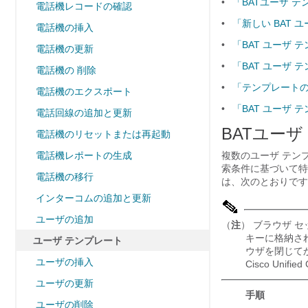
•
「BATユーザ 
電話機レコードの確認
•
「新しい BAT 
電話機の挿入
•
「BAT ユーザ 
電話機の更新
•
「BAT ユーザ 
電話機の 削除
•
「テンプレート
電話機のエクスポート
•
「BAT ユーザ
電話回線の追加と更新
BATユー
電話機のリセットまたは再起動
電話機レポートの生成
複数のユーザ テンプレー
索条件に基づいて特
電話機の移行
は、次のとおりです
インターコムの追加と更新
ユーザの追加
（
注
） ブラウザ 
キーに格納さ
ユーザ テンプレート
ウザを閉じて
ユーザの挿入
Cisco Uni
ユーザの更新
手順
ユーザの削除