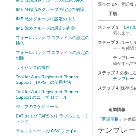
IME 登録済みグループの設定の挿入
既存の BAT 電
IME 登録済みグループの設定の削除
手順
IME 除外グループの設定の挿入
ステップ 1
「BAT
IME 除外グループの設定の削除
索します。
フォールバック プロファイルの設定の
ステップ 2
[ユーザテ
挿入
ートを確認し、
フォールバック プロファイルの設定の
テンプレー
削除
値がすべて
ライセンスの操作
ステップ 3
必要に応
Tool for Auto-Registered Phones
テンプレー
Support（TAPS）の使用方法
ステップ 4
[保存(Sav
Tool for Auto-Registered Phones
Support のユーザ ロケール
ジョブのスケジュール
追加情報
BAT および TAPS のトラブルシューテ
「関連項目」
を参照
ィング
テンプレー
テキストベースの CSV ファイル