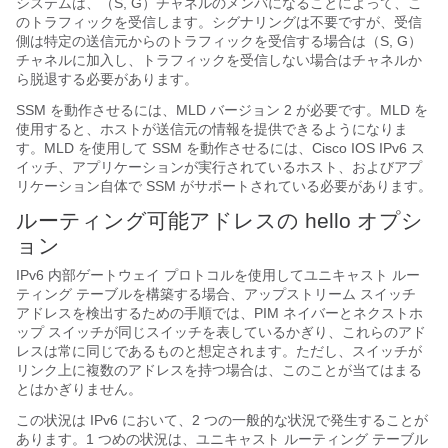
システムは、（S, G）チャネルのメンバになることによって、こ
のトラフィックを受信します。シグナリングは不要ですが、受信
側は特定の送信元からのトラフィックを受信する場合は（S, G）
チャネルに加入し、トラフィックを受信しない場合はチャネルか
ら脱退する必要があります。
SSM を動作させるには、MLD バージョン 2 が必要です。MLD を
使用すると、ホストが送信元の情報を提供できるようになりま
す。MLD を使用して SSM を動作させるには、Cisco IOS IPv6 ス
イッチ、アプリケーションが実行されているホスト、およびアプ
リケーション自体で SSM がサポートされている必要があります。
ルーティング可能アドレスの hello オプシ
ョン
IPv6 内部ゲートウェイ プロトコルを使用してユニキャスト ルー
ティング テーブルを構築する場合、アップストリーム スイッチ
アドレスを検出するための手順では、PIM ネイバーとネクストホ
ップ スイッチが同じスイッチを表しているかぎり、これらのアド
レスは常に同じであるものと想定されます。ただし、スイッチが
リンク上に複数のアドレスを持つ場合は、このことが当てはまる
とはかぎりません。
この状況は IPv6 において、2 つの一般的な状況で発生することが
あります。1 つめの状況は、ユニキャスト ルーティング テーブル