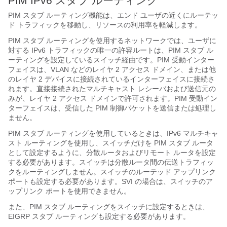
PIM IPv6 スタブ ルーティング
PIM スタブ ルーティング機能は、エンド ユーザの近くにルーテッ
ド トラフィックを移動し、リソースの利用率を軽減します。
PIM スタブ ルーティングを使用するネットワークでは、ユーザに
対する IPv6 トラフィックの唯一の許容ルートは、PIM スタブ ル
ーティングを設定しているスイッチ経由です。PIM 受動インター
フェイスは、VLAN などのレイヤ 2 アクセス ドメイン、または他
のレイヤ 2 デバイスに接続されているインターフェイスに接続さ
れます。直接接続されたマルチキャスト レシーバおよび送信元の
みが、レイヤ 2 アクセス ドメインで許可されます。PIM 受動イン
ターフェイスは、受信した PIM 制御パケットを送信または処理し
ません。
PIM スタブ ルーティングを使用しているときは、IPv6 マルチキャ
スト ルーティングを使用し、スイッチだけを PIM スタブ ルータ
として設定するように、分散ルータおよびリモート ルータを設定
する必要があります。スイッチは分散ルータ間の伝送トラフィッ
クをルーティングしません。スイッチのルーテッド アップリンク
ポートも設定する必要があります。SVI の場合は、スイッチのア
ップリンク ポートを使用できません。
また、PIM スタブ ルーティングをスイッチに設定するときは、
EIGRP スタブ ルーティングも設定する必要があります。