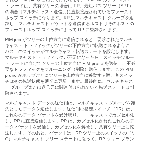
ト ノードは、共有ツリーの場合は RP、最短パス ツリー（SPT）
の場合はマルチキャスト送信元に直接接続されているファースト
ホップ スイッチになります。RP はマルチキャスト グループを追
跡し、マルチキャスト パケットを送信するホストはそのホストの
ファーストホップ スイッチによって RP に登録されます。
PIM join がツリーの上位方向に送信されると、要求されたマルチ
キャスト トラフィックがツリーの下位方向に転送されるように、
パス上のスイッチがマルチキャスト転送ステートを設定します。
マルチキャスト トラフィックが不要になったら、スイッチはルー
ト ノードに向けてツリーの上位方向に PIM prune を送信し、不必
要なトラフィックをプルーニング（削除）送信します。この PIM
prune がホップごとにツリーを上位方向に移動する際、各スイッ
チはその転送状態を適切に更新します。最終的に、マルチキャス
ト グループまたは送信元に関連付けられている転送ステートは削
除されます。
マルチキャスト データの送信側は、マルチキャスト グループを宛
先としたデータを送信します。送信側の指定スイッチ（DR）は、
これらのデータ パケットを受け取り、ユニキャストでカプセル化
し、RP に直接送信します。RP は、カプセル化されたこれらのデ
ータ パケットを受信し、カプセル化を解除し、共有ツリー上に転
送します。そのあと、パケットは、RP ツリー上のスイッチの（*,
G）マルチキャスト ツリー ステートに従って、RP ツリー ブラン