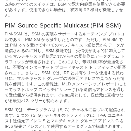
ム内のすべてのスイッチは、BSM で双方向範囲を使用できる必要
があります。使用できない場合は、双方向 RP 機能が機能しませ
ん。
PIM-Source Specific Multicast (PIM-SSM)
PIM-SSM は、SSM の実装をサポートするルーティング プロトコ
ルであり、PIM-SM から派生したものです。ただし、PIM-SM で
は PIM join を受けてすべてのマルチキャスト送信元からデータが
送信されるのに対し、SSM 機能では、受信側が明示的に加入して
いるマルチキャスト送信元だけからその受信側にデータグラム ト
ラフィックが転送されます。これにより、帯域利用率が最適化さ
れ、不要なインターネット ブロードキャスト トラフィックが拒否
されます。さらに、SSM では、RP と共有ツリーを使用する代わ
りに、マルチキャスト グループの送信元アドレスで見つかった情
報を使用します。この情報は、MLD メンバーシップ レポートによ
ってラストホップ スイッチにリレーされる送信元アドレスを通し
て受信側から提供されます。その結果として、送信元に直接つな
がる最短パス ツリーが得られます。
SSM では、データグラムは（S, G）チャネルに基づいて配信され
ます。1 つの（S, G）チャネルのトラフィックは、IPv6 ユニキャ
スト送信元アドレス S とマルチキャスト グループ アドレス G を
IPv6 宛先アドレスとして使用するデータグラムで構成されます。