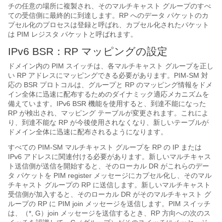
チの任意の場所に複製され、そのマルチキャスト グループのすべ
ての受信側に最終的に到達します。RP へのデータ パケットのカ
プセル化のプロセスは登録と呼ばれ、カプセル化されたパケット
は PIM レジスタ パケットと呼ばれます。
IPv6 BSR：RP マッピングの設定
ドメイン内の PIM スイッチは、各マルチキャスト グループを正し
い RP アドレスにマッピングできる必要があります。PIM-SM 対
応の BSR プロトコルは、グループと RP のマッピング情報をドメ
イン全体に迅速に配布するためのダイナミック適応メカニズムを
備えています。IPv6 BSR 機能を使用すると、到達不能になった
RP が検出され、マッピング テーブルが変更されます。これによ
り、到達不能な RP が今後使用されなくなり、新しいテーブルが
ドメイン全体に迅速に配布されるようになります。
すべての PIM-SM マルチキャスト グループを RP の IP または
IPv6 アドレスに関連付ける必要があります。新しいマルチキャス
ト送信側が送信を開始すると、そのローカル DR がこれらのデー
タ パケットを PIM register メッセージにカプセル化し、そのマル
チキャスト グループの RP に送信します。新しいマルチキャスト
受信側が加入すると、そのローカル DR がそのマルチキャスト グ
ループの RP に PIM join メッセージを送信します。PIM スイッチ
は、（*, G）join メッセージを送信するとき、RP 方向への次のス