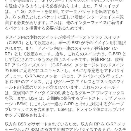
イッチを認識して、G（グループ）がそのスイッチにメッセージ
を送信できるようにする必要があります。また、PIM スイッチ
は、（*, G）ステートを使用してデータ パケットを転送すると
き、G を宛先としたパケットの正しい着信インターフェイスを認
識する必要があります。これは、他のインターフェイスに着信す
るパケットを拒否する必要があるためです。
ドメイン内の少数のスイッチが候補ブートストラップ スイッチ
（C-BSR）として設定され、単一の BSR がそのドメイン用に選択
されます。また、ドメイン内の一連のスイッチが候補 RP（C-
RP）として設定されます。通常、これらのスイッチは、C-BSR と
して設定されているものと同じスイッチです。候補 RP は、候補
RP アドバタイズメント（C-RP-Adv）メッセージをそのドメイン
の BSR に定期的にユニキャストし、RP になる意思をアドバタイ
ズします。C-RP-Adv メッセージには、アドバタイズを行ってい
る C-RP のアドレス、およびグループ アドレスとマスク長のフィ
ールドの任意のリストが含まれています。これらのフィールド
は、立候補のアドバタイズの対象となるグループ プレフィックス
を示します。BSR は、定期的に発信するブートストラップ メッセ
ージ（BSM）にこれらの一連の C-RP とそれに対応するグループ
プレフィックスを含めます。BSM は、ドメイン全体にホップバイ
ホップで配布されます。
双方向 BSR がサポートされているため、双方向 RP を C-RP メッ
セージおよび BSM の双方向範囲でアドバタイズできます。システ