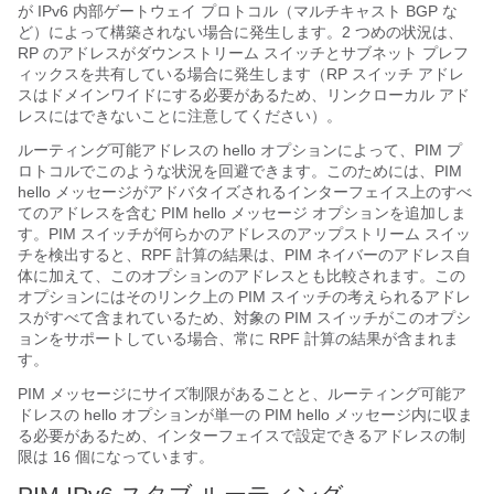
が IPv6 内部ゲートウェイ プロトコル（マルチキャスト BGP な
ど）によって構築されない場合に発生します。2 つめの状況は、
RP のアドレスがダウンストリーム スイッチとサブネット プレフ
ィックスを共有している場合に発生します（RP スイッチ アドレ
スはドメインワイドにする必要があるため、リンクローカル アド
レスにはできないことに注意してください）。
ルーティング可能アドレスの hello オプションによって、PIM プ
ロトコルでこのような状況を回避できます。このためには、PIM
hello メッセージがアドバタイズされるインターフェイス上のすべ
てのアドレスを含む PIM hello メッセージ オプションを追加しま
す。PIM スイッチが何らかのアドレスのアップストリーム スイッ
チを検出すると、RPF 計算の結果は、PIM ネイバーのアドレス自
体に加えて、このオプションのアドレスとも比較されます。この
オプションにはそのリンク上の PIM スイッチの考えられるアドレ
スがすべて含まれているため、対象の PIM スイッチがこのオプシ
ョンをサポートしている場合、常に RPF 計算の結果が含まれま
す。
PIM メッセージにサイズ制限があることと、ルーティング可能ア
ドレスの hello オプションが単一の PIM hello メッセージ内に収ま
る必要があるため、インターフェイスで設定できるアドレスの制
限は 16 個になっています。