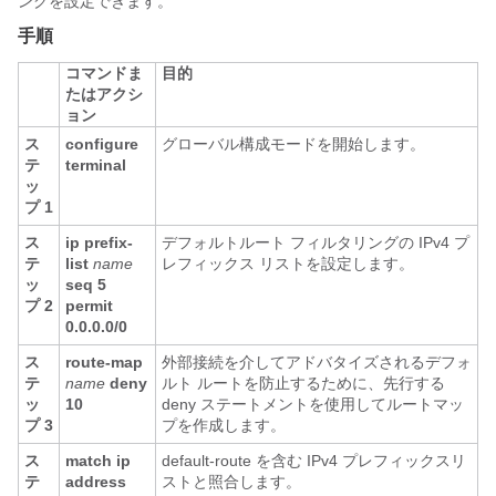
ングを設定できます。
手順
コマンドま
目的
たはアクシ
ョン
ス
configure
グローバル構成モードを開始します。
テ
terminal
ッ
プ 1
ス
ip prefix-
デフォルトルート フィルタリングの IPv4 プ
テ
list
name
レフィックス リストを設定します。
ッ
seq 5
プ 2
permit
0.0.0.0/0
ス
route-map
外部接続を介してアドバタイズされるデフォ
テ
name
deny
ルト ルートを防止するために、先行する
ッ
10
deny ステートメントを使用してルートマッ
プ 3
プを作成します。
ス
match ip
default-route を含む IPv4 プレフィックスリ
テ
address
ストと照合します。