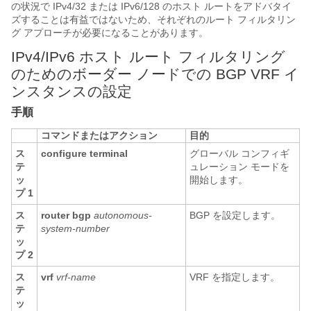
の状況で IPv4/32 または IPv6/128 のホスト ルートをアドバタイ
ズすることは有益ではないため、それぞれのルート フィルタリン
グ アプローチが必要になることがあります。
IPv4/IPv6 ホスト ルート フィルタリング
のためのボーダー ノードでの BGP VRF イ
ンスタンスの設定
手順
コマンドまたはアクション
目的
ス
configure terminal
グローバル コンフィギ
テ
ュレーション モードを
ッ
開始します。
プ 1
ス
router bgp
autonomous-
BGP を設定します。
テ
system-number
ッ
プ 2
ス
vrf
vrf-name
VRF を指定します。
テ
ッ