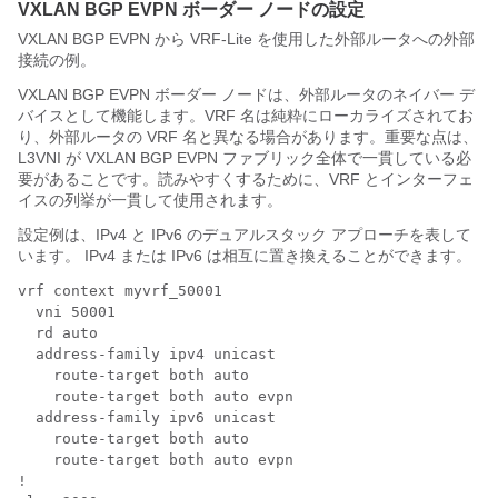
VXLAN BGP EVPN ボーダー ノードの設定
VXLAN BGP EVPN から VRF-Lite を使用した外部ルータへの外部
接続の例。
VXLAN BGP EVPN ボーダー ノードは、外部ルータのネイバー デ
バイスとして機能します。VRF 名は純粋にローカライズされてお
り、外部ルータの VRF 名と異なる場合があります。重要な点は、
L3VNI が VXLAN BGP EVPN ファブリック全体で一貫している必
要があることです。読みやすくするために、VRF とインターフェ
イスの列挙が一貫して使用されます。
設定例は、IPv4 と IPv6 のデュアルスタック アプローチを表して
います。 IPv4 または IPv6 は相互に置き換えることができます。
vrf context myvrf_50001

  vni 50001

  rd auto

  address-family ipv4 unicast

    route-target both auto

    route-target both auto evpn

  address-family ipv6 unicast

    route-target both auto

    route-target both auto evpn

!
