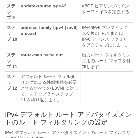
ステ
update-source
type/id
eBGP ピアリングのイン
ッ
ターフェイスを定義する
プ 9
ステ
address-family {ipv4 | ipv6}
IPv4/IPv6 プレフィック
ッ
unicast
ス交換の IPv4 または
プ 10
IPv6 アドレス ファミリ
をアクティブにします。
ステ
route-map
name
out
出力ルート フィルタリン
ッ
グ用のルート マップを付
プ 11
加します。
ステ
デフォルト ルート フィルタ
ッ
リングによる外部接続を必要
プ 12
とするすべての L3VNI に対し
て、ステップ 3 〜ステップ
11 を繰り返します。
IPv4 デフォルト ルート アドバタイズメン
トのルート フィルタリングの設定
IPv4 デフォルト ルート アドバタイズメントのルート フィルタリ