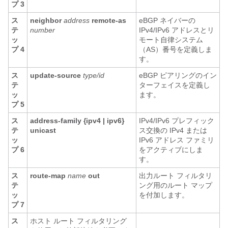
プ 3
ス
neighbor
address
remote-as
eBGP ネイバーの
テ
number
IPv4/IPv6 アドレスとリ
ッ
モート自律システム
プ 4
（AS）番号を定義しま
す。
ス
update-source
type/id
eBGP ピアリングのイン
テ
ターフェイスを定義し
ッ
ます。
プ 5
ス
address-family {ipv4 | ipv6}
IPv4/IPv6 プレフィック
テ
unicast
ス交換の IPv4 または
ッ
IPv6 アドレス ファミリ
プ 6
をアクティブにしま
す。
ス
route-map
name
out
出力ルート フィルタリ
テ
ング用のルート マップ
ッ
を付加します。
プ 7
ス
ホスト ルート フィルタリング