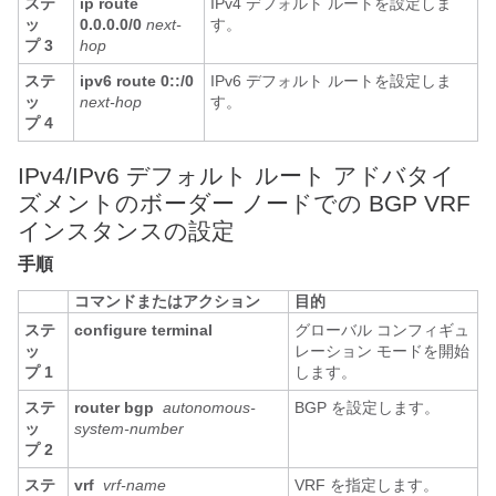
ステ
ip route
IPv4 デフォルト ルートを設定しま
ッ
0.0.0.0/0
next-
す。
プ 3
hop
ステ
ipv6 route 0::/0
IPv6 デフォルト ルートを設定しま
ッ
next-hop
す。
プ 4
IPv4/IPv6 デフォルト ルート アドバタイ
ズメントのボーダー ノードでの BGP VRF
インスタンスの設定
手順
コマンドまたはアクション
目的
ステ
configure terminal
グローバル コンフィギュ
ッ
レーション モードを開始
プ 1
します。
ステ
router bgp
autonomous-
BGP を設定します。
ッ
system-number
プ 2
ステ
vrf
vrf-name
VRF を指定します。