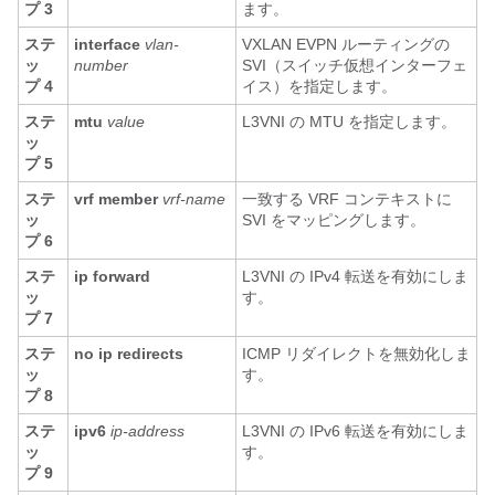
プ 3
ます。
ステ
interface
vlan-
VXLAN EVPN ルーティングの
ッ
number
SVI（スイッチ仮想インターフェ
プ 4
イス）を指定します。
ステ
mtu
value
L3VNI の MTU を指定します。
ッ
プ 5
ステ
vrf member
vrf-name
一致する VRF コンテキストに
ッ
SVI をマッピングします。
プ 6
ステ
ip forward
L3VNI の IPv4 転送を有効にしま
ッ
す。
プ 7
ステ
no ip redirects
ICMP リダイレクトを無効化しま
ッ
す。
プ 8
ステ
ipv6
ip-address
L3VNI の IPv6 転送を有効にしま
ッ
す。
プ 9