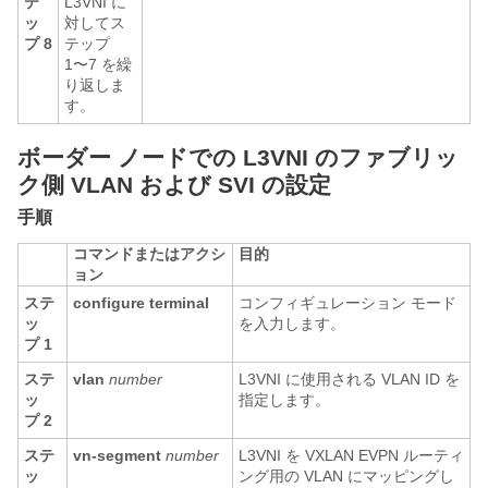
テ
L3VNI に
ッ
対してス
プ 8
テップ
1〜7 を繰
り返しま
す。
ボーダー ノードでの L3VNI のファブリッ
ク側 VLAN および SVI の設定
手順
コマンドまたはアクシ
目的
ョン
ステ
configure terminal
コンフィギュレーション モード
ッ
を入力します。
プ 1
ステ
vlan
number
L3VNI に使用される VLAN ID を
ッ
指定します。
プ 2
ステ
vn-segment
number
L3VNI を VXLAN EVPN ルーティ
ッ
ング用の VLAN にマッピングし