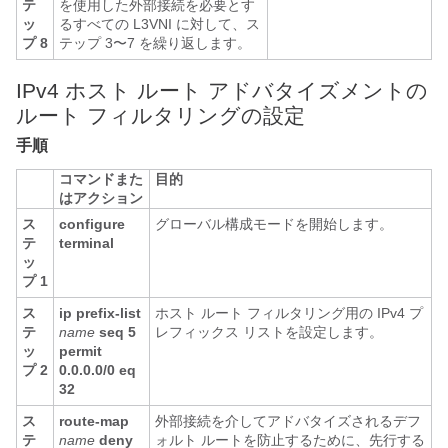
テ
を使用した外部接続を必要とす
ッ
るすべての L3VNI に対して、ス
プ 8
テップ 3〜7 を繰り返します。
IPv4 ホスト ルート アドバタイズメントの
ルート フィルタリングの設定
手順
コマンドまた
目的
はアクション
ス
configure
グローバル構成モードを開始します。
テ
terminal
ッ
プ 1
ス
ip prefix-list
ホスト ルート フィルタリング用の IPv4 プ
テ
name
seq 5
レフィックス リストを設定します。
ッ
permit
プ 2
0.0.0.0/0 eq
32
ス
route-map
外部接続を介してアドバタイズされるデフ
テ
name
deny
ォルト ルートを防止するために、先行する