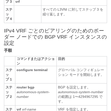
プ 3
vrf
ステ
すべての L3VNI に対してステップ 3 を
ッ
繰り返します。
プ 4
IPv4 VRF ごとのピアリングのためのボー
ダー ノードでの BGP VRF インスタンスの
設定
手順
コマンドまたはアクショ
目的
ン
ステ
configure terminal
グローバル コンフィギュレー
ッ
ション モードを開始します。
プ 1
ステ
router bgp
BGP を設定します。
ッ
autonomous-system-
autonomous-system-number
プ 2
number
の範囲は 1〜4294967295 で
す。
ステ
vrf
vrf-name
VRF を指定します。