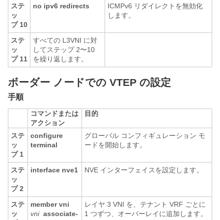
ステ
no ipv6 redirects
ICMPv6 リダイレクトを無効化
ッ
します。
プ 10
ステ
すべての L3VNI に対
ッ
してステップ 2〜10
プ 11
を繰り返します。
ボーダー ノードでの VTEP の設定
手順
コマンドまたは
目的
アクション
ステ
configure
グローバル コンフィギュレーション モ
ッ
terminal
ードを開始します。
プ 1
ステ
interface nve1
NVE インターフェイスを設定します。
ッ
プ 2
ステ
member vni
レイヤ 3 VNI を、テナント VRF ごとに
ッ
vni
associate-
1 つずつ、オーバーレイに追加します。