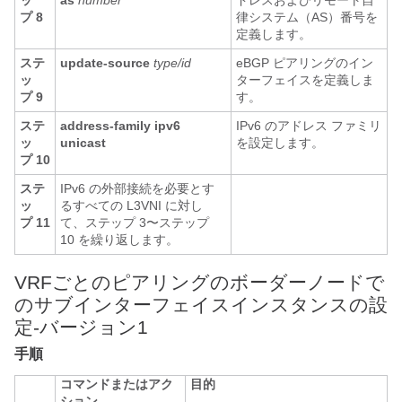
ッ
as
number
ドレスおよびリモート自
プ 8
律システム（AS）番号を
定義します。
ステ
update-source
type/id
eBGP ピアリングのイン
ッ
ターフェイスを定義しま
プ 9
す。
ステ
address-family ipv6
IPv6 のアドレス ファミリ
ッ
unicast
を設定します。
プ 10
ステ
IPv6 の外部接続を必要とす
ッ
るすべての L3VNI に対し
プ 11
て、ステップ 3〜ステップ
10 を繰り返します。
VRFごとのピアリングのボーダーノードで
のサブインターフェイスインスタンスの設
定-バージョン1
手順
コマンドまたはアク
目的
ション