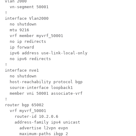
vlan 2000

  vn-segment 50001

!

interface Vlan2000

  no shutdown

  mtu 9216

  vrf member myvrf_50001

  no ip redirects

  ip forward

  ipv6 address use-link-local-only

  no ipv6 redirects

!

interface nve1

  no shutdown

  host-reachability protocol bgp

  source-interface loopback1

  member vni 50001 associate-vrf

!

router bgp 65002

  vrf myvrf_50001

    router-id 10.2.0.6

    address-family ipv4 unicast

      advertise l2vpn evpn

      maximum-paths ibgp 2
