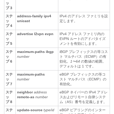
ッ
プ 3
ステ
address-family ipv4
IPv4 のアドレス ファミリを設
ッ
unicast
定します。
プ 4
ステ
advertise l2vpn evpn
IPv4 アドレス ファミリ内の
ッ
EVPN ルートのアドバタイズ
プ 5
メントを有効にします。
ステ
maximum-paths ibgp
iBGP プレフィックスの等コス
ッ
number
ト マルチパス（ECMP）の有
プ 6
効化。
1〜64
の数値の範囲。
デフォルトは 1 です。
ステ
maximum-paths
eBGP プレフィックスの等コ
ッ
number
スト マルチパス（ECMP）の
プ 7
有効化。
ステ
neighbor
address
eBGP ネイバーの IPv4 アドレ
ッ
remote-as
number
スおよびリモート自律システ
プ 8
ム（AS）番号を定義します。
ステ
update-source
type/id
eBGP ピアリングのインター