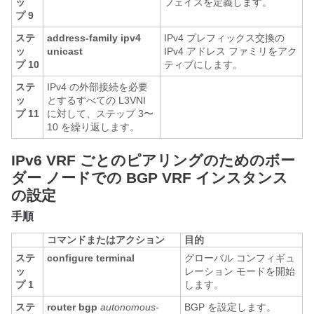
ッ
フェイスを定義します。
プ 9
ステ
address-family ipv4
IPv4 プレフィックス交換の
ッ
unicast
IPv4 アドレス ファミリをアク
プ 10
ティブにします。
ステ
IPv4 の外部接続を必要
ッ
とするすべての L3VNI
プ 11
に対して、ステップ 3〜
10 を繰り返します。
IPv6 VRF ごとのピアリングのためのボー
ダー ノードでの BGP VRF インスタンス
の設定
手順
コマンドまたはアクション
目的
ステ
configure terminal
グローバル コンフィギュ
ッ
レーション モードを開始
プ 1
します。
ステ
router bgp
autonomous-
BGP を設定します。