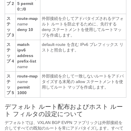
プ 2
5 permit
0::/0
ス
route-map
外部接続を介してアドバタイズされるデフォ
テ
name
ルト ルートを防止するために、先行する
ッ
deny 10
deny ステートメントを使用してルートマッ
プ 3
プを作成します。
ス
match
default-route を含む IPv6 プレフィックス リ
テ
ipv6
ストと照合します。
ッ
address
プ 4
prefix-list
name
ス
route-map
外部接続を介して一致しないルートをアドバ
テ
name
タイズする末尾の allow ステートメントを使
ッ
permit
用してルート マップを作成します。
プ 5
1000
デフォルト ルート配布およびホスト ルー
ト フィルタの設定について
デフォルトでは、VXLAN BGP EVPN ファブリックは外部接続を
介してすべての既知のルートを常にアドバタイズします。すべて