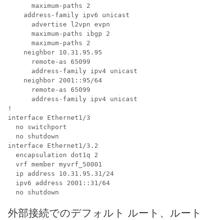
      maximum-paths 2

    address-family ipv6 unicast

      advertise l2vpn evpn

      maximum-paths ibgp 2

      maximum-paths 2

    neighbor 10.31.95.95

      remote-as 65099

      address-family ipv4 unicast

    neighbor 2001::95/64

      remote-as 65099

      address-family ipv4 unicast

!

interface Ethernet1/3

  no switchport

  no shutdown

interface Ethernet1/3.2

  encapsulation dot1q 2

  vrf member myvrf_50001

  ip address 10.31.95.31/24

  ipv6 address 2001::31/64

外部接続でのデフォルト ルート、ルート