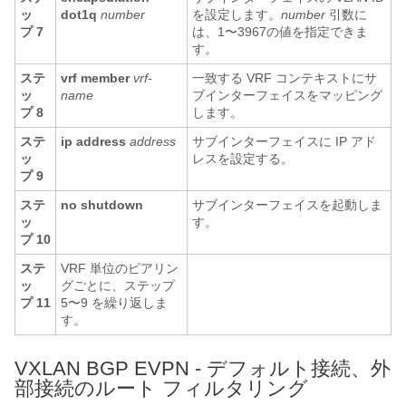
ッ
dot1q
number
を設定します。
number
引数に
プ 7
は、1〜3967の値を指定できま
す。
ステ
vrf member
vrf-
一致する VRF コンテキストにサ
ッ
name
ブインターフェイスをマッピング
プ 8
します。
ステ
ip address
address
サブインターフェイスに IP アド
ッ
レスを設定する。
プ 9
ステ
no shutdown
サブインターフェイスを起動しま
ッ
す。
プ 10
ステ
VRF 単位のピアリン
ッ
グごとに、ステップ
プ 11
5〜9 を繰り返しま
す。
VXLAN BGP EVPN - デフォルト接続、外
部接続のルート フィルタリング