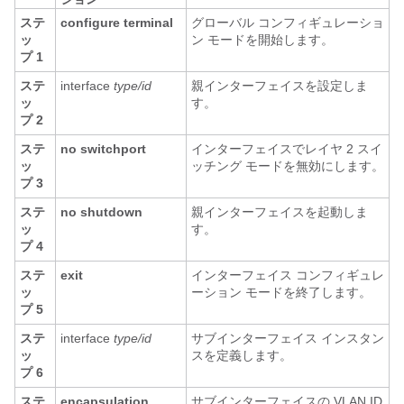
ステ
configure terminal
グローバル コンフィギュレーショ
ッ
ン モードを開始します。
プ 1
ステ
interface
type/id
親インターフェイスを設定しま
ッ
す。
プ 2
ステ
no switchport
インターフェイスでレイヤ 2 スイ
ッ
ッチング モードを無効にします。
プ 3
ステ
no shutdown
親インターフェイスを起動しま
ッ
す。
プ 4
ステ
exit
インターフェイス コンフィギュレ
ッ
ーション モードを終了します。
プ 5
ステ
interface
type/id
サブインターフェイス インスタン
ッ
スを定義します。
プ 6
ステ
encapsulation
サブインターフェイスの VLAN ID