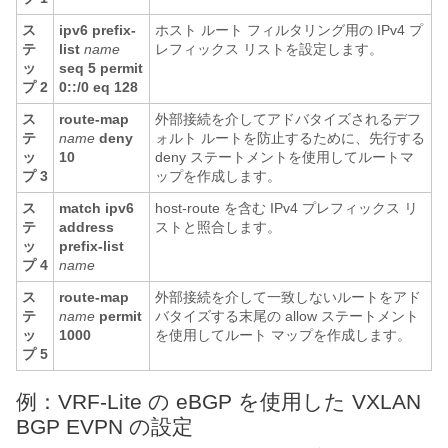
ス
ipv6 prefix-
ホスト ルート フィルタリング用の IPv4 プ
テ
list
name
レフィックス リストを設定します。
ッ
seq 5 permit
プ 2
0::/0 eq 128
ス
route-map
外部接続を介してアドバタイズされるデフ
テ
name
deny
ォルト ルートを防止するために、先行する
ッ
10
deny ステートメントを使用してルートマ
プ 3
ップを作成します。
ス
match ipv6
host-route を含む IPv4 プレフィックス リ
テ
address
ストと照合します。
ッ
prefix-list
プ 4
name
ス
route-map
外部接続を介して一致しないルートをアド
テ
name
permit
バタイズする末尾の allow ステートメント
ッ
1000
を使用してルート マップを作成します。
プ 5
例：VRF-Lite の eBGP を使用した VXLAN
BGP EVPN の設定