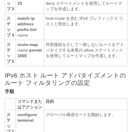
ッ
10
deny ステートメントを使用してルートマ
プ 3
ップを作成します。
ス
match ip
host-route を含む IPv4 プレフィックス リ
テ
address
ストと照合します。
ッ
prefix-list
プ 4
name
ス
route-map
外部接続を介して一致しないルートをアド
テ
name
permit
バタイズする末尾の allow ステートメント
ッ
1000
を使用してルートマップを作成します。
プ 5
IPv6 ホスト ルート アドバタイズメントの
ルート フィルタリングの設定
手順
コマンドまた
目的
はアクション
ス
configure
グローバル構成モードを開始します。
テ
terminal
ッ
プ 1