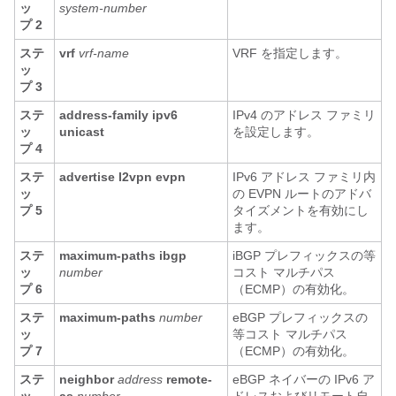
ッ
system-number
プ 2
ステ
vrf
vrf-name
VRF を指定します。
ッ
プ 3
ステ
address-family ipv6
IPv4 のアドレス ファミリ
ッ
unicast
を設定します。
プ 4
ステ
advertise l2vpn evpn
IPv6 アドレス ファミリ内
ッ
の EVPN ルートのアドバ
プ 5
タイズメントを有効にし
ます。
ステ
maximum-paths ibgp
iBGP プレフィックスの等
ッ
number
コスト マルチパス
プ 6
（ECMP）の有効化。
ステ
maximum-paths
number
eBGP プレフィックスの
ッ
等コスト マルチパス
プ 7
（ECMP）の有効化。
ステ
neighbor
address
remote-
eBGP ネイバーの IPv6 ア