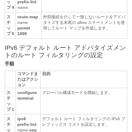
ッ
prefix-list
プ 4
name
ス
route-map
外部接続を介して一致しないルートをアドバ
テ
name
タイズする末尾の allow ステートメントを使
ッ
permit
用してルート マップを作成します。
プ 5
1000
IPv6 デフォルト ルート アドバタイズメン
トのルート フィルタリングの設定
手順
コマンドま
目的
たはアクシ
ョン
ス
configure
グローバル構成モードを開始します。
テ
terminal
ッ
プ 1
ス
ipv6
デフォルト ルート フィルタリングの IPv6 プ
テ
prefix-list
レフィックス リストを設定します。
ッ
name
seq