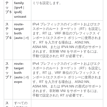
テ
family
ミリを設定します。
ッ
{
ipv4
|
プ 5
ipv6
}
unicast
ス
route-
IPv4 プレフィックスのインポートおよびエク
テ
target
スポートのルート ターゲット（RT）を設定し
ッ
both
ます。RT は、VRF 単位のプレフィックス イ
プ 6
{
auto
|
rt
}
ンポート/エクスポート ポリシーに使用されま
す。RT を入力する場合は、ASN2:NN、
ASN4:NN、または IPV4:NN の形式がサポート
されます。
非対称 VNI をサポートするには、
手動で設定された RT が必要です。
ス
route-
IPv4 プレフィックスのインポートおよびエク
テ
target
スポートのルート ターゲット（RT）を設定し
ッ
both
ます。RT は、VRF 単位のプレフィックス イ
プ 7
{
auto
|
rt
}
ンポート/エクスポート ポリシーに使用されま
evpn
す。RT を入力する場合は、ASN2:NN、
ASN4:NN、または IPV4:NN の形式がサポート
されます。
非対称 VNI をサポートするには、
手動で設定された RT が必要です。
ス
すべての