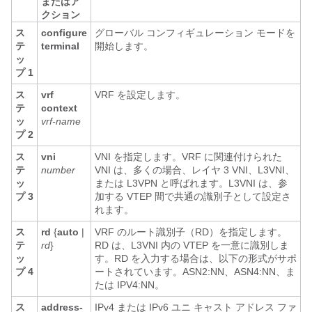
またはア
クション
ス
configure
グローバル コンフィギュレーション モードを
テ
terminal
開始します。
ッ
プ 1
ス
vrf
VRF を設定します。
テ
context
ッ
vrf-name
プ 2
ス
vni
VNI を指定します。VRF に関連付けられた
テ
number
VNI は、多くの場合、レイヤ 3 VNI、L3VNI、
ッ
または L3VPN と呼ばれます。L3VNI は、参
プ 3
加する VTEP 間で共通の識別子として設定さ
れます。
ス
rd
{
auto
|
VRF のルート識別子（RD）を指定します。
テ
rd
}
RD は、L3VNI 内の VTEP を一意に識別しま
ッ
す。RD を入力する場合は、以下の形式がサポ
プ 4
ートされています。ASN2:NN、ASN4:NN、ま
たは IPV4:NN。
ス
address-
IPv4 または IPv6 ユニ キャスト アドレス ファ