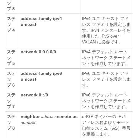
ッ
プ 3
ステ
address-family ipv4
IPv4 ユニ キャスト アド
ッ
unicast
レス ファミリを設定しま
プ 4
す。IPv4 アンダーレイを
使用した IPv6 over
VXLAN に必要です。
ステ
network 0.0.0.0/0
IPv4 デフォルト ルート
ッ
ネットワーク ステートメ
プ 5
ントを作成しています。
ステ
address-family ipv6
IPv6 ユニ キャスト アド
ッ
unicast
レス ファミリを設定しま
プ 6
す。
ステ
network 0::/0
IPv6 デフォルト ルート
ッ
ネットワーク ステートメ
プ 7
ントを作成しています。
ステ
neighbor
address
remote-as
eBGP ネイバーの IPv4
ッ
number
アドレスおよびリモート
プ 8
自律システム（AS）番号
を定義します。